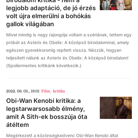
birodalom kritika - nem a
legjobb adaptáció, de jó érzés
volt újra elmerülni a bohókás
gallok világában
Mivel mindig is nagy rajongója voltam a szériának, tettem egy
próbát az Asterix és Obelix: A középső birodalommal, amely
egészen gyerekkoromig repített vissza. Nézzük, hogyan
teljesített nálunk az Asterix és Obelix: A középső birodalom!
(Spoilermentes kritikánk következik.)
2022. 06. 05., 19:01
Film
,
kritika
Obi-Wan Kenobi kritika: a
legstarwarsosabb élmény,
amit A Sith-ek bosszúja óta
átéltem
Megérkezett a közönségkedvenc Obi-Wan Kenobi által