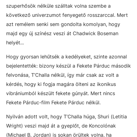
szuperhősök nélküle szálltak volna szembe a
következő univerzumot fenyegető rosszarccal. Mert
azt remélem senki sem gondolta komolyan, hogy
majd egy új színész veszi át Chadwick Boseman
helyét...
Hogy gyorsan lehűtsék a kedélyeket, szinte azonnal
bejelentették: bizony készül a Fekete Párduc második
felvonása, T’Challa nélkül, így már csak az volt a
kérdés, hogy ki fogja magára ölteni az ikonikus
vibrániumból készült fekete gúnyát. Mert nincs
Fekete Párduc-film Fekete Párduc nélkül.
Nyilván adott volt, hogy T’Challa húga, Shuri (Letitia
Wright) veszi majd át a gyeplőt, de Koncolónak
(Michael B. Jordan) is sokan örültek volna, ha