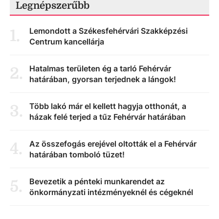
Legnépszerűbb
Lemondott a Székesfehérvári Szakképzési
1
.
Centrum kancellárja
Hatalmas területen ég a tarló Fehérvár
2
.
határában, gyorsan terjednek a lángok!
Több lakó már el kellett hagyja otthonát, a
3
.
házak felé terjed a tűz Fehérvár határában
Az összefogás erejével oltották el a Fehérvár
4
.
határában tomboló tüzet!
Bevezetik a pénteki munkarendet az
5
.
önkormányzati intézményeknél és cégeknél