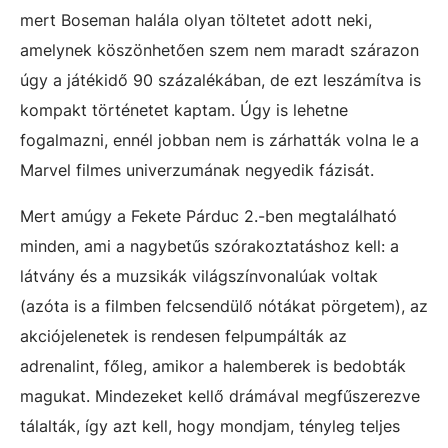
mert Boseman halála olyan töltetet adott neki,
amelynek köszönhetően szem nem maradt szárazon
úgy a játékidő 90 százalékában, de ezt leszámítva is
kompakt történetet kaptam. Úgy is lehetne
fogalmazni, ennél jobban nem is zárhatták volna le a
Marvel filmes univerzumának negyedik fázisát.
Mert amúgy a Fekete Párduc 2.-ben megtalálható
minden, ami a nagybetűs szórakoztatáshoz kell: a
látvány és a muzsikák világszínvonalúak voltak
(azóta is a filmben felcsendülő nótákat pörgetem), az
akciójelenetek is rendesen felpumpálták az
adrenalint, főleg, amikor a halemberek is bedobták
magukat. Mindezeket kellő drámával megfűszerezve
tálalták, így azt kell, hogy mondjam, tényleg teljes