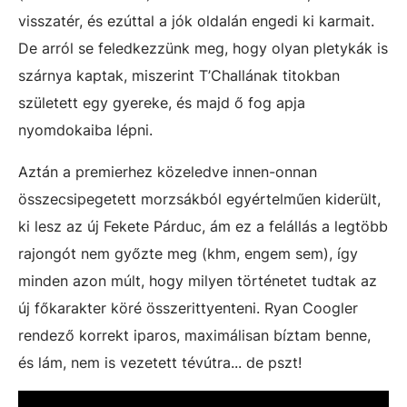
visszatér, és ezúttal a jók oldalán engedi ki karmait.
De arról se feledkezzünk meg, hogy olyan pletykák is
szárnya kaptak, miszerint T’Challának titokban
született egy gyereke, és majd ő fog apja
nyomdokaiba lépni.
Aztán a premierhez közeledve innen-onnan
összecsipegetett morzsákból egyértelműen kiderült,
ki lesz az új Fekete Párduc, ám ez a felállás a legtöbb
rajongót nem győzte meg (khm, engem sem), így
minden azon múlt, hogy milyen történetet tudtak az
új főkarakter köré összerittyenteni. Ryan Coogler
rendező korrekt iparos, maximálisan bíztam benne,
és lám, nem is vezetett tévútra... de pszt!