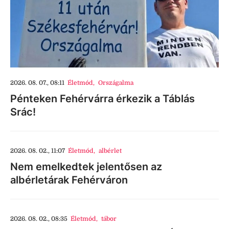
2026. 08. 07., 08:11
Életmód
,
Országalma
Pénteken Fehérvárra érkezik a Táblás
Srác!
2026. 08. 02., 11:07
Életmód
,
albérlet
Nem emelkedtek jelentősen az
albérletárak Fehérváron
2026. 08. 02., 08:35
Életmód
,
tábor