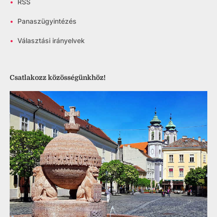
•
RSS
•
Panaszügyintézés
•
Választási irányelvek
Csatlakozz közösségünkhöz!