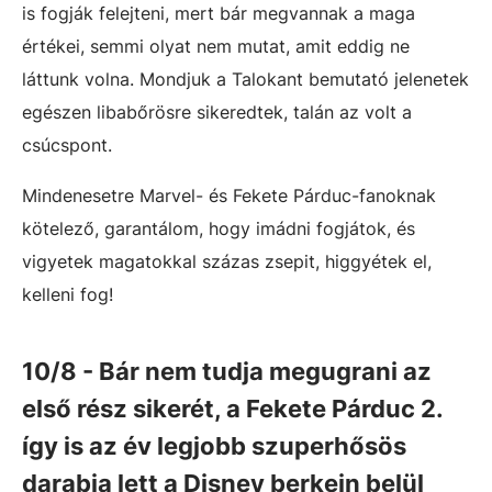
is fogják felejteni, mert bár megvannak a maga
értékei, semmi olyat nem mutat, amit eddig ne
láttunk volna. Mondjuk a Talokant bemutató jelenetek
egészen libabőrösre sikeredtek, talán az volt a
csúcspont.
Mindenesetre Marvel- és Fekete Párduc-fanoknak
kötelező, garantálom, hogy imádni fogjátok, és
vigyetek magatokkal százas zsepit, higgyétek el,
kelleni fog!
10/8 - Bár nem tudja megugrani az
első rész sikerét, a Fekete Párduc 2.
így is az év legjobb szuperhősös
darabja lett a Disney berkein belül