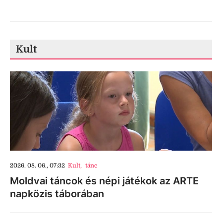
Kult
2026. 08. 06., 07:32
Kult
,
tánc
Moldvai táncok és népi játékok az ARTE
napközis táborában