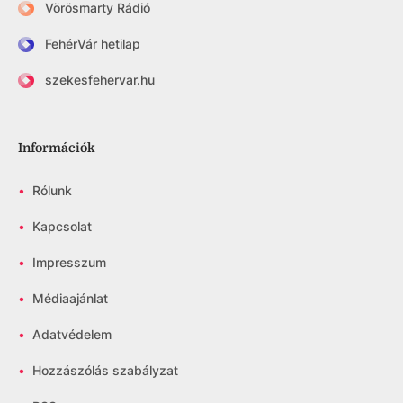
Vörösmarty Rádió
FehérVár hetilap
szekesfehervar.hu
Információk
•
Rólunk
•
Kapcsolat
•
Impresszum
•
Médiaajánlat
•
Adatvédelem
•
Hozzászólás szabályzat