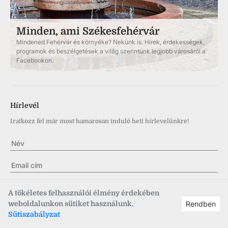
Minden, ami Székesfehérvár
Mindened Fehérvár és környéke? Nekünk is. Hírek, érdekességek,
programok és beszélgetések a világ szerintünk legjobb városáról a
Facebookon.
Hírlevél
Iratkozz fel már most hamarosan induló heti hírlevelünkre!
✓
A Hírlevélre történő feliratkozással önkéntesen, kifejezetten
A tökéletes felhasználói élmény érdekében
hozzájárulok ahhoz, a Fehérvár Médiacentrum Kft. hírlevelet
weboldalunkon sütiket használunk.
Rendben
küldjön, és ehhez kapcsolódóan felhasználói fiókot hozzon létre.
Sütiszabályzat
Tudomásul bírok arról, hogy a hozzájáruló nyilatkozat bármikor