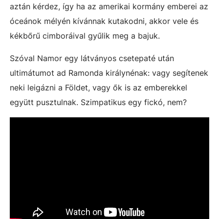
aztán kérdez, így ha az amerikai kormány emberei az
óceánok mélyén kívánnak kutakodni, akkor vele és
kékbőrű cimboráival gyűlik meg a bajuk.
Szóval Namor egy látványos csetepaté után
ultimátumot ad Ramonda királynénak: vagy segítenek
neki leigázni a Földet, vagy ők is az emberekkel
együtt pusztulnak. Szimpatikus egy fickó, nem?