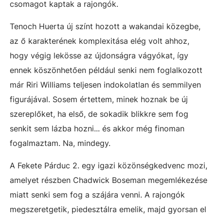
csomagot kaptak a rajongók.
Tenoch Huerta új színt hozott a wakandai közegbe,
az ő karakterének komplexitása elég volt ahhoz,
hogy végig lekösse az újdonságra vágyókat, így
ennek köszönhetően például senki nem foglalkozott
már Riri Williams teljesen indokolatlan és semmilyen
figurájával. Sosem értettem, minek hoznak be új
szereplőket, ha első, de sokadik blikkre sem fog
senkit sem lázba hozni... és akkor még finoman
fogalmaztam. Na, mindegy.
A Fekete Párduc 2. egy igazi közönségkedvenc mozi,
amelyet részben Chadwick Boseman megemlékezése
miatt senki sem fog a szájára venni. A rajongók
megszeretgetik, piedesztálra emelik, majd gyorsan el