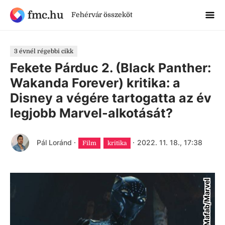
fmc.hu
Fehérvár összeköt
3 évnél régebbi cikk
Fekete Párduc 2. (Black Panther:
Wakanda Forever) kritika: a
Disney a végére tartogatta az év
legjobb Marvel-alkotását?
Pál Loránd
·
·
2022. 11. 18., 17:38
Film
kritika
Mafab/Marvel