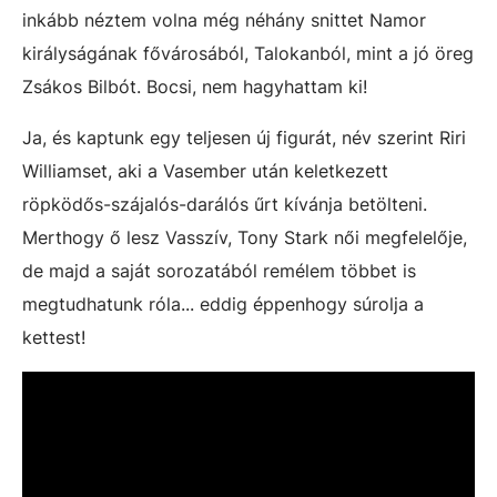
inkább néztem volna még néhány snittet Namor
királyságának fővárosából, Talokanból, mint a jó öreg
Zsákos Bilbót. Bocsi, nem hagyhattam ki!
Ja, és kaptunk egy teljesen új figurát, név szerint Riri
Williamset, aki a Vasember után keletkezett
röpködős-szájalós-darálós űrt kívánja betölteni.
Merthogy ő lesz Vasszív, Tony Stark női megfelelője,
de majd a saját sorozatából remélem többet is
megtudhatunk róla... eddig éppenhogy súrolja a
kettest!