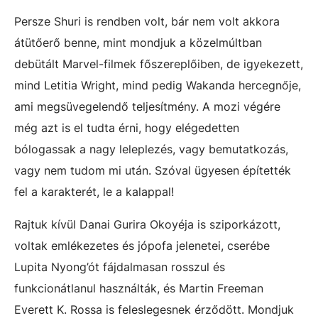
Persze Shuri is rendben volt, bár nem volt akkora
átütőerő benne, mint mondjuk a közelmúltban
debütált Marvel-filmek főszereplőiben, de igyekezett,
mind Letitia Wright, mind pedig Wakanda hercegnője,
ami megsüvegelendő teljesítmény. A mozi végére
még azt is el tudta érni, hogy elégedetten
bólogassak a nagy leleplezés, vagy bemutatkozás,
vagy nem tudom mi után. Szóval ügyesen építették
fel a karakterét, le a kalappal!
Rajtuk kívül Danai Gurira Okoyéja is sziporkázott,
voltak emlékezetes és jópofa jelenetei, cserébe
Lupita Nyong’ót fájdalmasan rosszul és
funkcionátlanul használták, és Martin Freeman
Everett K. Rossa is feleslegesnek érződött. Mondjuk