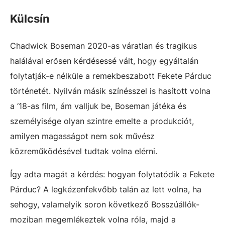
Külcsín
Chadwick Boseman 2020-as váratlan és tragikus
halálával erősen kérdésessé vált, hogy egyáltalán
folytatják-e nélküle a remekbeszabott Fekete Párduc
történetét. Nyilván másik színésszel is hasított volna
a ‘18-as film, ám valljuk be, Boseman játéka és
személyisége olyan szintre emelte a produkciót,
amilyen magasságot nem sok művész
közreműködésével tudtak volna elérni.
Így adta magát a kérdés: hogyan folytatódik a Fekete
Párduc? A legkézenfekvőbb talán az lett volna, ha
sehogy, valamelyik soron következő Bosszúállók-
moziban megemlékeztek volna róla, majd a