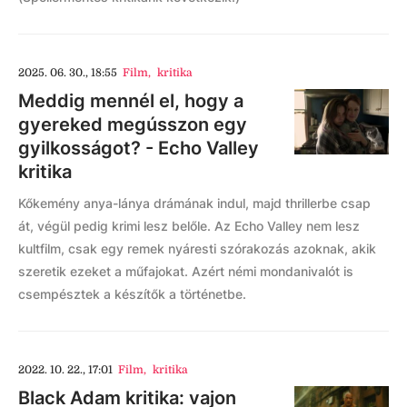
2025. 06. 30., 18:55
Film
,
kritika
Meddig mennél el, hogy a
gyereked megússzon egy
gyilkosságot? - Echo Valley
kritika
Kőkemény anya-lánya drámának indul, majd thrillerbe csap
át, végül pedig krimi lesz belőle. Az Echo Valley nem lesz
kultfilm, csak egy remek nyáresti szórakozás azoknak, akik
szeretik ezeket a műfajokat. Azért némi mondanivalót is
csempésztek a készítők a történetbe.
2022. 10. 22., 17:01
Film
,
kritika
Black Adam kritika: vajon