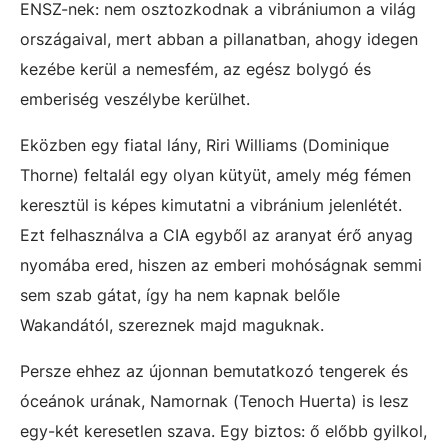
ENSZ-nek: nem osztozkodnak a vibrániumon a világ
országaival, mert abban a pillanatban, ahogy idegen
kezébe kerül a nemesfém, az egész bolygó és
emberiség veszélybe kerülhet.
Eközben egy fiatal lány, Riri Williams (Dominique
Thorne) feltalál egy olyan kütyüt, amely még fémen
keresztül is képes kimutatni a vibránium jelenlétét.
Ezt felhasználva a CIA egyből az aranyat érő anyag
nyomába ered, hiszen az emberi mohóságnak semmi
sem szab gátat, így ha nem kapnak belőle
Wakandától, szereznek majd maguknak.
Persze ehhez az újonnan bemutatkozó tengerek és
óceánok urának, Namornak (Tenoch Huerta) is lesz
egy-két keresetlen szava. Egy biztos: ő előbb gyilkol,