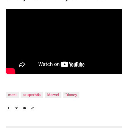
mozi
szuperhős
Marvel
Disney