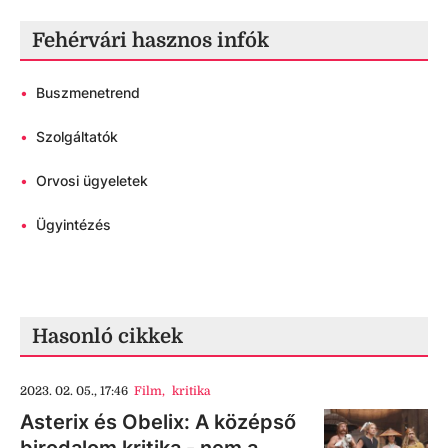
Fehérvári hasznos infók
•
Buszmenetrend
•
Szolgáltatók
•
Orvosi ügyeletek
•
Ügyintézés
Hasonló cikkek
2023. 02. 05., 17:46
Film
,
kritika
Asterix és Obelix: A középső