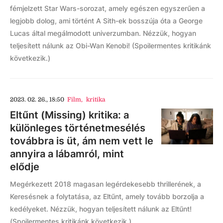
fémjelzett Star Wars-sorozat, amely egészen egyszerűen a
legjobb dolog, ami történt A Sith-ek bosszúja óta a George
Lucas által megálmodott univerzumban. Nézzük, hogyan
teljesített nálunk az Obi-Wan Kenobi! (Spoilermentes kritikánk
következik.)
2023. 02. 26., 18:50
Film
,
kritika
Eltűnt (Missing) kritika: a
különleges történetmesélés
továbbra is üt, ám nem vett le
annyira a lábamról, mint
elődje
Megérkezett 2018 magasan legérdekesebb thrillerének, a
Keresésnek a folytatása, az Eltűnt, amely tovább borzolja a
kedélyeket. Nézzük, hogyan teljesített nálunk az Eltűnt!
(Spoilermentes kritikánk következik.)