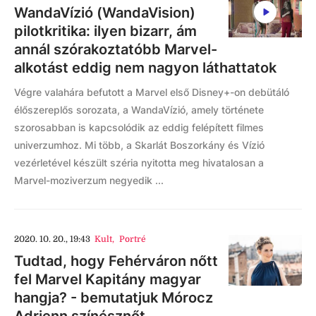
WandaVízió (WandaVision)
pilotkritika: ilyen bizarr, ám
annál szórakoztatóbb Marvel-
alkotást eddig nem nagyon láthattatok
Végre valahára befutott a Marvel első Disney+-on debütáló
élőszereplős sorozata, a WandaVízió, amely története
szorosabban is kapcsolódik az eddig felépített filmes
univerzumhoz. Mi több, a Skarlát Boszorkány és Vízió
vezérletével készült széria nyitotta meg hivatalosan a
Marvel-moziverzum negyedik ...
2020. 10. 20., 19:43
Kult
,
Portré
Tudtad, hogy Fehérváron nőtt
fel Marvel Kapitány magyar
hangja? - bemutatjuk Mórocz