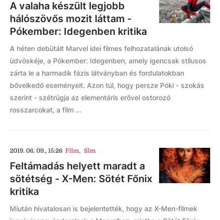
A valaha készült legjobb
hálószövős mozit láttam -
Pókember: Idegenben kritika
A héten debütált Marvel idei filmes felhozatalának utolsó
üdvöskéje, a Pókember: Idegenben, amely igencsak stílusos
zárta le a harmadik fázis látványban és fordulatokban
bővelkedő eseményeit. Azon túl, hogy persze Póki - szokás
szerint - szétrúgja az elementáris erővel ostorozó
rosszarcokat, a film ...
2019. 06. 09., 15:26
Film
,
film
Feltámadás helyett maradt a
sötétség - X-Men: Sötét Főnix
kritika
Miután hivatalosan is bejelentették, hogy az X-Men-filmek