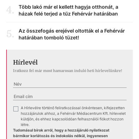
Több lakó már el kellett hagyja otthonát, a
4
.
házak felé terjed a tűz Fehérvár határában
Az összefogás erejével oltották el a Fehérvár
5
.
határában tomboló tüzet!
Hírlevél
Iratkozz fel már most hamarosan induló heti hírlevelünkre!
A Hírlevélre történő feliratkozással önkéntesen, kifejezetten
✓
hozzájárulok ahhoz, a Fehérvár Médiacentrum Kft. hírlevelet
küldjön, és ehhez kapcsolódóan felhasználói fiókot hozzon
létre.
Tudomásul bírok arról, hogy a hozzájáruló nyilatkozat
bármikor korlátozás és indokolás nélkül, ingyenesen