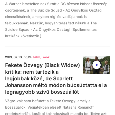
A Warner ismételten nekifutott a DC híresen hírhedt össznépi
csörtéjének, a The Suicide Squad - Az Öngyilkos Osztag
elmesélésének, amelyben régi és vadiúj arcok is
felbukkannak. Nézzük, hogyan teljesített nálunk a The
Suicide Squad - Az Öngyilkos Osztag! (Spoilermentes
kritikánk következik.)
2021. 07. 10., 16:24
Film
,
mozi
Fekete Özvegy (Black Widow)
kritika: nem tartozik a
legjobbak közé, de Scarlett
Johansson méltó módon búcsúztatta el a
legnagyobb szívű bosszúállót
Végre-valahára befutott a Fekete Özvegy, amely a
Bosszúállók: Végjátékban elesett Natasha Romanoff
eredetsztoriját, korábbi kalandozásait mutatja be, illetve azt