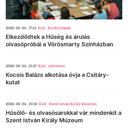
2026. 08. 04., 17:14
Kult
,
Királyi Napok
Elkezdődtek a Hűség és árulás
olvasópróbái a Vörösmarty Színházban
2026. 08. 04., 15:47
Kult
,
művészet
Kocsis Balázs alkotása óvja a Csitáry-
kutat
2026. 08. 04., 10:34
Kult
,
Szent István Király Múzeum
Hűsölő- és olvasósarokkal vár mindenkit a
Szent István Király Múzeum