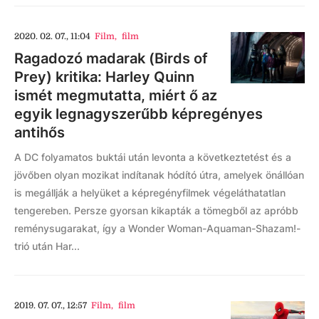
2020. 02. 07., 11:04
Film
,
film
Ragadozó madarak (Birds of
Prey) kritika: Harley Quinn
ismét megmutatta, miért ő az
egyik legnagyszerűbb képregényes
antihős
A DC folyamatos buktái után levonta a következtetést és a
jövőben olyan mozikat indítanak hódító útra, amelyek önállóan
is megállják a helyüket a képregényfilmek végeláthatatlan
tengereben. Persze gyorsan kikapták a tömegből az apróbb
reménysugarakat, így a Wonder Woman-Aquaman-Shazam!-
trió után Har...
2019. 07. 07., 12:57
Film
,
film