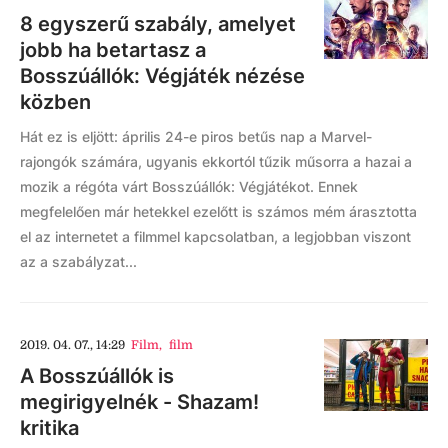
8 egyszerű szabály, amelyet
jobb ha betartasz a
Bosszúállók: Végjáték nézése
közben
Hát ez is eljött: április 24-e piros betűs nap a Marvel-
rajongók számára, ugyanis ekkortól tűzik műsorra a hazai a
mozik a régóta várt Bosszúállók: Végjátékot. Ennek
megfelelően már hetekkel ezelőtt is számos mém árasztotta
el az internetet a filmmel kapcsolatban, a legjobban viszont
az a szabályzat...
2019. 04. 07., 14:29
Film
,
film
A Bosszúállók is
megirigyelnék - Shazam!
kritika