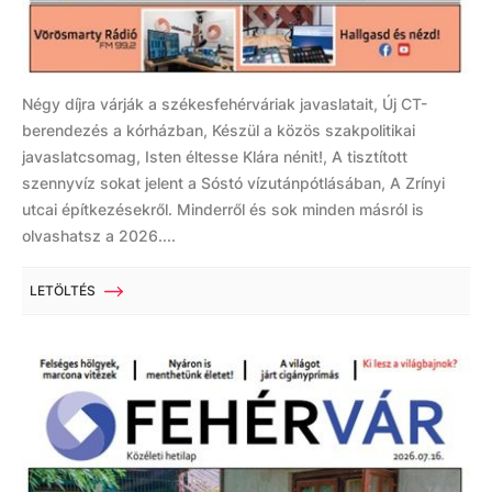
Négy díjra várják a székesfehérváriak javaslatait, Új CT-
berendezés a kórházban, Készül a közös szakpolitikai
javaslatcsomag, Isten éltesse Klára nénit!, A tisztított
szennyvíz sokat jelent a Sóstó vízutánpótlásában, A Zrínyi
utcai építkezésekről. Minderről és sok minden másról is
olvashatsz a 2026....
LETÖLTÉS