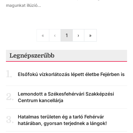
magunkat illúzió...
First
Previous
Next
Last
«
‹
1
›
»
Legnépszerűbb
1
.
Elsőfokú vízkorlátozás lépett életbe Fejérben is
Lemondott a Székesfehérvári Szakképzési
2
.
Centrum kancellárja
Hatalmas területen ég a tarló Fehérvár
3
.
határában, gyorsan terjednek a lángok!