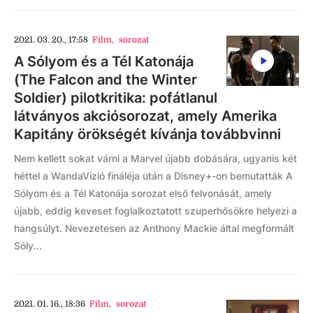
2021. 03. 20., 17:58
Film
,
sorozat
A Sólyom és a Tél Katonája
(The Falcon and the Winter
Soldier) pilotkritika: pofátlanul
látványos akciósorozat, amely Amerika
Kapitány örökségét kívánja továbbvinni
Nem kellett sokat várni a Marvel újabb dobására, ugyanis két
héttel a WandaVízió fináléja után a Disney+-on bemutatták A
Sólyom és a Tél Katonája sorozat első felvonását, amely
újabb, eddig keveset foglalkoztatott szuperhősökre helyezi a
hangsúlyt. Nevezetesen az Anthony Mackie által megformált
Sóly...
2021. 01. 16., 18:36
Film
,
sorozat