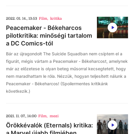
2022. 01. 14., 13:53
Film
,
kritika
Peacemaker - Békeharcos
pilotkritika: minőségi tartalom
a DC Comics-tól
Bár az újragondolt The Suicide Squadban nem csíptem el a
figurát, mégis vártam a Peacemaker - Békeharcost, amelynek
már az előzetese is olyan beteg műsorral kecsegtetett, hogy
nem maradhattam le róla. Nézzük, hogyan teljesített nálunk a
Peacemaker - Békeharcos! (Spoilermentes kritikánk
következik.)
2021. 11. 07., 14:00
Film
,
mozi
Örökkévalók (Eternals) kritika:
a Marvel újabb filmjében