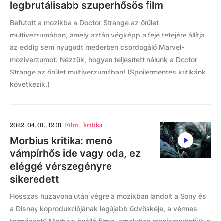
legbrutálisabb szuperhősös film
Befutott a mozikba a Doctor Strange az őrület
multiverzumában, amely aztán végképp a feje tetejére állítja
az eddig sem nyugodt mederben csordogáló Marvel-
moziverzumot. Nézzük, hogyan teljesített nálunk a Doctor
Strange az őrület multiverzumában! (Spoilermentes kritikánk
következik.)
2022. 04. 01., 12:31
Film
,
kritika
Morbius kritika: menő
vámpírhős ide vagy oda, ez
eléggé vérszegényre
sikeredett
Hosszas huzavona után végre a mozikban landolt a Sony és
a Disney koprodukciójának legújabb üdvöskéje, a vérmes
természetű Morbius önálló filmje, amelyben megismerhetjük a