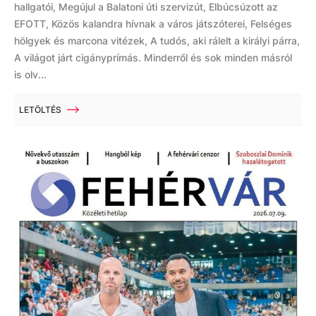
hallgatói, Megújul a Balatoni úti szervizút, Elbúcsúzott az
EFOTT, Közös kalandra hívnak a város játszóterei, Felséges
hölgyek és marcona vitézek, A tudós, aki rálelt a királyi párra,
A világot járt cigányprímás. Minderről és sok minden másról
is olv...
LETÖLTÉS