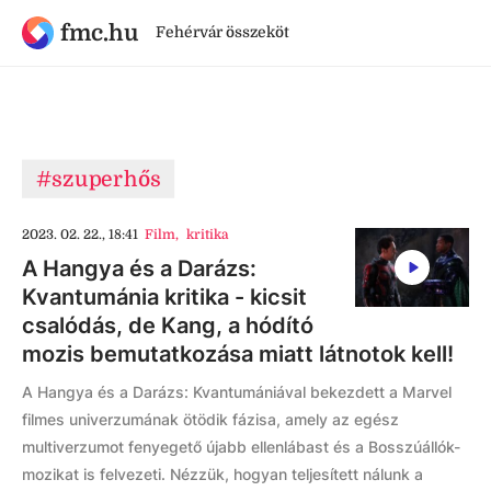
fmc.hu
Fehérvár összeköt
#szuperhős
2023. 02. 22., 18:41
Film
,
kritika
A Hangya és a Darázs:
Kvantumánia kritika - kicsit
csalódás, de Kang, a hódító
mozis bemutatkozása miatt látnotok kell!
A Hangya és a Darázs: Kvantumániával bekezdett a Marvel
filmes univerzumának ötödik fázisa, amely az egész
multiverzumot fenyegető újabb ellenlábast és a Bosszúállók-
mozikat is felvezeti. Nézzük, hogyan teljesített nálunk a