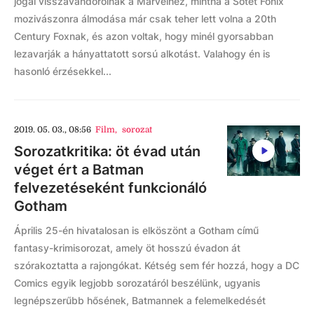
jogai visszavándorolnak a Marvelhez, mintha a Sötét Főnix
mozivászonra álmodása már csak teher lett volna a 20th
Century Foxnak, és azon voltak, hogy minél gyorsabban
lezavarják a hányattatott sorsú alkotást. Valahogy én is
hasonló érzésekkel...
2019. 05. 03., 08:56
Film
,
sorozat
Sorozatkritika: öt évad után
véget ért a Batman
felvezetéseként funkcionáló
Gotham
Április 25-én hivatalosan is elköszönt a Gotham című
fantasy-krimisorozat, amely öt hosszú évadon át
szórakoztatta a rajongókat. Kétség sem fér hozzá, hogy a DC
Comics egyik legjobb sorozatáról beszélünk, ugyanis
legnépszerűbb hősének, Batmannek a felemelkedését