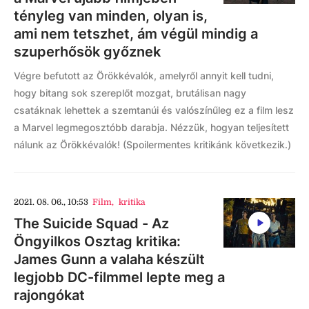
tényleg van minden, olyan is,
ami nem tetszhet, ám végül mindig a
szuperhősök győznek
Végre befutott az Örökkévalók, amelyről annyit kell tudni,
hogy bitang sok szereplőt mozgat, brutálisan nagy
csatáknak lehettek a szemtanúi és valószínűleg ez a film lesz
a Marvel legmegosztóbb darabja. Nézzük, hogyan teljesített
nálunk az Örökkévalók! (Spoilermentes kritikánk következik.)
2021. 08. 06., 10:53
Film
,
kritika
The Suicide Squad - Az
Öngyilkos Osztag kritika:
James Gunn a valaha készült
legjobb DC-filmmel lepte meg a
rajongókat