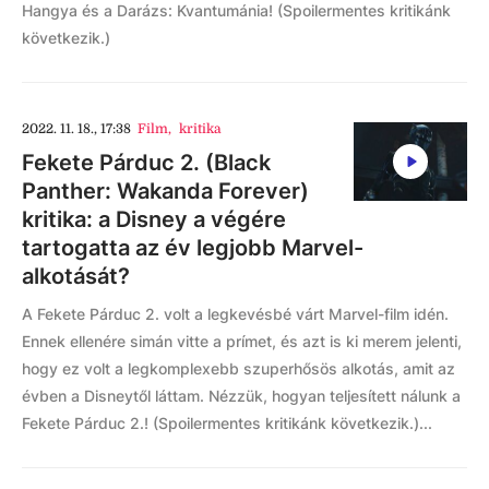
Hangya és a Darázs: Kvantumánia! (Spoilermentes kritikánk
következik.)
2022. 11. 18., 17:38
Film
,
kritika
Fekete Párduc 2. (Black
Panther: Wakanda Forever)
kritika: a Disney a végére
tartogatta az év legjobb Marvel-
alkotását?
A Fekete Párduc 2. volt a legkevésbé várt Marvel-film idén.
Ennek ellenére simán vitte a prímet, és azt is ki merem jelenti,
hogy ez volt a legkomplexebb szuperhősös alkotás, amit az
évben a Disneytől láttam. Nézzük, hogyan teljesített nálunk a
Fekete Párduc 2.! (Spoilermentes kritikánk következik.)...