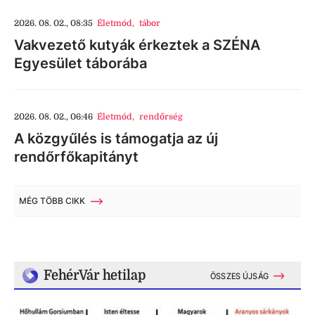
2026. 08. 02., 08:35
Életmód
,
tábor
Vakvezető kutyák érkeztek a SZÉNA
Egyesület táborába
2026. 08. 02., 06:46
Életmód
,
rendőrség
A közgyűlés is támogatja az új
rendőrfőkapitányt
MÉG TÖBB CIKK
FehérVár hetilap
ÖSSZES ÚJSÁG