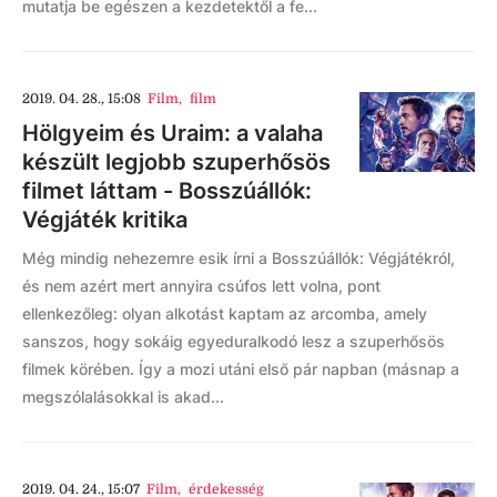
mutatja be egészen a kezdetektől a fe...
2019. 04. 28., 15:08
Film
,
film
Hölgyeim és Uraim: a valaha
készült legjobb szuperhősös
filmet láttam - Bosszúállók:
Végjáték kritika
Még mindig nehezemre esik írni a Bosszúállók: Végjátékról,
és nem azért mert annyira csúfos lett volna, pont
ellenkezőleg: olyan alkotást kaptam az arcomba, amely
sanszos, hogy sokáig egyeduralkodó lesz a szuperhősös
filmek körében. Így a mozi utáni első pár napban (másnap a
megszólalásokkal is akad...
2019. 04. 24., 15:07
Film
,
érdekesség