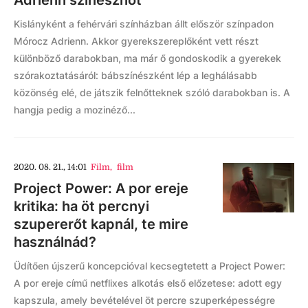
Adrienn színésznőt
Kislányként a fehérvári színházban állt először színpadon
Mórocz Adrienn. Akkor gyerekszereplőként vett részt
különböző darabokban, ma már ő gondoskodik a gyerekek
szórakoztatásáról: bábszínészként lép a leghálásabb
közönség elé, de játszik felnőtteknek szóló darabokban is. A
hangja pedig a mozinéző...
2020. 08. 21., 14:01
Film
,
film
Project Power: A por ereje
kritika: ha öt percnyi
szupererőt kapnál, te mire
használnád?
Üdítően újszerű koncepcióval kecsegtetett a Project Power:
A por ereje című netflixes alkotás első előzetese: adott egy
kapszula, amely bevételével öt percre szuperképességre