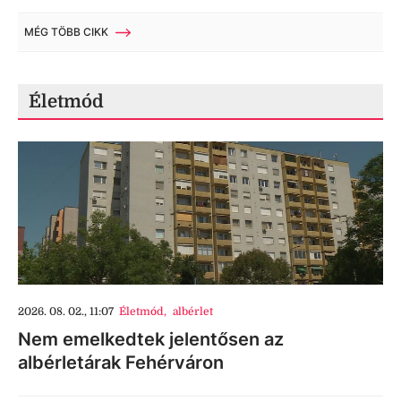
MÉG TÖBB CIKK
Életmód
2026. 08. 02., 11:07
Életmód
,
albérlet
Nem emelkedtek jelentősen az
albérletárak Fehérváron