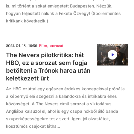
is, mi történt a sokat emlegetett Budapesten. Nézzük,
hogyan teljesített nálunk a Fekete Özvegy! (Spoilermentes
kritikánk következik.)
2021. 04. 18., 16:56
Film
,
sorozat
The Nevers pilotkritika: hát
HBO, ez a sorozat sem fogja
betölteni a Trónok harca után
keletkezett űrt
Az HBO ezúttal egy egészen érdekes koncepcióval próbálja
a képernyő elé szegezni a kalandokra és intrikákra éhes
közönséget. A The Nevers című sorozat a viktoriánus
Angliába kalauzol el, ahol is egy csupa nőkből álló banda
szuperképességekre tesz szert. Igen, jól olvastátok,
kosztümös csajokat látha...