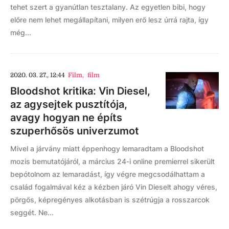
tehet szert a gyanútlan tesztalany. Az egyetlen bibi, hogy
előre nem lehet megállapítani, milyen erő lesz úrrá rajta, így
még...
2020. 03. 27., 12:44
Film
,
film
Bloodshot kritika: Vin Diesel,
az agysejtek pusztítója,
avagy hogyan ne építs
szuperhősös univerzumot
Mivel a járvány miatt éppenhogy lemaradtam a Bloodshot
mozis bemutatójáról, a március 24-i online premierrel sikerült
bepótolnom az lemaradást, így végre megcsodálhattam a
család fogalmával kéz a kézben járó Vin Dieselt ahogy véres,
pörgős, képregényes alkotásban is szétrúgja a rosszarcok
seggét. Ne...