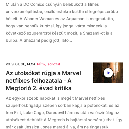
Miután a DC Comics csúnyán belebukott a filmes
univerzumépítésbe, önálló estekre küldte el legnépszerűbb
hőseit. A Wonder Woman és az Aquaman is megmutatta,
hogy van bennük kurázsi, így joggal várta mindenki a
következő szuperarcról készült mozit, a Shazam!-ot is a
buliba. A Shazam! pedig jött, láto...
2019. 01. 31., 14:24
Film
,
sorozat
Az utolsókat rúgja a Marvel
netflixes felhozatala - A
Megtorló 2. évad kritika
Az egykor szebb napokat is megélt Marvel netflixes
szuperhősbrigádja szépen sorban kapja a pofonokat, és az
Iron Fist, Luke Cage, Daredevil hármas után valószínűleg az
utolsóként debütált A Megtorló is bajtársai sorsára juthat. Így
már csak Jessica Jones marad állva, ám ne ringassuk