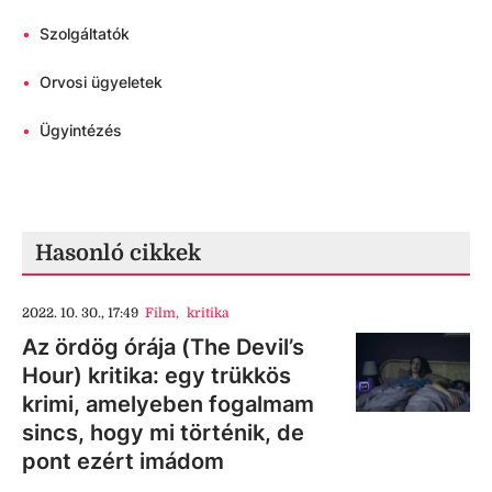
•
Szolgáltatók
•
Orvosi ügyeletek
•
Ügyintézés
Hasonló cikkek
2022. 10. 30., 17:49
Film
,
kritika
Az ördög órája (The Devil’s
Hour) kritika: egy trükkös
krimi, amelyeben fogalmam
sincs, hogy mi történik, de
pont ezért imádom