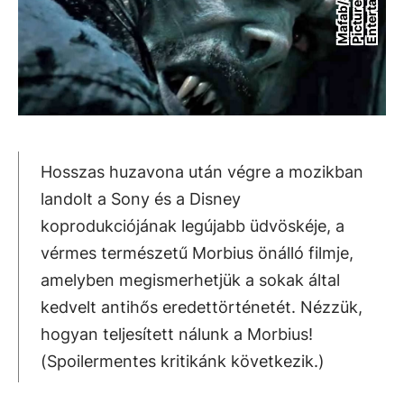
t
M
a
f
a
b
/
o
n
y
P
i
c
t
u
r
e
E
n
t
e
r
t
a
i
n
m
e
n
S
s
Hosszas huzavona után végre a mozikban
landolt a Sony és a Disney
koprodukciójának legújabb üdvöskéje, a
vérmes természetű Morbius önálló filmje,
amelyben megismerhetjük a sokak által
kedvelt antihős eredettörténetét. Nézzük,
hogyan teljesített nálunk a Morbius!
(Spoilermentes kritikánk következik.)