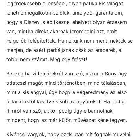
legérdekesebb ellenségei, olyan patika kis világot
lehetne megalkotni belőlük, amelyből garantálom,
hogy a Disney is építkezne, ehelyett olyan érzésem
van, mintha direkt akarnák lerombolni azt, amit
Feige-ék felépítettek. Ha nekünk nem ment, nektek se
menjen, de azért perkáljanak csak az emberek, a
többi nem számít. Meg egy frászt!
Bezzeg ha videójátékról van szó, akkor a Sony úgy
odateszi magát mind történetben, mind tálalásban,
mint a kis angyal, úgy hogy a végeredmény az első
pillanatoktól kezdve kisüti az agyatokat. Ha pedig
filmről van szó, akkor pedig úgy elbarmolnak
mindent, hogy az már külön művészet kéne legyen.
Kíváncsi vagyok, hogy ezek után mit fognak művelni