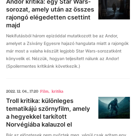
Andor kritika: egy Star Wars-
sorozat, amely után az összes
rajongó elégedetten csettint
majd
Nekifutásból három epizóddal mutatkozott be az Andor,
amelyet a Zsivány Egyesre hajazó hangulata miatt a rajongók
már most a valaha készült legjobb Star Wars-sorozatként
könyvelik el. Nézzük, hogyan teljesített nálunk az Andor!
(Spoilermentes kritikánk következik.)
2022. 12. 04., 17:20
Film
,
kritika
Troll kritika: különleges
tematikájú szörnyfilm, amely
a hegyekkel tarkított
Norvégiába kalauzol el
Bár az előzetesek nem győztek meg, végül csak adtam egy