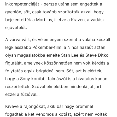
inkompetenciáját - persze utána sem engedtek a
gyeplőn, sőt, csak tovább szorították azzal, hogy
bejelentették a Morbius, illetve a Kraven, a vadász
eljövetelét.
A várva várt, és véleményem szerint a valaha készült
legklasszabb Pókember-film, a Nincs hazaút aztán
olyan magaslatokba emelte Stan Lee és Steve Ditko
figuráját, amelynek köszönhetően nem volt kérdés a
folytatás egyik brigádnál sem. Sőt, azt is elérték,
hogy a Sony korábbi falmászói is a hivatalos kánon
részei lettek. Szóval elméletben mindenki jól járt
ezzel a fúzióval...
Kivéve a rajongókat, akik bár nagy örömmel
fogadták a két venomos alkotást, azért nem voltak