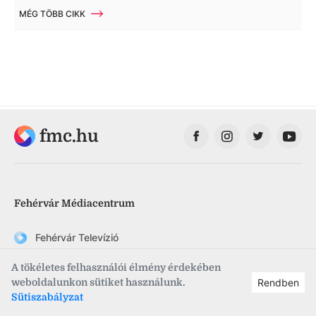
MÉG TÖBB CIKK
fmc.hu
Fehérvár Médiacentrum
Fehérvár Televízió
Vörösmarty Rádió
A tökéletes felhasználói élmény érdekében
weboldalunkon sütiket használunk.
Rendben
FehérVár hetilap
Sütiszabályzat