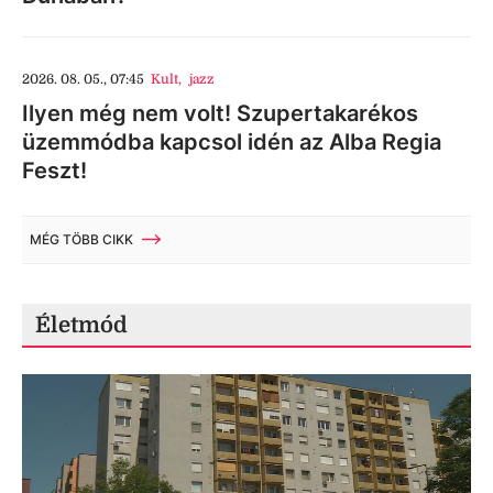
2026. 08. 05., 07:45
Kult
,
jazz
Ilyen még nem volt! Szupertakarékos
üzemmódba kapcsol idén az Alba Regia
Feszt!
MÉG TÖBB CIKK
Életmód