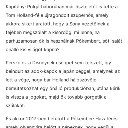
Kapitány: Polgárháborúban már tiszteletét is tette a
Tom Holland-féle újragondolt szuperhős, amely
akkora sikert aratott, hogy a Sony vezetőinek a
fejében megszólalt a kisördög: mi lenne, ha
párhuzamosan ők is használnák Pókembert, sőt, saját
önálló kis világot kapna?
Persze ez a Disneynek cseppet sem tetszett, így
beindult az adok-kapok a japán céggel, amelynek az
lett a vége, hogy bár Holland hálószövője
bemutatkozhat egy önálló produkcióban, utána kérik
is vissza a jogokat, majd ők tovább görgetik a
szálakat.
És akkor 2017-ben befutott a Pókember: Hazatérés,
amely olyannyira bejött a népeknek, hogy végül a