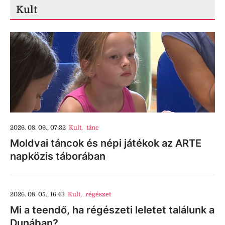
Kult
2026. 08. 06., 07:32
Kult
,
tánc
Moldvai táncok és népi játékok az ARTE
napközis táborában
2026. 08. 05., 16:43
Kult
,
régészet
Mi a teendő, ha régészeti leletet találunk a
Dunában?