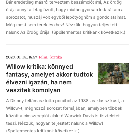
Bár eredetileg másról terveztem beszámolót írni, Az ördög
órája annyira letaglózott, hogy miután gyorsan ledaráltam a
sorozatot, muszáj volt egyből lepötyögnöm a gondolataimat.
Még most sem térek észhez! Nézzük, hogyan teljesített
nálunk Az ördög órája! (Spoilermentes kritikánk következik.)
2023. 01. 14., 18:57
Film
,
kritika
Willow kritika: könnyed
fantasy, amelyet akkor tudtok
élvezni igazán, ha nem
veszitek komolyan
A Disney feltámasztotta poraiból az 1988-as klasszikust, a
Willow-t, méghozzá sorozat formájában, amelyben többek
között a címszereplőt alakító Warwick Davis is tiszteletét
teszi. Nézzük, hogyan teljesített nálunk a Willow!
(Spoilermentes kritikánk következik.)