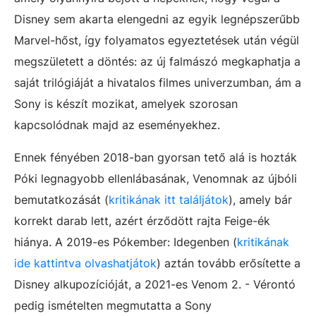
Disney sem akarta elengedni az egyik legnépszerűbb
Marvel-hőst, így folyamatos egyeztetések után végül
megszületett a döntés: az új falmászó megkaphatja a
saját trilógiáját a hivatalos filmes univerzumban, ám a
Sony is készít mozikat, amelyek szorosan
kapcsolódnak majd az eseményekhez.
Ennek fényében 2018-ban gyorsan tető alá is hozták
Póki legnagyobb ellenlábasának, Venomnak az újbóli
bemutatkozását (
kritikának itt találjátok
), amely bár
korrekt darab lett, azért érződött rajta Feige-ék
hiánya. A 2019-es Pókember: Idegenben (
kritikának
ide kattintva olvashatjátok
) aztán tovább erősítette a
Disney alkupozícióját, a 2021-es Venom 2. - Vérontó
pedig ismételten megmutatta a Sony