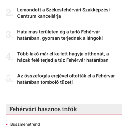
Lemondott a Székesfehérvári Szakképzési
2
.
Centrum kancellárja
Hatalmas területen ég a tarló Fehérvár
3
.
határában, gyorsan terjednek a lángok!
Több lakó már el kellett hagyja otthonát, a
4
.
házak felé terjed a tűz Fehérvár határában
Az összefogás erejével oltották el a Fehérvár
5
.
határában tomboló tüzet!
Fehérvári hasznos infók
•
Buszmenetrend