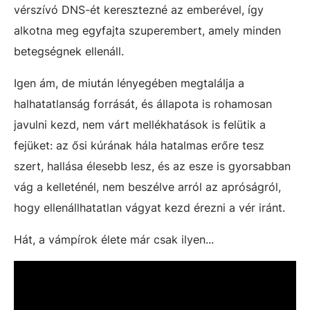
vérszívó DNS-ét keresztezné az emberével, így
alkotna meg egyfajta szuperembert, amely minden
betegségnek ellenáll.
Igen ám, de miután lényegében megtalálja a
halhatatlanság forrását, és állapota is rohamosan
javulni kezd, nem várt mellékhatások is felütik a
fejüket: az ősi kúrának hála hatalmas erőre tesz
szert, hallása élesebb lesz, és az esze is gyorsabban
vág a kelleténél, nem beszélve arról az apróságról,
hogy ellenállhatatlan vágyat kezd érezni a vér iránt.
Hát, a vámpírok élete már csak ilyen...