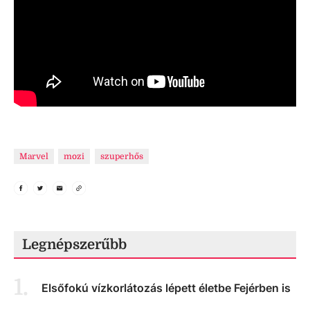
Marvel
mozi
szuperhős
Legnépszerűbb
1
.
Elsőfokú vízkorlátozás lépett életbe Fejérben is