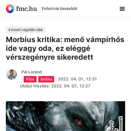
fmc.hu
Fehérvár összeköt
4 évnél régebbi cikk
Morbius kritika: menő vámpírhős
ide vagy oda, ez eléggé
vérszegényre sikeredett
Pál Loránd
·
·
2022. 04. 01., 12:31
Film
kritika
Utolsó frissítés: 2022. 04. 07., 12:27