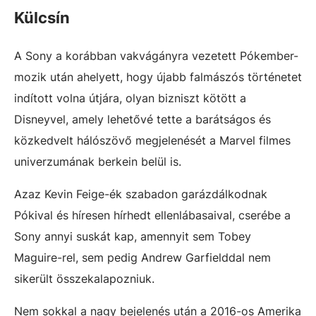
Külcsín
A Sony a korábban vakvágányra vezetett Pókember-
mozik után ahelyett, hogy újabb falmászós történetet
indított volna útjára, olyan bizniszt kötött a
Disneyvel, amely lehetővé tette a barátságos és
közkedvelt hálószövő megjelenését a Marvel filmes
univerzumának berkein belül is.
Azaz Kevin Feige-ék szabadon garázdálkodnak
Pókival és híresen hírhedt ellenlábasaival, cserébe a
Sony annyi suskát kap, amennyit sem Tobey
Maguire-rel, sem pedig Andrew Garfielddal nem
sikerült összekalapozniuk.
Nem sokkal a nagy bejelenés után a 2016-os Amerika