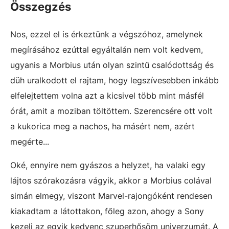
Összegzés
Nos, ezzel el is érkeztünk a végszóhoz, amelynek
megírásához ezúttal egyáltalán nem volt kedvem,
ugyanis a Morbius után olyan szintű csalódottság és
düh uralkodott el rajtam, hogy legszívesebben inkább
elfelejtettem volna azt a kicsivel több mint másfél
órát, amit a moziban töltöttem. Szerencsére ott volt
a kukorica meg a nachos, ha másért nem, azért
megérte...
Oké, ennyire nem gyászos a helyzet, ha valaki egy
lájtos szórakozásra vágyik, akkor a Morbius colával
simán elmegy, viszont Marvel-rajongóként rendesen
kiakadtam a látottakon, főleg azon, ahogy a Sony
kezeli az egyik kedvenc szuperhősöm univerzumát. A