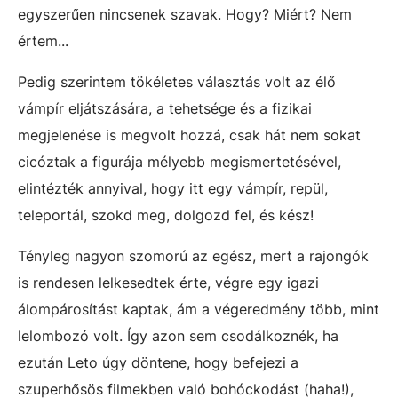
egyszerűen nincsenek szavak. Hogy? Miért? Nem
értem...
Pedig szerintem tökéletes választás volt az élő
vámpír eljátszására, a tehetsége és a fizikai
megjelenése is megvolt hozzá, csak hát nem sokat
cicóztak a figurája mélyebb megismertetésével,
elintézték annyival, hogy itt egy vámpír, repül,
teleportál, szokd meg, dolgozd fel, és kész!
Tényleg nagyon szomorú az egész, mert a rajongók
is rendesen lelkesedtek érte, végre egy igazi
álompárosítást kaptak, ám a végeredmény több, mint
lelombozó volt. Így azon sem csodálkoznék, ha
ezután Leto úgy döntene, hogy befejezi a
szuperhősös filmekben való bohóckodást (haha!),