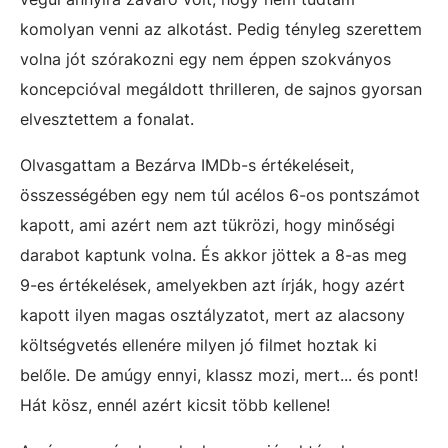
komolyan venni az alkotást. Pedig tényleg szerettem
volna jót szórakozni egy nem éppen szokványos
koncepcióval megáldott thrilleren, de sajnos gyorsan
elvesztettem a fonalat.
Olvasgattam a Bezárva IMDb-s értékeléseit,
összességében egy nem túl acélos 6-os pontszámot
kapott, ami azért nem azt tükrözi, hogy minőségi
darabot kaptunk volna. És akkor jöttek a 8-as meg
9-es értékelések, amelyekben azt írják, hogy azért
kapott ilyen magas osztályzatot, mert az alacsony
költségvetés ellenére milyen jó filmet hoztak ki
belőle. De amúgy ennyi, klassz mozi, mert... és pont!
Hát kösz, ennél azért kicsit több kellene!