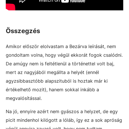
Összegzés
Amikor először elolvastam a Bezárva leírását, nem
gondoltam volna, hogy végül ekkorát fogok csalódni.
De amúgy nem is feltétlenül a történettel volt baj,
mert az nagyjából megállta a helyét (ennél
agyzsibbasztóbb alapszituból is hoztak már ki
értékelhető mozit), hanem sokkal inkább a
megvalósítással.
Na jó, ennyire azért nem gyászos a helyzet, de egy
picit mindenhol kilógott a lóláb, így ez a sok apróság
végül annyira zavaró volt, hogy nem tudtam