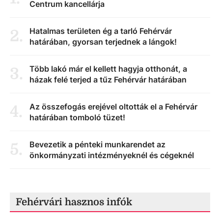
Centrum kancellárja
Hatalmas területen ég a tarló Fehérvár
2
.
határában, gyorsan terjednek a lángok!
Több lakó már el kellett hagyja otthonát, a
3
.
házak felé terjed a tűz Fehérvár határában
Az összefogás erejével oltották el a Fehérvár
4
.
határában tomboló tüzet!
Bevezetik a pénteki munkarendet az
5
.
önkormányzati intézményeknél és cégeknél
Fehérvári hasznos infók