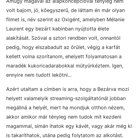
Amúgy magával az alapkoncepcióval tényleg nem
volt bajom, jó, kőegyszerű, de láttam én már olyan
filmet is, név szerint az Oxigént, amelyben Mélanie
Laurent egy bezárt kabinban nyújtotta élete
alakítását. Szóval a sztori rendben volt, onnantól
pedig, hogy elszabadult az őrület, végig a karfát
kellett volna szorítanom, ehelyett folyamatosan a
maradék kukoricadarabokkal mütyürkéztem. Igen,
ennyire nem tudott lekötni...
Azért utaltam a címben is arra, hogy a Bezárva mozi
helyett valamelyik streaming-szolgáltatónál jobban
megállná a helyét, mert ha mondjuk otthon nézem,
akkor amikor már tényleg nem tudok mit kezdeni
magammal, simán ihatok egy kávét, vagy akár még ki
is takaríthatok, utána pedig folytatom az alkotást.