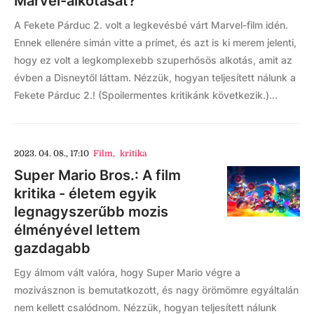
Marvel-alkotását?
A Fekete Párduc 2. volt a legkevésbé várt Marvel-film idén.
Ennek ellenére simán vitte a prímet, és azt is ki merem jelenti,
hogy ez volt a legkomplexebb szuperhősös alkotás, amit az
évben a Disneytől láttam. Nézzük, hogyan teljesített nálunk a
Fekete Párduc 2.! (Spoilermentes kritikánk következik.)...
2023. 04. 08., 17:10
Film
,
kritika
Super Mario Bros.: A film
kritika - életem egyik
legnagyszerűbb mozis
élményével lettem
gazdagabb
Egy álmom vált valóra, hogy Super Mario végre a
mozivásznon is bemutatkozott, és nagy örömömre egyáltalán
nem kellett csalódnom. Nézzük, hogyan teljesített nálunk