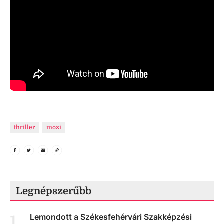
thriller
mozi
Legnépszerűbb
Lemondott a Székesfehérvári Szakképzési
1
.