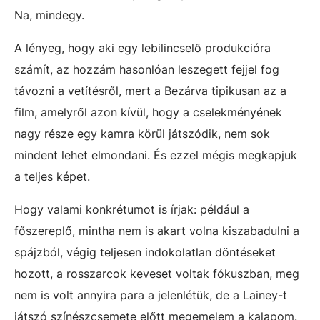
Na, mindegy.
A lényeg, hogy aki egy lebilincselő produkcióra
számít, az hozzám hasonlóan leszegett fejjel fog
távozni a vetítésről, mert a Bezárva tipikusan az a
film, amelyről azon kívül, hogy a cselekményének
nagy része egy kamra körül játszódik, nem sok
mindent lehet elmondani. És ezzel mégis megkapjuk
a teljes képet.
Hogy valami konkrétumot is írjak: például a
főszereplő, mintha nem is akart volna kiszabadulni a
spájzból, végig teljesen indokolatlan döntéseket
hozott, a rosszarcok keveset voltak fókuszban, meg
nem is volt annyira para a jelenlétük, de a Lainey-t
játszó színészcsemete előtt megemelem a kalapom.