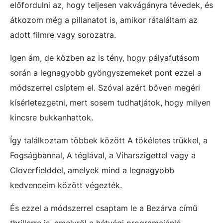
előfordulni az, hogy teljesen vakvágányra tévedek, és
átkozom még a pillanatot is, amikor rátaláltam az
adott filmre vagy sorozatra.
Igen ám, de közben az is tény, hogy pályafutásom
során a legnagyobb gyöngyszemeket pont ezzel a
módszerrel csíptem el. Szóval azért bőven megéri
kísérletezgetni, mert sosem tudhatjátok, hogy milyen
kincsre bukkanhattok.
Így találkoztam többek között A tökéletes trükkel, a
Fogságbannal, A téglával, a Viharszigettel vagy a
Cloverfielddel, amelyek mind a legnagyobb
kedvenceim között végezték.
És ezzel a módszerrel csaptam le a Bezárva című