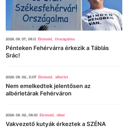
2026. 08. 07., 08:11
Életmód
,
Országalma
Pénteken Fehérvárra érkezik a Táblás
Srác!
2026. 08. 02., 11:07
Életmód
,
albérlet
Nem emelkedtek jelentősen az
albérletárak Fehérváron
2026. 08. 02., 08:35
Életmód
,
tábor
Vakvezető kutyák érkeztek a SZÉNA