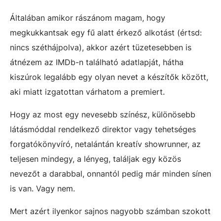
Általában amikor rászánom magam, hogy
megkukkantsak egy fű alatt érkező alkotást (értsd:
nincs széthájpolva), akkor azért tüzetesebben is
átnézem az IMDb-n található adatlapját, hátha
kiszúrok legalább egy olyan nevet a készítők között,
aki miatt izgatottan várhatom a premiert.
Hogy az most egy nevesebb színész, különösebb
látásmóddal rendelkező direktor vagy tehetséges
forgatókönyvíró, netalántán kreatív showrunner, az
teljesen mindegy, a lényeg, találjak egy közös
nevezőt a darabbal, onnantól pedig már minden sínen
is van. Vagy nem.
Mert azért ilyenkor sajnos nagyobb számban szokott