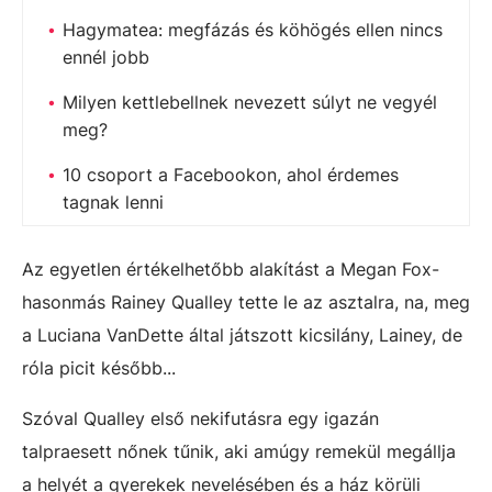
Hagymatea: megfázás és köhögés ellen nincs
ennél jobb
Milyen kettlebellnek nevezett súlyt ne vegyél
meg?
10 csoport a Facebookon, ahol érdemes
tagnak lenni
Az egyetlen értékelhetőbb alakítást a Megan Fox-
hasonmás Rainey Qualley tette le az asztalra, na, meg
a Luciana VanDette által játszott kicsilány, Lainey, de
róla picit később...
Szóval Qualley első nekifutásra egy igazán
talpraesett nőnek tűnik, aki amúgy remekül megállja
a helyét a gyerekek nevelésében és a ház körüli