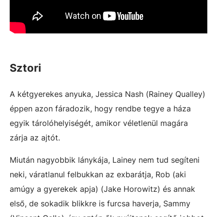
S
ztori
A kétgyerekes anyuka, Jessica Nash (Rainey Qualley)
éppen azon fáradozik, hogy rendbe tegye a háza
egyik tárolóhelyiségét, amikor véletlenül magára
zárja az ajtót.
Miután nagyobbik lánykája, Lainey nem tud segíteni
neki, váratlanul felbukkan az exbarátja, Rob (aki
amúgy a gyerekek apja) (Jake Horowitz) és annak
első, de sokadik blikkre is furcsa haverja, Sammy