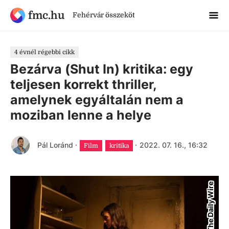
fmc.hu
Fehérvár összeköt
4 évnél régebbi cikk
Bezárva (Shut In) kritika: egy
teljesen korrekt thriller,
amelynek egyáltalán nem a
moziban lenne a helye
Pál Loránd
·
·
2022. 07. 16., 16:32
Film
kritika
The Daily Wire