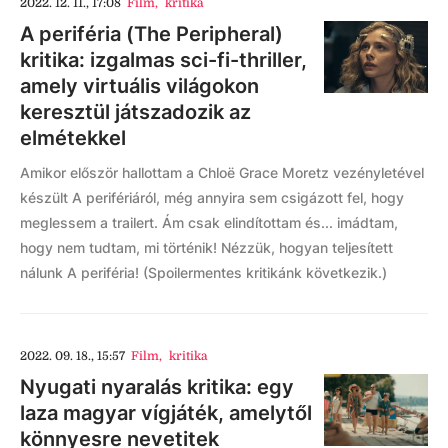
2022. 12. 11., 17:08
Film
,
kritika
A periféria (The Peripheral)
kritika: izgalmas sci-fi-thriller,
amely virtuális világokon
keresztül játszadozik az
elmétekkel
Amikor először hallottam a Chloë Grace Moretz vezényletével
készült A perifériáról, még annyira sem csigázott fel, hogy
meglessem a trailert. Ám csak elindítottam és... imádtam,
hogy nem tudtam, mi történik! Nézzük, hogyan teljesített
nálunk A periféria! (Spoilermentes kritikánk következik.)
2022. 09. 18., 15:57
Film
,
kritika
Nyugati nyaralás kritika: egy
laza magyar vígjáték, amelytől
könnyesre nevetitek