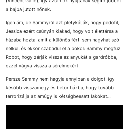
(Vincent Gallo), így aztán ők nyújtanak segítő jobbot
a bajba jutott nőnek.
Igen ám, de Sammyről azt pletykálják, hogy pedofil,
Jessica ezért csúnyán kiakad, hogy volt élettársa a
házába hozta, amit a különös férfi sem hagyhat szó
nélkül, és ekkor szabadul el a pokol: Sammy megfűzi
Robot, hogy zárják vissza az anyukát a gardróbba,
ezzel vágva vissza a sérelmekért.
Persze Sammy nem hagyja annyiban a dolgot, így
később visszamegy és betör házba, hogy tovább
terrorizálja az amúgy is kétségbeesett lakókat...