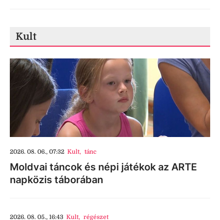
Kult
2026. 08. 06., 07:32
Kult
,
tánc
Moldvai táncok és népi játékok az ARTE
napközis táborában
2026. 08. 05., 16:43
Kult
,
régészet