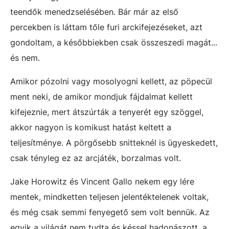
teendők menedzselésében. Bár már az első
percekben is láttam tőle furi arckifejezéseket, azt
gondoltam, a későbbiekben csak összeszedi magát...
és nem.
Amikor pózolni vagy mosolyogni kellett, az pöpecül
ment neki, de amikor mondjuk fájdalmat kellett
kifejeznie, mert átszúrták a tenyerét egy szöggel,
akkor nagyon is komikust hatást keltett a
teljesítménye. A pörgősebb snitteknél is ügyeskedett,
csak tényleg ez az arcjáték, borzalmas volt.
Jake Horowitz és Vincent Gallo nekem egy lére
mentek, mindketten teljesen jelentéktelenek voltak,
és még csak semmi fenyegető sem volt bennük. Az
egyik a világát nem tudta és késsel hadonászott, a