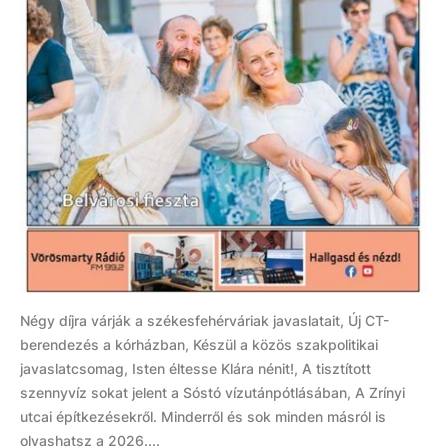
Négy díjra várják a székesfehérváriak javaslatait, Új CT-
berendezés a kórházban, Készül a közös szakpolitikai
javaslatcsomag, Isten éltesse Klára nénit!, A tisztított
szennyvíz sokat jelent a Sóstó vízutánpótlásában, A Zrínyi
utcai építkezésekről. Minderről és sok minden másról is
olvashatsz a 2026....