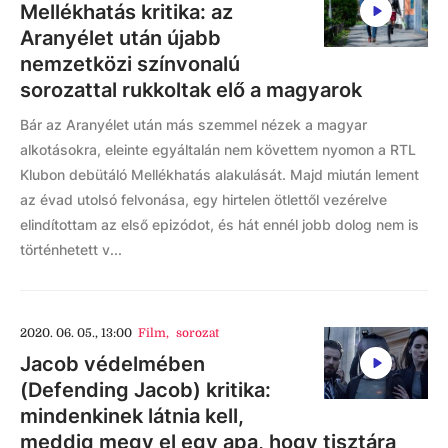
Mellékhatás kritika: az
Aranyélet után újabb
nemzetközi színvonalú
sorozattal rukkoltak elő a magyarok
Bár az Aranyélet után más szemmel nézek a magyar
alkotásokra, eleinte egyáltalán nem követtem nyomon a RTL
Klubon debütáló Mellékhatás alakulását. Majd miután lement
az évad utolsó felvonása, egy hirtelen ötlettől vezérelve
elindítottam az első epizódot, és hát ennél jobb dolog nem is
történhetett v...
2020. 06. 05., 13:00
Film
,
sorozat
Jacob védelmében
(Defending Jacob) kritika:
mindenkinek látnia kell,
meddig megy el egy apa, hogy tisztára