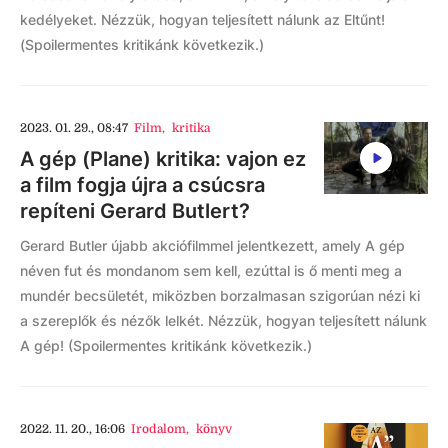
kedélyeket. Nézzük, hogyan teljesített nálunk az Eltűnt!
(Spoilermentes kritikánk következik.)
2023. 01. 29., 08:47
Film
,
kritika
A gép (Plane) kritika: vajon ez
a film fogja újra a csúcsra
repíteni Gerard Butlert?
Gerard Butler újabb akciófilmmel jelentkezett, amely A gép
néven fut és mondanom sem kell, ezúttal is ő menti meg a
mundér becsületét, miközben borzalmasan szigorúan nézi ki
a szereplők és nézők lelkét. Nézzük, hogyan teljesített nálunk
A gép! (Spoilermentes kritikánk következik.)
2022. 11. 20., 16:06
Irodalom
,
könyv