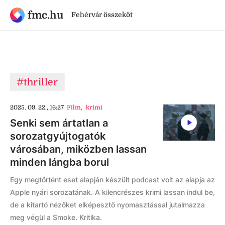
fmc.hu
Fehérvár összeköt
#thriller
2025. 09. 22., 16:27
Film
,
krimi
Senki sem ártatlan a
sorozatgyújtogatók
városában, miközben lassan
minden lángba borul
Egy megtörtént eset alapján készült podcast volt az alapja az
Apple nyári sorozatának. A kilencrészes krimi lassan indul be,
de a kitartó nézőket elképesztő nyomasztással jutalmazza
meg végül a Smoke. Kritika.