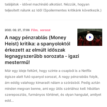
találjátok - idővel machináló alkotást. Nézzük, hogyan
teljesített nálunk az Idő! (Spoilermentes kritikánk következik.)
2021. 02. 27., 17:06
Film
,
sorozat
A nagy pénzrablás (Money
Heist) kritika: a spanyoloktól
érkezett az elmúlt időszak
legnagyszerűbb sorozata - igazi
mestermű!
Már egy ideje feltűnt, hogy szinte a csapból is a Netflix
égisze alatt futó spanyol sorozat, A nagy pénzrablás folyik,
ám eddig valahogy kimaradt nálam a szórásból. Pedig aztán
minden megvan benne, ami egy ütős szériához kell: hibátlan
szereposztás, furmányos történet, és olyan hangulat, amilyet
edd...