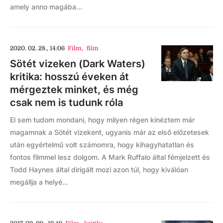
amely anno magába...
2020. 02. 28., 14:06
Film
,
film
Sötét vizeken (Dark Waters)
kritika: hosszú éveken át
mérgeztek minket, és még
csak nem is tudunk róla
El sem tudom mondani, hogy milyen régen kinéztem már
magamnak a Sötét vizekent, ugyanis már az első előzetesek
után egyértelmű volt számomra, hogy kihagyhatatlan és
fontos filmmel lesz dolgom. A Mark Ruffalo által fémjelzett és
Todd Haynes által dirigált mozi azon túl, hogy kiválóan
megállja a helyé...