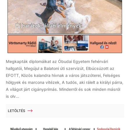
Megkapták diplomáikat az Óbudai Egyetem fehérvári
hallgatói, Megújul a Balatoni úti szervizút, Elbúcsúzott az
EFOTT, Közös kalandra hívnak a város játszóterei, Felséges
hölgyek és marcona vitézek, A tudós, aki rálelt a királyi párra,
A világot járt cigányprímás. Minderről és sok minden másról
is olv...
LETÖLTÉS