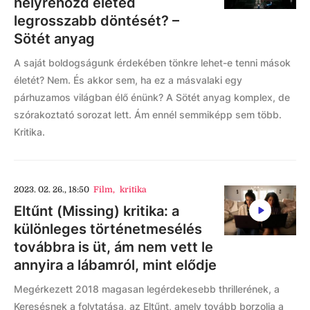
helyrehozd életed
legrosszabb döntését? –
Sötét anyag
A saját boldogságunk érdekében tönkre lehet-e tenni mások
életét? Nem. És akkor sem, ha ez a másvalaki egy
párhuzamos világban élő énünk? A Sötét anyag komplex, de
szórakoztató sorozat lett. Ám ennél semmiképp sem több.
Kritika.
2023. 02. 26., 18:50
Film
,
kritika
Eltűnt (Missing) kritika: a
különleges történetmesélés
továbbra is üt, ám nem vett le
annyira a lábamról, mint elődje
Megérkezett 2018 magasan legérdekesebb thrillerének, a
Keresésnek a folytatása, az Eltűnt, amely tovább borzolja a