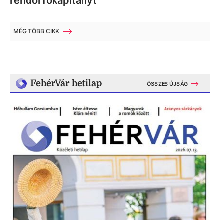
rendőrfőkapitányt
MÉG TÖBB CIKK
FehérVár hetilap
ÖSSZES ÚJSÁG