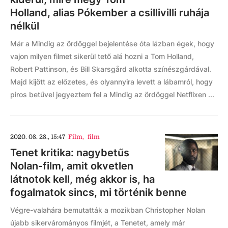
Holland, alias Pókember a csillivilli ruhája
nélkül
Már a Mindig az ördöggel bejelentése óta lázban égek, hogy
vajon milyen filmet sikerül tető alá hozni a Tom Holland,
Robert Pattinson, és Bill Skarsgård alkotta színészgárdával.
Majd kijött az előzetes, és olyannyira levett a lábamról, hogy
piros betűvel jegyeztem fel a Mindig az ördöggel Netflixen ...
2020. 08. 28., 15:47
Film
,
film
Tenet kritika: nagybetűs
Nolan-film, amit okvetlen
látnotok kell, még akkor is, ha
fogalmatok sincs, mi történik benne
Végre-valahára bemutatták a mozikban Christopher Nolan
újabb sikervárományos filmjét, a Tenetet, amely már