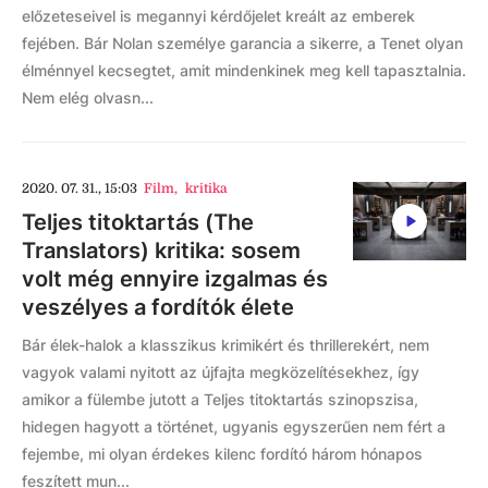
előzeteseivel is megannyi kérdőjelet kreált az emberek
fejében. Bár Nolan személye garancia a sikerre, a Tenet olyan
élménnyel kecsegtet, amit mindenkinek meg kell tapasztalnia.
Nem elég olvasn...
2020. 07. 31., 15:03
Film
,
kritika
Teljes titoktartás (The
Translators) kritika: sosem
volt még ennyire izgalmas és
veszélyes a fordítók élete
Bár élek-halok a klasszikus krimikért és thrillerekért, nem
vagyok valami nyitott az újfajta megközelítésekhez, így
amikor a fülembe jutott a Teljes titoktartás szinopszisa,
hidegen hagyott a történet, ugyanis egyszerűen nem fért a
fejembe, mi olyan érdekes kilenc fordító három hónapos
feszített mun...