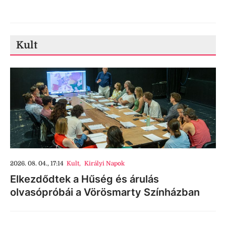
Kult
2026. 08. 04., 17:14
Kult
,
Királyi Napok
Elkezdődtek a Hűség és árulás
olvasópróbái a Vörösmarty Színházban