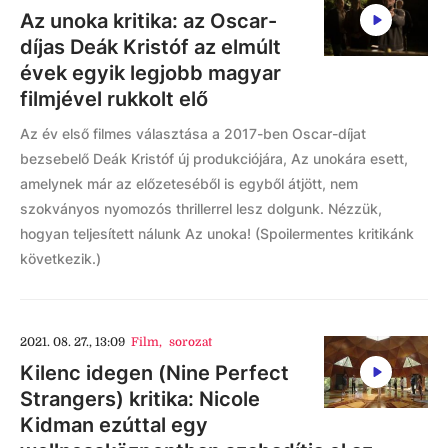
Az unoka kritika: az Oscar-
díjas Deák Kristóf az elmúlt
évek egyik legjobb magyar
filmjével rukkolt elő
Az év első filmes választása a 2017-ben Oscar-díjat
bezsebelő Deák Kristóf új produkciójára, Az unokára esett,
amelynek már az előzeteséből is egyből átjött, nem
szokványos nyomozós thrillerrel lesz dolgunk. Nézzük,
hogyan teljesített nálunk Az unoka! (Spoilermentes kritikánk
következik.)
2021. 08. 27., 13:09
Film
,
sorozat
Kilenc idegen (Nine Perfect
Strangers) kritika: Nicole
Kidman ezúttal egy