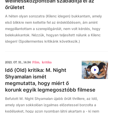
wellnessközpontban szabadítja el az
őrületet
A héten olyan sorozatra (Kilenc idegen) bukkantam, amely
első blikkre nem keltette fel az érdeklődésem, ám amint
megpillantottam a szereplőgárdát, nem volt kérdés, hogy
belekukkantok. Nézzük, hogyan teljesített nálunk a Kilenc
idegen! (Spoilermentes kritikánk következik.)
2021. 07. 31., 14:34
Film
,
kritika
Idő (Old) kritika: M. Night
Shyamalan ismét
megmutatta, hogy miért ő
korunk egyik legmegosztóbb filmese
Befutott M. Night Shyamalan újabb őrült thrillere, az Idő,
amely olyan sokkolóan izgalmas előzetessel borzolta a
kedélyeket, hogy azon nyomban látni akartam a - ki nem