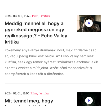
2025. 06. 30., 18:55
Film
,
kritika
Meddig mennél el, hogy a
gyereked megússzon egy
gyilkosságot? - Echo Valley
kritika
Kőkemény anya-lánya drámának indul, majd thrillerbe csap
át, végül pedig krimi lesz belőle. Az Echo Valley nem lesz
kultfilm, csak egy remek nyáresti szórakozás azoknak, akik
szeretik ezeket a műfajokat. Azért némi mondanivalót is
csempésztek a készítők a történetbe.
2024. 07. 01., 17:10
Film
,
kritika
Mit tennél meg, hogy