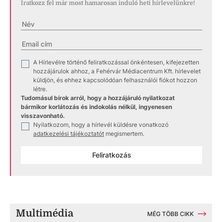
Iratkozz fel már most hamarosan induló heti hírlevelünkre!
A Hírlevélre történő feliratkozással önkéntesen, kifejezetten
✓
hozzájárulok ahhoz, a Fehérvár Médiacentrum Kft. hírlevelet
küldjön, és ehhez kapcsolódóan felhasználói fiókot hozzon
létre.
Tudomásul bírok arról, hogy a hozzájáruló nyilatkozat
bármikor korlátozás és indokolás nélkül, ingyenesen
visszavonható.
Nyilatkozom, hogy a hírlevél küldésre vonatkozó
✓
adatkezelési tájékoztatót
megismertem.
Feliratkozás
Multimédia
MÉG TÖBB CIKK