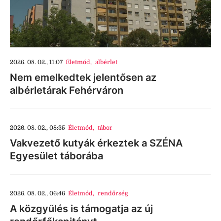
2026. 08. 02., 11:07
Életmód
,
albérlet
Nem emelkedtek jelentősen az
albérletárak Fehérváron
2026. 08. 02., 08:35
Életmód
,
tábor
Vakvezető kutyák érkeztek a SZÉNA
Egyesület táborába
2026. 08. 02., 06:46
Életmód
,
rendőrség
A közgyűlés is támogatja az új