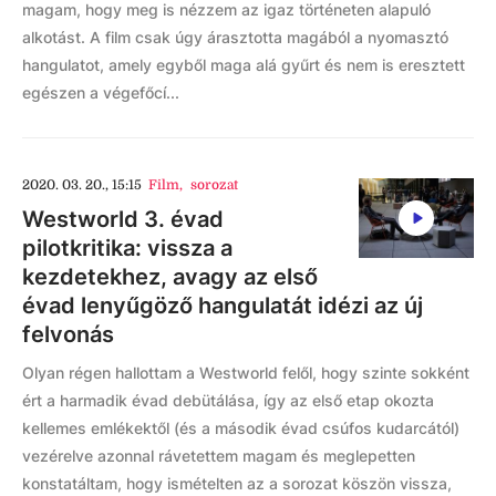
magam, hogy meg is nézzem az igaz történeten alapuló
alkotást. A film csak úgy árasztotta magából a nyomasztó
hangulatot, amely egyből maga alá gyűrt és nem is eresztett
egészen a végefőcí...
2020. 03. 20., 15:15
Film
,
sorozat
Westworld 3. évad
pilotkritika: vissza a
kezdetekhez, avagy az első
évad lenyűgöző hangulatát idézi az új
felvonás
Olyan régen hallottam a Westworld felől, hogy szinte sokként
ért a harmadik évad debütálása, így az első etap okozta
kellemes emlékektől (és a második évad csúfos kudarcától)
vezérelve azonnal rávetettem magam és meglepetten
konstatáltam, hogy ismételten az a sorozat köszön vissza,