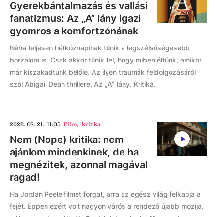
Gyerekbántalmazás és vallási
fanatizmus: Az „A” lány igazi
gyomros a komfortzónának
Néha teljesen hétköznapinak tűnik a legszélsőségesebb
borzalom is. Csak akkor tűnik fel, hogy miben éltünk, amikor
már kiszakadtunk belőle. Az ilyen traumák feldolgozásáról
szól Abigail Dean thrillere, Az „A” lány. Kritika.
2022. 08. 21., 11:05
Film
,
kritika
Nem (Nope) kritika: nem
ajánlom mindenkinek, de ha
megnézitek, azonnal magával
ragad!
Ha Jordan Peele filmet forgat, arra az egész világ felkapja a
fejét. Éppen ezért volt nagyon várós a rendező újabb mozija,