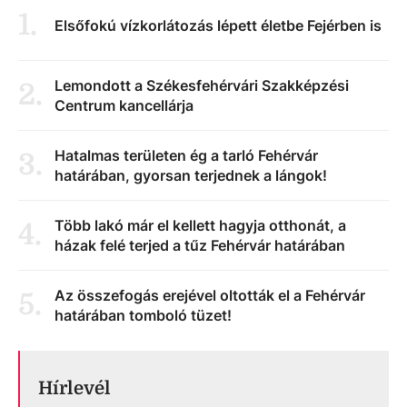
1
.
Elsőfokú vízkorlátozás lépett életbe Fejérben is
Lemondott a Székesfehérvári Szakképzési
2
.
Centrum kancellárja
Hatalmas területen ég a tarló Fehérvár
3
.
határában, gyorsan terjednek a lángok!
Több lakó már el kellett hagyja otthonát, a
4
.
házak felé terjed a tűz Fehérvár határában
Az összefogás erejével oltották el a Fehérvár
5
.
határában tomboló tüzet!
Hírlevél