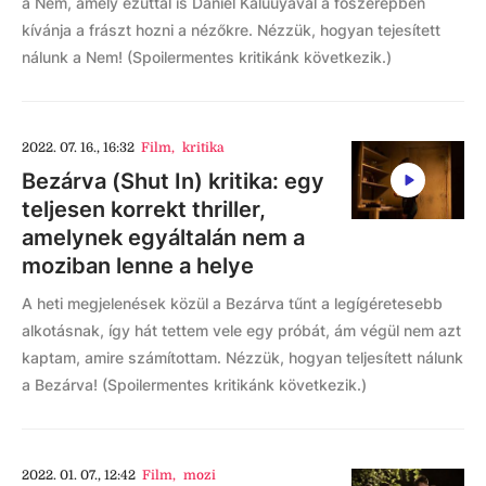
a Nem, amely ezúttal is Daniel Kaluuyával a főszerepben
kívánja a frászt hozni a nézőkre. Nézzük, hogyan tejesített
nálunk a Nem! (Spoilermentes kritikánk következik.)
2022. 07. 16., 16:32
Film
,
kritika
Bezárva (Shut In) kritika: egy
teljesen korrekt thriller,
amelynek egyáltalán nem a
moziban lenne a helye
A heti megjelenések közül a Bezárva tűnt a legígéretesebb
alkotásnak, így hát tettem vele egy próbát, ám végül nem azt
kaptam, amire számítottam. Nézzük, hogyan teljesített nálunk
a Bezárva! (Spoilermentes kritikánk következik.)
2022. 01. 07., 12:42
Film
,
mozi