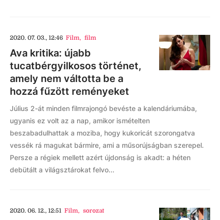
2020. 07. 03., 12:46
Film
,
film
Ava kritika: újabb
tucatbérgyilkosos történet,
amely nem váltotta be a
hozzá fűzött reményeket
Július 2-át minden filmrajongó bevéste a kalendáriumába,
ugyanis ez volt az a nap, amikor ismételten
beszabadulhattak a moziba, hogy kukoricát szorongatva
vessék rá magukat bármire, ami a műsorújságban szerepel.
Persze a régiek mellett azért újdonság is akadt: a héten
debütált a világsztárokat felvo...
2020. 06. 12., 12:51
Film
,
sorozat