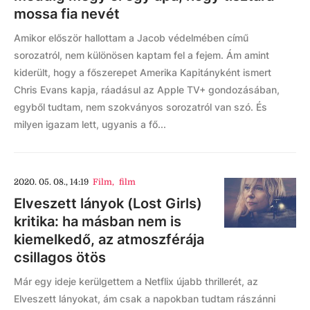
mossa fia nevét
Amikor először hallottam a Jacob védelmében című
sorozatról, nem különösen kaptam fel a fejem. Ám amint
kiderült, hogy a főszerepet Amerika Kapitányként ismert
Chris Evans kapja, ráadásul az Apple TV+ gondozásában,
egyből tudtam, nem szokványos sorozatról van szó. És
milyen igazam lett, ugyanis a fő...
2020. 05. 08., 14:19
Film
,
film
Elveszett lányok (Lost Girls)
kritika: ha másban nem is
kiemelkedő, az atmoszférája
csillagos ötös
Már egy ideje kerülgettem a Netflix újabb thrillerét, az
Elveszett lányokat, ám csak a napokban tudtam rászánni