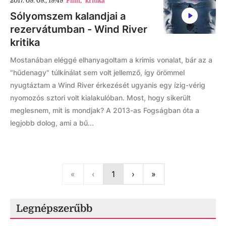
2017. 09. 09., 19:49
Film
,
kritika
Sólyomszem kalandjai a
rezervátumban - Wind River
kritika
Mostanában eléggé elhanyagoltam a krimis vonalat, bár az a
"hűdenagy" túlkínálat sem volt jellemző, így örömmel
nyugtáztam a Wind River érkezését ugyanis egy ízig-vérig
nyomozós sztori volt kialakulóban. Most, hogy sikerült
meglesnem, mit is mondjak? A 2013-as Fogságban óta a
legjobb dolog, ami a bű...
First
Previous
Next
Last
«
‹
1
›
»
Legnépszerűbb