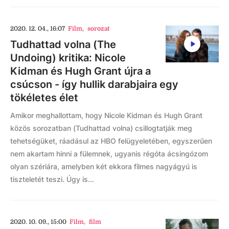
2020. 12. 04., 16:07
Film
,
sorozat
Tudhattad volna (The
Undoing) kritika: Nicole
Kidman és Hugh Grant újra a
csúcson - így hullik darabjaira egy
tökéletes élet
Amikor meghallottam, hogy Nicole Kidman és Hugh Grant
közös sorozatban (Tudhattad volna) csillogtatják meg
tehetségüket, ráadásul az HBO felügyeletében, egyszerűen
nem akartam hinni a fülemnek, ugyanis régóta ácsingózom
olyan szériára, amelyben két ekkora filmes nagyágyú is
tiszteletét teszi. Úgy is...
2020. 10. 09., 15:00
Film
,
film