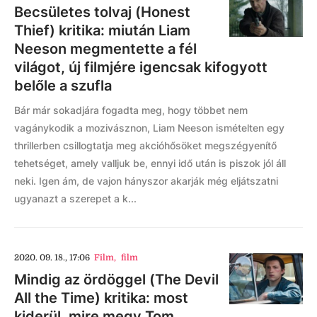
Becsületes tolvaj (Honest
Thief) kritika: miután Liam
Neeson megmentette a fél
világot, új filmjére igencsak kifogyott
belőle a szufla
Bár már sokadjára fogadta meg, hogy többet nem
vagánykodik a mozivásznon, Liam Neeson ismételten egy
thrillerben csillogtatja meg akcióhősöket megszégyenítő
tehetséget, amely valljuk be, ennyi idő után is piszok jól áll
neki. Igen ám, de vajon hányszor akarják még eljátszatni
ugyanazt a szerepet a k...
2020. 09. 18., 17:06
Film
,
film
Mindig az ördöggel (The Devil
All the Time) kritika: most
kiderül, mire megy Tom