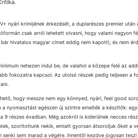
itika.
V+ nyári krimijének érkezését, a duplarészes premier után
jóformán csak arról lehetett olvasni, hogy valami nagyon f
 bár hivatalos magyar címet eddig nem kapott), és nem ér
inimum nehezen indul be, de valahol a közepe felé az add
abb fokozatra kapcsol. Az utolsó részek pedig teljesen a f
ani.
hető, hogy messze nem egy könnyed, nyári, feel good soro
 a nyomasztást egészen új szintre emelték a készítők: eg
a 9 részes évadban. Még azokról is kiderülnek necces részl
tek, szorítottunk nekik, emiatt gyorsan átsoroljuk őket a 
n senki sem marad a végére. Innentől kezdve jogosan teszi 