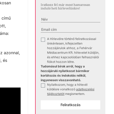
okosan
Iratkozz fel már most hamarosan
induló heti hírlevelünkre!
g című
ott,
ráma:
A Hírlevélre történő feliratkozással
✓
önkéntesen, kifejezetten
hozzájárulok ahhoz, a Fehérvár
z azonnal,
Médiacentrum Kft. hírlevelet küldjön,
és ehhez kapcsolódóan felhasználói
, és
fiókot hozzon létre.
Tudomásul bírok arról, hogy a
hozzájáruló nyilatkozat bármikor
korlátozás és indokolás nélkül,
ingyenesen visszavonható.
Nyilatkozom, hogy a hírlevél
✓
küldésre vonatkozó
adatkezelési
tájékoztatót
megismertem.
Feliratkozás