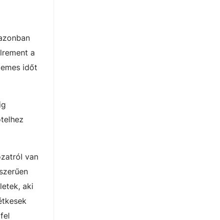
 azonban
élrement a
demes időt
ig
otelhez
zatról van
yszerűen
etek, aki
vétkesek
fel