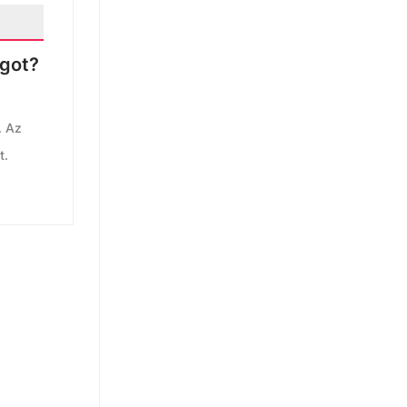
ágot?
. Az
t.