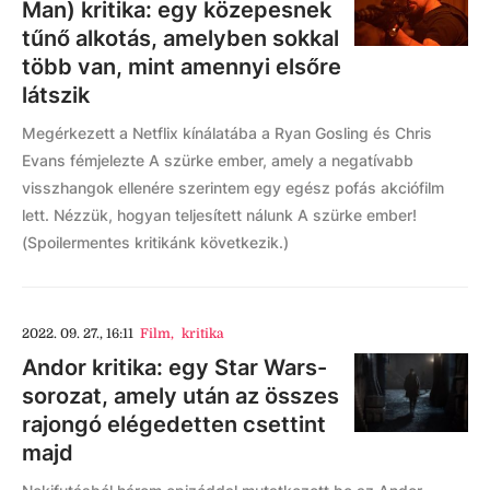
Man) kritika: egy közepesnek
tűnő alkotás, amelyben sokkal
több van, mint amennyi elsőre
látszik
Megérkezett a Netflix kínálatába a Ryan Gosling és Chris
Evans fémjelezte A szürke ember, amely a negatívabb
visszhangok ellenére szerintem egy egész pofás akciófilm
lett. Nézzük, hogyan teljesített nálunk A szürke ember!
(Spoilermentes kritikánk következik.)
2022. 09. 27., 16:11
Film
,
kritika
Andor kritika: egy Star Wars-
sorozat, amely után az összes
rajongó elégedetten csettint
majd