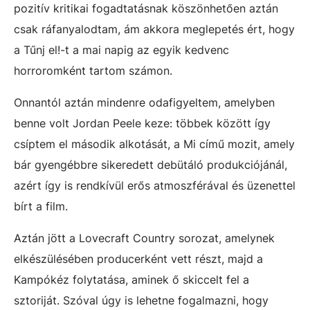
pozitív kritikai fogadtatásnak köszönhetően aztán
csak ráfanyalodtam, ám akkora meglepetés ért, hogy
a Tűnj el!-t a mai napig az egyik kedvenc
horroromként tartom számon.
Onnantól aztán mindenre odafigyeltem, amelyben
benne volt Jordan Peele keze: többek között így
csíptem el második alkotását, a Mi című mozit, amely
bár gyengébbre sikeredett debütáló produkciójánál,
azért így is rendkívül erős atmoszférával és üzenettel
bírt a film.
Aztán jött a Lovecraft Country sorozat, amelynek
elkészülésében producerként vett részt, majd a
Kampókéz folytatása, aminek ő skiccelt fel a
sztoriját. Szóval úgy is lehetne fogalmazni, hogy