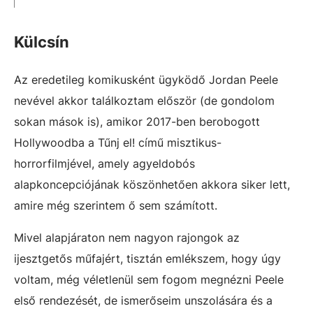
Külcsín
Az eredetileg komikusként ügyködő Jordan Peele
nevével akkor találkoztam először (de gondolom
sokan mások is), amikor 2017-ben berobogott
Hollywoodba a Tűnj el! című misztikus-
horrorfilmjével, amely agyeldobós
alapkoncepciójának köszönhetően akkora siker lett,
amire még szerintem ő sem számított.
Mivel alapjáraton nem nagyon rajongok az
ijesztgetős műfajért, tisztán emlékszem, hogy úgy
voltam, még véletlenül sem fogom megnézni Peele
első rendezését, de ismerőseim unszolására és a