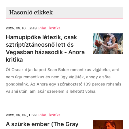
Hasonló cikkek
2025. 03. 10., 12:49
Film
,
kritika
Hamupipőke létezik, csak
sztriptíztáncosnő lett és
Vegasban házasodik - Anora
kritika
Öt Oscar-díjat kapott Sean Baker romantikus vígjátéka, ami
nem úgy romantikus és nem úgy vígjáték, ahogy elsőre
gondolnánk. Az Anora egy szórakoztató 139 perces rohanás
valami után, ami akár szerelem is lehetett volna.
2022. 08. 05., 11:22
Film
,
kritika
A szürke ember (The Gray