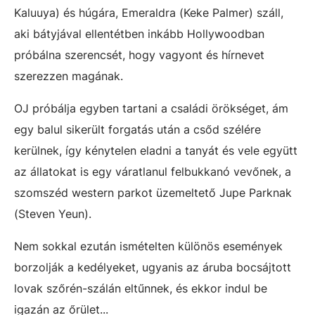
Kaluuya) és húgára, Emeraldra (Keke Palmer) száll,
aki bátyjával ellentétben inkább Hollywoodban
próbálna szerencsét, hogy vagyont és hírnevet
szerezzen magának.
OJ próbálja egyben tartani a családi örökséget, ám
egy balul sikerült forgatás után a csőd szélére
kerülnek, így kénytelen eladni a tanyát és vele együtt
az állatokat is egy váratlanul felbukkanó vevőnek, a
szomszéd western parkot üzemeltető Jupe Parknak
(Steven Yeun).
Nem sokkal ezután ismételten különös események
borzolják a kedélyeket, ugyanis az áruba bocsájtott
lovak szőrén-szálán eltűnnek, és ekkor indul be
igazán az őrület...