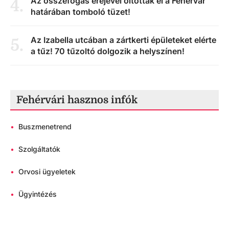
Az összefogás erejével oltották el a Fehérvár
4
.
határában tomboló tüzet!
Az Izabella utcában a zártkerti épületeket elérte
5
.
a tűz! 70 tűzoltó dolgozik a helyszínen!
Fehérvári hasznos infók
•
Buszmenetrend
•
Szolgáltatók
•
Orvosi ügyeletek
•
Ügyintézés