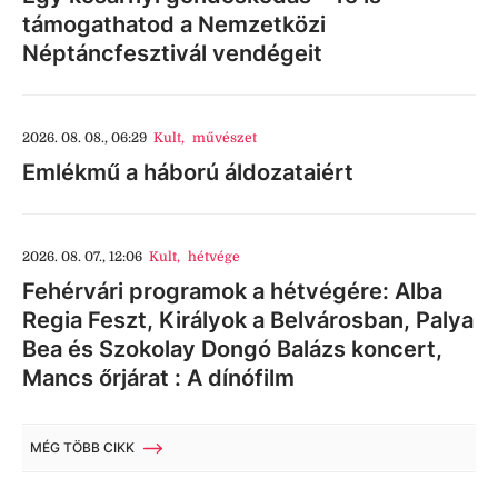
támogathatod a Nemzetközi
Néptáncfesztivál vendégeit
2026. 08. 08., 06:29
Kult
,
művészet
Emlékmű a háború áldozataiért
2026. 08. 07., 12:06
Kult
,
hétvége
Fehérvári programok a hétvégére: Alba
Regia Feszt, Királyok a Belvárosban, Palya
Bea és Szokolay Dongó Balázs koncert,
Mancs őrjárat : A dínófilm
MÉG TÖBB CIKK