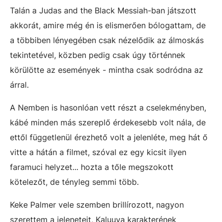
Talán a Judas and the Black Messiah-ban játszott
akkorát, amire még én is elismerően bólogattam, de
a többiben lényegében csak nézelődik az álmoskás
tekintetével, közben pedig csak úgy történnek
körülötte az események - mintha csak sodródna az
árral.
A Nemben is hasonlóan vett részt a cselekményben,
kábé minden más szereplő érdekesebb volt nála, de
ettől függetlenül érezhető volt a jelenléte, meg hát ő
vitte a hátán a filmet, szóval ez egy kicsit ilyen
faramuci helyzet... hozta a tőle megszokott
kötelezőt, de tényleg semmi több.
Keke Palmer vele szemben brillírozott, nagyon
szerettem a jeleneteit, Kaluuya karakterének