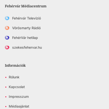
Fehérvár Médiacentrum
Fehérvár Televízió
Vörösmarty Rádió
FehérVár hetilap
szekesfehervar.hu
Információk
•
Rólunk
•
Kapcsolat
•
Impresszum
•
Médiaajánlat