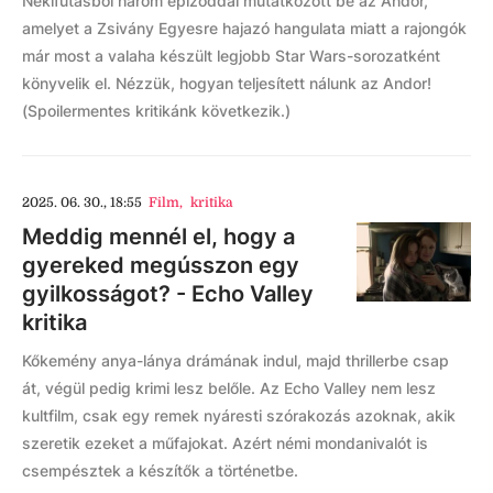
Nekifutásból három epizóddal mutatkozott be az Andor,
amelyet a Zsivány Egyesre hajazó hangulata miatt a rajongók
már most a valaha készült legjobb Star Wars-sorozatként
könyvelik el. Nézzük, hogyan teljesített nálunk az Andor!
(Spoilermentes kritikánk következik.)
2025. 06. 30., 18:55
Film
,
kritika
Meddig mennél el, hogy a
gyereked megússzon egy
gyilkosságot? - Echo Valley
kritika
Kőkemény anya-lánya drámának indul, majd thrillerbe csap
át, végül pedig krimi lesz belőle. Az Echo Valley nem lesz
kultfilm, csak egy remek nyáresti szórakozás azoknak, akik
szeretik ezeket a műfajokat. Azért némi mondanivalót is
csempésztek a készítők a történetbe.