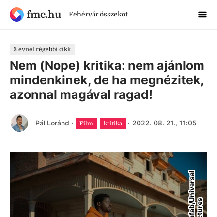
fmc.hu
Fehérvár összeköt
3 évnél régebbi cikk
Nem (Nope) kritika: nem ajánlom
mindenkinek, de ha megnézitek,
azonnal magával ragad!
Pál Loránd
·
·
2022. 08. 21., 11:05
Film
kritika
M
a
f
a
b
/
n
i
v
e
r
s
a
l
P
i
c
t
u
r
e
U
s