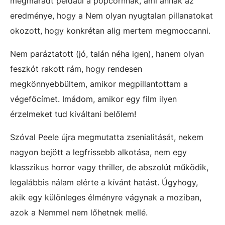
megmaradt például a popcornnak, ami annak az
eredménye, hogy a Nem olyan nyugtalan pillanatokat
okozott, hogy konkrétan alig mertem megmoccanni.
Nem paráztatott (jó, talán néha igen), hanem olyan
feszkót rakott rám, hogy rendesen
megkönnyebbültem, amikor megpillantottam a
végefőcímet. Imádom, amikor egy film ilyen
érzelmeket tud kiváltani belőlem!
Szóval Peele újra megmutatta zsenialitását, nekem
nagyon bejött a legfrissebb alkotása, nem egy
klasszikus horror vagy thriller, de abszolút működik,
legalábbis nálam elérte a kívánt hatást. Úgyhogy,
akik egy különleges élményre vágynak a moziban,
azok a Nemmel nem lőhetnek mellé.