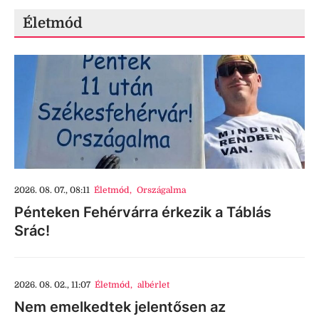
Életmód
2026. 08. 07., 08:11
Életmód
,
Országalma
Pénteken Fehérvárra érkezik a Táblás
Srác!
2026. 08. 02., 11:07
Életmód
,
albérlet
Nem emelkedtek jelentősen az