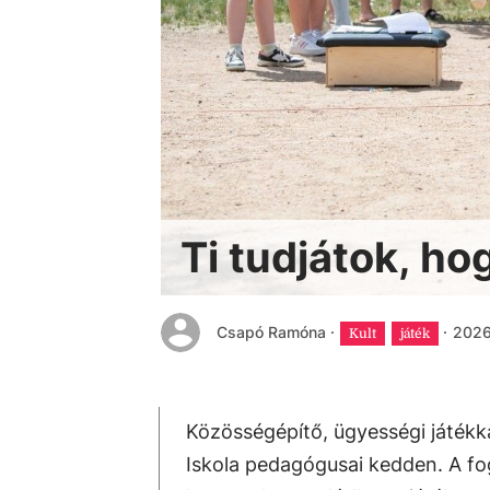
Ti tudjátok, ho
Csapó Ramóna
·
·
2026.
Kult
játék
Közösségépítő, ügyességi játékka
Iskola pedagógusai kedden. A fog