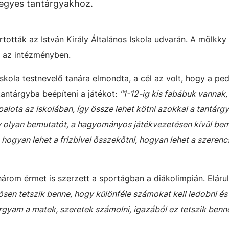
 egyes tantárgyakhoz.
rtották az István Király Általános Iskola udvarán. A mölkk
t az intézményben.
 Iskola testnevelő tanára elmondta, a cél
az volt, hogy a p
antárgyba beépíteni a játékot:
"
1-12-ig kis fabábuk vannak, 
alota az iskolában, így össze lehet kötni azokkal a tantárgy
olyan bemutatót, a hagyományos játékvezetésen kívül be
, hogyan lehet a frizbivel összekötni, hogyan lehet a szeren
árom érmet is szerzett a sportágban a diákolimpián. Elárul
ösen tetszik benne, hogy különféle számokat kell ledobni és
gyam a matek, szeretek számolni, igazából ez tetszik benn