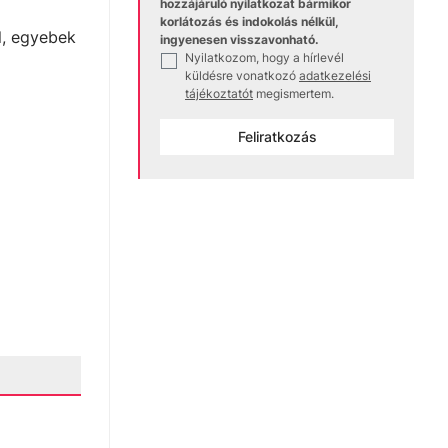
hozzájáruló nyilatkozat bármikor
korlátozás és indokolás nélkül,
l, egyebek
ingyenesen visszavonható.
Nyilatkozom, hogy a hírlevél
✓
küldésre vonatkozó
adatkezelési
tájékoztatót
megismertem.
Feliratkozás