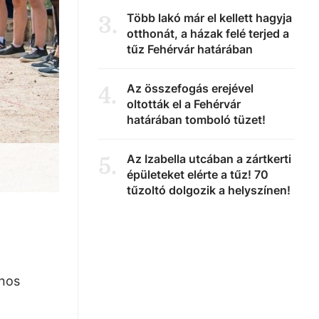
Több lakó már el kellett hagyja
3
.
otthonát, a házak felé terjed a
tűz Fehérvár határában
Az összefogás erejével
4
.
oltották el a Fehérvár
határában tomboló tüzet!
Az Izabella utcában a zártkerti
5
.
épületeket elérte a tűz! 70
tűzoltó dolgozik a helyszínen!
ános
,