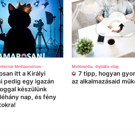
ehérvár Médiacentrum
Multimédia
,
digitális világ
san itt a Királyi
7 tipp, hogyan gyor
i pedig egy igazán
az alkalmazásaid mű
loggal készülünk
Néhány nap, és fény
tokra!