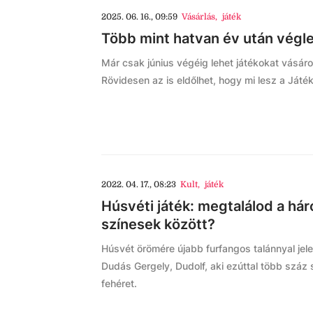
2025. 06. 16., 09:59
Vásárlás
,
játék
Több mint hatvan év után végleg
Már csak június végéig lehet játékokat vásáro
Rövidesen az is eldőlhet, hogy mi lesz a Játé
2022. 04. 17., 08:23
Kult
,
játék
Húsvéti játék: megtalálod a hár
színesek között?
Húsvét örömére újabb furfangos talánnyal jel
Dudás Gergely, Dudolf, aki ezúttal több száz s
fehéret.