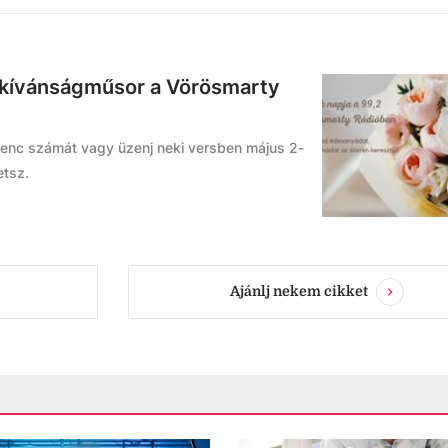
 kívánságműsor a Vörösmarty
enc számát vagy üzenj neki versben május 2-
etsz.
Ajánlj nekem cikket