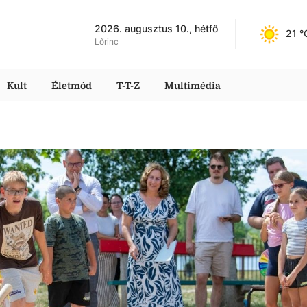
2026. augusztus 10., hétfő
21
 °
Lőrinc
Kult
Életmód
T-T-Z
Multimédia