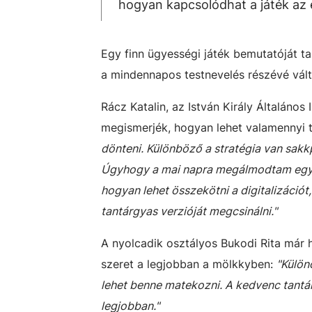
hogyan kapcsolódhat a játék az
Egy finn ügyességi játék bemutatóját ta
a mindennapos testnevelés részévé vál
Rácz Katalin, az István Király Általános
megismerjék, hogyan lehet valamennyi t
dönteni. Különböző a stratégia van sakkp
Úgyhogy a mai napra megálmodtam egy 
hogyan lehet összekötni a digitalizációt
tantárgyas verzióját megcsinálni."
A nyolcadik osztályos Bukodi Rita már h
szeret a legjobban a mölkkyben:
"
Külön
lehet benne matekozni. A kedvenc tantár
legjobban."