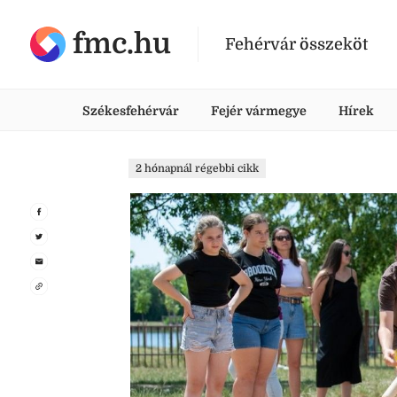
fmc.hu
Fehérvár összeköt
Székesfehérvár
Fejér vármegye
Hírek
2 hónapnál régebbi cikk