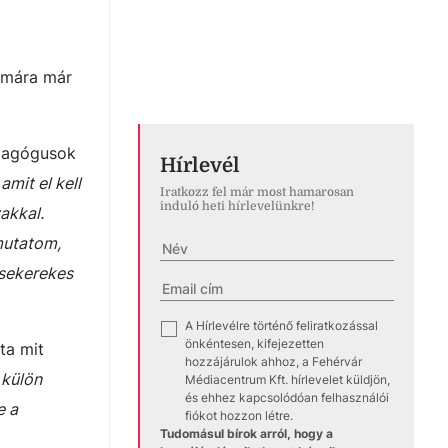
y mára már
edagógusok
Hírlevél
amit el kell
Iratkozz fel már most hamarosan
induló heti hírlevelünkre!
akkal.
mutatom,
csekerekes
A Hírlevélre történő feliratkozással
✓
önkéntesen, kifejezetten
ta mit
hozzájárulok ahhoz, a Fehérvár
 külön
Médiacentrum Kft. hírlevelet küldjön,
és ehhez kapcsolódóan felhasználói
e a
fiókot hozzon létre.
Tudomásul bírok arról, hogy a