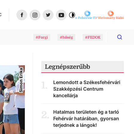
C
Fehérvár-TV
Vörösmarty Rádió
#Forgi
#hőség
#FEDOK
Legnépszerűbb
Simon Erika
Lemondott a Székesfehérvári
1
.
Szakképzési Centrum
kancellárja
Hatalmas területen ég a tarló
2
.
Fehérvár határában, gyorsan
terjednek a lángok!