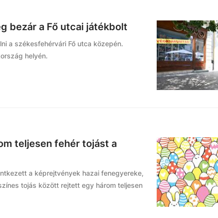
 bezár a Fő utcai játékbolt
lni a székesfehérvári Fő utca közepén.
kország helyén.
om teljesen fehér tojást a
entkezett a képrejtvények hazai fenegyereke,
zínes tojás között rejtett egy három teljesen