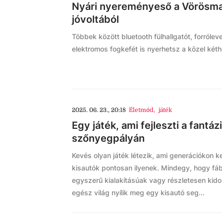
Nyári nyereményeső a Vörösma
jóvoltából
Többek között bluetooth fülhallgatót, forrólev
elektromos fogkefét is nyerhetsz a közel kéth
2025. 06. 23., 20:18
Életmód
,
játék
Egy játék, ami fejleszti a fantáz
szőnyegpályán
Kevés olyan játék létezik, ami generációkon k
kisautók pontosan ilyenek. Mindegy, hogy fá
egyszerű kialakításúak vagy részletesen kid
egész világ nyílik meg egy kisautó seg...