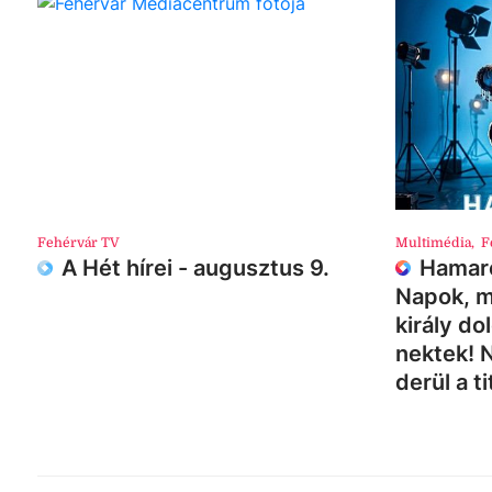
Fehérvár TV
Multimédia
,
F
A Hét hírei - augusztus 9.
Hamaro
Napok, m
király do
nektek! 
derül a ti