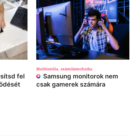
Multimédia
,
számítástechnika
sítsd fel
Samsung monitorok nem
ködését
csak gamerek számára