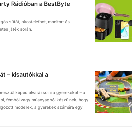
rty Rádióban a BestByte
egős sütőt, okostelefont, monitort és
etes játék során.
iát – kisautókkal a
eresztül képes elvarázsolni a gyerekeket – a
ból, fémből vagy műanyagból készülnek, hogy
olgozott modellek, a gyerekek számára egy