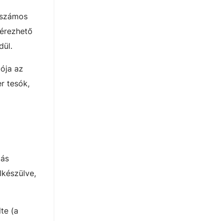
a számos
 érezhető
dül.
gója az
r tesók,
más
lkészülve,
te (a