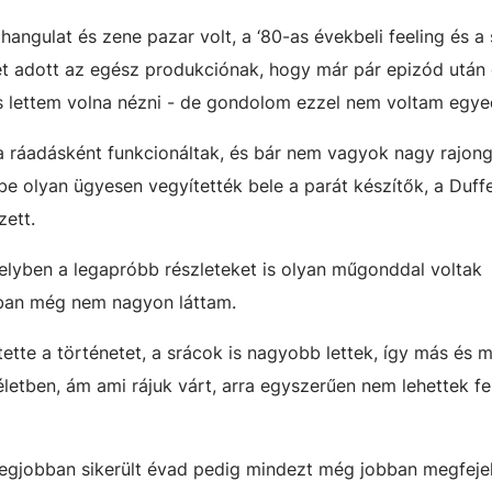
 hangulat és zene pazar volt, a ‘80-as évekbeli feeling és 
tet adott az egész produkciónak, hogy már pár epizód után
es lettem volna nézni - de gondolom ezzel nem voltam egye
ra ráadásként funkcionáltak, és bár nem vagyok nagy rajon
be olyan ügyesen vegyítették bele a parát készítők, a Duffe
ett.
elyben a legapróbb részleteket is olyan műgonddal voltak
ában még nem nagyon láttam.
tte a történetet, a srácok is nagyobb lettek, így más és 
letben, ám ami rájuk várt, arra egyszerűen nem lehettek fe
egjobban sikerült évad pedig mindezt még jobban megfejel