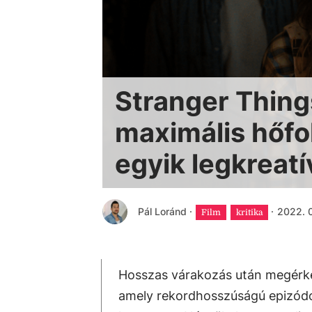
Stranger Things
maximális hőfo
egyik legkreat
Pál Loránd
·
·
2022. 0
Film
kritika
Hosszas várakozás után megérkez
amely rekordhosszúságú epizódo