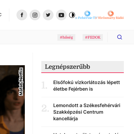
C
Fehérvár-TV
Vörösmarty Rádió
#hőség
#FEDOK
Legnépszerűbb
Mafab/Netflix
Elsőfokú vízkorlátozás lépett
1
.
életbe Fejérben is
Lemondott a Székesfehérvári
2
.
Szakképzési Centrum
kancellárja