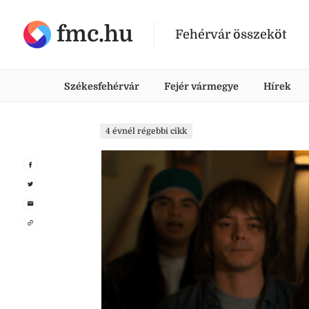
fmc.hu
Fehérvár összeköt
Székesfehérvár
Fejér vármegye
Hírek
4 évnél régebbi cikk