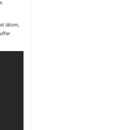
en
st látom,
uffer