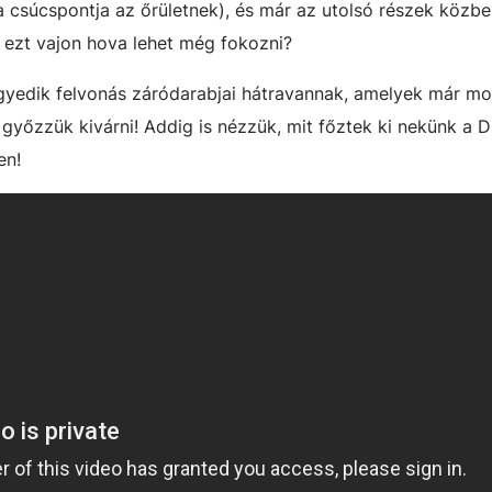
 a csúcspontja az őrületnek), és már az utolsó részek közb
ezt vajon hova lehet még fokozni?
negyedik felvonás záródarabjai hátravannak, amelyek már mo
 győzzük kivárni! Addig is nézzük, mit főztek ki nekünk a D
en!