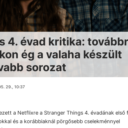
 4. évad kritika: továbbr
kon ég a valaha készült
ívabb sorozat
5. 29., 10:37
ett a Netflixre a Stranger Things 4. évadának első f
kkal és a korábbiaknál pörgősebb cselekménnyel