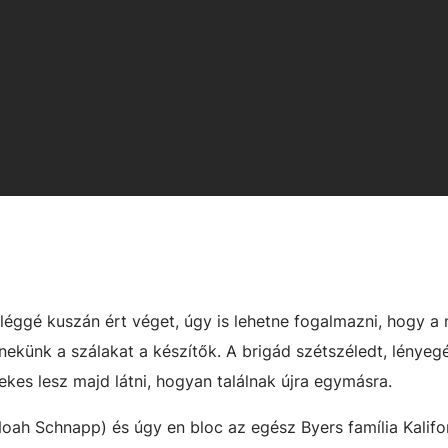
léggé kuszán ért véget, úgy is lehetne fogalmazni, hogy a
ekünk a szálakat a készítők. A brigád szétszéledt, lényeg
kes lesz majd látni, hogyan találnak újra egymásra.
(Noah Schnapp) és úgy en bloc az egész Byers família Kalifo