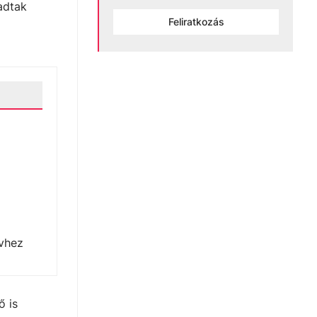
adtak
Feliratkozás
ívhez
ő is