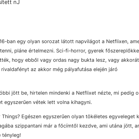
ített nJ
16-ban egy olyan sorozat látott napvilágot a Netflixen, am
nni, pláne értelmezni. Sci-fi-horror, gyerek főszereplőkkel
ették, hogy ebből vagy ordas nagy bukta lesz, vagy akkorát
rivaldafényt az akkor még pályafutása elején járó
bbi jött be, hirtelen mindenki a Netflixet nézte, mi pedig o
t egyszerűen vétek lett volna kihagyni.
r Things? Egészen egyszerűen olyan tökéletes egyveleget 
gába szippantani már a főcímtől kezdve, ami utána jött, a
 tényleg!