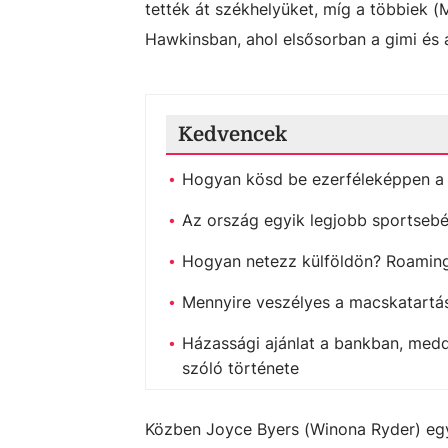
tették át székhelyüket, míg a többiek (
Hawkinsban, ahol elsősorban a gimi és 
Kedvencek
Hogyan kösd be ezerféleképpen a 
Az ország egyik legjobb sportsebé
Hogyan netezz külföldön? Roaming,
Mennyire veszélyes a macskatartás
Házassági ajánlat a bankban, medd
szóló története
Közben Joyce Byers (Winona Ryder) egy