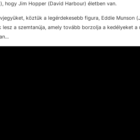
a), hogy Jim Hopper (David Harbour) életben van.
névjegyüket, köztük a legérdekesebb figura, Eddie Munson 
 lesz a szemtanúja, amely tovább borzolja a kedélyeket a
n...