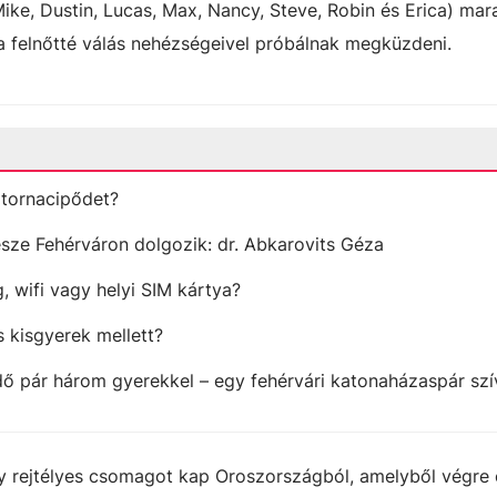
Mike, Dustin, Lucas, Max, Nancy, Steve, Robin és Erica) mar
a felnőtté válás nehézségeivel próbálnak megküzdeni.
tornacipődet?
sze Fehérváron dolgozik: dr. Abkarovits Géza
 wifi vagy helyi SIM kártya?
 kisgyerek mellett?
ő pár három gyerekkel – egy fehérvári katonaházaspár sz
 rejtélyes csomagot kap Oroszországból, amelyből végre 