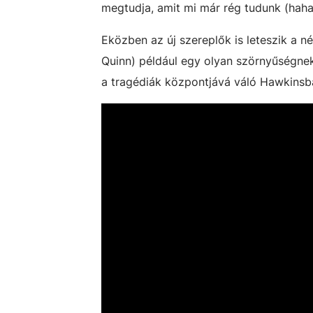
megtudja, amit mi már rég tudunk (hah
Eközben az új szereplők is leteszik a 
Quinn) például egy olyan szörnyűségnek
a tragédiák központjává váló Hawkinsba