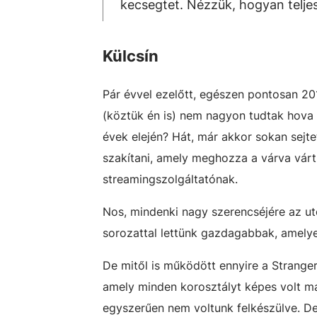
kecsegtet. Nézzük, hogyan teljes
Külcsín
Pár évvel ezelőtt, egészen pontosan 20
(köztük én is) nem nagyon tudtak hova te
évek elején? Hát, már akkor sokan sejt
szakítani, amely meghozza a várva várt 
streamingszolgáltatónak.
Nos, mindenki nagy szerencséjére az utó
sorozattal lettünk gazdagabbak, amelye
De mitől is működött ennyire a Strange
amely minden korosztályt képes volt ma
egyszerűen nem voltunk felkészülve. De