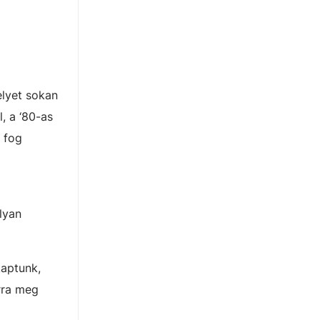
elyet sokan
, a ‘80-as
 fog
lyan
kaptunk,
rra meg