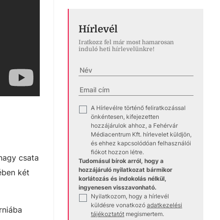
Hírlevél
Iratkozz fel már most hamarosan
induló heti hírlevelünkre!
A Hírlevélre történő feliratkozással
✓
önkéntesen, kifejezetten
hozzájárulok ahhoz, a Fehérvár
Médiacentrum Kft. hírlevelet küldjön,
és ehhez kapcsolódóan felhasználói
fiókot hozzon létre.
 nagy csata
Tudomásul bírok arról, hogy a
hozzájáruló nyilatkozat bármikor
ében két
korlátozás és indokolás nélkül,
ingyenesen visszavonható.
Nyilatkozom, hogy a hírlevél
✓
küldésre vonatkozó
adatkezelési
rniába
tájékoztatót
megismertem.