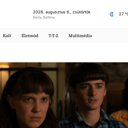
2026. augusztus 6., csütörtök
27
 °
Berta, Bettina
Kult
Életmód
T-T-Z
Multimédia