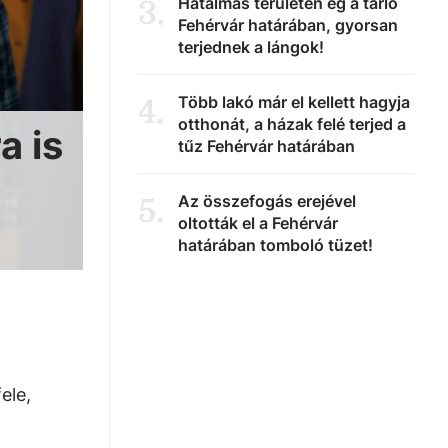
Hatalmas területen ég a tarló
3
.
Fehérvár határában, gyorsan
terjednek a lángok!
Több lakó már el kellett hagyja
4
.
otthonát, a házak felé terjed a
a is
tűz Fehérvár határában
Az összefogás erejével
5
.
oltották el a Fehérvár
határában tomboló tüzet!
ele,