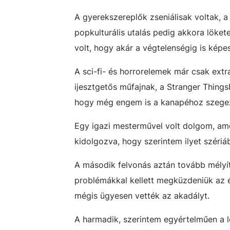
A gyerekszereplők zseniálisak voltak, a
popkulturális utalás pedig akkora löke
volt, hogy akár a végtelenségig is kép
A sci-fi- és horrorelemek már csak ext
ijesztgetős műfajnak, a Stranger Things
hogy még engem is a kanapéhoz szegez
Egy igazi mesterművel volt dolgom, am
kidolgozva, hogy szerintem ilyet széri
A második felvonás aztán tovább mélyíte
problémákkal kellett megküzdeniük az é
mégis ügyesen vették az akadályt.
A harmadik, szerintem egyértelműen a l