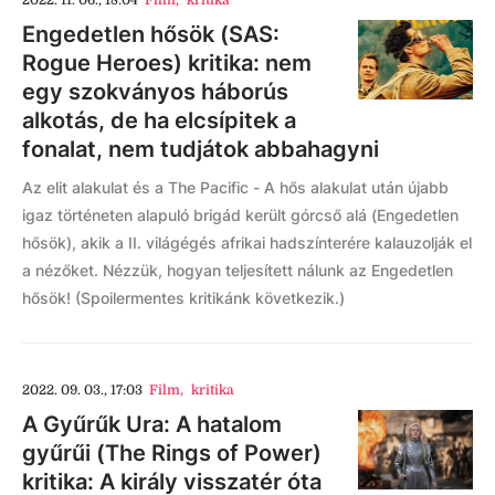
2022. 11. 06., 18:04
Film
,
kritika
Engedetlen hősök (SAS:
Rogue Heroes) kritika: nem
egy szokványos háborús
alkotás, de ha elcsípitek a
fonalat, nem tudjátok abbahagyni
Az elit alakulat és a The Pacific - A hős alakulat után újabb
igaz történeten alapuló brigád került górcső alá (Engedetlen
hősök), akik a II. világégés afrikai hadszínterére kalauzolják el
a nézőket. Nézzük, hogyan teljesített nálunk az Engedetlen
hősök! (Spoilermentes kritikánk következik.)
2022. 09. 03., 17:03
Film
,
kritika
A Gyűrűk Ura: A hatalom
gyűrűi (The Rings of Power)
kritika: A király visszatér óta