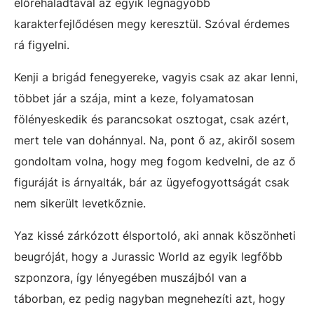
előrehaladtával az egyik legnagyobb
karakterfejlődésen megy keresztül. Szóval érdemes
rá figyelni.
Kenji a brigád fenegyereke, vagyis csak az akar lenni,
többet jár a szája, mint a keze, folyamatosan
fölényeskedik és parancsokat osztogat, csak azért,
mert tele van dohánnyal. Na, pont ő az, akiről sosem
gondoltam volna, hogy meg fogom kedvelni, de az ő
figuráját is árnyalták, bár az ügyefogyottságát csak
nem sikerült levetkőznie.
Yaz kissé zárkózott élsportoló, aki annak köszönheti
beugróját, hogy a Jurassic World az egyik legfőbb
szponzora, így lényegében muszájból van a
táborban, ez pedig nagyban megnehezíti azt, hogy