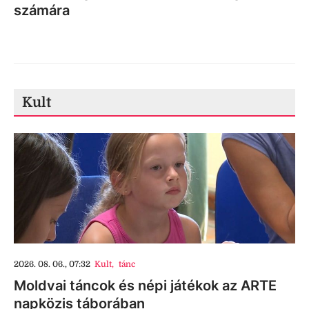
számára
Kult
2026. 08. 06., 07:32
Kult
,
tánc
Moldvai táncok és népi játékok az ARTE
napközis táborában