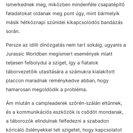
ismerkednek meg, miközben mindenféle csapatépítő
feladatokat oldanak meg pont úgy, mint bármelyik
másik hétköznapi szünidei kikapcsolódós bandázás
során.
Persze az idilli dinózgatás nem tart sokáig, ugyanis a
Jurassic Worldben megismert események miatt
teljesen felbolydul a sziget, így a fiatalok
táborvezetőik utasítására a számukra kialakított
placcon maradnak reménykedve abban, hogy
hamarosan megoldódik a probléma.
Ám miután a campleaderek szőrén-szálán eltűnnek,
és a kommunikációs eszközök is csődöt mondanak,
a táborozók elindulnak felfedezni a szabadon
kóricáló őslényekkel teli szigetet, hogy kapcsolatot