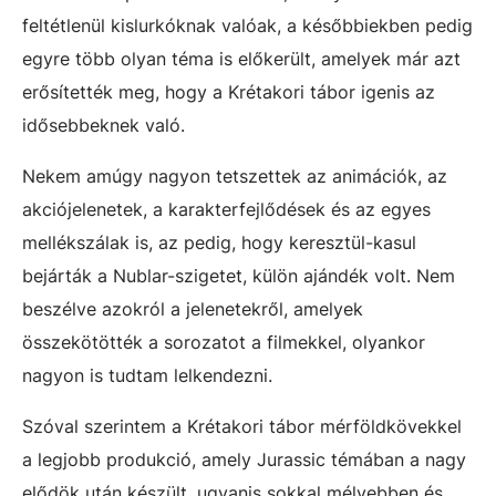
feltétlenül kislurkóknak valóak, a későbbiekben pedig
egyre több olyan téma is előkerült, amelyek már azt
erősítették meg, hogy a Krétakori tábor igenis az
idősebbeknek való.
Nekem amúgy nagyon tetszettek az animációk, az
akciójelenetek, a karakterfejlődések és az egyes
mellékszálak is, az pedig, hogy keresztül-kasul
bejárták a Nublar-szigetet, külön ajándék volt. Nem
beszélve azokról a jelenetekről, amelyek
összekötötték a sorozatot a filmekkel, olyankor
nagyon is tudtam lelkendezni.
Szóval szerintem a Krétakori tábor mérföldkövekkel
a legjobb produkció, amely Jurassic témában a nagy
elődök után készült, ugyanis sokkal mélyebben és