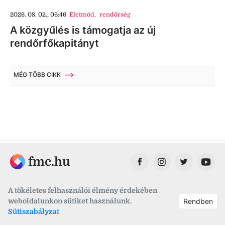
2026. 08. 02., 06:46
Életmód
,
rendőrség
A közgyűlés is támogatja az új
rendőrfőkapitányt
MÉG TÖBB CIKK
fmc.hu
A tökéletes felhasználói élmény érdekében
weboldalunkon sütiket használunk.
Rendben
Fehérvár Médiacentrum
Sütiszabályzat