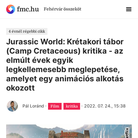
fmc.hu
Fehérvár összeköt
4 évnél régebbi cikk
Jurassic World: Krétakori tábor
(Camp Cretaceous) kritika - az
elmúlt évek egyik
legkellemesebb meglepetése,
amelyet egy animációs alkotás
okozott
Pál Loránd
·
·
2022. 07. 24., 15:38
Film
kritika