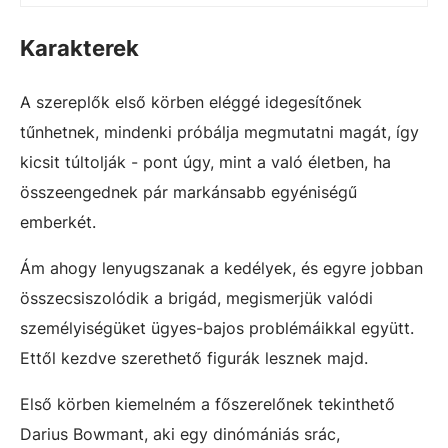
Karakterek
A szereplők első körben eléggé idegesítőnek
tűnhetnek, mindenki próbálja megmutatni magát, így
kicsit túltolják - pont úgy, mint a való életben, ha
összeengednek pár markánsabb egyéniségű
emberkét.
Ám ahogy lenyugszanak a kedélyek, és egyre jobban
összecsiszolódik a brigád, megismerjük valódi
személyiségüket ügyes-bajos problémáikkal együtt.
Ettől kezdve szerethető figurák lesznek majd.
Első körben kiemelném a főszerelőnek tekinthető
Darius Bowmant, aki egy dinómániás srác,