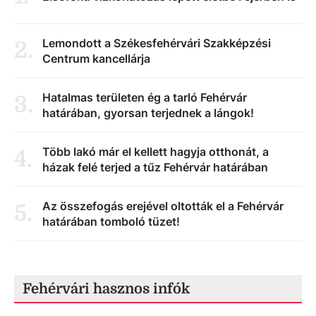
Lemondott a Székesfehérvári Szakképzési
2
.
Centrum kancellárja
Hatalmas területen ég a tarló Fehérvár
3
.
határában, gyorsan terjednek a lángok!
Több lakó már el kellett hagyja otthonát, a
4
.
házak felé terjed a tűz Fehérvár határában
Az összefogás erejével oltották el a Fehérvár
5
.
határában tomboló tüzet!
Fehérvári hasznos infók