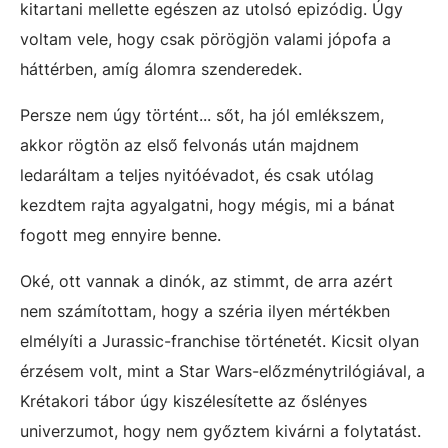
kitartani mellette egészen az utolsó epizódig. Úgy
voltam vele, hogy csak pörögjön valami jópofa a
háttérben, amíg álomra szenderedek.
Persze nem úgy történt... sőt, ha jól emlékszem,
akkor rögtön az első felvonás után majdnem
ledaráltam a teljes nyitóévadot, és csak utólag
kezdtem rajta agyalgatni, hogy mégis, mi a bánat
fogott meg ennyire benne.
Oké, ott vannak a dinók, az stimmt, de arra azért
nem számítottam, hogy a széria ilyen mértékben
elmélyíti a Jurassic-franchise történetét. Kicsit olyan
érzésem volt, mint a Star Wars-előzménytrilógiával, a
Krétakori tábor úgy kiszélesítette az őslényes
univerzumot, hogy nem győztem kivárni a folytatást.