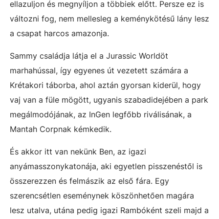
ellazuljon és megnyíljon a többiek előtt. Persze ez is
változni fog, nem mellesleg a keménykötésű lány lesz
a csapat harcos amazonja.
Sammy családja látja el a Jurassic Worldöt
marhahússal, így egyenes út vezetett számára a
Krétakori táborba, ahol aztán gyorsan kiderül, hogy
vaj van a füle mögött, ugyanis szabadidejében a park
megálmodójának, az InGen legfőbb riválisának, a
Mantah Corpnak kémkedik.
És akkor itt van nekünk Ben, az igazi
anyámasszonykatonája, aki egyetlen pisszenéstől is
összerezzen és felmászik az első fára. Egy
szerencsétlen eseménynek köszönhetően magára
lesz utalva, utána pedig igazi Rambóként szeli majd a