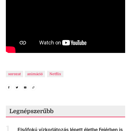
sorozat
animáció
Netflix
Legnépszerűbb
1
.
Elsőfokú vízkorlátozás lépett életbe Fejérben is