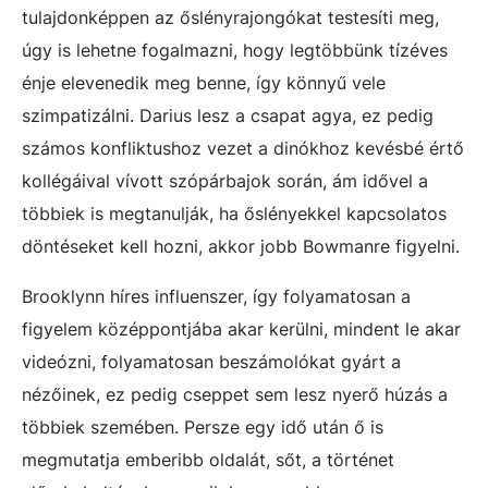
tulajdonképpen az őslényrajongókat testesíti meg,
úgy is lehetne fogalmazni, hogy legtöbbünk tízéves
énje elevenedik meg benne, így könnyű vele
szimpatizálni. Darius lesz a csapat agya, ez pedig
számos konfliktushoz vezet a dinókhoz kevésbé értő
kollégáival vívott szópárbajok során, ám idővel a
többiek is megtanulják, ha őslényekkel kapcsolatos
döntéseket kell hozni, akkor jobb Bowmanre figyelni.
Brooklynn híres influenszer, így folyamatosan a
figyelem középpontjába akar kerülni, mindent le akar
videózni, folyamatosan beszámolókat gyárt a
nézőinek, ez pedig cseppet sem lesz nyerő húzás a
többiek szemében. Persze egy idő után ő is
megmutatja emberibb oldalát, sőt, a történet