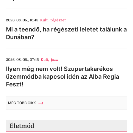
2026. 08. 05., 16:43
Kult
,
régészet
Mi a teendő, ha régészeti leletet találunk a
Dunában?
2026. 08. 05., 07:45
Kult
,
jazz
Ilyen még nem volt! Szupertakarékos
üzemmódba kapcsol idén az Alba Regia
Feszt!
MÉG TÖBB CIKK
Életmód