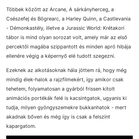
Többek között az Arcane, A sárkányherceg, a
Csészefej és Bögrearc, a Harley Quinn, a Castlevania
- Démonkastély, illetve a Jurassic World: Krétakori
tábor is mind olyan sorozat volt, amely már az első
percektől magába szippantott és minden apró hibája
ellenére végig a képernyő elé tudott szegezni.
Ezeknek az alkotásoknak hála jöttem rá, hogy még
mindig élek-halok a rajzfilmekért, így amikor csak
tehetem, folyamatosan a gyárból frissen kitolt
animációs portékák felé is kacsintgatok, ugyanis ki
tudja, milyen gyöngyszemekre bukkanhatok - mert
akadnak bőven és még így is csak a felszínt
kapargatom.