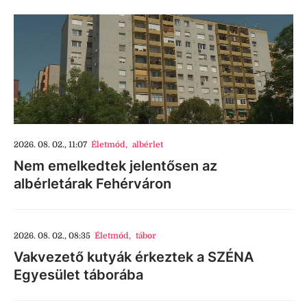
2026. 08. 02., 11:07
Életmód
,
albérlet
Nem emelkedtek jelentősen az
albérletárak Fehérváron
2026. 08. 02., 08:35
Életmód
,
tábor
Vakvezető kutyák érkeztek a SZÉNA
Egyesület táborába