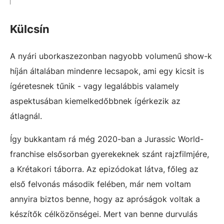
Külcsín
A nyári uborkaszezonban nagyobb volumenű show-k
híján általában mindenre lecsapok, ami egy kicsit is
ígéretesnek tűnik - vagy legalábbis valamely
aspektusában kiemelkedőbbnek ígérkezik az
átlagnál.
Így bukkantam rá még 2020-ban a Jurassic World-
franchise elsősorban gyerekeknek szánt rajzfilmjére,
a Krétakori táborra. Az epizódokat látva, főleg az
első felvonás második felében, már nem voltam
annyira biztos benne, hogy az apróságok voltak a
készítők célközönségei. Mert van benne durvulás