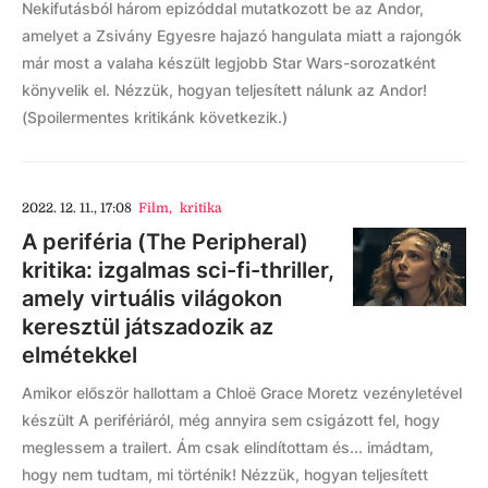
Nekifutásból három epizóddal mutatkozott be az Andor,
amelyet a Zsivány Egyesre hajazó hangulata miatt a rajongók
már most a valaha készült legjobb Star Wars-sorozatként
könyvelik el. Nézzük, hogyan teljesített nálunk az Andor!
(Spoilermentes kritikánk következik.)
2022. 12. 11., 17:08
Film
,
kritika
A periféria (The Peripheral)
kritika: izgalmas sci-fi-thriller,
amely virtuális világokon
keresztül játszadozik az
elmétekkel
Amikor először hallottam a Chloë Grace Moretz vezényletével
készült A perifériáról, még annyira sem csigázott fel, hogy
meglessem a trailert. Ám csak elindítottam és... imádtam,
hogy nem tudtam, mi történik! Nézzük, hogyan teljesített