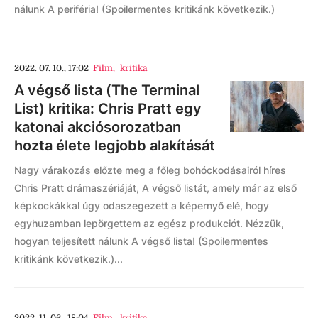
nálunk A periféria! (Spoilermentes kritikánk következik.)
2022. 07. 10., 17:02
Film
,
kritika
A végső lista (The Terminal
List) kritika: Chris Pratt egy
katonai akciósorozatban
hozta élete legjobb alakítását
Nagy várakozás előzte meg a főleg bohóckodásairól híres
Chris Pratt drámaszériáját, A végső listát, amely már az első
képkockákkal úgy odaszegezett a képernyő elé, hogy
egyhuzamban lepörgettem az egész produkciót. Nézzük,
hogyan teljesített nálunk A végső lista! (Spoilermentes
kritikánk következik.)...