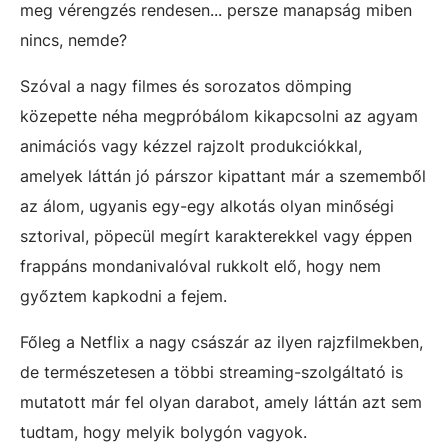
meg vérengzés rendesen... persze manapság miben
nincs, nemde?
Szóval a nagy filmes és sorozatos dömping
közepette néha megpróbálom kikapcsolni az agyam
animációs vagy kézzel rajzolt produkciókkal,
amelyek láttán jó párszor kipattant már a szememből
az álom, ugyanis egy-egy alkotás olyan minőségi
sztorival, pöpecül megírt karakterekkel vagy éppen
frappáns mondanivalóval rukkolt elő, hogy nem
győztem kapkodni a fejem.
Főleg a Netflix a nagy császár az ilyen rajzfilmekben,
de természetesen a többi streaming-szolgáltató is
mutatott már fel olyan darabot, amely láttán azt sem
tudtam, hogy melyik bolygón vagyok.