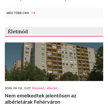
MÉG TÖBB CIKK
Életmód
2026. 08. 02., 11:07
Életmód
,
albérlet
Nem emelkedtek jelentősen az
albérletárak Fehérváron