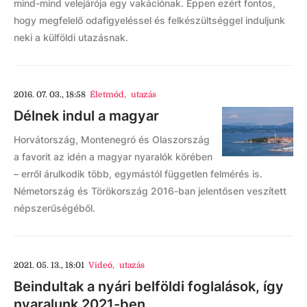
mind-mind velejárója egy vakációnak. Éppen ezért fontos,
hogy megfelelő odafigyeléssel és felkészültséggel induljunk
neki a külföldi utazásnak.
2016. 07. 03., 18:58
Életmód
,
utazás
Délnek indul a magyar
Horvátország, Montenegró és Olaszország
a favorit az idén a magyar nyaralók körében
– erről árulkodik több, egymástól független felmérés is.
Németország és Törökország 2016-ban jelentősen veszített
népszerűségéből.
2021. 05. 13., 18:01
Videó
,
utazás
Beindultak a nyári belföldi foglalások, így
nyaralunk 2021-ben