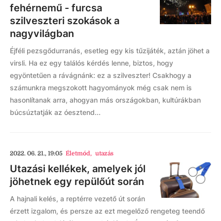
fehérnemű - furcsa
szilveszteri szokások a
nagyvilágban
Éjféli pezsgődurranás, esetleg egy kis tűzijáték, aztán jöhet a
virsli. Ha ez egy találós kérdés lenne, biztos, hogy
egyöntetűen a rávágnánk: ez a szilveszter! Csakhogy a
számunkra megszokott hagyományok még csak nem is
hasonlítanak arra, ahogyan más országokban, kultúrákban
búcsúztatják az óesztend...
2022. 06. 21., 19:05
Életmód
,
utazás
Utazási kellékek, amelyek jól
jöhetnek egy repülőút során
A hajnali kelés, a reptérre vezető út során
érzett izgalom, és persze az ezt megelőző rengeteg teendő