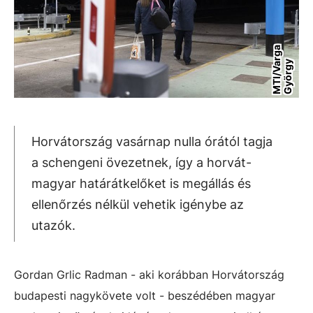
M
T
I
/
V
a
r
g
a
G
y
ö
r
g
y
Horvátország vasárnap nulla órától tagja
a schengeni övezetnek, így a horvát-
magyar határátkelőket is megállás és
ellenőrzés nélkül vehetik igénybe az
utazók.
Gordan Grlic Radman - aki korábban Horvátország
budapesti nagykövete volt - beszédében magyar