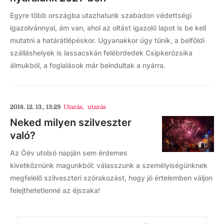
Egyre több országba utazhatunk szabadon védettségi
igazolvánnyal, ám van, ahol az oltást igazoló lapot is be kell
mutatni a határátlépéskor. Ugyanakkor úgy tűnik, a belföldi
szálláshelyek is lassacskán felébrdedek Csipkerózsika
álmukból, a foglalások már beindultak a nyárra.
2018. 12. 13., 13:29
Utazás
,
utazás
Neked milyen szilveszter
való?
Az Óév utolsó napján sem érdemes
kivetkőznünk magunkból: válasszunk a személyiségünknek
megfelelő szilveszteri szórakozást, hogy jó értelemben váljon
felejthetetlenné az éjszaka!