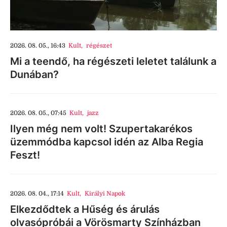
2026. 08. 05., 16:43
Kult
,
régészet
Mi a teendő, ha régészeti leletet találunk a
Dunában?
2026. 08. 05., 07:45
Kult
,
jazz
Ilyen még nem volt! Szupertakarékos
üzemmódba kapcsol idén az Alba Regia
Feszt!
2026. 08. 04., 17:14
Kult
,
Királyi Napok
Elkezdődtek a Hűség és árulás
olvasópróbái a Vörösmarty Színházban