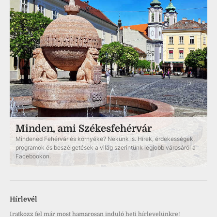
Minden, ami Székesfehérvár
Mindened Fehérvár és környéke? Nekünk is. Hírek, érdekességek,
programok és beszélgetések a világ szerintünk legjobb városáról a
Facebookon.
Hírlevél
Iratkozz fel már most hamarosan induló heti hírlevelünkre!