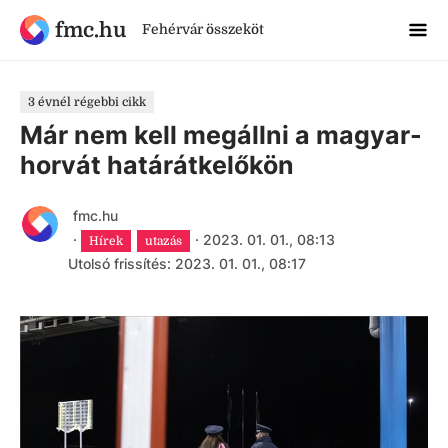
fmc.hu
Fehérvár összeköt
3 évnél régebbi cikk
Már nem kell megállni a magyar-
horvát határátkelőkön
fmc.hu
·
·
2023. 01. 01., 08:13
Hírek
utazás
Utolsó frissítés: 2023. 01. 01., 08:17