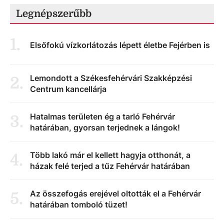
Legnépszerűbb
1
.
Elsőfokú vízkorlátozás lépett életbe Fejérben is
Lemondott a Székesfehérvári Szakképzési
2
.
Centrum kancellárja
Hatalmas területen ég a tarló Fehérvár
3
.
határában, gyorsan terjednek a lángok!
Több lakó már el kellett hagyja otthonát, a
4
.
házak felé terjed a tűz Fehérvár határában
Az összefogás erejével oltották el a Fehérvár
5
.
határában tomboló tüzet!