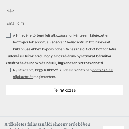
✓
A Hírlevélre történő feliratkozással önkéntesen, kifejezetten
hozzájárulok ahhoz, a Fehérvár Médiacentrum Kft. hírlevelet
küldjön, és ehhez kapcsolódóan felhasználói fiókot hozzon létre.
Tudomásul bírok arról, hogy a hozzájáruló nyilatkozat bármikor
korlátozás és indokolás nélkül, ingyenesen visszavonható.
✓
Nyilatkozom, hogy a hírlevél küldésre vonatkozó
adatkezelési
tájékoztatót
megismertem.
Feliratkozás
A tökéletes felhasználói élmény érdekében