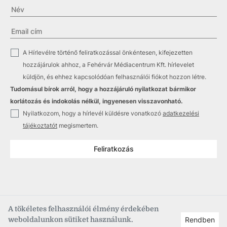
✓
A Hírlevélre történő feliratkozással önkéntesen, kifejezetten
hozzájárulok ahhoz, a Fehérvár Médiacentrum Kft. hírlevelet
küldjön, és ehhez kapcsolódóan felhasználói fiókot hozzon létre.
Tudomásul bírok arról, hogy a hozzájáruló nyilatkozat bármikor
korlátozás és indokolás nélkül, ingyenesen visszavonható.
✓
Nyilatkozom, hogy a hírlevél küldésre vonatkozó
adatkezelési
tájékoztatót
megismertem.
Feliratkozás
A tökéletes felhasználói élmény érdekében
weboldalunkon sütiket használunk.
Rendben
Copyright © 2021
–2026
Fehérvár Médiacentrum, fmc.hu