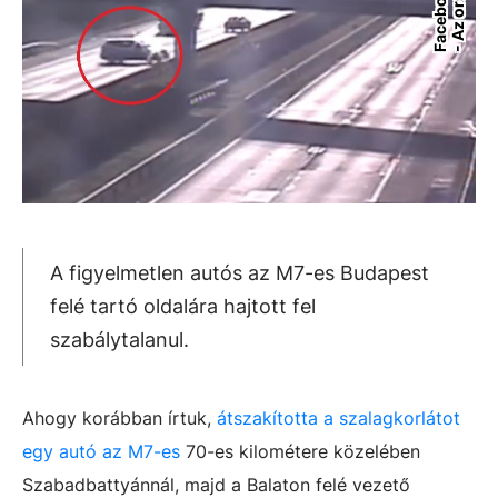
A figyelmetlen autós az M7-es Budapest
felé tartó oldalára hajtott fel
szabálytalanul.
Ahogy korábban írtuk,
á
tszakította a szalagkorlátot
egy autó az M7-es
70-es kilométere közelében
Szabadbattyánnál, majd a Balaton felé vezető