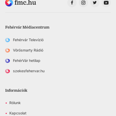
fmc.hu
Fehérvár Médiacentrum
Fehérvár Televízió
Vörösmarty Rádió
FehérVár hetilap
szekesfehervar.hu
Információk
•
Rólunk
•
Kapcsolat