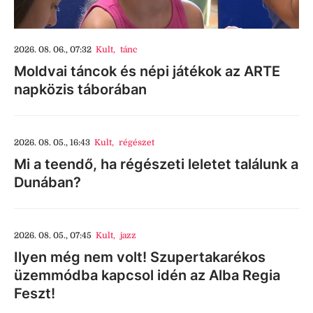
2026. 08. 06., 07:32
Kult
,
tánc
Moldvai táncok és népi játékok az ARTE
napközis táborában
2026. 08. 05., 16:43
Kult
,
régészet
Mi a teendő, ha régészeti leletet találunk a
Dunában?
2026. 08. 05., 07:45
Kult
,
jazz
Ilyen még nem volt! Szupertakarékos
üzemmódba kapcsol idén az Alba Regia
Feszt!