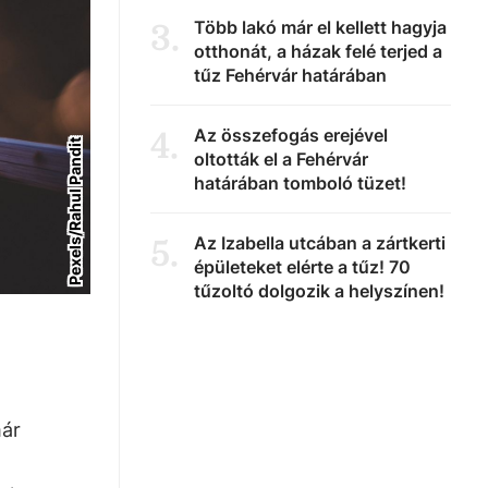
Több lakó már el kellett hagyja
3
.
otthonát, a házak felé terjed a
tűz Fehérvár határában
Az összefogás erejével
4
.
Pexels/Rahul Pandit
oltották el a Fehérvár
határában tomboló tüzet!
Az Izabella utcában a zártkerti
5
.
épületeket elérte a tűz! 70
tűzoltó dolgozik a helyszínen!
már