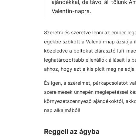
ajándékkal, de távol áll tőlünk 
Valentin-napra.
Szeretni és szeretve lenni az ember leg
egekbe szökött a Valentin-nap ázsiója 
közeledve a boltokat elárasztó lufi-ma
leghatározottabb ellenállók állásait is 
ahhoz, hogy azt a kis picit meg ne adja
És igen, a szerelmet, párkapcsolatot va
szerelmesek ünnepén meglepetéssel kés
környezetszennyező ajándékoktól, akkor
nap alkalmából!
Reggeli az ágyba