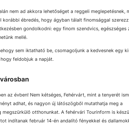
 talán nem ad akkora lehetőséget a reggeli meglepetésnek, 
l korábbi ébredés, hogy ágyban tálalt finomsággal szerez
tkezésben gondolkodni: egy finom szendvics, egészséges 
etünk mellé.
sehogy sem iktatható be, csomagoljunk a kedvesnek egy ki
hogy feldobjuk a napját.
 városban
 az évben! Nem kétséges, Fehérvárt, mint a tenyerét ismer
ményt adhat, és nagyon új látószögből mutathatja meg a
megszürkülő otthonunkat. A fehérvári Tourinform is készül
atot indítanak február 14-én andalító fényekkel és dallamok