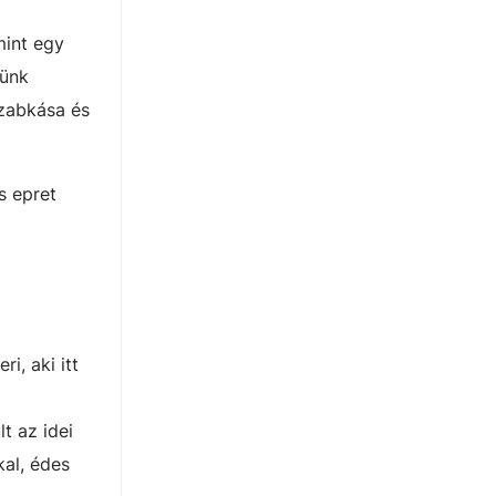
mint egy
zünk
zabkása és
s epret
i, aki itt
t az idei
kal, édes