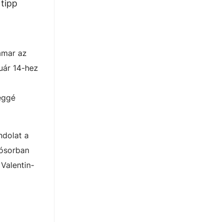
 tipp
amar az
uár 14-hez
léggé
ndolat a
sósorban
Valentin-