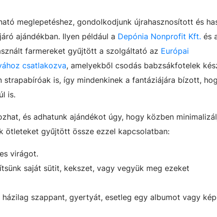
ató meglepetéshez, gondolkodjunk újrahasznosított és ha
járó ajándékban. Ilyen például a
Depónia Nonprofit Kft.
és a
znált farmereket gyűjtött a szolgáltató az
Európai
yához csatlakozva
, amelyekből csodás babzsákfotelek kés
trapabíróak is, így mindenkinek a fantáziájára bízott, ho
l is.
zhat, és adhatunk ajándékot úgy, hogy közben minimalizál
 ötleteket gyűjtött össze ezzel kapcsolatban:
es virágot.
tsünk saját sütit, kekszet, vagy vegyük meg ezeket
 házilag szappant, gyertyát, esetleg egy albumot vagy kép