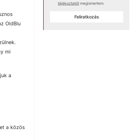
tájékoztatót
megismertem.
sznos
Feliratkozás
z OldBlu
zülnek.
gy mi
juk a
et a közös