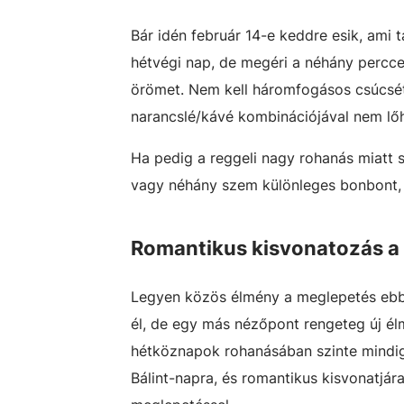
Bár idén február 14-e keddre esik, ami
hétvégi nap, de megéri a néhány percce
örömet. Nem kell háromfogásos csúcsé
narancslé/kávé kombinációjával nem lőh
Ha pedig a reggeli nagy rohanás miatt 
vagy néhány szem különleges bonbont, 
Romantikus kisvonatozás a
Legyen közös élmény a meglepetés ebben
él, de egy más nézőpont rengeteg új él
hétköznapok rohanásában szinte mindig 
Bálint-napra, és romantikus kisvonatjár