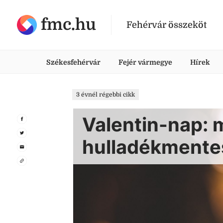
fmc.hu
Fehérvár összeköt
Székesfehérvár
Fejér vármegye
Hírek
3 évnél régebbi cikk
Valentin-nap: 
hulladékmente