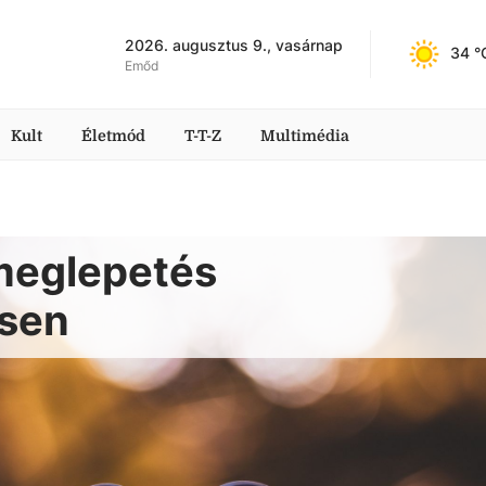
2026. augusztus 9., vasárnap
34
 °
Emőd
Kult
Életmód
T-T-Z
Multimédia
meglepetés
sen