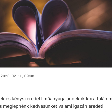
2023. 02. 11., 09:08
grék és kényszeredett műanyagajándékok kora talán 
is meglepnénk kedvesünket valami igazán eredeti