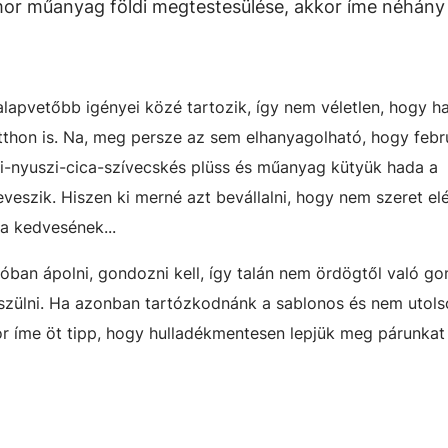
Ámor műanyag földi megtestesülése, akkor íme néhány
alapvetőbb igényei közé tartozik, így nem véletlen, hogy h
itthon is. Na, meg persze az sem elhanyagolható, hogy febr
ci-nyuszi-cica-szívecskés plüss és műanyag kütyük hada a
beveszik. Hiszen ki merné azt bevállalni, hogy nem szeret e
 a kedvesének...
lóban ápolni, gondozni kell, így talán nem ördögtől való go
zülni. Ha azonban tartózkodnánk a sablonos és nem utol
 íme öt tipp, hogy hulladékmentesen lepjük meg párunkat 