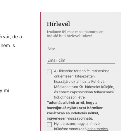
Hírlevél
Iratkozz fel már most hamarosan
rvár, de a
induló heti hírlevelünkre!
 nem is
A Hírlevélre történő feliratkozással
✓
önkéntesen, kifejezetten
hozzájárulok ahhoz, a Fehérvár
Médiacentrum Kft. hírlevelet küldjön,
y mi
és ehhez kapcsolódóan felhasználói
fiókot hozzon létre.
Tudomásul bírok arról, hogy a
hozzájáruló nyilatkozat bármikor
korlátozás és indokolás nélkül,
ingyenesen visszavonható.
Nyilatkozom, hogy a hírlevél
✓
küldésre vonatkozó
adatkezelési