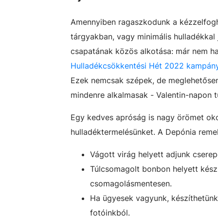
Amennyiben ragaszkodunk a kézzelfogh
tárgyakban, vagy minimális hulladékkal 
csapatának közös alkotása: már nem has
Hulladékcsökkentési Hét 2022 kampán
Ezek nemcsak szépek, de meglehetősen s
mindenre alkalmasak - Valentin-napon tú
Egy kedves apróság is nagy örömet oko
hulladéktermelésünket. A Depónia remek
Vágott virág helyett adjunk cserep
Túlcsomagolt bonbon helyett készí
csomagolásmentesen.
Ha ügyesek vagyunk, készíthetünk
fotóinkból.