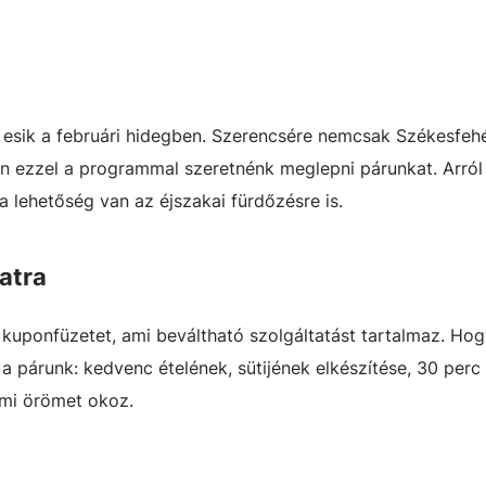
 esik a februári hidegben. Szerencsére nemcsak Székesfehé
en ezzel a programmal szeretnénk meglepni párunkat. Arról
 lehetőség van az éjszakai fürdőzésre is.
atra
 kuponfüzetet, ami beváltható szolgáltatást tartalmaz. Hog
 a párunk: kedvenc ételének, sütijének elkészítése, 30 perc
 ami örömet okoz.