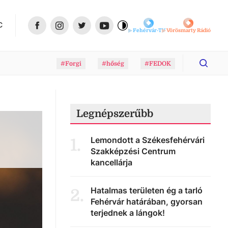
C
Fehérvár-TV
Vörösmarty Rádió
#Forgi
#hőség
#FEDOK
Legnépszerűbb
Lemondott a Székesfehérvári
1
.
Szakképzési Centrum
kancellárja
Hatalmas területen ég a tarló
2
.
Fehérvár határában, gyorsan
terjednek a lángok!