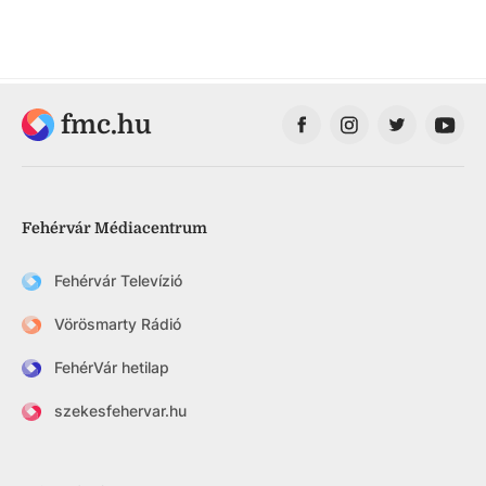
fmc.hu
Fehérvár Médiacentrum
Fehérvár Televízió
Vörösmarty Rádió
FehérVár hetilap
szekesfehervar.hu