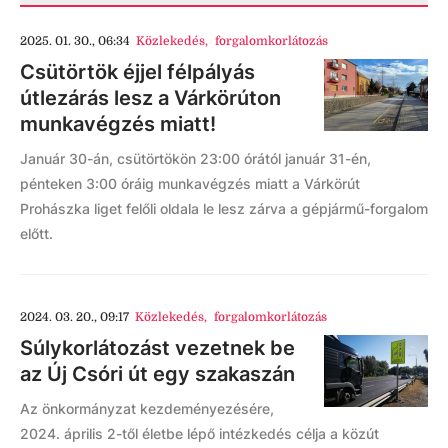
2025. 01. 30., 06:34
Közlekedés
,
forgalomkorlátozás
Csütörtök éjjel félpályás
útlezárás lesz a Várkörúton
munkavégzés miatt!
Január 30-án, csütörtökön 23:00 órától január 31-én,
pénteken 3:00 óráig munkavégzés miatt a Várkörút
Prohászka liget felőli oldala le lesz zárva a gépjármű-forgalom
előtt.
2024. 03. 20., 09:17
Közlekedés
,
forgalomkorlátozás
Súlykorlátozást vezetnek be
az Új Csóri út egy szakaszán
Az önkormányzat kezdeményezésére,
2024. április 2-től életbe lépő intézkedés célja a közút