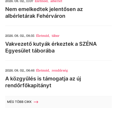
2026. 08. 02., 11:07
Életmód
,
albérlet
Nem emelkedtek jelentősen az
albérletárak Fehérváron
2026. 08. 02., 08:35
Életmód
,
tábor
Vakvezető kutyák érkeztek a SZÉNA
Egyesület táborába
2026. 08. 02., 06:46
Életmód
,
rendőrség
A közgyűlés is támogatja az új
rendőrfőkapitányt
MÉG TÖBB CIKK