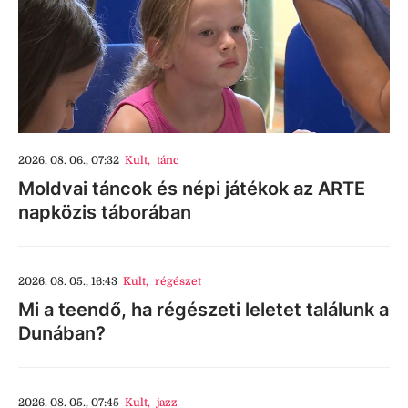
2026. 08. 06., 07:32
Kult
,
tánc
Moldvai táncok és népi játékok az ARTE
napközis táborában
2026. 08. 05., 16:43
Kult
,
régészet
Mi a teendő, ha régészeti leletet találunk a
Dunában?
2026. 08. 05., 07:45
Kult
,
jazz