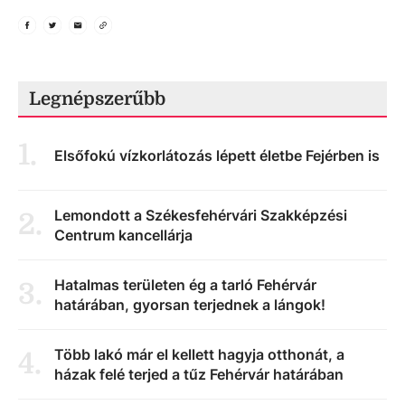
Legnépszerűbb
1
.
Elsőfokú vízkorlátozás lépett életbe Fejérben is
Lemondott a Székesfehérvári Szakképzési
2
.
Centrum kancellárja
Hatalmas területen ég a tarló Fehérvár
3
.
határában, gyorsan terjednek a lángok!
Több lakó már el kellett hagyja otthonát, a
4
.
házak felé terjed a tűz Fehérvár határában