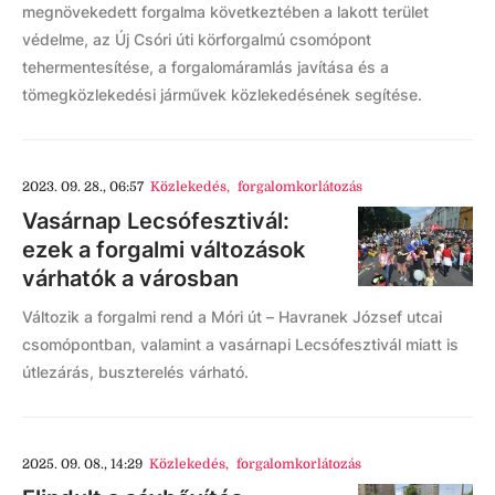
megnövekedett forgalma következtében a lakott terület
védelme, az Új Csóri úti körforgalmú csomópont
tehermentesítése, a forgalomáramlás javítása és a
tömegközlekedési járművek közlekedésének segítése.
2023. 09. 28., 06:57
Közlekedés
,
forgalomkorlátozás
Vasárnap Lecsófesztivál:
ezek a forgalmi változások
várhatók a városban
Változik a forgalmi rend a Móri út – Havranek József utcai
csomópontban, valamint a vasárnapi Lecsófesztivál miatt is
útlezárás, buszterelés várható.
2025. 09. 08., 14:29
Közlekedés
,
forgalomkorlátozás