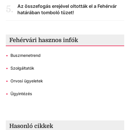
Az összefogás erejével oltották el a Fehérvár
5
.
határában tomboló tüzet!
Fehérvári hasznos infók
•
Buszmenetrend
•
Szolgáltatók
•
Orvosi ügyeletek
•
Ügyintézés
Hasonló cikkek