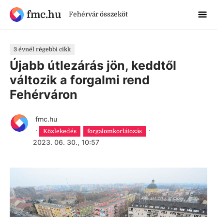
fmc.hu
Fehérvár összeköt
3 évnél régebbi cikk
Újabb útlezárás jön, keddtől
változik a forgalmi rend
Fehérváron
fmc.hu
·
·
Közlekedés
forgalomkorlátozás
2023. 06. 30., 10:57