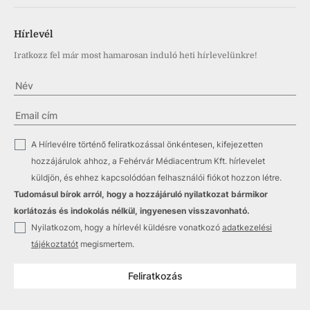
Hírlevél
Iratkozz fel már most hamarosan induló heti hírlevelünkre!
✓
A Hírlevélre történő feliratkozással önkéntesen, kifejezetten
hozzájárulok ahhoz, a Fehérvár Médiacentrum Kft. hírlevelet
küldjön, és ehhez kapcsolódóan felhasználói fiókot hozzon létre.
Tudomásul bírok arról, hogy a hozzájáruló nyilatkozat bármikor
korlátozás és indokolás nélkül, ingyenesen visszavonható.
✓
Nyilatkozom, hogy a hírlevél küldésre vonatkozó
adatkezelési
tájékoztatót
megismertem.
Feliratkozás