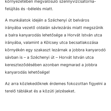
környezetében megvalósuló szennyvízcsatorna-
felújítás és -bélelés miatt.
A munkálatok idején a Széchenyi út belváros
irányába vezető oldalán sávlezárás miatt megszűnik
a balra kanyarodás lehetősége a Horvát István utca
irányába, valamint a Kölcsey utca becsatlakozása
környékén egy szakaszt lezárnak a jobbra kanyarodó
sávban is – a Széchenyi út – Horvát István utca
kereszteződésében azonban megmarad a jobbra
kanyarodás lehetősége!
Az arra közlekedőknek érdemes fokozottan figyelni a
terelő táblákat és a közúti jelzéseket.