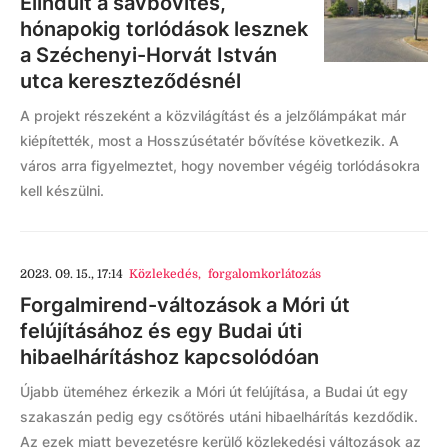
Elindult a sávbővítés,
hónapokig torlódások lesznek
a Széchenyi-Horvát István
utca kereszteződésnél
A projekt részeként a közvilágítást és a jelzőlámpákat már
kiépítették, most a Hosszúsétatér bővítése következik. A
város arra figyelmeztet, hogy november végéig torlódásokra
kell készülni.
2023. 09. 15., 17:14
Közlekedés
,
forgalomkorlátozás
Forgalmirend-változások a Móri út
felújításához és egy Budai úti
hibaelhárításhoz kapcsolódóan
Újabb üteméhez érkezik a Móri út felújítása, a Budai út egy
szakaszán pedig egy csőtörés utáni hibaelhárítás kezdődik.
Az ezek miatt bevezetésre kerülő közlekedési változások az