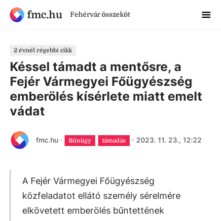
fmc.hu
Fehérvár összeköt
2 évnél régebbi cikk
Késsel támadt a mentősre, a
Fejér Vármegyei Főügyészség
emberölés kísérlete miatt emelt
vádat
fmc.hu
·
·
2023. 11. 23., 12:22
Bűnügy
támadás
A Fejér Vármegyei Főügyészség
közfeladatot ellátó személy sérelmére
elkövetett emberölés bűntettének