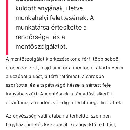
küldött anyjának, illetve
munkahelyi felettesének. A
munkatársa értesítette a
rendőrséget és a
mentőszolgálatot.
A mentőszolgálat kiérkezésekor a férfi több sebből
erősen vérzett, majd amikor a mentős el akarta venni
a kezéből a kést, a férfi rátámadt, a sarokba
szorította, és a tapétavágó késsel a sértett feje
irányába szúrt. A mentősnek a támadást sikerült
elhárítania, a rendőrök pedig a férfit megbilincselték.
Az ügyészség vádiratában a terhelttel szemben
fegyházbüntetés kiszabását, közügyektől eltiltást,