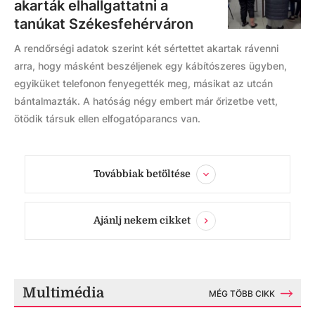
akarták elhallgattatni a
tanúkat Székesfehérváron
A rendőrségi adatok szerint két sértettet akartak rávenni
arra, hogy másként beszéljenek egy kábítószeres ügyben,
egyiküket telefonon fenyegették meg, másikat az utcán
bántalmazták. A hatóság négy embert már őrizetbe vett,
ötödik társuk ellen elfogatóparancs van.
Továbbiak betöltése
Ajánlj nekem cikket
Multimédia
MÉG TÖBB CIKK