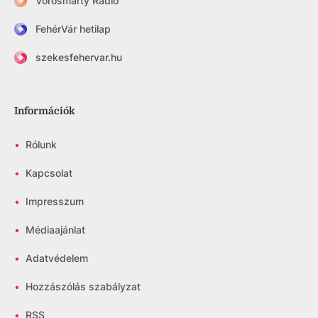
Vörösmarty Rádió
FehérVár hetilap
szekesfehervar.hu
Információk
•
Rólunk
•
Kapcsolat
•
Impresszum
•
Médiaajánlat
•
Adatvédelem
•
Hozzászólás szabályzat
•
RSS