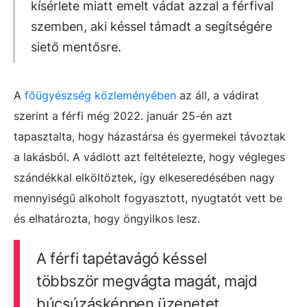
kísérlete miatt emelt vádat azzal a férfival
szemben, aki késsel támadt a segítségére
siető mentősre.
A
főügyészség közleményében
az áll, a vádirat
szerint a férfi még 2022. január 25-én azt
tapasztalta, hogy házastársa és gyermekei távoztak
a lakásból. A vádlott azt feltételezte, hogy végleges
szándékkal elköltöztek, így elkeseredésében nagy
mennyiségű alkoholt fogyasztott, nyugtatót vett be
és elhatározta, hogy öngyilkos lesz.
A férfi tapétavágó késsel
többször megvágta magát, majd
búcsúzásképpen üzenetet