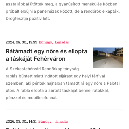
asztallábbal ütöttek meg, a gyanúsított menekülés közben
próbált elbújni a panelházak között, de a rendőrök elkapták.
Drogtesztje pozitív lett.
2024. 08. 30., 13:39
Bűnügy
,
támadás
Rátámadt egy nőre és ellopta
a táskáját Fehérváron
A Székesfehérvári Rendőrkapitányság
rablás bűntett miatt indított eljárást egy helyi férfival
szemben, aki péntek hajnalban támadt rá egy nőre a Palotai
úton. A rabló ellopta a sértett táskáját benne iratokkal,
pénzzel és mobiltelefonnal.
2026. 03. 30., 14:31
Bűnügy
,
támadás