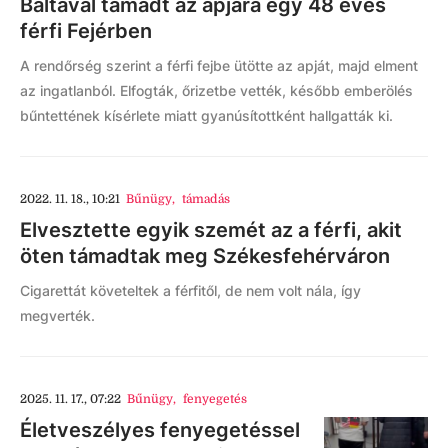
Baltával támadt az apjára egy 48 éves
férfi Fejérben
A rendőrség szerint a férfi fejbe ütötte az apját, majd elment
az ingatlanból. Elfogták, őrizetbe vették, később emberölés
bűntettének kísérlete miatt gyanúsítottként hallgatták ki.
2022. 11. 18., 10:21
Bűnügy
,
támadás
Elvesztette egyik szemét az a férfi, akit
öten támadtak meg Székesfehérváron
Cigarettát követeltek a férfitől, de nem volt nála, így
megverték.
2025. 11. 17., 07:22
Bűnügy
,
fenyegetés
Életveszélyes fenyegetéssel