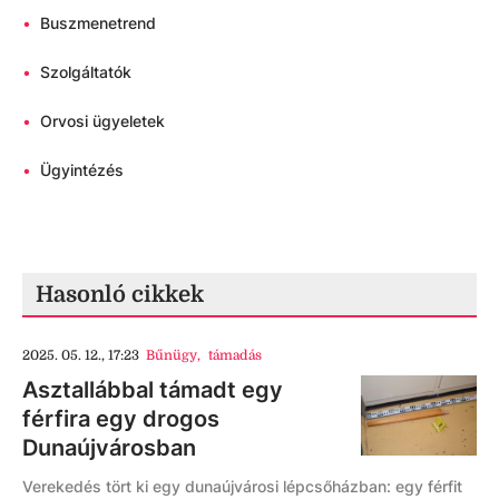
•
Buszmenetrend
•
Szolgáltatók
•
Orvosi ügyeletek
•
Ügyintézés
Hasonló cikkek
2025. 05. 12., 17:23
Bűnügy
,
támadás
Asztallábbal támadt egy
férfira egy drogos
Dunaújvárosban
Verekedés tört ki egy dunaújvárosi lépcsőházban: egy férfit