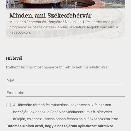
Minden, ami Székesfehérvár
Mindened Fehérvár és környéke? Nekünk is. Hírek, érdekességek,
programok és beszélgetések a világ szerintünk legjobb városáról a
Facebookon.
Hírlevél
Iratkozz fel már most hamarosan induló heti hírlevelünkre!
✓
A Hírlevélre történő feliratkozással önkéntesen, kifejezetten
hozzájárulok ahhoz, a Fehérvár Médiacentrum Kft. hírlevelet
küldjön, és ehhez kapcsolódóan felhasználói fiókot hozzon létre.
Tudomásul bírok arról, hogy a hozzájáruló nyilatkozat bármikor