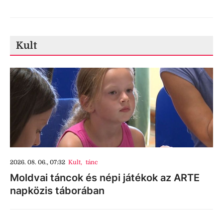
Kult
2026. 08. 06., 07:32
Kult
,
tánc
Moldvai táncok és népi játékok az ARTE
napközis táborában