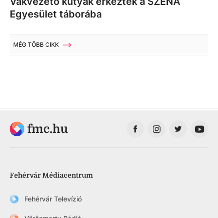
Vakvezető kutyák érkeztek a SZÉNA
Egyesület táborába
MÉG TÖBB CIKK
fmc.hu
Fehérvár Médiacentrum
Fehérvár Televízió