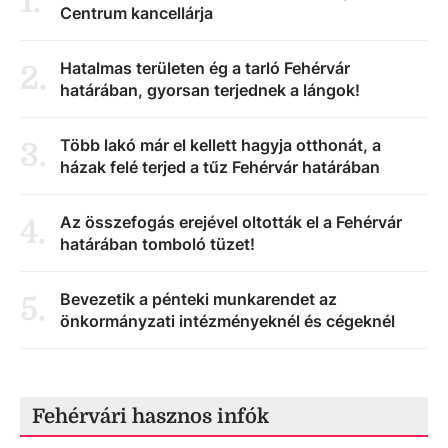
1
.
Centrum kancellárja
Hatalmas területen ég a tarló Fehérvár
2
.
határában, gyorsan terjednek a lángok!
Több lakó már el kellett hagyja otthonát, a
3
.
házak felé terjed a tűz Fehérvár határában
Az összefogás erejével oltották el a Fehérvár
4
.
határában tomboló tüzet!
Bevezetik a pénteki munkarendet az
5
.
önkormányzati intézményeknél és cégeknél
Fehérvári hasznos infók