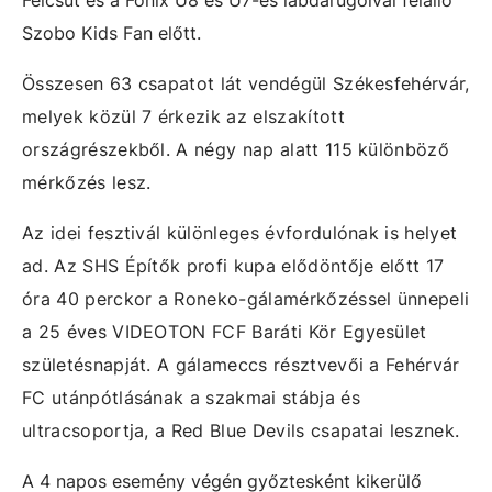
Felcsút és a Főnix U8 és U7-es labdarúgóival felálló
Szobo Kids Fan előtt.
Összesen 63 csapatot lát vendégül Székesfehérvár,
melyek közül 7 érkezik az elszakított
országrészekből.
A négy nap alatt 115 különböző
mérkőzés lesz.
Az idei fesztivál különleges évfordulónak is helyet
ad. Az SHS Építők profi kupa elődöntője előtt 17
óra 40 perckor a Roneko-gálamérkőzéssel ünnepeli
a 25 éves VIDEOTON FCF Baráti Kör Egyesület
születésnapját. A gálameccs résztvevői a Fehérvár
FC utánpótlásának a szakmai stábja és
ultracsoportja, a Red Blue Devils csapatai lesznek.
A 4 napos esemény végén győztesként kikerülő