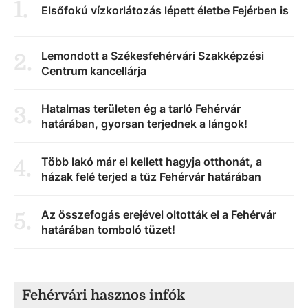
1
.
Elsőfokú vízkorlátozás lépett életbe Fejérben is
Lemondott a Székesfehérvári Szakképzési
2
.
Centrum kancellárja
Hatalmas területen ég a tarló Fehérvár
3
.
határában, gyorsan terjednek a lángok!
Több lakó már el kellett hagyja otthonát, a
4
.
házak felé terjed a tűz Fehérvár határában
Az összefogás erejével oltották el a Fehérvár
5
.
határában tomboló tüzet!
Fehérvári hasznos infók