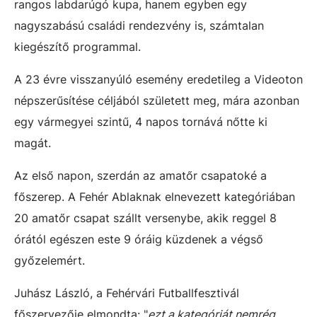
rangos labdarúgó kupa, hanem egyben egy
nagyszabású családi rendezvény is, számtalan
kiegészítő programmal.
A 23 évre visszanyúló esemény eredetileg a Videoton
népszerűsítése céljából született meg, mára azonban
egy vármegyei szintű, 4 napos tornává nőtte ki
magát.
Az első napon, szerdán az amatőr csapatoké a
főszerep. A Fehér Ablaknak elnevezett kategóriában
20 amatőr csapat szállt versenybe, akik reggel 8
órától egészen este 9 óráig küzdenek a végső
győzelemért.
Juhász László, a Fehérvári Futballfesztivál
főszervezője elmondta: "
ezt a kategóriát nemrég