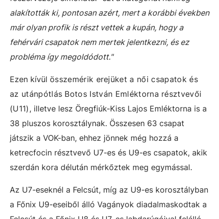
alakították ki, pontosan azért, mert a korábbi években
már olyan profik is részt vettek a kupán, hogy a
fehérvári csapatok nem mertek jelentkezni, és ez
probléma így megoldódott."
Ezen kívül
összemérik erejüket a női csapatok és
az utánpótlás Botos István Emléktorna résztvevői
(U11),
illetve lesz Öregfiúk-Kiss Lajos Emléktorna is a
38 pluszos korosztálynak. Összesen 63 csapat
játszik a VOK-ban, ehhez jönnek még hozzá a
ketrecfocin résztvevő U7-es és U9-es csapatok, akik
szerdán kora délután mérkőztek meg egymással.
Az U7-eseknél a Felcsút, míg az U9-es korosztályban
a Főnix U9-eseiből álló Vagányok diadalmaskodtak a