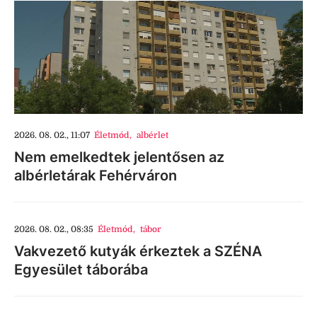
2026. 08. 02., 11:07
Életmód
,
albérlet
Nem emelkedtek jelentősen az
albérletárak Fehérváron
2026. 08. 02., 08:35
Életmód
,
tábor
Vakvezető kutyák érkeztek a SZÉNA
Egyesület táborába