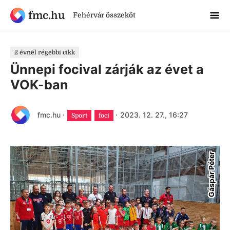
fmc.hu
Fehérvár összeköt
2 évnél régebbi cikk
Ünnepi focival zárják az évet a
VOK-ban
fmc.hu
·
·
2023. 12. 27., 16:27
Sport
foci
Gáspár Péter