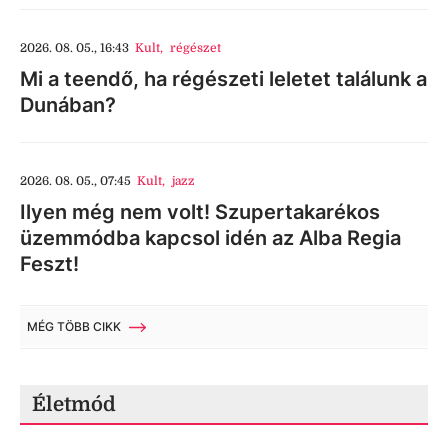
2026. 08. 05., 16:43
Kult
,
régészet
Mi a teendő, ha régészeti leletet találunk a
Dunában?
2026. 08. 05., 07:45
Kult
,
jazz
Ilyen még nem volt! Szupertakarékos
üzemmódba kapcsol idén az Alba Regia
Feszt!
MÉG TÖBB CIKK
Életmód