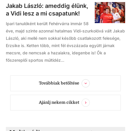
Jakab László: ameddig élünk,
a Vidi lesz a mi csapatunk!
Ipari tanulóként került Fehérvárra immár 58
éve, majd szinte azonnal hatalmas Vidi-szurkolóvá vált Jakab
László, aki mellé nem sokkal később csatlakozott felesége,
Erzsike is. Ketten több, mint fél évszázada együtt járnak
mecsre, de nemcsak a hazaiakra, idegenbe is! Ők a
főszereplői sportos múltidéz...
Továbbiak betöltése
Ajánlj nekem cikket