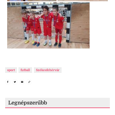
sport
futball
Székesfehérvár
Legnépszerűbb