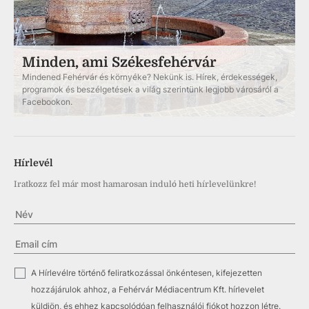
Minden, ami Székesfehérvár
Mindened Fehérvár és környéke? Nekünk is. Hírek, érdekességek,
programok és beszélgetések a világ szerintünk legjobb városáról a
Facebookon.
Hírlevél
Iratkozz fel már most hamarosan induló heti hírlevelünkre!
✓
A Hírlevélre történő feliratkozással önkéntesen, kifejezetten
hozzájárulok ahhoz, a Fehérvár Médiacentrum Kft. hírlevelet
küldjön, és ehhez kapcsolódóan felhasználói fiókot hozzon létre.