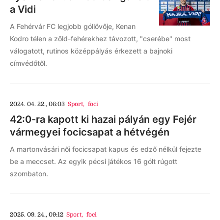
a Vidi
A Fehérvár FC legjobb góllövője, Kenan
Kodro télen a zöld-fehérekhez távozott, "cserébe" most
válogatott, rutinos középpályás érkezett a bajnoki
címvédőtől.
2024. 04. 22., 06:03
Sport
,
foci
42:0-ra kapott ki hazai pályán egy Fejér
vármegyei focicsapat a hétvégén
A martonvásári női focicsapat kapus és edző nélkül fejezte
be a meccset. Az egyik pécsi játékos 16 gólt rúgott
szombaton.
2025. 09. 24., 09:12
Sport
,
foci