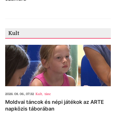
Kult
2026. 08. 06., 07:32
Kult
,
tánc
Moldvai táncok és népi játékok az ARTE
napközis táborában