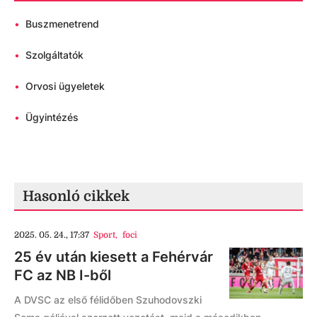
•
Buszmenetrend
•
Szolgáltatók
•
Orvosi ügyeletek
•
Ügyintézés
Hasonló cikkek
2025. 05. 24., 17:37
Sport
,
foci
25 év után kiesett a Fehérvár
FC az NB I-ből
A DVSC az első félidőben Szuhodovszki