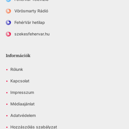
Vörösmarty Rádió
FehérVár hetilap
szekesfehervar.hu
Információk
•
Rólunk
•
Kapcsolat
•
Impresszum
•
Médiaajánlat
•
Adatvédelem
•
Hozzászólás szabályzat