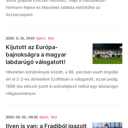
Soma góljával szerzett vezetést, majd a másodikban
Hofmann fejese és Maurides találata eldöntötte az
összecsapást.
2023. 11. 16., 19:48
Sport
,
foci
Kijutott az Európa-
bajnokságra a magyar
labdarúgó válogatott!
Hihetetlen körülmények között, a 96. percben esett öngóllal
ért el 2-2-es döntetlent Szófiában a válogatott, ezzel pedig
1986 óta először jutott ki pótselejtező nélkül egy labdarúgó-
világeseményre.
2024. 02. 05., 09:32
Sport
,
foci
Ilyen is van: a Fradiból igazolt