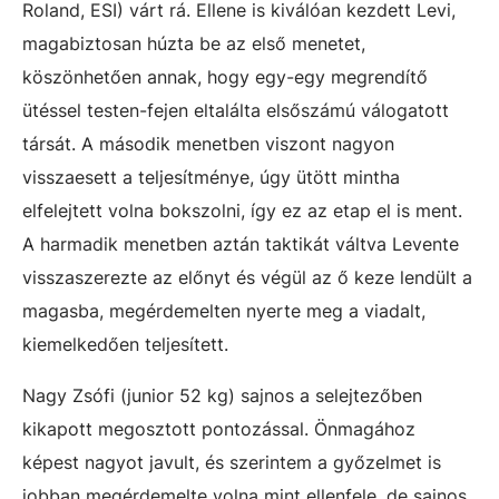
Roland, ESI) várt rá. Ellene is kiválóan kezdett Levi,
magabiztosan húzta be az első menetet,
köszönhetően annak, hogy egy-egy megrendítő
ütéssel testen-fejen eltalálta elsőszámú válogatott
társát. A második menetben viszont nagyon
visszaesett a teljesítménye, úgy ütött mintha
elfelejtett volna bokszolni, így ez az etap el is ment.
A harmadik menetben aztán taktikát váltva Levente
visszaszerezte az előnyt és végül az ő keze lendült a
magasba, megérdemelten nyerte meg a viadalt,
kiemelkedően teljesített.
Nagy Zsófi (junior 52 kg) sajnos a selejtezőben
kikapott megosztott pontozással. Önmagához
képest nagyot javult, és szerintem a győzelmet is
jobban megérdemelte volna mint ellenfele, de sajnos