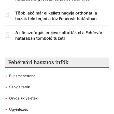
Több lakó már el kellett hagyja otthonát, a
4
.
házak felé terjed a tűz Fehérvár határában
Az összefogás erejével oltották el a Fehérvár
5
.
határában tomboló tüzet!
Fehérvári hasznos infók
•
Buszmenetrend
•
Szolgáltatók
•
Orvosi ügyeletek
•
Ügyintézés