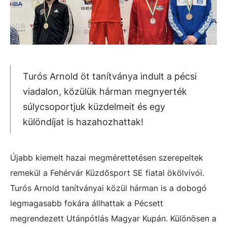
Turós Arnold öt tanítványa indult a pécsi
viadalon, közülük hárman megnyerték
súlycsoportjuk küzdelmeit és egy
különdíjat is hazahozhattak!
Újabb kiemelt hazai megmérettetésen szerepeltek
remekül a Fehérvár Küzdősport SE fiatal ökölvívói.
Turós Arnold tanítványai közül hárman is a dobogó
legmagasabb fokára állhattak a Pécsett
megrendezett Utánpótlás Magyar Kupán. Különösen a