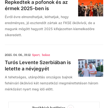
Repkedtek a pofonok és az
érmek 2025-ben is
Évről évre elmondhatjuk, leírhatjuk, hogy
eredményes, jó esztendőt zártak az FKSE ökölvívói, de a
magunk mögött hagyott 2025 kifejezetten kiemelkedőre
sikeredett.
2025. 04. 06., 19:12
Sport
,
boksz
Turós Levente Szerbiában is
letette a névjegyét
A tehetséges, utánpótlás országos bajnok
fehérvári ökölvívó két nemzetközi megmérettetésen három
mérkőzést nyert meg idő előtt.