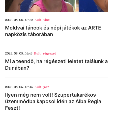
2026. 08. 06., 07:32
Kult
,
tánc
Moldvai táncok és népi játékok az ARTE
napközis táborában
2026. 08. 05., 16:43
Kult
,
régészet
Mi a teendő, ha régészeti leletet találunk a
Dunában?
2026. 08. 05., 07:45
Kult
,
jazz
Ilyen még nem volt! Szupertakarékos
üzemmódba kapcsol idén az Alba Regia
Feszt!