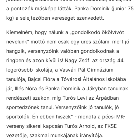
a pontozók másképp látták. Panka Dominik (junior 75
kg) a selejtezőben vereséget szenvedett.
Kiemelném, hogy nálunk a „gondolkodó ökölvívót
nevelünk” mottó nem csak egy üres szólam, mert jól
hangzik, versenyzőink valóban gondolkodnak a
ringben és azon kívül is! Nagy Zsófi az ország 44.
legerősebb iskolája, a Vasvári Pál Gimnázium
tanulója, Bajcsi Flóra a Tóvárosi Általános Iskolába
jár, Illés Nóra és Panka Dominik a Jákyban tanulnak
rendészeti szakon, míg Turós Levi az Árpádban
sportedzőnek tanul. Versenyzőink jó tanulók, jó
sportolók. Én ebben hiszek” - mondta a pécsi MK-
verseny sikerei kapcsán Turós Arnold, az FKSE
vezetője, szakmai munkájának irányítója.