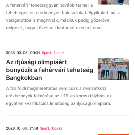
A fehérvári "tehetséggyár" tovább termeli a
tehetséges és eredményes bokszolókat. Egyiküket már a
válogatottba is meghívták, másikuk pedig gőzerővel
dolgozik, hogy kövesse klubtársát ezen az úton.
2026. 03. 08., 00:24
Sport
,
boksz
Az ifjúsági olimpiáért
bunyózik a fehérvári tehetség
Bangkokban
A thaiföldi megmérettetés nem csak a nemzetközi
erőviszonyok felmérése az U19-es korosztályban, az
egyetlen kvalifikációs lehetőség az ifjúsági olimpiára.
2026. 01. 08., 17:46
Sport
,
boksz