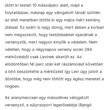
ütött ki testen 10 másodperc alatt, majd a
folytatásban, másnap egy válogatott társát szintén
az első menetben ütötte ki egy májra mért kemény
ütéssel. Ez ezért is nagy dolog, mert ebben a korban
nem megszokott, hogy testütésekkel operálnak a
versenyzők, mert nagyon kinyílik a védelem. Nem
véletlen, hogy a négynapos verseny során 284
mérkőzésből csak Levinek sikerült ez. Az
elődöntőben fél perc után két rászámolást követően
a bíró beszüntette a mérkőzést így Levi úgy jutott a
döntőbe, hogy még nem töltött egy egész menetet a
ringben.
Az aranymeccsen egy másodéves válogatott
versenyző, a súlycsoport legerősebbje (Bangó