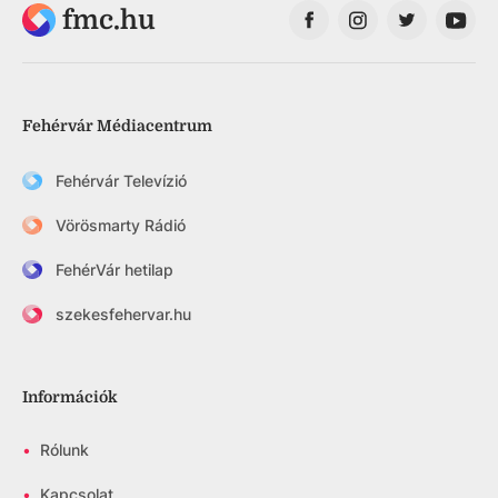
fmc.hu
Fehérvár Médiacentrum
Fehérvár Televízió
Vörösmarty Rádió
FehérVár hetilap
szekesfehervar.hu
Információk
•
Rólunk
•
Kapcsolat