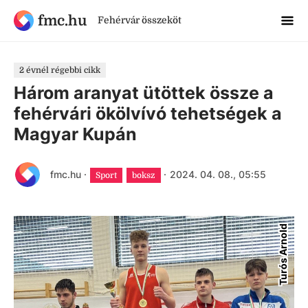
fmc.hu
Fehérvár összeköt
2 évnél régebbi cikk
Három aranyat ütöttek össze a
fehérvári ökölvívó tehetségek a
Magyar Kupán
fmc.hu
·
·
2024. 04. 08., 05:55
Sport
boksz
Turós Arnold