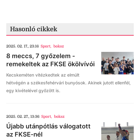
Hasonló cikkek
2025. 02. 17., 23:16
Sport
,
boksz
8 meccs, 7 győzelem -
remekeltek az FKSE ökölvívói
Kecskeméten vitézkedtek az elmúlt
hétvégén a székesfehérvári bunyósok. Akinek jutott ellenfél,
egy kivételével győzött is.
2025. 02. 27., 13:36
Sport
,
boksz
Újabb utánpótlás válogatott
az FKSE-nél