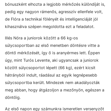
bónuszként elhozta a legjobb mérkőzés különdíját is,
pedig egy nagyon rámenős, agresszív ellenfele volt,
de Flóra a technikai fölényét és intelligenciáját jól
kihasználva szépen megoldotta ezt a feladatot.
Illés Nóra a juniorok között a 66 kg-os
súlycsoportban az első menetben döntésre vitte a
döntő mérkőzését, így ő is aranyérmes lett. Éppen
úgy, mint Turós Levente, aki ugyancsak a juniorok
között súlycsoportot lépett (66 kg), ezért kicsit
hátrányból indult, ráadásul az egyik legnépesebb
súlycsoportba került. Mindezek nem akadályozták
meg abban, hogy átgázoljon a mezőnyön, egészen a
döntőig.
Az első napon egy számunkra ismeretlen versenyzőt