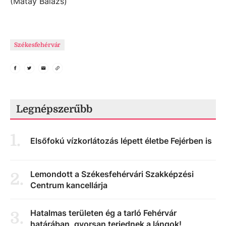
(Mátay Balázs)
Székesfehérvár
Legnépszerűbb
1
.
Elsőfokú vízkorlátozás lépett életbe Fejérben is
Lemondott a Székesfehérvári Szakképzési
2
.
Centrum kancellárja
Hatalmas területen ég a tarló Fehérvár
3
.
határában, gyorsan terjednek a lángok!