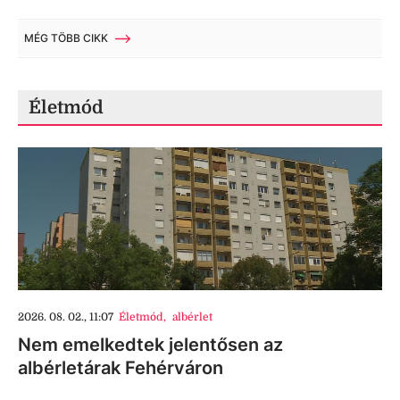
MÉG TÖBB CIKK
Életmód
2026. 08. 02., 11:07
Életmód
,
albérlet
Nem emelkedtek jelentősen az
albérletárak Fehérváron