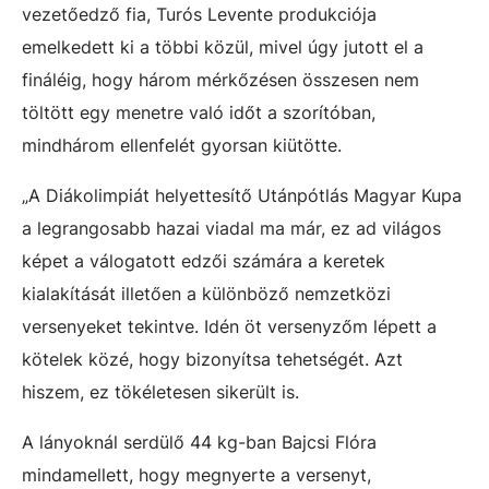
vezetőedző fia, Turós Levente produkciója
emelkedett ki a többi közül, mivel úgy jutott el a
fináléig, hogy három mérkőzésen összesen nem
töltött egy menetre való időt a szorítóban,
mindhárom ellenfelét gyorsan kiütötte.
„A Diákolimpiát helyettesítő Utánpótlás Magyar Kupa
a legrangosabb hazai viadal ma már, ez ad világos
képet a válogatott edzői számára a keretek
kialakítását illetően a különböző nemzetközi
versenyeket tekintve. Idén öt versenyzőm lépett a
kötelek közé, hogy bizonyítsa tehetségét. Azt
hiszem, ez tökéletesen sikerült is.
A lányoknál serdülő 44 kg-ban Bajcsi Flóra
mindamellett, hogy megnyerte a versenyt,