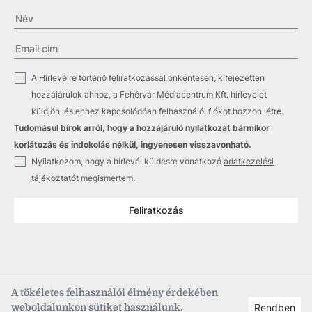
✓
A Hírlevélre történő feliratkozással önkéntesen, kifejezetten
hozzájárulok ahhoz, a Fehérvár Médiacentrum Kft. hírlevelet
küldjön, és ehhez kapcsolódóan felhasználói fiókot hozzon létre.
Tudomásul bírok arról, hogy a hozzájáruló nyilatkozat bármikor
korlátozás és indokolás nélkül, ingyenesen visszavonható.
✓
Nyilatkozom, hogy a hírlevél küldésre vonatkozó
adatkezelési
tájékoztatót
megismertem.
Feliratkozás
A tökéletes felhasználói élmény érdekében
weboldalunkon sütiket használunk.
Rendben