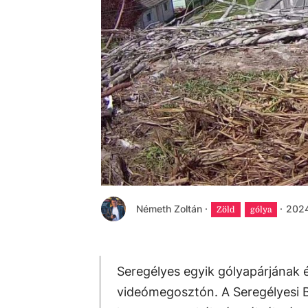
Németh Zoltán
·
·
2024
Zöld
gólya
Seregélyes egyik gólyapárjának 
videómegosztón. A Seregélyesi Ba