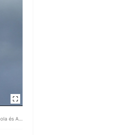
Facebook/Seregélyesi Baptista Általános Iskola és Alapfokú Művészeti Iskola