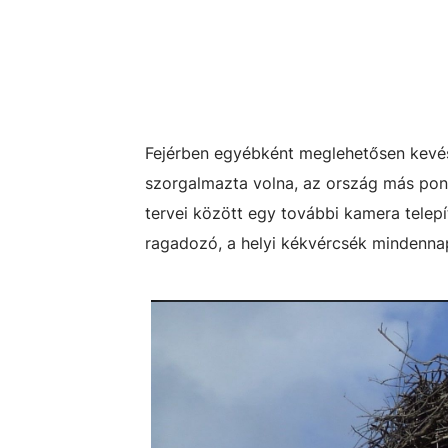
Fejérben egyébként meglehetősen kevés 
szorgalmazta volna, az ország más pont
tervei között egy további kamera telepí
ragadozó, a helyi kékvércsék mindennap