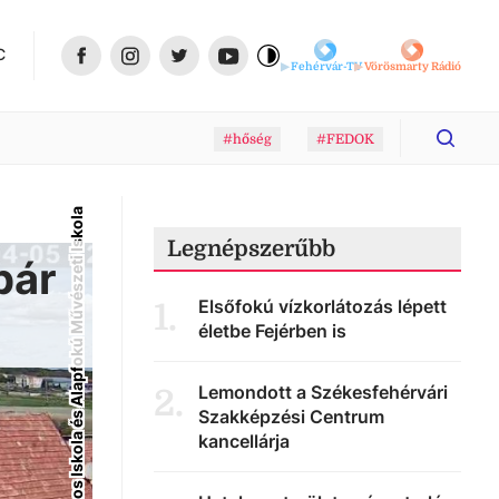
C
Fehérvár-TV
Vörösmarty Rádió
#hőség
#FEDOK
Facebook/Seregélyesi Baptista Általános Iskola és Alapfokú Művészeti Iskola
Legnépszerűbb
pár
Elsőfokú vízkorlátozás lépett
1
.
életbe Fejérben is
Lemondott a Székesfehérvári
2
.
Szakképzési Centrum
kancellárja