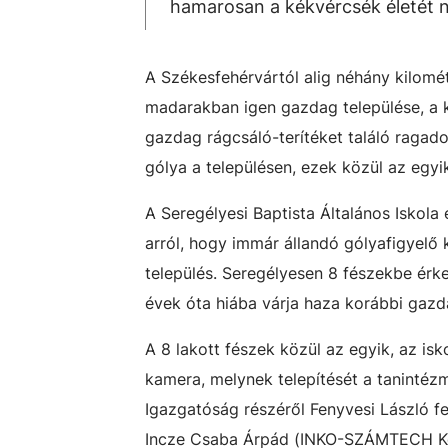
hamarosan a kékvércsék életét 
A Székesfehérvártól alig néhány kilomét
madarakban igen gazdag települése, a 
gazdag rágcsáló-terítéket találó ragad
gólya a településen, ezek közül az egyi
A Seregélyesi Baptista Általános Iskola
arról, hogy immár állandó gólyafigyelő
település. Seregélyesen 8 fészekbe érk
évek óta hiába várja haza korábbi gazdá
A 8 lakott fészek közül az egyik, az i
kamera, melynek telepítését a taninté
Igazgatóság részéről Fenyvesi László fe
Incze Csaba Árpád (INKO-SZÁMTECH Kere