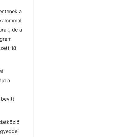
lentenek a
lkalommal
arak, de a
ogram
ezett 18
li
ajd a
 bevitt
adatközlő
egyeddel