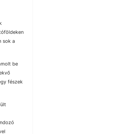
k
tóföldeken
n sok a
molt be
fekvő
egy fészek
ült
gondozó
vel