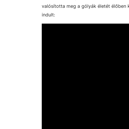
valósította meg a gólyák életét élőben 
indult: