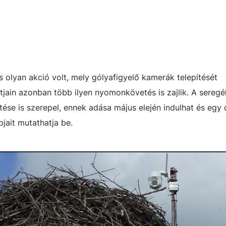
olyan akció volt, mely gólyafigyelő kamerák telepítését
jain azonban több ilyen nyomonkövetés is zajlik. A seregél
tése is szerepel, ennek adása május elején indulhat és egy
jait mutathatja be.