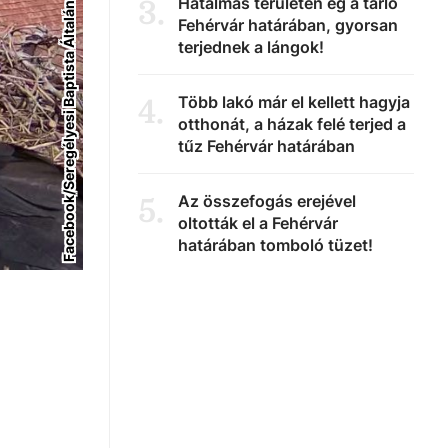
Hatalmas területen ég a tarló
3
.
Fehérvár határában, gyorsan
terjednek a lángok!
Több lakó már el kellett hagyja
4
.
otthonát, a házak felé terjed a
tűz Fehérvár határában
Az összefogás erejével
5
.
oltották el a Fehérvár
határában tomboló tüzet!