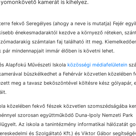
nyomonkövető kamerát is kihelyez.
erre fekvő Seregélyes (ahogy a neve is mutatja) Fejér egyi
kisebb énekesmadaraktól kezdve a környező réteken, szán
ozómadarakig számtalan faj található itt meg. Kiemelkedőe
k pár mindennapjait immár élőben is követni lehet.
 és Alapfokú Művészeti Iskola
közösségi médiafelületein
szá
 kamerával büszkélkedhet a Fehérvár közvetlen közelében 
ezett meg a tavasz beköszöntével költésre kész gólyapár, 
it.
skola közelében fekvő fészek közvetlen szomszédságába ker
zménnyel szorosan együttműködő Duna-Ipoly Nemzeti Park
lügyelt. Az iskola a tanintézmény informatikai hálózatát 
skedelmi és Szolgáltató Kft.) és Viktor Gábor segítségé