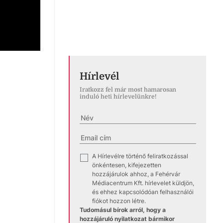
Hírlevél
Iratkozz fel már most hamarosan
induló heti hírlevelünkre!
A Hírlevélre történő feliratkozással
✓
önkéntesen, kifejezetten
hozzájárulok ahhoz, a Fehérvár
Médiacentrum Kft. hírlevelet küldjön,
és ehhez kapcsolódóan felhasználói
fiókot hozzon létre.
Tudomásul bírok arról, hogy a
hozzájáruló nyilatkozat bármikor