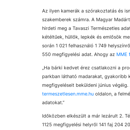
Az ilyen kamerák a szórakoztatás és ism
szakemberek számra. A Magyar Madárta
hirdeti meg a Tavaszi Természetles ad
kétéltűek, hüllők, lepkék és emlősök me
során 1 021 felhasználó 1 749 helyszínrő
550 megfigyelési adat. Ahogy az
MME f
„Ha bárki kedvet érez csatlakozni a pro
parkban látható madarakat, gyakoribb ké
megfigyeléseit beküldeni június végéig. 
termeszetlesen.mme.hu
oldalon, a felmé
adatokat.”
Időközben elkészült a már lezárult 2. T
1125 megfigyelési helyről 141 faj 204 2