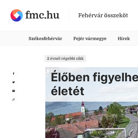
fmc.hu
Fehérvár összeköt
Székesfehérvár
Fejér vármegye
Hírek
2 évnél régebbi cikk
Élőben figyelhe
életét