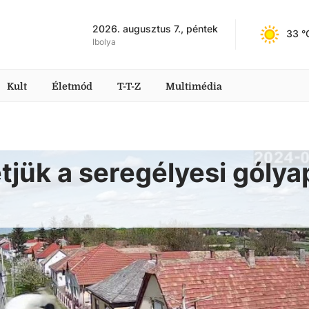
2026. augusztus 7., péntek
33
 °
Ibolya
Kult
Életmód
T-T-Z
Multimédia
tjük a seregélyesi gólya