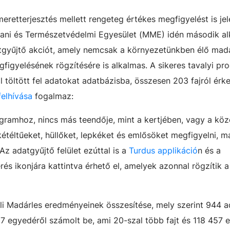
eretterjesztés mellett rengeteg értékes megfigyelést is je
ni és Természetvédelmi Egyesület (MME) idén második a
atgyűjtő akciót, amely nemcsak a környezetünkben élő mad
gfigyelésének rögzítésére is alkalmas. A sikeres tavalyi pr
l töltött fel adatokat adatbázisba, összesen 203 fajról érk
elhívása
fogalmaz:
gramhoz, nincs más teendője, mint a kertjében, vagy a köze
téltűeket, hüllőket, lepkéket és emlősöket megfigyelni, m
Az adatgyűjtő felület ezúttal is a
Turdus applikáció
n és a
rés ikonjára kattintva érhető el, amelyek azonnal rögzítik a
éli Madárles eredményeinek összesítése, mely szerint 944 
07 egyedéről számolt be, ami 20-szal több fajt és 118 457 