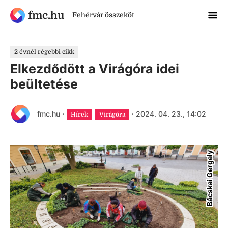
fmc.hu
Fehérvár összeköt
2 évnél régebbi cikk
Elkezdődött a Virágóra idei
beültetése
fmc.hu
·
·
2024. 04. 23., 14:02
Hírek
Virágóra
Bácskai Gergely