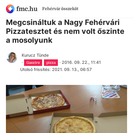
fmc.hu
Fehérvár összeköt
9 évnél régebbi cikk
Megcsináltuk a Nagy Fehérvári
Pizzatesztet és nem volt őszinte
a mosolyunk
Kurucz Tünde
·
·
2016. 09. 22., 11:41
Gasztro
pizza
Utolsó frissítés: 2021. 09. 13., 06:57