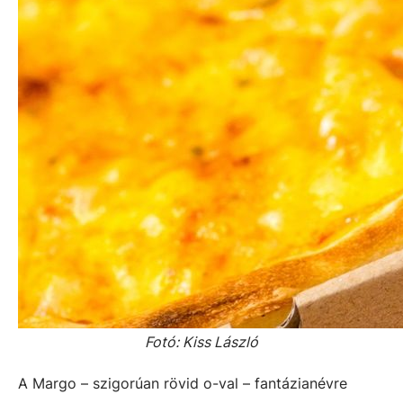
Fotó: Kiss László
A Margo – szigorúan rövid o-val – fantázianévre