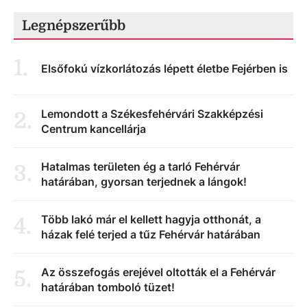
Legnépszerűbb
1
.
Elsőfokú vízkorlátozás lépett életbe Fejérben is
Lemondott a Székesfehérvári Szakképzési
2
.
Centrum kancellárja
Hatalmas területen ég a tarló Fehérvár
3
.
határában, gyorsan terjednek a lángok!
Több lakó már el kellett hagyja otthonát, a
4
.
házak felé terjed a tűz Fehérvár határában
Az összefogás erejével oltották el a Fehérvár
5
.
határában tomboló tüzet!