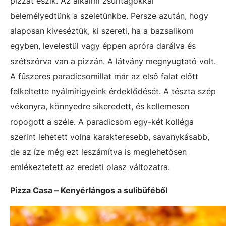
pizzát eszik. Az alkalmi zsűritagokkal
belemélyedtünk a szeletünkbe. Persze azután, hogy
alaposan kiveséztük, ki szereti, ha a bazsalikom
egyben, levelestül vagy éppen apróra darálva és
szétszórva van a pizzán. A látvány megnyugtató volt.
A fűszeres paradicsomillat már az első falat előtt
felkeltette nyálmirigyeink érdeklődését. A tészta szép
vékonyra, könnyedre sikeredett, és kellemesen
ropogott a széle. A paradicsom egy-két kolléga
szerint lehetett volna karakteresebb, savanykásabb,
de az íze még ezt leszámítva is meglehetősen
emlékeztetett az eredeti olasz változatra.
Pizza Casa – Kenyérlángos a sulibüféből