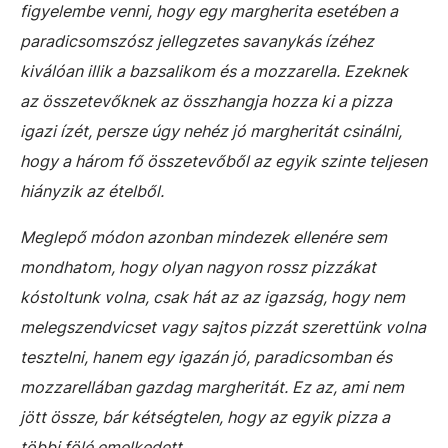
figyelembe venni, hogy egy margherita esetében a
paradicsomszósz jellegzetes savanykás ízéhez
kiválóan illik a bazsalikom és a mozzarella. Ezeknek
az összetevőknek az összhangja hozza ki a pizza
igazi ízét, persze úgy nehéz jó margheritát csinálni,
hogy a három fő összetevőből az egyik szinte teljesen
hiányzik az ételből.
Meglepő módon azonban mindezek ellenére sem
mondhatom, hogy olyan nagyon rossz pizzákat
kóstoltunk volna, csak hát az az igazság, hogy nem
melegszendvicset vagy sajtos pizzát szerettünk volna
tesztelni, hanem egy igazán jó, paradicsomban és
mozzarellában gazdag margheritát. Ez az, ami nem
jött össze, bár kétségtelen, hogy az egyik pizza a
többi fölé emelkedett.