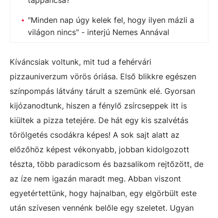
tappancsa?
"Minden nap úgy kelek fel, hogy ilyen mázli a
világon nincs" - interjú Nemes Annával
Kíváncsiak voltunk, mit tud a fehérvári
pizzauniverzum vörös óriása. Első blikkre egészen
színpompás látvány tárult a szemünk elé. Gyorsan
kijózanodtunk, hiszen a fénylő zsírcseppek itt is
kiültek a pizza tetejére. De hát egy kis szalvétás
törölgetés csodákra képes! A sok sajt alatt az
előzőhöz képest vékonyabb, jobban kidolgozott
tészta, több paradicsom és bazsalikom rejtőzött, de
az íze nem igazán maradt meg. Abban viszont
egyetértettünk, hogy hajnalban, egy elgörbült este
után szívesen vennénk belőle egy szeletet. Ugyan