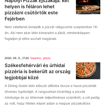
Nápolyi Pizzák Éjszakája: két
helyen is féláron lehet
pizzázni csütörtök este
Fejérben
Nem véletlenül ünneplik a pizzát világszerte szeptember 19-
én. Aki nem akar idén kimaradni a jóból, mindenképpen
foglaljon jó előre asztalt magának.
2025. 08. 11., 17:26
Gasztro
,
pizza
Székesfehérvári és úrhidai
pizzéria is bekerült az ország
legjobbjai közé
A Dining Guide idén először állította össze a hazai pizzériák
ötvenes toplistáját. A rangsorban kizárólag a pizzák
minősége és az éttermek teljesítménye számított, a cél pedig
az volt, hogy hiteles képet adjon a magyar pizzakultúra