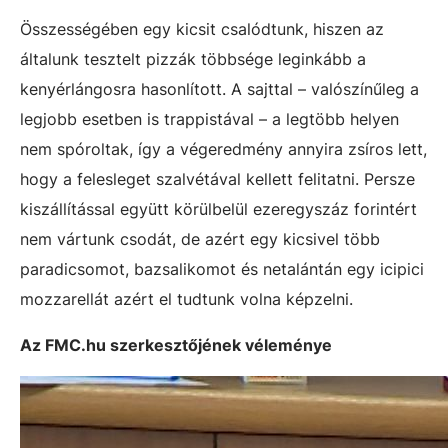
Összességében egy kicsit csalódtunk, hiszen az
általunk tesztelt pizzák többsége leginkább a
kenyérlángosra hasonlított. A sajttal – valószínűleg a
legjobb esetben is trappistával – a legtöbb helyen
nem spóroltak, így a végeredmény annyira zsíros lett,
hogy a felesleget szalvétával kellett felitatni. Persze
kiszállítással együtt körülbelül ezeregyszáz forintért
nem vártunk csodát, de azért egy kicsivel több
paradicsomot, bazsalikomot és netalántán egy icipici
mozzarellát azért el tudtunk volna képzelni.
Az FMC.hu szerkesztőjének véleménye