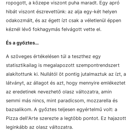
ropogott, a közepe viszont puha maradt. Egy apró
hibát viszont észrevettünk: az alja egy-két helyen
odakozmált, és az égett ízt csak a véletlenül éppen
kéznél lévő fokhagymás felvágott vette el.
És a győztes…
A szöveges értékelésen túl a teszthez egy
statisztikailag is megalapozott szempontrendszert
alakítottunk ki. Nullától öt pontig jutalmaztuk az ízt, a
látványt, az állagot és azt, hogy mennyire emlékeztet
az eredetinek nevezhető olasz változatra, amin
semmi más nincs, mint paradicsom, mozzarella és
bazsalikom. A győztes teljesen egyértelmű volt: a
Pizza dell'Arte szerezte a legtöbb pontot. Ez hajazott
leginkább az olasz változatra.