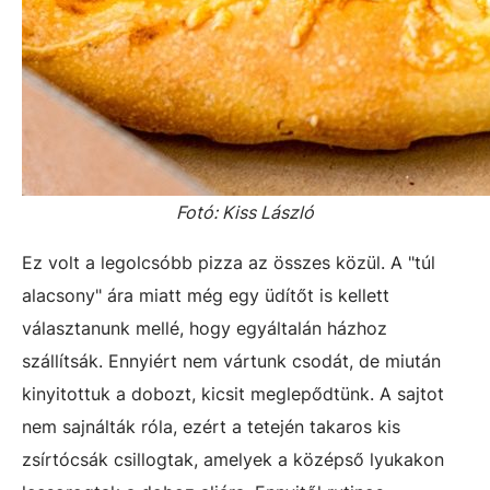
Fotó: Kiss László
Ez volt a legolcsóbb pizza az összes közül. A "túl
alacsony" ára miatt még egy üdítőt is kellett
választanunk mellé, hogy egyáltalán házhoz
szállítsák. Ennyiért nem vártunk csodát, de miután
kinyitottuk a dobozt, kicsit meglepődtünk. A sajtot
nem sajnálták róla, ezért a tetején takaros kis
zsírtócsák csillogtak, amelyek a középső lyukakon