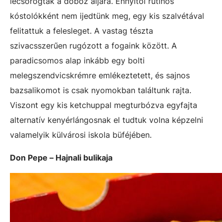
lecsorogtak a doboz aljára. Ennyitől rutinos
kóstolókként nem ijedtünk meg, egy kis szalvétával
felitattuk a felesleget. A vastag tészta
szivacsszerűen rugózott a fogaink között. A
paradicsomos alap inkább egy bolti
melegszendvicskrémre emlékeztetett, és sajnos
bazsalikomot is csak nyomokban találtunk rajta.
Viszont egy kis ketchuppal megturbózva egyfajta
alternatív kenyérlángosnak el tudtuk volna képzelni
valamelyik külvárosi iskola büféjében.
Don Pepe – Hajnali bulikaja