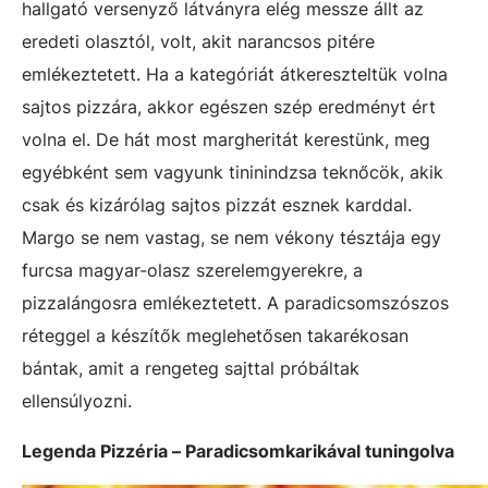
hallgató versenyző látványra elég messze állt az
eredeti olasztól, volt, akit narancsos pitére
emlékeztetett. Ha a kategóriát átkereszteltük volna
sajtos pizzára, akkor egészen szép eredményt ért
volna el. De hát most margheritát kerestünk, meg
egyébként sem vagyunk tininindzsa teknőcök, akik
csak és kizárólag sajtos pizzát esznek karddal.
Margo se nem vastag, se nem vékony tésztája egy
furcsa magyar-olasz szerelemgyerekre, a
pizzalángosra emlékeztetett. A paradicsomszószos
réteggel a készítők meglehetősen takarékosan
bántak, amit a rengeteg sajttal próbáltak
ellensúlyozni.
Legenda Pizzéria – Paradicsomkarikával tuningolva