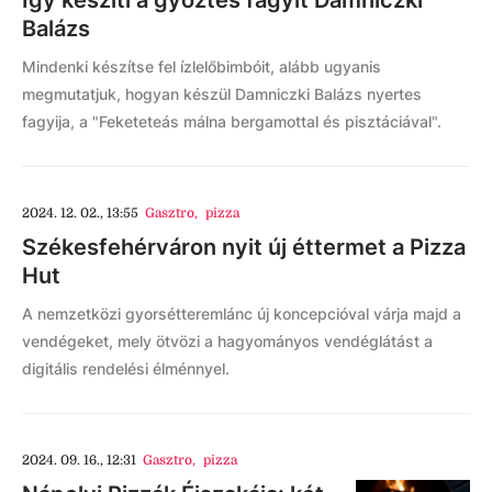
Így készíti a győztes fagyit Damniczki
Balázs
Mindenki készítse fel ízlelőbimbóit, alább ugyanis
megmutatjuk, hogyan készül Damniczki Balázs nyertes
fagyija, a "Feketeteás málna bergamottal és pisztáciával".
2024. 12. 02., 13:55
Gasztro
,
pizza
Székesfehérváron nyit új éttermet a Pizza
Hut
A nemzetközi gyorsétteremlánc új koncepcióval várja majd a
vendégeket, mely ötvözi a hagyományos vendéglátást a
digitális rendelési élménnyel.
2024. 09. 16., 12:31
Gasztro
,
pizza