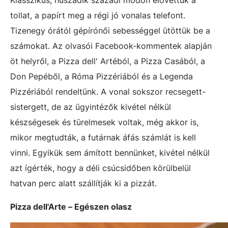
Klasszikus, huszadik századi módon elővettük a
tollat, a papírt meg a régi jó vonalas telefont.
Tizenegy órától gépírónői sebességgel ütöttük be a
számokat. Az olvasói Facebook-kommentek alapján
öt helyről, a Pizza dell' Artéból, a Pizza Casából, a
Don Pepéből, a Róma Pizzériából és a Legenda
Pizzériából rendeltünk. A vonal sokszor recsegett-
sistergett, de az ügyintézők kivétel nélkül
készségesek és türelmesek voltak, még akkor is,
mikor megtudták, a futárnak áfás számlát is kell
vinni. Egyikük sem ámított bennünket, kivétel nélkül
azt ígérték, hogy a déli csúcsidőben körülbelül
hatvan perc alatt szállítják ki a pizzát.
Pizza dell'Arte – Egészen olasz