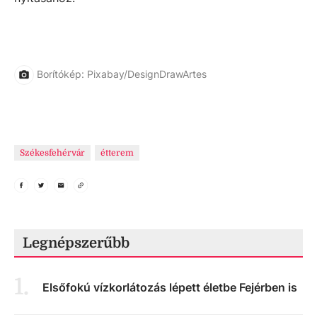
Borítókép: Pixabay/DesignDrawArtes
Székesfehérvár
étterem
Legnépszerűbb
1
.
Elsőfokú vízkorlátozás lépett életbe Fejérben is