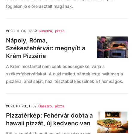
foglaljon jó előre asztalt magának.
2023. 11. 04., 17:52
Gasztro
,
pizza
Nápoly, Róma,
Székesfehérvár: megnyílt a
Krém Pizzéria
A Krém mostantól nem csak édességekkel várja a
székesfehérváriakat. A cuki mellett péntek este nyílt meg a
pizzéria, ahol saját, házi tésztából készülnek a finomságok.
2021. 10. 20., 11:57
Gasztro
,
pizza
Pizzatérkép: Fehérvár dobta a
hawaii pizzát, új kedvenc van
Sőt, a korábbi favorit ananászos pizza már