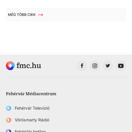
MÉG TÖBB CIKK
fmc.hu
Fehérvár Médiacentrum
Fehérvár Televízió
Vörösmarty Rádió
FehérVár hetilap