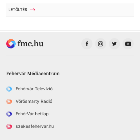
LETÖLTÉS
fmc.hu
Fehérvár Médiacentrum
Fehérvár Televízió
Vörösmarty Rádió
FehérVár hetilap
szekesfehervar.hu