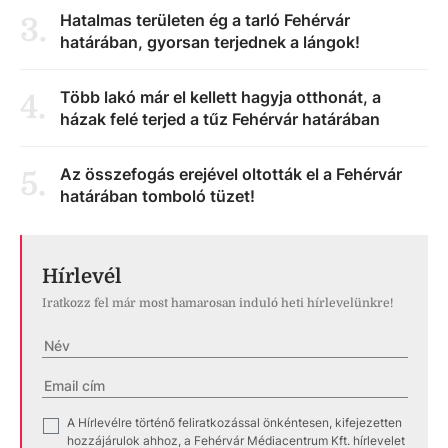
Hatalmas területen ég a tarló Fehérvár
3
.
határában, gyorsan terjednek a lángok!
Több lakó már el kellett hagyja otthonát, a
4
.
házak felé terjed a tűz Fehérvár határában
Az összefogás erejével oltották el a Fehérvár
5
.
határában tomboló tüzet!
Hírlevél
Iratkozz fel már most hamarosan induló heti hírlevelünkre!
A Hírlevélre történő feliratkozással önkéntesen, kifejezetten
✓
hozzájárulok ahhoz, a Fehérvár Médiacentrum Kft. hírlevelet