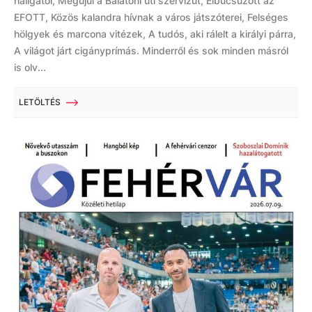
hallgatói, Megújul a Balatoni úti szervizút, Elbúcsúzott az
EFOTT, Közös kalandra hívnak a város játszóterei, Felséges
hölgyek és marcona vitézek, A tudós, aki rálelt a királyi párra,
A világot járt cigányprímás. Minderről és sok minden másról
is olv...
LETÖLTÉS