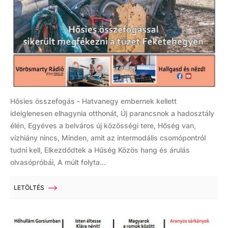
Hősies összefogás - Hatvanegy embernek kellett
ideiglenesen elhagynia otthonát, Új parancsnok a hadosztály
élén, Egyéves a belváros új közösségi tere, Hőség van,
vízhiány nincs, Minden, amit az intermodális csomópontról
tudni kell, Elkezdődtek a Hűség Közös hang és árulás
olvasópróbái, A múlt folyta...
LETÖLTÉS