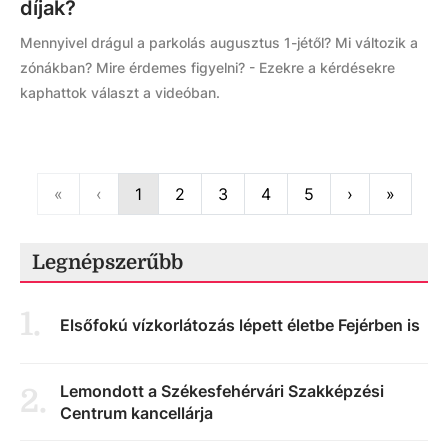
díjak?
Mennyivel drágul a parkolás augusztus 1-jétől? Mi változik a
zónákban? Mire érdemes figyelni? - Ezekre a kérdésekre
kaphattok választ a videóban.
First
Previous
Next
Last
«
‹
1
2
3
4
5
›
»
Legnépszerűbb
1
.
Elsőfokú vízkorlátozás lépett életbe Fejérben is
Lemondott a Székesfehérvári Szakképzési
2
.
Centrum kancellárja