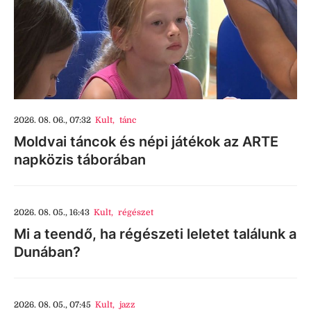
2026. 08. 06., 07:32
Kult
,
tánc
Moldvai táncok és népi játékok az ARTE
napközis táborában
2026. 08. 05., 16:43
Kult
,
régészet
Mi a teendő, ha régészeti leletet találunk a
Dunában?
2026. 08. 05., 07:45
Kult
,
jazz