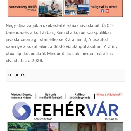
Négy díjra várják a székesfehérváriak javaslatait, Új CT-
berendezés a kórházban, Készül a közös szakpolitikai
javaslatcsomag, Isten éltesse Klára nénit!, A tisztított
szennyvíz sokat jelent a Sóstó vízutánpótlásában, A Zrínyi
utcai építkezésekről. Minderről és sok minden másról is
olvashatsz a 2026....
LETÖLTÉS