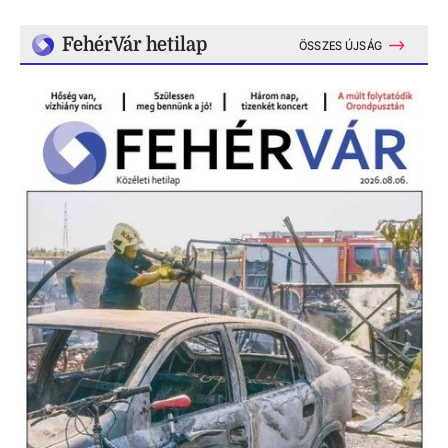
FehérVár hetilap
ÖSSZES ÚJSÁG