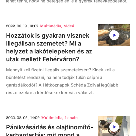
lehet tenni, hogy ne betegedjen le a gyerek tanévkezdéskor.
2022. 08. 19., 13:07
Multimédia
,
videó
Hozzátok is gyakran visznek
illegálisan szemetet? Mi a
helyzet a lakótelepeken és az
utak mellett Fehérváron?
Mennyit kell fizetni illegális szemetelésért? Kinek kell a
büntetést rendezni, ha nem tudják fülön csípni a
garázdálkodót? A Hétköznapok Schéda Zolival legújabb
része ezekre a kérdésekre keresi a választ.
2022. 08. 05., 14:09
Multimédia
,
benzin
Pánikvásárlás és olajfinomító-
karbantartás: mit mond a