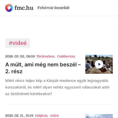
fmc.hu
Fehérvár összeköt
#videó
2026. 03. 02., 06:58
Történelem
,
Csákberény
A múlt, ami még nem beszél –
2. rész
Miért nincs teljes kép a Kárpát-medence egyik legnagyobb
korszakáról, és miért olyan nehéz egyszerű válaszokat adni
az őstörténeti kérdésekre?
2026. 02. 15., 10:34
Időjárás
,
videó