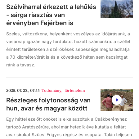
Szélviharral érkezett a lehűlés
- sárga riasztás van
érvényben Fejérben is
Szeles, változékony, helyenként veszélyes az időjárásunk, a
vasárnap igazán nagy fordulatot hozott számunkra: a széllel
érintett területeken a széllökések sebessége meghaladhatja
a 70 kilométer/órát is és a következő héten sem kacsintgat
ránk a tavasz.
2025. 07. 23., 07:55
Tudomány
,
történelem
Részleges folytonosság van
hun, avar és magyar között
Egy héttel ezelőtt önöket is elkalauzoltuk a Csákberényhez
tartozó Aratószérűre, ahol már hetedik éve kutatja a feltárt
avar sírokat Szücsi Frigyes régész és csapata. Talán teljesen