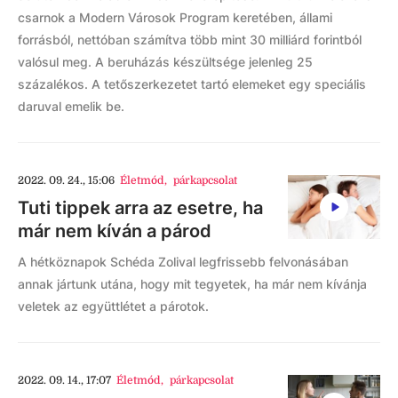
csarnok a Modern Városok Program keretében, állami
forrásból, nettóban számítva több mint 30 milliárd forintból
valósul meg. A beruházás készültsége jelenleg 25
százalékos. A tetőszerkezetet tartó elemeket egy speciális
daruval emelik be.
2022. 09. 24., 15:06
Életmód
,
párkapcsolat
Tuti tippek arra az esetre, ha
már nem kíván a párod
A hétköznapok Schéda Zolival legfrissebb felvonásában
annak jártunk utána, hogy mit tegyetek, ha már nem kívánja
veletek az együttlétet a párotok.
2022. 09. 14., 17:07
Életmód
,
párkapcsolat