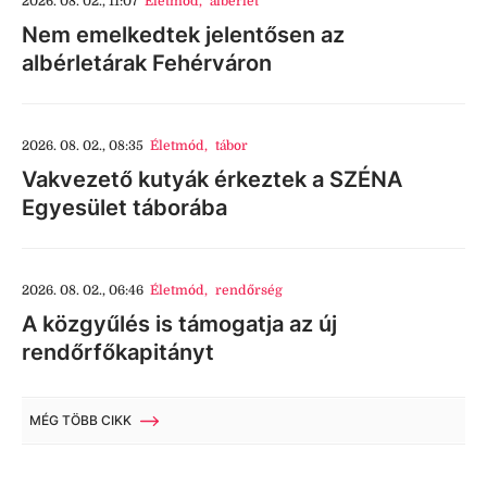
2026. 08. 02., 11:07
Életmód
,
albérlet
Nem emelkedtek jelentősen az
albérletárak Fehérváron
2026. 08. 02., 08:35
Életmód
,
tábor
Vakvezető kutyák érkeztek a SZÉNA
Egyesület táborába
2026. 08. 02., 06:46
Életmód
,
rendőrség
A közgyűlés is támogatja az új
rendőrfőkapitányt
MÉG TÖBB CIKK