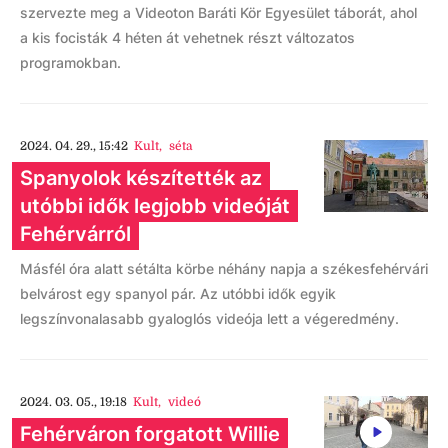
szervezte meg a Videoton Baráti Kör Egyesület táborát, ahol
a kis focisták 4 héten át vehetnek részt változatos
programokban.
2024. 04. 29., 15:42
Kult
,
séta
Spanyolok készítették az
utóbbi idők legjobb videóját
Fehérvárról
Másfél óra alatt sétálta körbe néhány napja a székesfehérvári
belvárost egy spanyol pár. Az utóbbi idők egyik
legszínvonalasabb gyaloglós videója lett a végeredmény.
2024. 03. 05., 19:18
Kult
,
videó
Fehérváron forgatott Willie