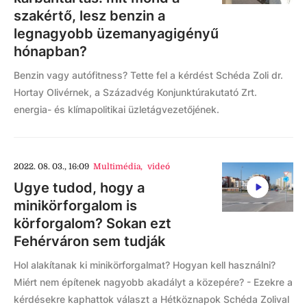
szakértő, lesz benzin a
legnagyobb üzemanyagigényű
hónapban?
Benzin vagy autófitness? Tette fel a kérdést Schéda Zoli dr.
Hortay Olivérnek, a Századvég Konjunktúrakutató Zrt.
energia- és klímapolitikai üzletágvezetőjének.
2022. 08. 03., 16:09
Multimédia
,
videó
Ugye tudod, hogy a
minikörforgalom is
körforgalom? Sokan ezt
Fehérváron sem tudják
Hol alakítanak ki minikörforgalmat? Hogyan kell használni?
Miért nem építenek nagyobb akadályt a közepére? - Ezekre a
kérdésekre kaphattok választ a Hétköznapok Schéda Zolival