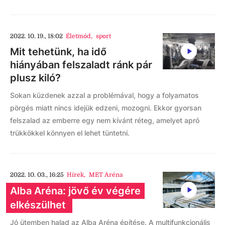
2022. 10. 19., 18:02
Életmód
,
sport
Mit tehetünk, ha idő
hiányában felszaladt ránk pár
plusz kiló?
Sokan küzdenek azzal a problémával, hogy a folyamatos
pörgés miatt nincs idejük edzeni, mozogni. Ekkor gyorsan
felszalad az emberre egy nem kívánt réteg, amelyet apró
trükkökkel könnyen el lehet tüntetni.
2022. 10. 03., 16:25
Hírek
,
MET Aréna
Alba Aréna: jövő év végére
elkészülhet
Jó ütemben halad az Alba Aréna építése. A multifunkcionális