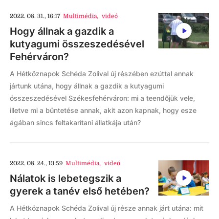
2022. 08. 31., 16:17
Multimédia
,
videó
Hogy állnak a gazdik a
kutyagumi összeszedésével
Fehérváron?
A Hétköznapok Schéda Zolival új részében ezúttal annak
jártunk utána, hogy állnak a gazdik a kutyagumi
összeszedésével Székesfehérváron: mi a teendőjük vele,
illetve mi a büntetése annak, akit azon kapnak, hogy esze
ágában sincs feltakarítani állatkája után?
2022. 08. 24., 13:59
Multimédia
,
videó
Nálatok is lebetegszik a
gyerek a tanév első hetében?
A Hétköznapok Schéda Zolival új része annak járt utána: mit