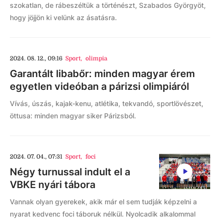
szokatlan, de rábeszéltük a történészt, Szabados Györgyöt,
hogy jöjjön ki velünk az ásatásra.
2024. 08. 12., 09:16
Sport
,
olimpia
Garantált libabőr: minden magyar érem
egyetlen videóban a párizsi olimpiáról
Vívás, úszás, kajak-kenu, atlétika, tekvandó, sportlövészet,
öttusa: minden magyar siker Párizsból.
2024. 07. 04., 07:31
Sport
,
foci
Négy turnussal indult el a
VBKE nyári tábora
Vannak olyan gyerekek, akik már el sem tudják képzelni a
nyarat kedvenc foci táboruk nélkül. Nyolcadik alkalommal