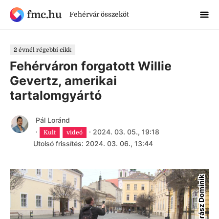
fmc.hu
Fehérvár összeköt
2 évnél régebbi cikk
Fehérváron forgatott Willie
Gevertz, amerikai
tartalomgyártó
Pál Loránd
·
·
2024. 03. 05., 19:18
Kult
videó
Utolsó frissítés: 2024. 03. 06., 13:44
Madarász Dominik