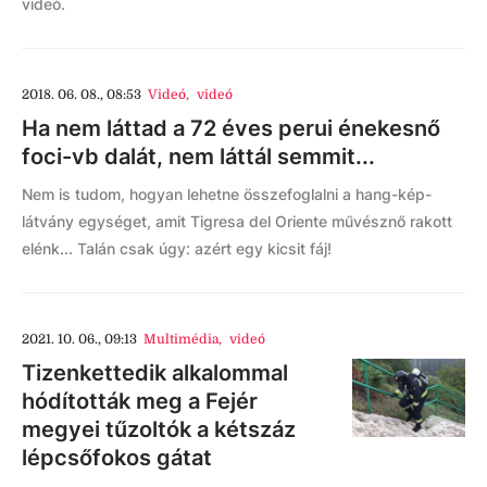
videó.
2018. 06. 08., 08:53
Videó
,
videó
Ha nem láttad a 72 éves perui énekesnő
foci-vb dalát, nem láttál semmit...
Nem is tudom, hogyan lehetne összefoglalni a hang-kép-
látvány egységet, amit Tigresa del Oriente művésznő rakott
elénk... Talán csak úgy: azért egy kicsit fáj!
2021. 10. 06., 09:13
Multimédia
,
videó
Tizenkettedik alkalommal
hódították meg a Fejér
megyei tűzoltók a kétszáz
lépcsőfokos gátat