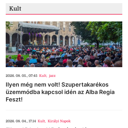
Kult
2026. 08. 05., 07:45
Kult
,
jazz
Ilyen még nem volt! Szupertakarékos
üzemmódba kapcsol idén az Alba Regia
Feszt!
2026. 08. 04., 17:14
Kult
,
Királyi Napok