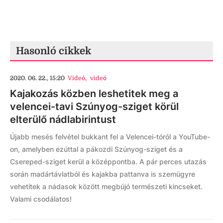
Hasonló cikkek
2020. 06. 22., 15:20
Videó
,
videó
Kajakozás közben leshetitek meg a
velencei-tavi Szúnyog-sziget körül
elterülő nádlabirintust
Újabb mesés felvétel bukkant fel a Velencei-tóról a YouTube-
on, amelyben ezúttal a pákozdi Szúnyog-sziget és a
Csereped-sziget kerül a középpontba. A pár perces utazás
során madártávlatból és kajakba pattanva is szemügyre
vehetitek a nádasok között megbújó természeti kincseket.
Valami csodálatos!