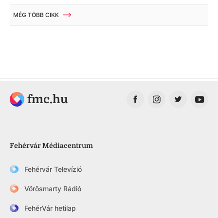
MÉG TÖBB CIKK
fmc.hu
Fehérvár Médiacentrum
Fehérvár Televízió
Vörösmarty Rádió
FehérVár hetilap