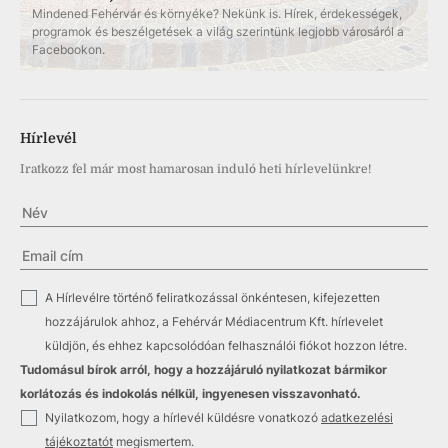
Mindened Fehérvár és környéke? Nekünk is. Hírek, érdekességek,
programok és beszélgetések a világ szerintünk legjobb városáról a
Facebookon.
Hírlevél
Iratkozz fel már most hamarosan induló heti hírlevelünkre!
✓
A Hírlevélre történő feliratkozással önkéntesen, kifejezetten
hozzájárulok ahhoz, a Fehérvár Médiacentrum Kft. hírlevelet
küldjön, és ehhez kapcsolódóan felhasználói fiókot hozzon létre.
Tudomásul bírok arról, hogy a hozzájáruló nyilatkozat bármikor
korlátozás és indokolás nélkül, ingyenesen visszavonható.
✓
Nyilatkozom, hogy a hírlevél küldésre vonatkozó
adatkezelési
tájékoztatót
megismertem.