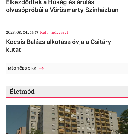
Elkezdődtek a Hűség és árulás
olvasópróbái a Vörösmarty Színházban
2026. 08. 04., 15:47
Kult
,
művészet
Kocsis Balázs alkotása óvja a Csitáry-
kutat
MÉG TÖBB CIKK
Életmód