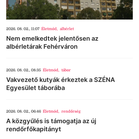
2026. 08. 02., 11:07
Életmód
,
albérlet
Nem emelkedtek jelentősen az
albérletárak Fehérváron
2026. 08. 02., 08:35
Életmód
,
tábor
Vakvezető kutyák érkeztek a SZÉNA
Egyesület táborába
2026. 08. 02., 06:46
Életmód
,
rendőrség
A közgyűlés is támogatja az új
rendőrfőkapitányt