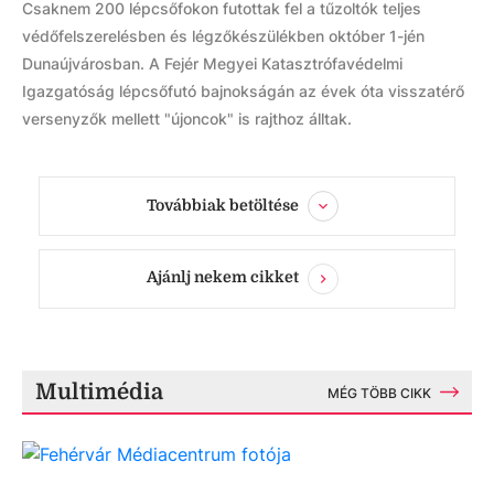
Csaknem 200 lépcsőfokon futottak fel a tűzoltók teljes
védőfelszerelésben és légzőkészülékben október 1-jén
Dunaújvárosban. A Fejér Megyei Katasztrófavédelmi
Igazgatóság lépcsőfutó bajnokságán az évek óta visszatérő
versenyzők mellett "újoncok" is rajthoz álltak.
Továbbiak betöltése
Ajánlj nekem cikket
Multimédia
MÉG TÖBB CIKK