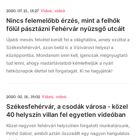
2020. 07. 21., 18:27
Videó
,
videó
Nincs felemelőbb érzés, mint a felhők
fölül pásztázni Fehérvár nyüzsgő utcáit
Újabb mesés felvétel került fel a világhálóra, amely ezúttal a
Székesfehérvárt, azon belül is a Vízivárost helyezi a
középpontba. Mondanom sem kell, igencsak megnyugtató
tud lenni, ahogy madártávlatból kémlelhetjük a nyári
hétköznapok élettel teli forgatagát. Ki ne hagyjátok!
2020. 05. 18., 19:02
Videó
,
videó
Székesfehérvár, a csodák városa - közel
40 helyszín villan fel egyetlen videóban
Közel negyven fehérvári helyszínen forgatott munkatársunk,
Pethő Gábor, amiből aztán összeállt egy nagyon hangulatos