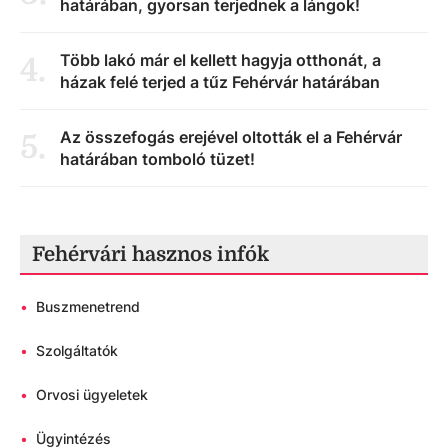
határában, gyorsan terjednek a lángok!
Több lakó már el kellett hagyja otthonát, a
4
.
házak felé terjed a tűz Fehérvár határában
Az összefogás erejével oltották el a Fehérvár
5
.
határában tomboló tüzet!
Fehérvári hasznos infók
•
Buszmenetrend
•
Szolgáltatók
•
Orvosi ügyeletek
•
Ügyintézés