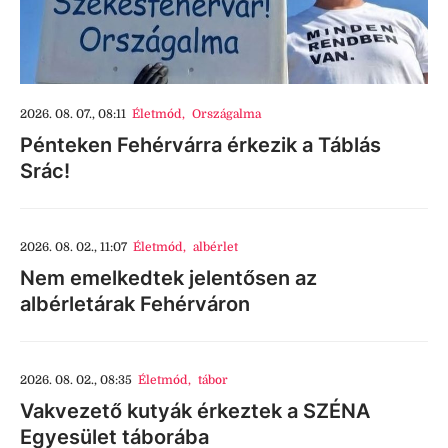
2026. 08. 07., 08:11
Életmód
,
Országalma
Pénteken Fehérvárra érkezik a Táblás
Srác!
2026. 08. 02., 11:07
Életmód
,
albérlet
Nem emelkedtek jelentősen az
albérletárak Fehérváron
2026. 08. 02., 08:35
Életmód
,
tábor
Vakvezető kutyák érkeztek a SZÉNA
Egyesület táborába