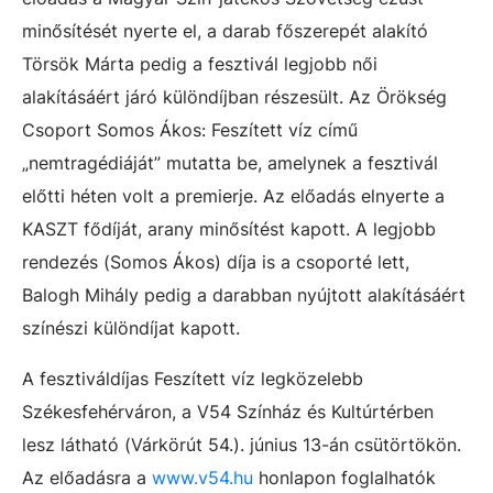
minősítését nyerte el, a darab főszerepét alakító
Törsök Márta pedig a fesztivál legjobb női
alakításáért járó különdíjban részesült. Az Örökség
Csoport Somos Ákos: Feszített víz című
„nemtragédiáját” mutatta be, amelynek a fesztivál
előtti héten volt a premierje. Az előadás elnyerte a
KASZT fődíját, arany minősítést kapott. A legjobb
rendezés (Somos Ákos) díja is a csoporté lett,
Balogh Mihály pedig a darabban nyújtott alakításáért
színészi különdíjat kapott.
A fesztiváldíjas Feszített víz legközelebb
Székesfehérváron, a V54 Színház és Kultúrtérben
lesz látható (Várkörút 54.). június 13-án csütörtökön.
Az előadásra a
www.v54.hu
honlapon foglalhatók