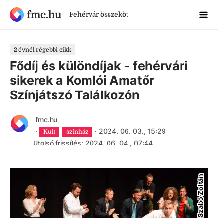
fmc.hu
Fehérvár összeköt
2 évnél régebbi cikk
Fődíj és különdíjak - fehérvári
sikerek a Komlói Amatőr
Színjátszó Találkozón
fmc.hu
·
·
2024. 06. 03., 15:29
Kult
színház
Utolsó frissítés: 2024. 06. 04., 07:44
Péter Szabó Zoltán