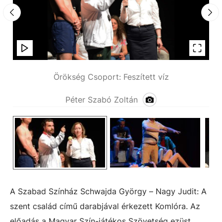
Örökség Csoport: Feszített víz
Péter Szabó Zoltán
A Szabad Színház Schwajda György – Nagy Judit: A
szent család című darabjával érkezett Komlóra. Az
előadás a Magyar Szín-játékos Szövetség ezüst