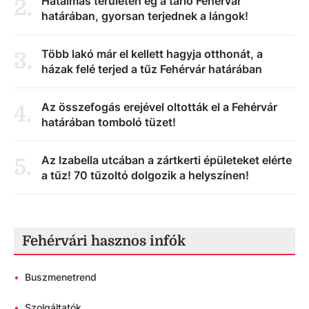
Hatalmas területen ég a tarló Fehérvár
2
.
határában, gyorsan terjednek a lángok!
Több lakó már el kellett hagyja otthonát, a
3
.
házak felé terjed a tűz Fehérvár határában
Az összefogás erejével oltották el a Fehérvár
4
.
határában tomboló tüzet!
Az Izabella utcában a zártkerti épületeket elérte
5
.
a tűz! 70 tűzoltó dolgozik a helyszínen!
Fehérvári hasznos infók
•
Buszmenetrend
•
Szolgáltatók