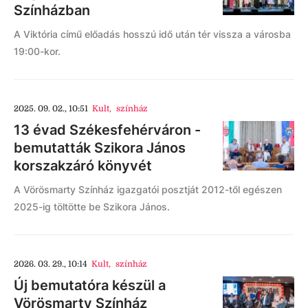
Színházban
A Viktória című előadás hosszú idő után tér vissza a városba
19:00-kor.
2025. 09. 02., 10:51
Kult
,
színház
13 évad Székesfehérváron -
bemutatták Szikora János
korszakzáró könyvét
A Vörösmarty Színház igazgatói posztját 2012-től egészen
2025-ig töltötte be Szikora János.
2026. 03. 29., 10:14
Kult
,
színház
Új bemutatóra készül a
Vörösmarty Színház