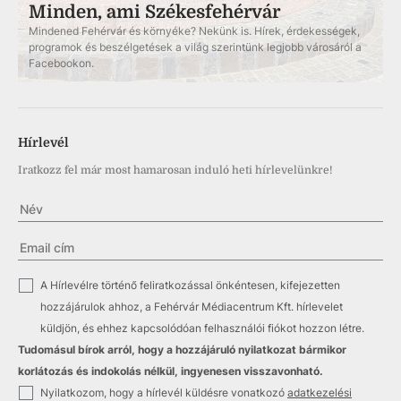
Minden, ami Székesfehérvár
Mindened Fehérvár és környéke? Nekünk is. Hírek, érdekességek,
programok és beszélgetések a világ szerintünk legjobb városáról a
Facebookon.
Hírlevél
Iratkozz fel már most hamarosan induló heti hírlevelünkre!
✓
A Hírlevélre történő feliratkozással önkéntesen, kifejezetten
hozzájárulok ahhoz, a Fehérvár Médiacentrum Kft. hírlevelet
küldjön, és ehhez kapcsolódóan felhasználói fiókot hozzon létre.
Tudomásul bírok arról, hogy a hozzájáruló nyilatkozat bármikor
korlátozás és indokolás nélkül, ingyenesen visszavonható.
✓
Nyilatkozom, hogy a hírlevél küldésre vonatkozó
adatkezelési