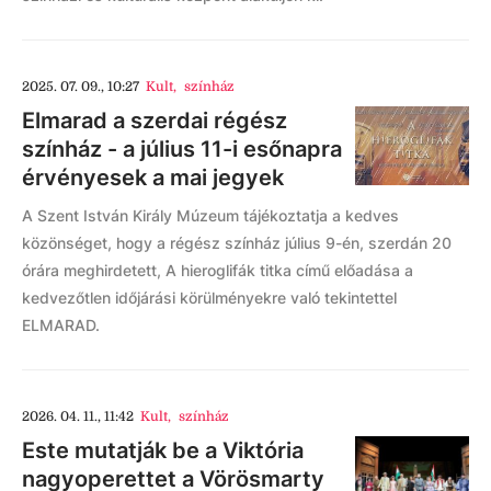
2025. 07. 09., 10:27
Kult
,
színház
Elmarad a szerdai régész
színház - a július 11-i esőnapra
érvényesek a mai jegyek
A Szent István Király Múzeum tájékoztatja a kedves
közönséget, hogy a régész színház július 9-én, szerdán 20
órára meghirdetett, A hieroglifák titka című előadása a
kedvezőtlen időjárási körülményekre való tekintettel
ELMARAD.
2026. 04. 11., 11:42
Kult
,
színház
Este mutatják be a Viktória
nagyoperettet a Vörösmarty