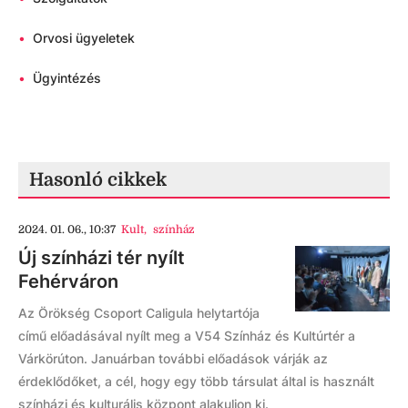
•
Orvosi ügyeletek
•
Ügyintézés
Hasonló cikkek
2024. 01. 06., 10:37
Kult
,
színház
Új színházi tér nyílt
Fehérváron
Az Örökség Csoport Caligula helytartója
című előadásával nyílt meg a V54 Színház és Kultúrtér a
Várkörúton. Januárban további előadások várják az
érdeklődőket, a cél, hogy egy több társulat által is használt
színházi és kulturális központ alakuljon ki.