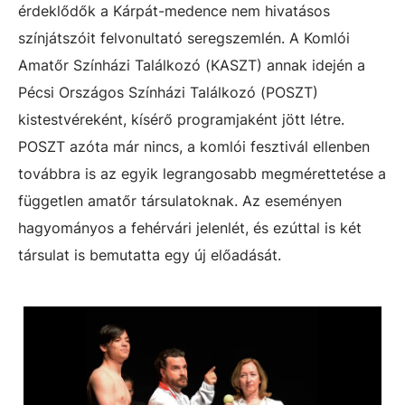
érdeklődők a Kárpát-medence nem hivatásos
színjátszóit felvonultató seregszemlén. A Komlói
Amatőr Színházi Találkozó (KASZT) annak idején a
Pécsi Országos Színházi Találkozó (POSZT)
kistestvéreként, kísérő programjaként jött létre.
POSZT azóta már nincs, a komlói fesztivál ellenben
továbbra is az egyik legrangosabb megmérettetése a
független amatőr társulatoknak. Az eseményen
hagyományos a fehérvári jelenlét, és ezúttal is két
társulat is bemutatta egy új előadását.