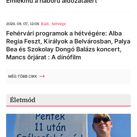
Emlékmű a háború áldozataiért
2026. 08. 07., 12:06
Kult
,
hétvége
Fehérvári programok a hétvégére: Alba
Regia Feszt, Királyok a Belvárosban, Palya
Bea és Szokolay Dongó Balázs koncert,
Mancs őrjárat : A dínófilm
MÉG TÖBB CIKK
Életmód