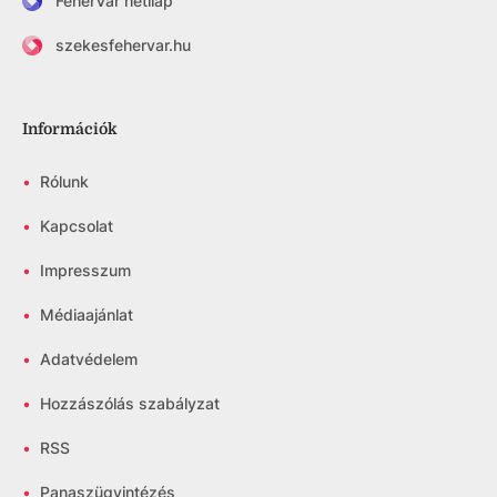
FehérVár hetilap
szekesfehervar.hu
Információk
•
Rólunk
•
Kapcsolat
•
Impresszum
•
Médiaajánlat
•
Adatvédelem
•
Hozzászólás szabályzat
•
RSS
•
Panaszügyintézés