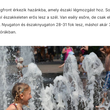
degfront érkezik hazánkba, amely északi légmozgást hoz. So
 északkeleten erős lesz a szél. Van esély esőre, de csak e
ar. Nyugaton és északnyugaton 28-31 fok lesz, máshol akár 
órákban.