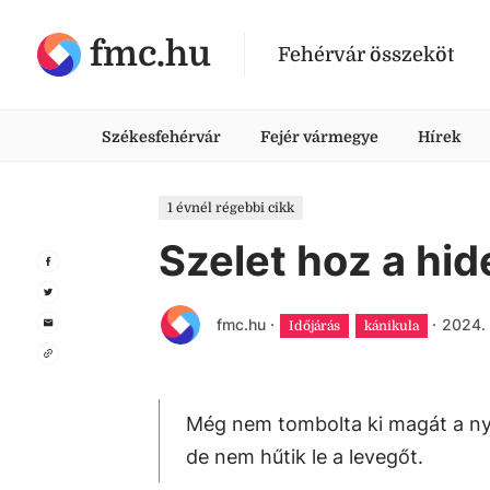
fmc.hu
Fehérvár összeköt
Székesfehérvár
Fejér vármegye
Hírek
1 évnél régebbi cikk
Szelet hoz a hid
fmc.hu
·
·
2024. 
Időjárás
kánikula
Még nem tombolta ki magát a nyár
de nem hűtik le a levegőt.