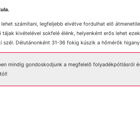
ula.
ehet számítani, legfeljebb elvétve fordulhat elő átmenetil
 tájak kivételével sokfelé élénk, helyenként erős lehet eze
ki szél. Délutánonként 31-36 fokig kúszik a hőmérők higany
gben mindig gondoskodjunk a megfelelő folyadékpótlásról é
ól!