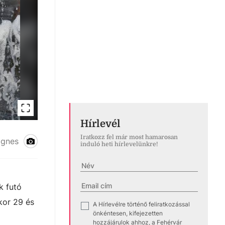
Hírlevél
Iratkozz fel már most hamarosan
agnes
induló heti hírlevelünkre!
k futó
kor 29 és
A Hírlevélre történő feliratkozással
✓
önkéntesen, kifejezetten
hozzájárulok ahhoz, a Fehérvár