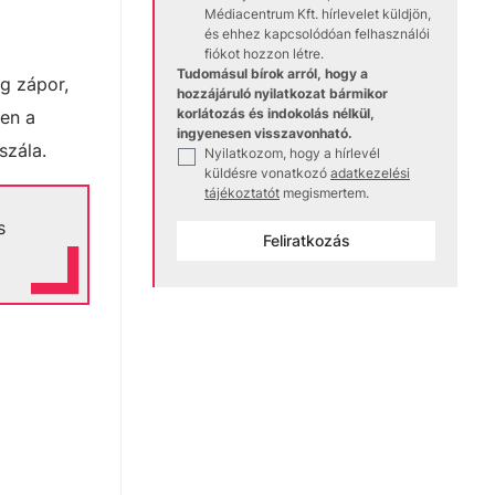
Médiacentrum Kft. hírlevelet küldjön,
és ehhez kapcsolódóan felhasználói
fiókot hozzon létre.
Tudomásul bírok arról, hogy a
eg zápor,
hozzájáruló nyilatkozat bármikor
korlátozás és indokolás nélkül,
ken a
ingyenesen visszavonható.
szála.
Nyilatkozom, hogy a hírlevél
✓
küldésre vonatkozó
adatkezelési
tájékoztatót
megismertem.
s
Feliratkozás