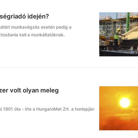
őségriadó idején?
badtéri munkavégzés esetén pedig a
osítania kell a munkáltatóknak.
er volt olyan meleg
 1901 óta - írta a HungaroMet Zrt. a honlapján