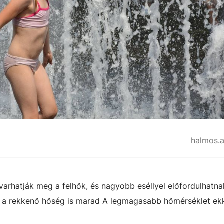
halmos.
rhatják meg a felhők, és nagyobb eséllyel előfordulhatna
és a rekkenő hőség is marad A legmagasabb hőmérséklet ek