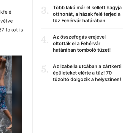
Több lakó már el kellett hagyja
3
.
kfelé
otthonát, a házak felé terjed a
tűz Fehérvár határában
lvétve
37 fokot is
Az összefogás erejével
4
.
oltották el a Fehérvár
határában tomboló tüzet!
Az Izabella utcában a zártkerti
5
.
épületeket elérte a tűz! 70
tűzoltó dolgozik a helyszínen!