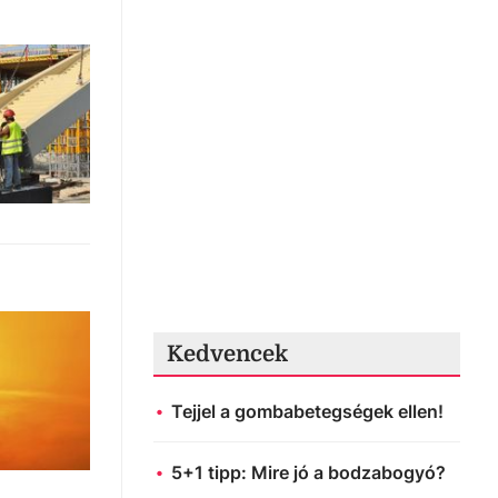
Kedvencek
Tejjel a gombabetegségek ellen!
5+1 tipp: Mire jó a bodzabogyó?