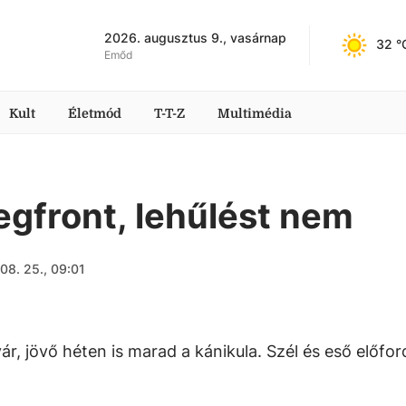
2026. augusztus 9., vasárnap
32
 °
Emőd
Kult
Életmód
T-T-Z
Multimédia
egfront, lehűlést nem
08. 25., 09:01
, jövő héten is marad a kánikula. Szél és eső előfor