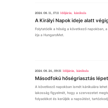
2024. 08. 11., 17:11
Időjárás
,
kánikula
A Királyi Napok ideje alatt végig
Folytatódik a hőség a következő napokban, a
írja a HungaroMet.
2024. 08. 24., 09:31
Időjárás
,
kánikula
Másodfokú hőségriasztás lépet
A következő napokban ismét kánikulára lehet 
lakosság figyelmét, hogy a szervezetet meg
folyadékot és kerüljék a napsütést, tartózkodj