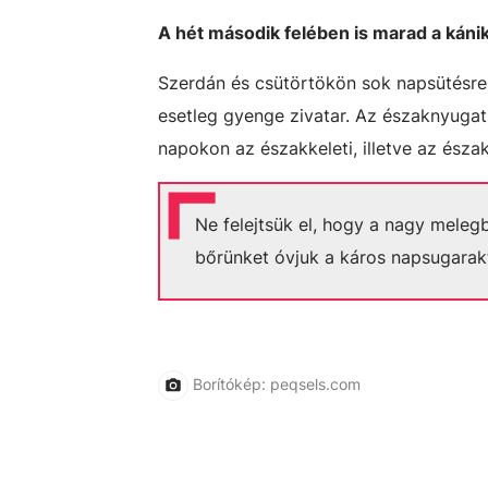
A hét második felében is marad a kánik
Szerdán és csütörtökön sok napsütésre l
esetleg gyenge zivatar. Az északnyugati
napokon az északkeleti, illetve az észa
Ne felejtsük el, hogy a nagy mele
bőrünket óvjuk a káros napsugarakt
Borítókép: peqsels.com