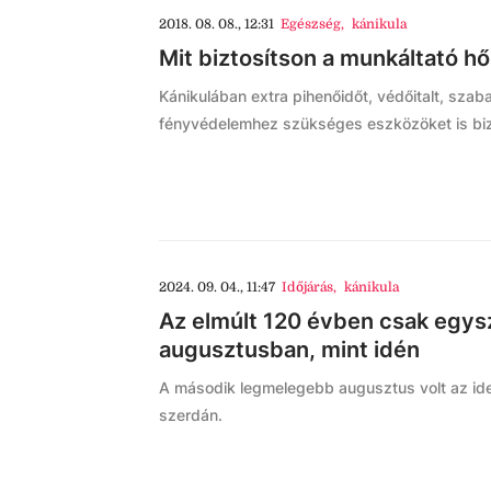
2018. 08. 08., 12:31
Egészség
,
kánikula
Mit biztosítson a munkáltató h
Kánikulában extra pihenőidőt, védőitalt, sza
fényvédelemhez szükséges eszközöket is bizt
2024. 09. 04., 11:47
Időjárás
,
kánikula
Az elmúlt 120 évben csak egysz
augusztusban, mint idén
A második legmelegebb augusztus volt az idei
szerdán.