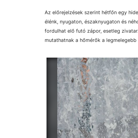
Az előrejelzések szerint hétfőn egy hi
élénk, nyugaton, északnyugaton és néhol
fordulhat elő futó zápor, esetleg zivat
mutathatnak a hőmérők a legmelegebb 