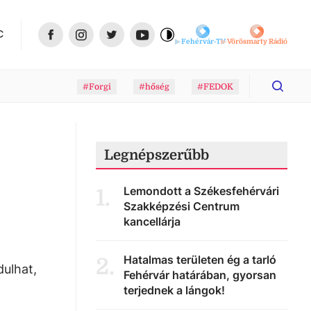
C
Fehérvár-TV
Vörösmarty Rádió
#Forgi
#hőség
#FEDOK
Legnépszerűbb
Lemondott a Székesfehérvári
1
.
Szakképzési Centrum
kancellárja
Hatalmas területen ég a tarló
2
.
dulhat,
Fehérvár határában, gyorsan
terjednek a lángok!