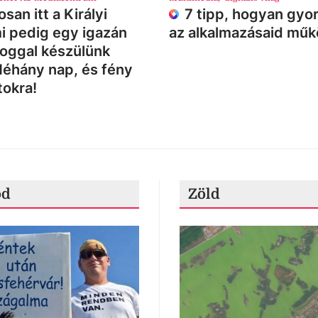
san itt a Királyi
7 tipp, hogyan gyor
i pedig egy igazán
az alkalmazásaid mű
loggal készülünk
Néhány nap, és fény
tokra!
ód
Zöld