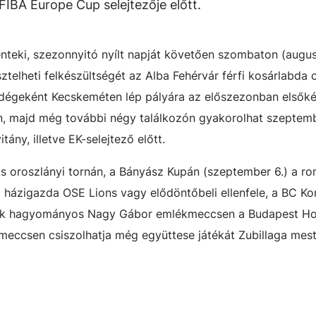
FIBA Europe Cup selejtezője előtt.
nteki, szezonnyitó nyílt napját követően szombaton (augus
elheti felkészültségét az Alba Fehérvár férfi kosárlabda 
ndégeként Kecskeméten lép pályára az előszezonban elsőkén
n, majd még további négy találkozón gyakorolhat szeptemb
ány, illetve EK-selejtező előtt.
s oroszlányi tornán, a Bányász Kupán (szeptember 6.) a r
 házigazda OSE Lions vagy elődöntőbeli ellenfele, a BC K
ak hagyományos Nagy Gábor emlékmeccsen a Budapest Ho
 meccsen csiszolhatja még együttese játékát Zubillaga mest