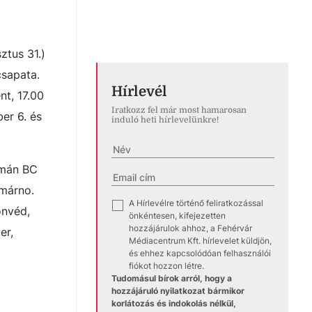
ztus 31.)
csapata.
Hírlevél
t, 17.00
Iratkozz fel már most hamarosan
er 6. és
induló heti hírlevelünkre!
omán BC
omárno.
A Hírlevélre történő feliratkozással
✓
nvéd,
önkéntesen, kifejezetten
hozzájárulok ahhoz, a Fehérvár
er,
Médiacentrum Kft. hírlevelet küldjön,
és ehhez kapcsolódóan felhasználói
fiókot hozzon létre.
Tudomásul bírok arról, hogy a
hozzájáruló nyilatkozat bármikor
korlátozás és indokolás nélkül,