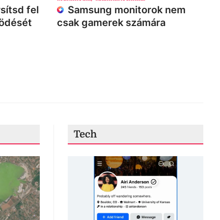
sítsd fel
Samsung monitorok nem
ködését
csak gamerek számára
Tech