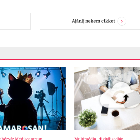
Ajánlj nekem cikket
ehérvár Médiacentrum
Multimédia
,
digitális világ