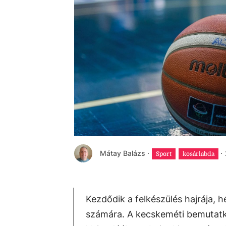
Mátay Balázs
·
·
Sport
kosárlabda
Kezdődik a felkészülés hajrája, 
számára. A kecskeméti bemutatk