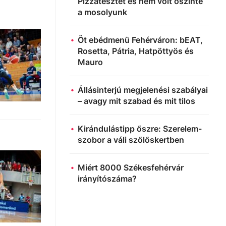
Pizzatesztet és nem volt őszinte
a mosolyunk
Öt ebédmenü Fehérváron: bEAT,
Rosetta, Pátria, Hatpöttyös és
Mauro
Állásinterjú megjelenési szabályai
– avagy mit szabad és mit tilos
Kirándulástipp őszre: Szerelem-
szobor a váli szőlőskertben
Miért 8000 Székesfehérvár
irányítószáma?