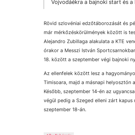
Vojvodáékra a bajnoki start és a 
Rövid szlovéniai edzőtáborozását és pé
már mérkőzéskörülmények között is teszt
Alejandro Zubillaga alakulata a KTE ve
órakor a Messzi István Sportcsarnokba
18. között a szeptember végi bajnoki nyit
Az ellenfelek között lesz a hagyományo
Timisoara, majd a másnapi helyosztón a
Később, szeptember 14-én az ugyancs
végül pedig a Szeged elleni zárt kapus
szeptember 18-án.