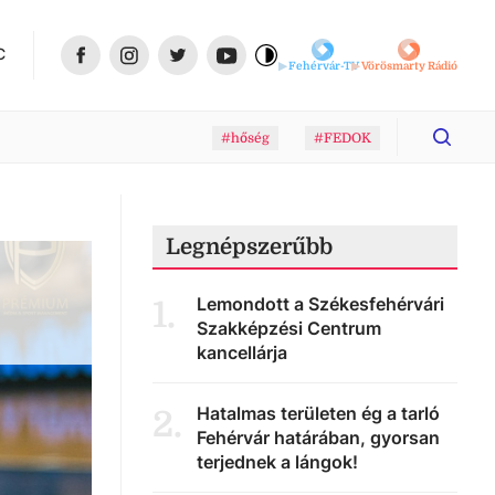
C
Fehérvár-TV
Vörösmarty Rádió
#hőség
#FEDOK
Legnépszerűbb
Lemondott a Székesfehérvári
1
.
Szakképzési Centrum
kancellárja
Hatalmas területen ég a tarló
2
.
Fehérvár határában, gyorsan
terjednek a lángok!