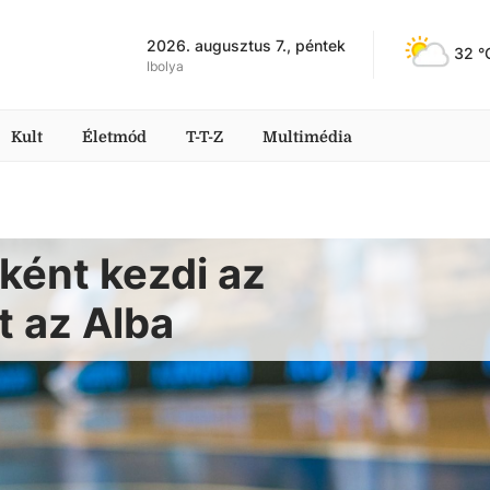
2026. augusztus 7., péntek
32
 °
Ibolya
Kult
Életmód
T-T-Z
Multimédia
ként kezdi az
 az Alba