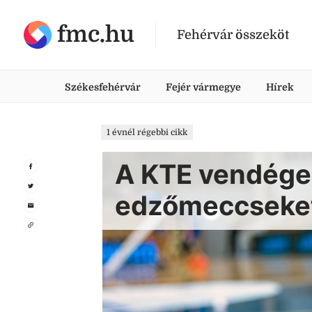
fmc.hu
Fehérvár összeköt
Székesfehérvár
Fejér vármegye
Hírek
1 évnél régebbi cikk
A KTE vendége
edzőmeccseket