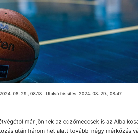
2024. 08. 29., 08:18
Utolsó frissítés: 2024. 08. 29., 08:47
hétvégétől már jönnek az edzőmeccsek is az Alba kos
ozás után három hét alatt további négy mérkőzés v