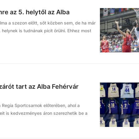
e az 5. helytől az Alba
álma a szezon előtt, sőt közben sem, de ha már
 helynek is tudnának picit örülni. Ehhez most
árót tart az Alba Fehérvár
a Regia Sportcsarnok előterében, ahol a
zeit is kedvezményes áron szerezhetik be a