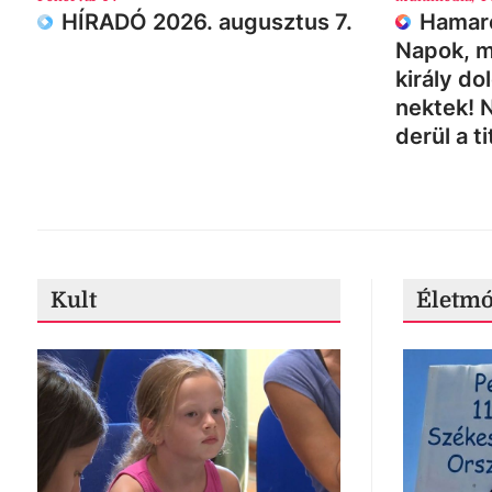
HÍRADÓ 2026. augusztus 7.
Hamaro
Napok, m
király do
nektek! 
derül a ti
Kult
Életm