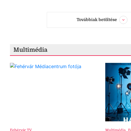
Továbbiak betöltése
Multimédia
Fehérvár TV
Multimédia
,
F