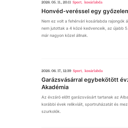
2026. 05. 11., 20:11
Sport
,
kosárlabda
Honvéd-veréssel egy győzelemr
Nem ez volt a fehérvári kosárlabda rajongók 
nem jutottak a 4 közé kedvenceik, az újabb 5.
már nagyon közel állnak.
2026. 06. 17., 12:39
Sport
,
kosárlabda
Garázsvásárral egybekötött évz
Akadémia
Az évzáró előtt garázsvásárt tartanak az Alb
korábbi évek relikviáit, sportruházatát és me
szurkolók.