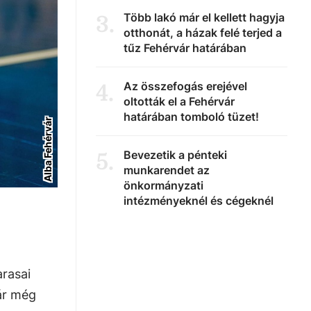
Több lakó már el kellett hagyja
3
.
otthonát, a házak felé terjed a
tűz Fehérvár határában
Az összefogás erejével
4
.
oltották el a Fehérvár
határában tomboló tüzet!
Alba Fehérvár
Bevezetik a pénteki
5
.
munkarendet az
önkormányzati
intézményeknél és cégeknél
arasai
ár még