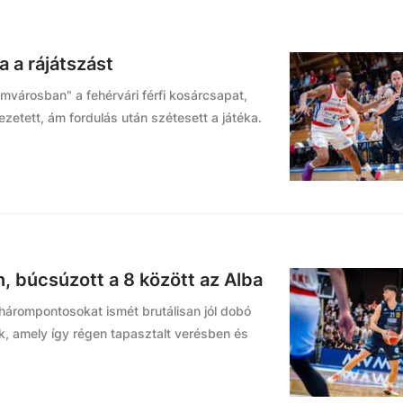
 a rájátszást
omvárosban" a fehérvári férfi kosárcsapat,
zetett, ám fordulás után szétesett a játéka.
n, búcsúzott a 8 között az Alba
a hárompontosokat ismét brutálisan jól dobó
, amely így régen tapasztalt verésben és