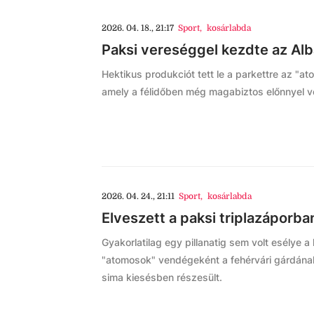
2026. 04. 18., 21:17
Sport
,
kosárlabda
Paksi vereséggel kezdte az Alba
Hektikus produkciót tett le a parkettre az "at
amely a félidőben még magabiztos előnnyel ve
2026. 04. 24., 21:11
Sport
,
kosárlabda
Elveszett a paksi triplazáporba
Gyakorlatilag egy pillanatig sem volt esélye 
"atomosok" vendégeként a fehérvári gárdának
sima kiesésben részesült.