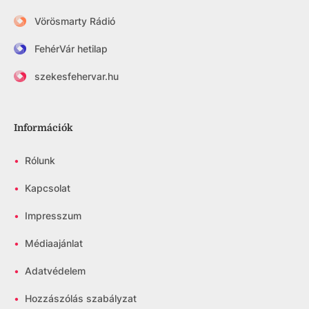
Vörösmarty Rádió
FehérVár hetilap
szekesfehervar.hu
Információk
•
Rólunk
•
Kapcsolat
•
Impresszum
•
Médiaajánlat
•
Adatvédelem
•
Hozzászólás szabályzat