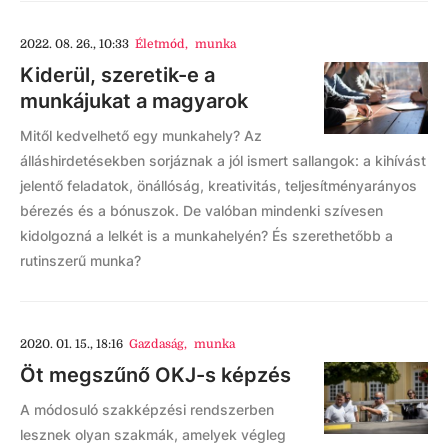
2022. 08. 26., 10:33
Életmód
,
munka
Kiderül, szeretik-e a
munkájukat a magyarok
Mitől kedvelhető egy munkahely? Az
álláshirdetésekben sorjáznak a jól ismert sallangok: a kihívást
jelentő feladatok, önállóság, kreativitás, teljesítményarányos
bérezés és a bónuszok. De valóban mindenki szívesen
kidolgozná a lelkét is a munkahelyén? És szerethetőbb a
rutinszerű munka?
2020. 01. 15., 18:16
Gazdaság
,
munka
Öt megszűnő OKJ-s képzés
A módosuló szakképzési rendszerben
lesznek olyan szakmák, amelyek végleg