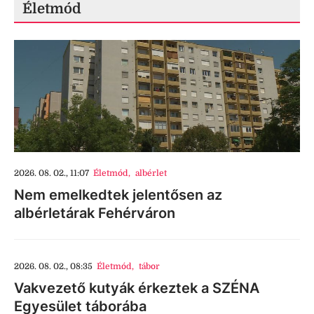
Életmód
2026. 08. 02., 11:07
Életmód
,
albérlet
Nem emelkedtek jelentősen az
albérletárak Fehérváron
2026. 08. 02., 08:35
Életmód
,
tábor
Vakvezető kutyák érkeztek a SZÉNA
Egyesület táborába