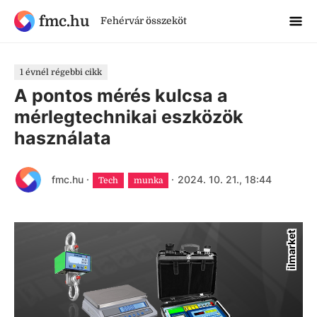
fmc.hu
Fehérvár összeköt
1 évnél régebbi cikk
A pontos mérés kulcsa a
mérlegtechnikai eszközök
használata
fmc.hu
·
·
2024. 10. 21., 18:44
Tech
munka
ilmarket