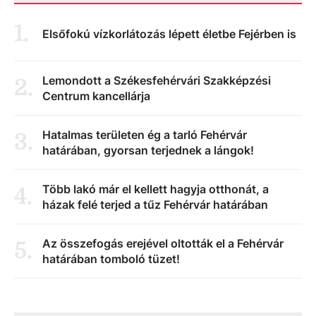
1
.
Elsőfokú vízkorlátozás lépett életbe Fejérben is
Lemondott a Székesfehérvári Szakképzési
2
.
Centrum kancellárja
Hatalmas területen ég a tarló Fehérvár
3
.
határában, gyorsan terjednek a lángok!
Több lakó már el kellett hagyja otthonát, a
4
.
házak felé terjed a tűz Fehérvár határában
Az összefogás erejével oltották el a Fehérvár
5
.
határában tomboló tüzet!