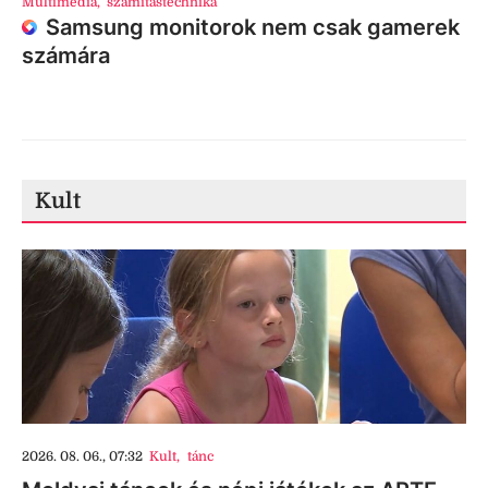
Multimédia
,
számítástechnika
Samsung monitorok nem csak gamerek
számára
Kult
2026. 08. 06., 07:32
Kult
,
tánc