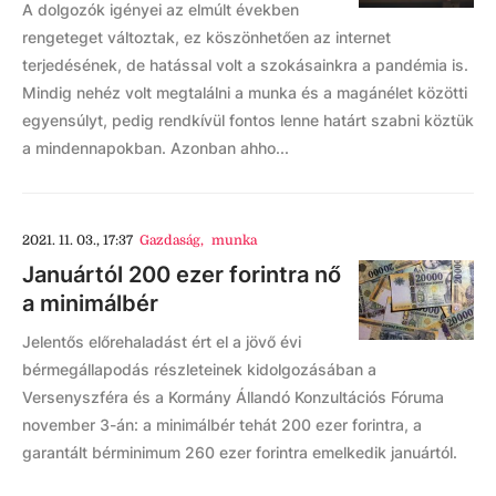
A dolgozók igényei az elmúlt években
rengeteget változtak, ez köszönhetően az internet
terjedésének, de hatással volt a szokásainkra a pandémia is.
Mindig nehéz volt megtalálni a munka és a magánélet közötti
egyensúlyt, pedig rendkívül fontos lenne határt szabni köztük
a mindennapokban. Azonban ahho...
2021. 11. 03., 17:37
Gazdaság
,
munka
Januártól 200 ezer forintra nő
a minimálbér
Jelentős előrehaladást ért el a jövő évi
bérmegállapodás részleteinek kidolgozásában a
Versenyszféra és a Kormány Állandó Konzultációs Fóruma
november 3-án: a minimálbér tehát 200 ezer forintra, a
garantált bérminimum 260 ezer forintra emelkedik januártól.