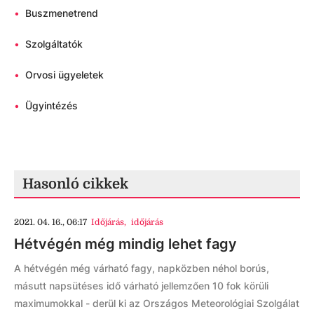
•
Buszmenetrend
•
Szolgáltatók
•
Orvosi ügyeletek
•
Ügyintézés
Hasonló cikkek
2021. 04. 16., 06:17
Időjárás
,
időjárás
Hétvégén még mindig lehet fagy
A hétvégén még várható fagy, napközben néhol borús,
másutt napsütéses idő várható jellemzően 10 fok körüli
maximumokkal - derül ki az Országos Meteorológiai Szolgálat