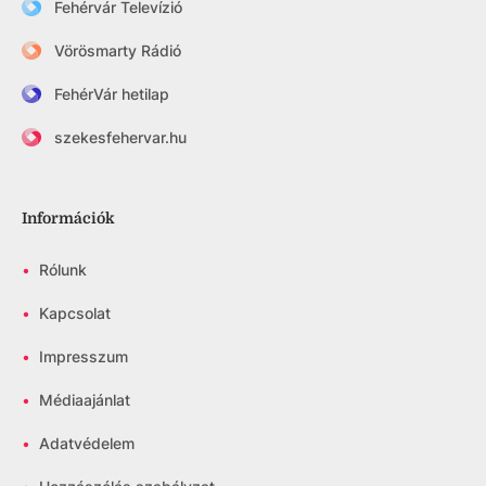
Fehérvár Televízió
Vörösmarty Rádió
FehérVár hetilap
szekesfehervar.hu
Információk
•
Rólunk
•
Kapcsolat
•
Impresszum
•
Médiaajánlat
•
Adatvédelem