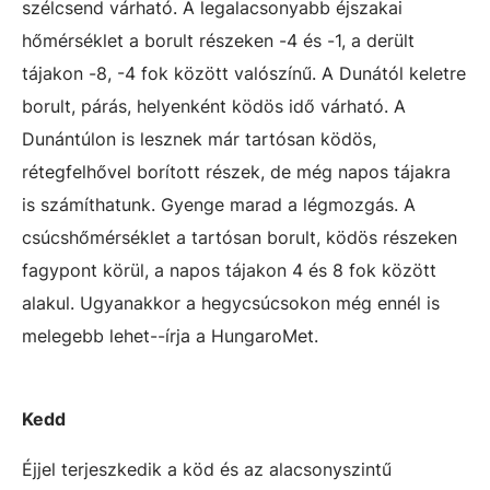
szélcsend várható. A legalacsonyabb éjszakai
hőmérséklet a borult részeken -4 és -1, a derült
tájakon -8, -4 fok között valószínű. A Dunától keletre
borult, párás, helyenként ködös idő várható. A
Dunántúlon is lesznek már tartósan ködös,
rétegfelhővel borított részek, de még napos tájakra
is számíthatunk. Gyenge marad a légmozgás. A
csúcshőmérséklet a tartósan borult, ködös részeken
fagypont körül, a napos tájakon 4 és 8 fok között
alakul. Ugyanakkor a hegycsúcsokon még ennél is
melegebb lehet--írja a HungaroMet.
Kedd
Éjjel terjeszkedik a köd és az alacsonyszintű