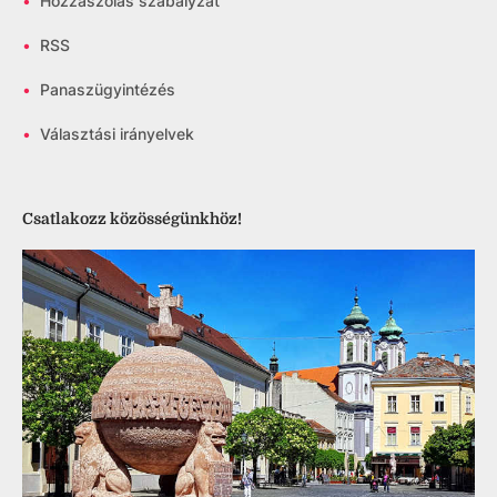
•
Hozzászólás szabályzat
•
RSS
•
Panaszügyintézés
•
Választási irányelvek
Csatlakozz közösségünkhöz!