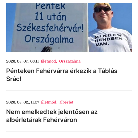
2026. 08. 07., 08:11
Életmód
,
Országalma
Pénteken Fehérvárra érkezik a Táblás
Srác!
2026. 08. 02., 11:07
Életmód
,
albérlet
Nem emelkedtek jelentősen az
albérletárak Fehérváron