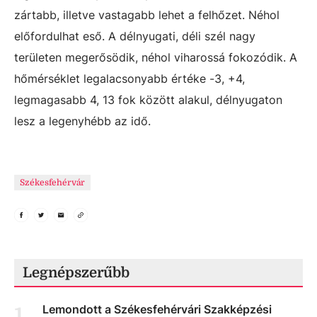
zártabb, illetve vastagabb lehet a felhőzet. Néhol
előfordulhat eső. A délnyugati, déli szél nagy
területen megerősödik, néhol viharossá fokozódik. A
hőmérséklet legalacsonyabb értéke -3, +4,
legmagasabb 4, 13 fok között alakul, délnyugaton
lesz a legenyhébb az idő.
Székesfehérvár
Legnépszerűbb
Lemondott a Székesfehérvári Szakképzési
1
.