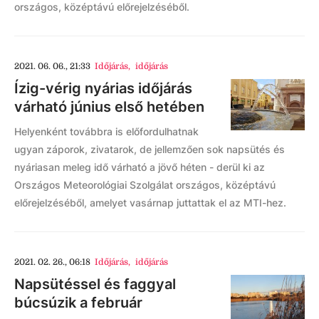
országos, középtávú előrejelzéséből.
2021. 06. 06., 21:33
Időjárás
,
időjárás
Ízig-vérig nyárias időjárás
várható június első hetében
Helyenként továbbra is előfordulhatnak
ugyan záporok, zivatarok, de jellemzően sok napsütés és
nyáriasan meleg idő várható a jövő héten - derül ki az
Országos Meteorológiai Szolgálat országos, középtávú
előrejelzéséből, amelyet vasárnap juttattak el az MTI-hez.
2021. 02. 26., 06:18
Időjárás
,
időjárás
Napsütéssel és faggyal
búcsúzik a február