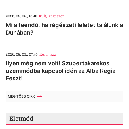
2026. 08. 05., 16:43
Kult
,
régészet
Mi a teendő, ha régészeti leletet találunk a
Dunában?
2026. 08. 05., 07:45
Kult
,
jazz
Ilyen még nem volt! Szupertakarékos
üzemmódba kapcsol idén az Alba Regia
Feszt!
MÉG TÖBB CIKK
Életmód