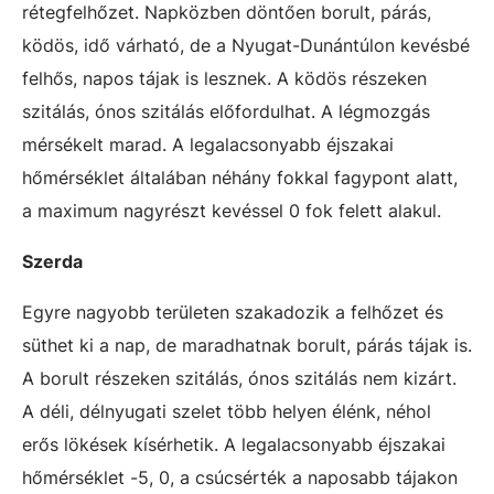
rétegfelhőzet. Napközben döntően borult, párás,
ködös, idő várható, de a Nyugat-Dunántúlon kevésbé
felhős, napos tájak is lesznek. A ködös részeken
szitálás, ónos szitálás előfordulhat. A légmozgás
mérsékelt marad. A legalacsonyabb éjszakai
hőmérséklet általában néhány fokkal fagypont alatt,
a maximum nagyrészt kevéssel 0 fok felett alakul.
Szerda
Egyre nagyobb területen szakadozik a felhőzet és
süthet ki a nap, de maradhatnak borult, párás tájak is.
A borult részeken szitálás, ónos szitálás nem kizárt.
A déli, délnyugati szelet több helyen élénk, néhol
erős lökések kísérhetik. A legalacsonyabb éjszakai
hőmérséklet -5, 0, a csúcsérték a naposabb tájakon