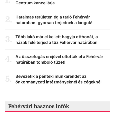
Centrum kancellárja
Hatalmas területen ég a tarló Fehérvár
2
.
határában, gyorsan terjednek a lángok!
Több lakó már el kellett hagyja otthonát, a
3
.
házak felé terjed a tűz Fehérvár határában
Az összefogás erejével oltották el a Fehérvár
4
.
határában tomboló tüzet!
Bevezetik a pénteki munkarendet az
5
.
önkormányzati intézményeknél és cégeknél
Fehérvári hasznos infók