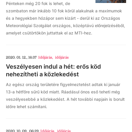
Pénteken még 20 fok is lehet, de
szombaton már inkább 10 fok körül alakulnak a maximumok
és a hegyekben hózápor sem kizárt - derül ki az Országos
Meteorológiai Szolgálat országos, középtávú előrejelzéséből,
amelyet csütörtökön juttattak el az MTI-hez.
2020. 01. 12., 16:37
Időjárás
,
időjárás
Veszélyesen indul a hét: erős köd
nehezítheti a közlekedést
Az egész ország területére figyelmeztetést adtak ki január
13-a hétfőre sűrű köd miatt. Ráadásul ónos eső teheti még
veszélyesebbé a közlekedést. A hét további napjain is borult
időre lehet számítani.
2020. 10. 09., 06:29
Időjárás
,
időjárás