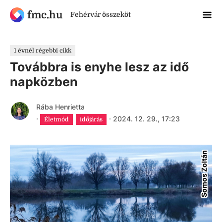
fmc.hu
Fehérvár összeköt
1 évnél régebbi cikk
Továbbra is enyhe lesz az idő
napközben
Rába Henrietta
·
·
2024. 12. 29., 17:23
Életmód
időjárás
Somos Zoltán