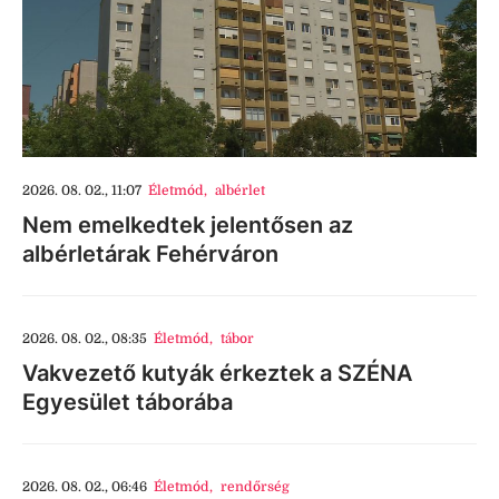
2026. 08. 02., 11:07
Életmód
,
albérlet
Nem emelkedtek jelentősen az
albérletárak Fehérváron
2026. 08. 02., 08:35
Életmód
,
tábor
Vakvezető kutyák érkeztek a SZÉNA
Egyesület táborába
2026. 08. 02., 06:46
Életmód
,
rendőrség