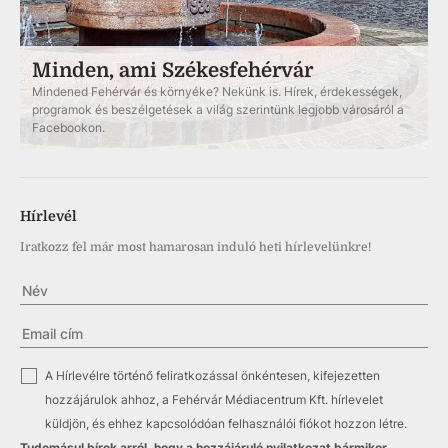
Minden, ami Székesfehérvár
Mindened Fehérvár és környéke? Nekünk is. Hírek, érdekességek,
programok és beszélgetések a világ szerintünk legjobb városáról a
Facebookon.
Hírlevél
Iratkozz fel már most hamarosan induló heti hírlevelünkre!
✓
A Hírlevélre történő feliratkozással önkéntesen, kifejezetten
hozzájárulok ahhoz, a Fehérvár Médiacentrum Kft. hírlevelet
küldjön, és ehhez kapcsolódóan felhasználói fiókot hozzon létre.
Tudomásul bírok arról, hogy a hozzájáruló nyilatkozat bármikor