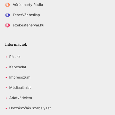
Vörösmarty Rádió
FehérVár hetilap
szekesfehervar.hu
Információk
•
Rólunk
•
Kapcsolat
•
Impresszum
•
Médiaajánlat
•
Adatvédelem
•
Hozzászólás szabályzat