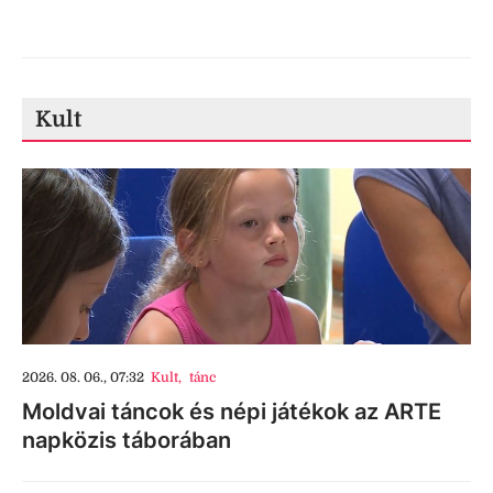
Kult
2026. 08. 06., 07:32
Kult
,
tánc
Moldvai táncok és népi játékok az ARTE
napközis táborában