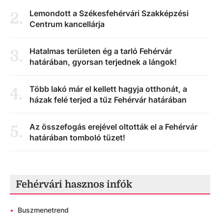
Lemondott a Székesfehérvári Szakképzési
2
.
Centrum kancellárja
Hatalmas területen ég a tarló Fehérvár
3
.
határában, gyorsan terjednek a lángok!
Több lakó már el kellett hagyja otthonát, a
4
.
házak felé terjed a tűz Fehérvár határában
Az összefogás erejével oltották el a Fehérvár
5
.
határában tomboló tüzet!
Fehérvári hasznos infók
•
Buszmenetrend