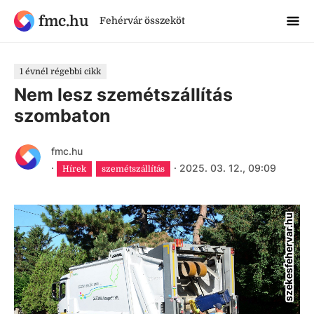
fmc.hu
Fehérvár összeköt
1 évnél régebbi cikk
Nem lesz szemétszállítás
szombaton
fmc.hu
·
·
2025. 03. 12., 09:09
Hírek
szemétszállítás
szekesfehervar.hu