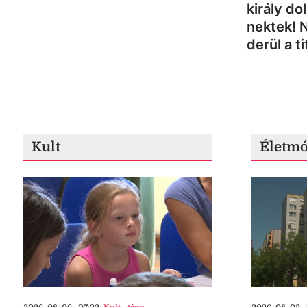
király do
nektek! 
derül a ti
Kult
Életm