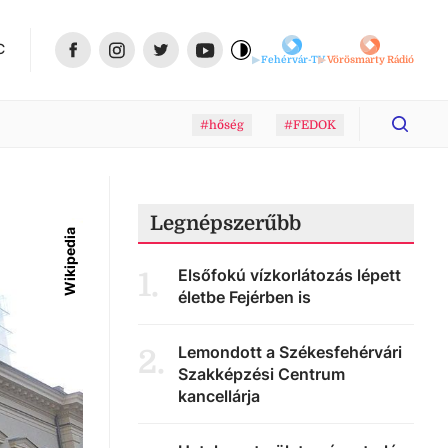
C
Fehérvár-TV
Vörösmarty Rádió
#hőség
#FEDOK
Legnépszerűbb
Wikipedia
Elsőfokú vízkorlátozás lépett
1
.
életbe Fejérben is
Lemondott a Székesfehérvári
2
.
Szakképzési Centrum
kancellárja