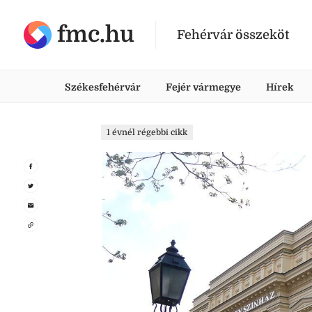
fmc.hu
Fehérvár összeköt
Székesfehérvár
Fejér vármegye
Hírek
1 évnél régebbi cikk