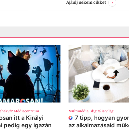
Ajánlj nekem cikket
ehérvár Médiacentrum
Multimédia
,
digitális világ
san itt a Királyi
7 tipp, hogyan gyor
i pedig egy igazán
az alkalmazásaid mű