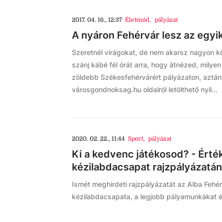
2017. 04. 16., 12:37
Életmód
,
pályázat
A nyáron Fehérvár lesz az egyi
Szeretnél virágokat, de nem akarsz nagyon k
szánj kábé fél órát arra, hogy átnézed, mily
zöldebb Székesfehérvárért pályázaton, aztán 
városgondnoksag.hu oldalról letölthető nyil...
2020. 02. 22., 11:44
Sport
,
pályázat
Ki a kedvenc játékosod? - Érték
kézilabdacsapat rajzpályázatán
Ismét meghirdeti rajzpályázatát az Alba Fehé
kézilabdacsapata, a legjobb pályamunkákat 