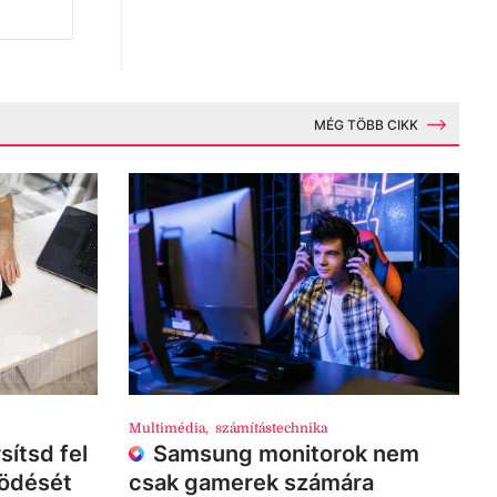
MÉG TÖBB CIKK
Multimédia
,
számítástechnika
sítsd fel
Samsung monitorok nem
ködését
csak gamerek számára