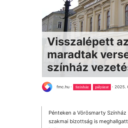
Visszalépett az
maradtak verse
színház vezeté
fmc.hu
·
·
2025. 0
Színház
pályázat
Pénteken a Vörösmarty Színház k
szakmai bizottság is meghallgatta