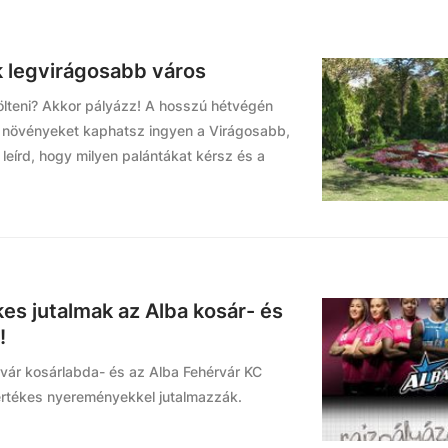
k legvirágosabb város
ölteni? Akkor pályázz! A hosszú hétvégén
en növényeket kaphatsz ingyen a Virágosabb,
leírd, hogy milyen palántákat kérsz és a
es jutalmak az Alba kosár- és
!
rvár kosárlabda- és az Alba Fehérvár KC
értékes nyereményekkel jutalmazzák.