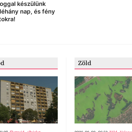
loggal készülünk
Néhány nap, és fény
tokra!
ód
Zöld