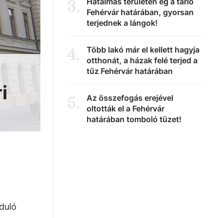
Hatalmas területen ég a tarló
3
.
Fehérvár határában, gyorsan
terjednek a lángok!
Több lakó már el kellett hagyja
4
.
otthonát, a házak felé terjed a
tűz Fehérvár határában
i
Az összefogás erejével
5
.
oltották el a Fehérvár
határában tomboló tüzet!
nduló