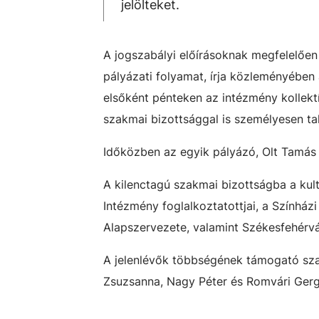
jelölteket.
A jogszabályi előírásoknak megfelelően 
pályázati folyamat, írja közleményébe
elsőként pénteken az intézmény kollekt
szakmai bizottsággal is személyesen ta
Időközben az egyik pályázó, Olt Tamás í
A kilenctagú szakmai bizottságba a kult
Intézmény foglalkoztatottjai, a Szính
Alapszervezete, valamint Székesfehérv
A jelenlévők többségének támogató sza
Zsuzsanna, Nagy Péter és Romvári Gerg