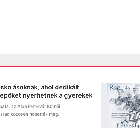
iskolásoknak, ahol dedikált
elépőket nyerhetnek a gyerekek
ata, az Alba Fehérvár KC női
árak közösen hirdették meg.