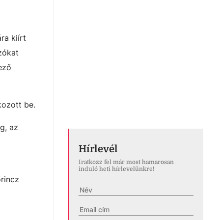
a kiírt
zókat
ező
kozott be.
g, az
Hírlevél
Iratkozz fel már most hamarosan
induló heti hírlevelünkre!
rincz