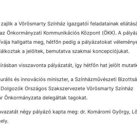
zajlik a Vörösmarty Színház igazgatói feladatainak ellátásár
n az Önkormányzati Kommunikációs Központ (ÖKK). A pályá
ívája hallgatta meg, hétfőn pedig a pályázatokat vélemény
lálkoztak a jelöltek, bemutatva szakmai koncepciójukat.
rásban visszavonta pályázatát, így hétfőn hat jelölt mutat
urális és innovációs miniszter, a Színházművészeti Bizottsá
ázi Dolgozók Országos Szakszervezete Vörösmarty Színház
ár Önkormányzata delegáltak tagokat.
vazatát négy pályázó kapta meg: dr. Komáromi György, Lő
ely.