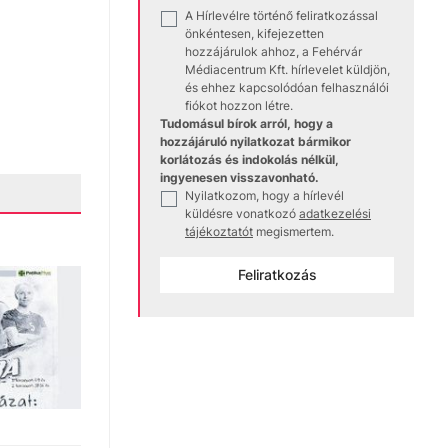
A Hírlevélre történő feliratkozással
✓
önkéntesen, kifejezetten
hozzájárulok ahhoz, a Fehérvár
Médiacentrum Kft. hírlevelet küldjön,
és ehhez kapcsolódóan felhasználói
fiókot hozzon létre.
Tudomásul bírok arról, hogy a
hozzájáruló nyilatkozat bármikor
korlátozás és indokolás nélkül,
ingyenesen visszavonható.
Nyilatkozom, hogy a hírlevél
✓
küldésre vonatkozó
adatkezelési
tájékoztatót
megismertem.
Feliratkozás