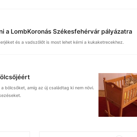
zni a LombKoronás Székesfehérvár pályázatra
erjéket és a vadszőlőt is most lehet kérni a kukaketrecekhez.
bölcsőjéért
a bölcsőket, amíg az új családtag ki nem növi.
tkezéseket.