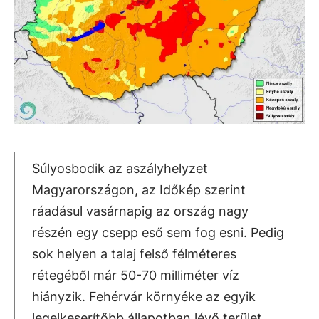
Súlyosbodik az aszályhelyzet
Magyarországon, az Időkép szerint
ráadásul vasárnapig az ország nagy
részén egy csepp eső sem fog esni. Pedig
sok helyen a talaj felső félméteres
rétegéből már 50-70 milliméter víz
hiányzik. Fehérvár környéke az egyik
legelkeserítőbb állapotban lévő terület.