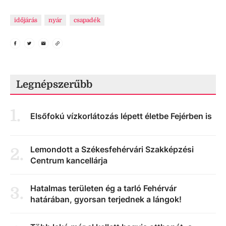
időjárás
nyár
csapadék
Legnépszerűbb
1
.
Elsőfokú vízkorlátozás lépett életbe Fejérben is
Lemondott a Székesfehérvári Szakképzési
2
.
Centrum kancellárja
Hatalmas területen ég a tarló Fehérvár
3
.
határában, gyorsan terjednek a lángok!