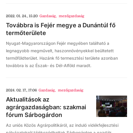
2022. 01. 24., 15:20
Gazdaság
,
mezőgazdaság
Továbbra is Fejér megye a Dunántúl fő
termőterülete
Nyugat-Magyarországon Fejér megyében található a
legnagyobb megművelt, haszonnövényekkel beültetett
termőföldterület. Hazánk fő termesztési területe azonban
továbbra is az Észak- és Dél-Alföld maradt.
2024. 02. 17., 17:06
Gazdaság
,
mezőgazdaság
Aktualitások az
agrárgazdaságban: szakmai
fórum Sárbogárdon
Az uniós Közös Agrárpolitikáról, az induló vidékfejlesztési
pályázatokról tájékozódhattak Sárbogárdon a gazdák.