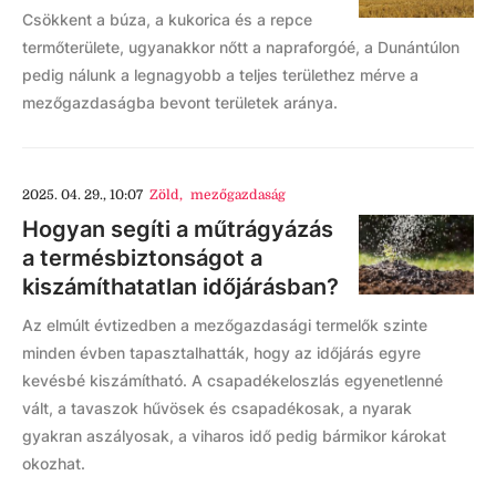
Csökkent a búza, a kukorica és a repce
termőterülete, ugyanakkor nőtt a napraforgóé, a Dunántúlon
pedig nálunk a legnagyobb a teljes területhez mérve a
mezőgazdaságba bevont területek aránya.
2025. 04. 29., 10:07
Zöld
,
mezőgazdaság
Hogyan segíti a műtrágyázás
a termésbiztonságot a
kiszámíthatatlan időjárásban?
Az elmúlt évtizedben a mezőgazdasági termelők szinte
minden évben tapasztalhatták, hogy az időjárás egyre
kevésbé kiszámítható. A csapadékeloszlás egyenetlenné
vált, a tavaszok hűvösek és csapadékosak, a nyarak
gyakran aszályosak, a viharos idő pedig bármikor károkat
okozhat.