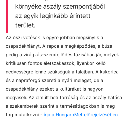
környéke aszály szempontjából
az egyik leginkább érintett
terület.
Az őszi vetések is egyre jobban megsínylik a
csapadékhiányt. A repce a magképződés, a búza
pedig a virágzás-szemfejlődés fázisában jár, melyek
kritikusan fontos életszakaszok, ilyenkor kellő
nedvességre lenne szükségük a talajban. A kukorica
és a napraforgó szereti a nyári meleget, de a
csapadékhiány ezeket a kultúrákat is nagyon
megviseli. Az elmúlt heti forróság és az aszály hatása
a szakemberek szerint a termésátlagokban is meg
fog mutatkozni -
írja a HungaroMet előrejelzésében.