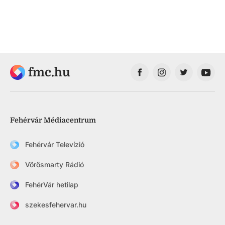
fmc.hu
Fehérvár Médiacentrum
Fehérvár Televízió
Vörösmarty Rádió
FehérVár hetilap
szekesfehervar.hu