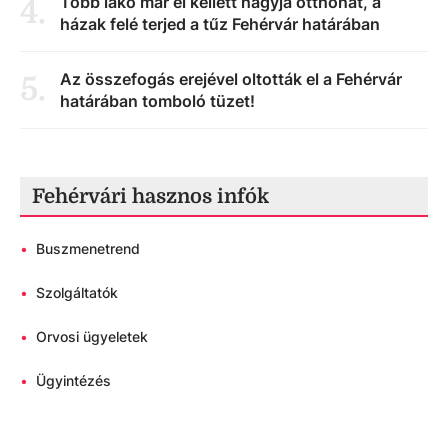
Több lakó már el kellett hagyja otthonát, a
4
.
házak felé terjed a tűz Fehérvár határában
Az összefogás erejével oltották el a Fehérvár
5
.
határában tomboló tüzet!
Fehérvári hasznos infók
•
Buszmenetrend
•
Szolgáltatók
•
Orvosi ügyeletek
•
Ügyintézés