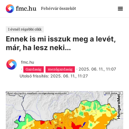
fmc.hu
Fehérvár összeköt
1 évnél régebbi cikk
Ennek is mi isszuk meg a levét,
már, ha lesz neki...
fmc.hu
·
·
2025. 06. 11., 11:07
Gazdaság
mezőgazdaság
Utolsó frissítés: 2025. 06. 11., 11:27
HungaroMet