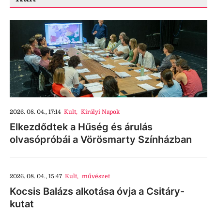
2026. 08. 04., 17:14
Kult
,
Királyi Napok
Elkezdődtek a Hűség és árulás
olvasópróbái a Vörösmarty Színházban
2026. 08. 04., 15:47
Kult
,
művészet
Kocsis Balázs alkotása óvja a Csitáry-
kutat