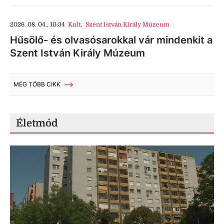
2026. 08. 04., 10:34
Kult
,
Szent István Király Múzeum
Hűsölő- és olvasósarokkal vár mindenkit a
Szent István Király Múzeum
MÉG TÖBB CIKK
Életmód