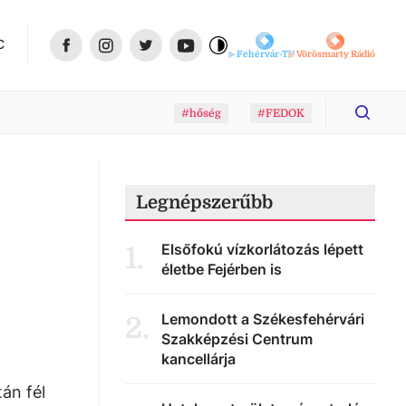
C
Fehérvár-TV
Vörösmarty Rádió
#hőség
#FEDOK
Legnépszerűbb
Elsőfokú vízkorlátozás lépett
1
.
életbe Fejérben is
Lemondott a Székesfehérvári
2
.
Szakképzési Centrum
kancellárja
án fél