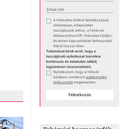
A Hírlevélre történő feliratkozással
✓
önkéntesen, kifejezetten
hozzájárulok ahhoz, a Fehérvár
Médiacentrum Kft. hírlevelet küldjön,
és ehhez kapcsolódóan felhasználói
fiókot hozzon létre.
Tudomásul bírok arról, hogy a
hozzájáruló nyilatkozat bármikor
korlátozás és indokolás nélkül,
ingyenesen visszavonható.
Nyilatkozom, hogy a hírlevél
✓
küldésre vonatkozó
adatkezelési
tájékoztatót
megismertem.
Feliratkozás