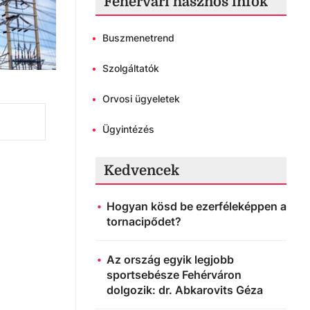
Fehérvári hasznos infók
•
Buszmenetrend
•
Szolgáltatók
•
Orvosi ügyeletek
•
Ügyintézés
Kedvencek
Hogyan kösd be ezerféleképpen a
tornacipődet?
Az ország egyik legjobb
sportsebésze Fehérváron
dolgozik: dr. Abkarovits Géza