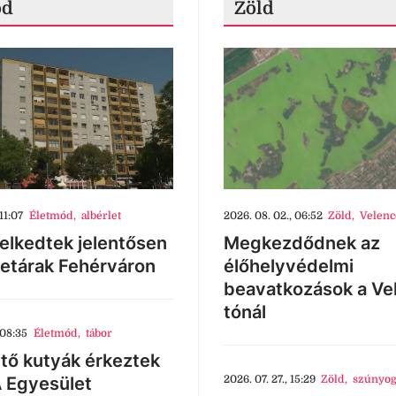
ód
Zöld
11:07
Életmód
,
albérlet
2026. 08. 02., 06:52
Zöld
,
Velenc
lkedtek jelentősen
Megkezdődnek az
letárak Fehérváron
élőhelyvédelmi
beavatkozások a Ve
tónál
 08:35
Életmód
,
tábor
tő kutyák érkeztek
 Egyesület
2026. 07. 27., 15:29
Zöld
,
szúnyog