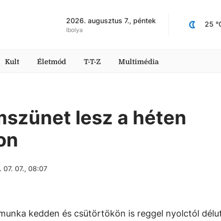
2026. augusztus 7., péntek
25
 °
Ibolya
Kult
Életmód
T-T-Z
Multimédia
mszünet lesz a héten
on
 07. 07., 08:07
munka kedden és csütörtökön is reggel nyolctól délut