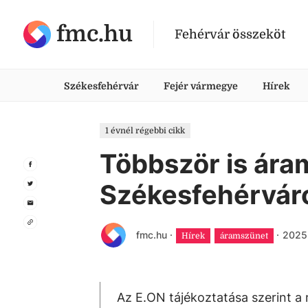
fmc.hu
Fehérvár összeköt
Székesfehérvár
Fejér vármegye
Hírek
1 évnél régebbi cikk
Többször is ára
Székesfehérvár
fmc.hu
·
·
2025.
Hírek
áramszünet
Az E.ON tájékoztatása szerint a 