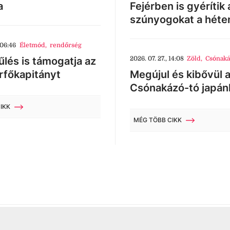
a
Fejérben is gyérítik 
szúnyogokat a héte
 06:46
Életmód
,
rendőrség
lés is támogatja az
2026. 07. 27., 14:08
Zöld
,
Csónaká
rfőkapitányt
Megújul és kibővül 
Csónakázó-tó japán
IKK
MÉG TÖBB CIKK