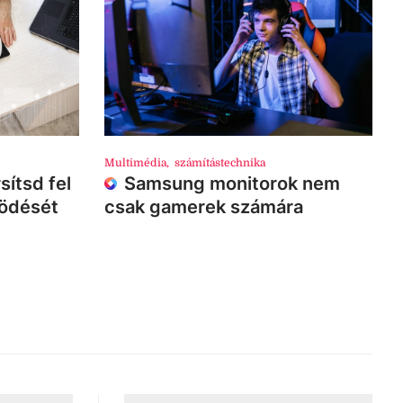
Multimédia
,
számítástechnika
sítsd fel
Samsung monitorok nem
ködését
csak gamerek számára