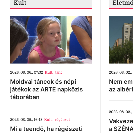
Kult
Életm
2026. 08. 06., 07:32
Kult
,
tánc
2026. 08. 02., 
Moldvai táncok és népi
Nem eme
játékok az ARTE napközis
az albér
táborában
2026. 08. 02.,
2026. 08. 05., 16:43
Kult
,
régészet
Vakveze
Mi a teendő, ha régészeti
a SZÉNA