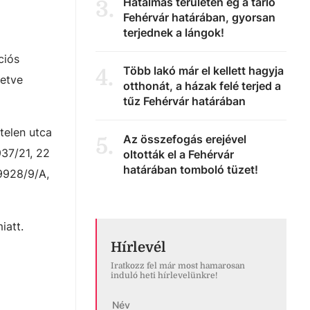
Hatalmas területen ég a tarló
3
.
Fehérvár határában, gyorsan
terjednek a lángok!
ciós
Több lakó már el kellett hagyja
4
.
letve
otthonát, a házak felé terjed a
tűz Fehérvár határában
telen utca
Az összefogás erejével
5
.
937/21, 22
oltották el a Fehérvár
határában tomboló tüzet!
 9928/9/A,
iatt.
Hírlevél
Iratkozz fel már most hamarosan
induló heti hírlevelünkre!