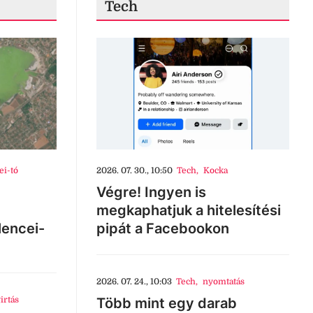
Tech
ei-tó
2026. 07. 30., 10:50
Tech
,
Kocka
Végre! Ingyen is
megkaphatjuk a hitelesítési
lencei-
pipát a Facebookon
2026. 07. 24., 10:03
Tech
,
nyomtatás
irtás
Több mint egy darab