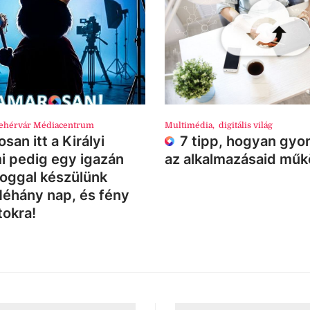
ehérvár Médiacentrum
Multimédia
,
digitális világ
san itt a Királyi
7 tipp, hogyan gyor
i pedig egy igazán
az alkalmazásaid mű
loggal készülünk
Néhány nap, és fény
tokra!