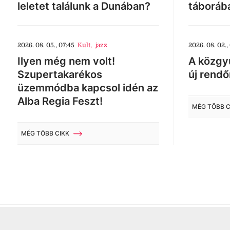
leletet találunk a Dunában?
táboráb
2026. 08. 05., 07:45
Kult
,
jazz
2026. 08. 02.,
Ilyen még nem volt!
A közgyű
Szupertakarékos
új rendő
üzemmódba kapcsol idén az
Alba Regia Feszt!
MÉG TÖBB C
MÉG TÖBB CIKK