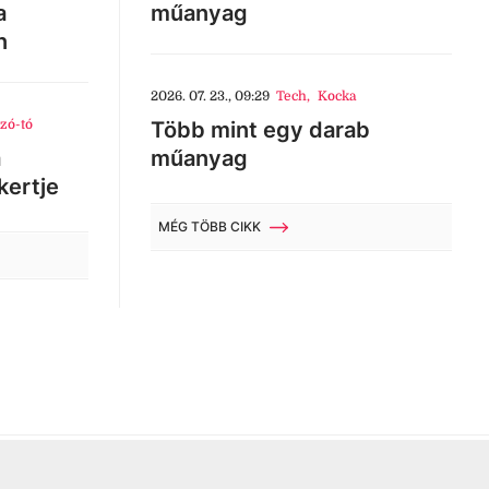
a
műanyag
n
2026. 07. 23., 09:29
Tech
,
Kocka
zó-tó
Több mint egy darab
a
műanyag
kertje
MÉG TÖBB CIKK