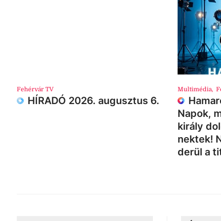
Fehérvár TV
Multimédia
,
F
HÍRADÓ 2026. augusztus 6.
Hamaro
Napok, m
király do
nektek! 
derül a ti