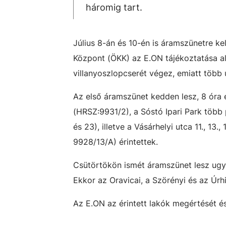
háromig tart.
Július 8-án és 10-én is áramszünetre k
Központ (ÖKK) az E.ON tájékoztatása ala
villanyoszlopcserét végez, emiatt több 
Az első áramszünet kedden lesz, 8 óra 
(HRSZ:9931/2), a Sóstó Ipari Park több
és 23), illetve a Vásárhelyi utca 11., 13.
9928/13/A) érintettek.
Csütörtökön ismét áramszünet lesz ugya
Ekkor az Oravicai, a Szörényi és az Úrh
Az E.ON az érintett lakók megértését és