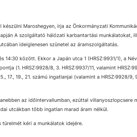
ell készülni Maroshegyen, írja az Önkormányzati Kommuniká
pján A szolgáltató hálózati karbantartási munkálatokat, il
utcában ideiglenesen szünetel az áramszolgáltatás.
és 14:30 között. Ekkor a Japán utca 1 (HRSZ:9931/1), a Név
 pontja (1. HRSZ:9928/8, 3. HRSZ:9937/11, valamint HRSZ:9
, 15., 17., 19., 21. számú ingatlanjai (valamint a HRSZ:9928/9,
nebben az időintervallumban, ezúttal villanyoszlopcsere m
idai utcákban több ingatlan marad áram nélkül.
 türelmét kéri a munkálatok idejére.