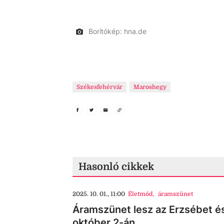
Borítókép: hna.de
Székesfehérvár
Maroshegy
Hasonló cikkek
2025. 10. 01., 11:00
Életmód
,
áramszünet
Áramszünet lesz az Erzsébet é
október 2-án