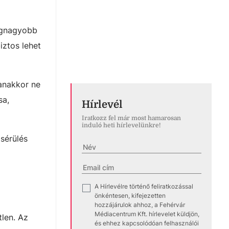
legnagyobb
iztos lehet
anakkor ne
sa,
Hírlevél
Iratkozz fel már most hamarosan
induló heti hírlevelünkre!
sérülés
A Hírlevélre történő feliratkozással
✓
önkéntesen, kifejezetten
hozzájárulok ahhoz, a Fehérvár
Médiacentrum Kft. hírlevelet küldjön,
tlen. Az
és ehhez kapcsolódóan felhasználói