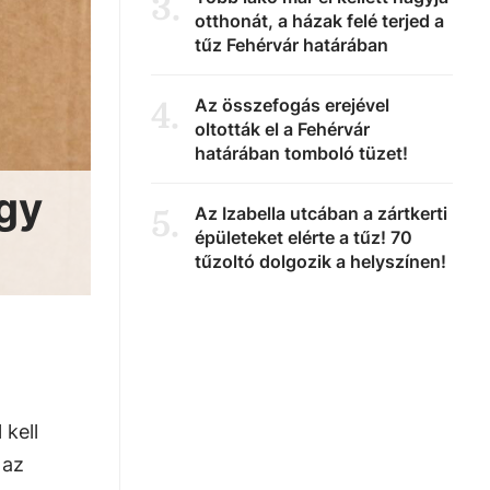
3
.
otthonát, a házak felé terjed a
tűz Fehérvár határában
Az összefogás erejével
4
.
oltották el a Fehérvár
határában tomboló tüzet!
agy
Az Izabella utcában a zártkerti
5
.
épületeket elérte a tűz! 70
tűzoltó dolgozik a helyszínen!
 kell
 az