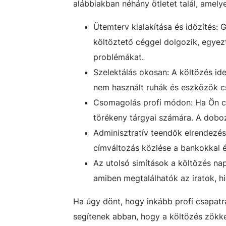
alábbiakban néhány ötletet talál, amel
Ütemterv kialakítása és időzítés: 
költöztető céggel dolgozik, egyez
problémákat.
Szelektálás okosan: A költözés ide
nem használt ruhák és eszközök cs
Csomagolás profi módon: Ha Ön c
törékeny tárgyai számára. A doboz
Adminisztratív teendők elrendezés
címváltozás közlése a bankokkal és 
Az utolsó simítások a költözés na
amiben megtalálhatók az iratok, hi
Ha úgy dönt, hogy inkább profi csapat
segítenek abban, hogy a költözés zökk