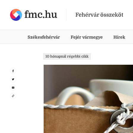
fmc.hu
Fehérvár összeköt
Székesfehérvár
Fejér vármegye
Hírek
10 hónapnál régebbi cikk