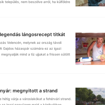
ik település, nem beszélve arról, ha külföldre
legendás lángosrecept titkát
ozás Velencén, melynek az ország távoli
 A Gajdos házaspár számára ez az igazi
megnyalják mind a tíz ujjukat a frissen sütött
nyár: megnyitott a strand
 hétig várja a városlakókat a fehérvári strand.
de az igazi nagyüzem majd a kánikulában