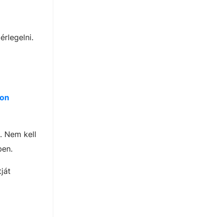
érlegelni.
ion
. Nem kell
ben.
ját