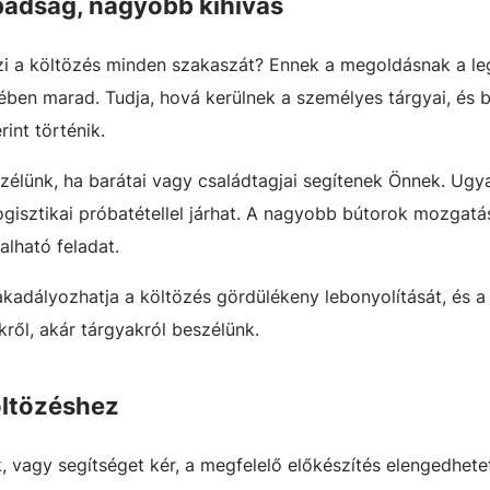
badság, nagyobb kihívás
ézi a költözés minden szakaszát? Ennek a megoldásnak a 
zében marad. Tudja, hová kerülnek a személyes tárgyai, és b
int történik.
zélünk, ha barátai vagy családtagjai segítenek Önnek. Ugy
 logisztikai próbatétellel járhat. A nagyobb bútorok mozgatá
lható feladat.
kadályozhatja a költözés gördülékeny lebonyolítását, és a 
ről, akár tárgyakról beszélünk.
ltözéshez
k, vagy segítséget kér, a megfelelő előkészítés elengedhete