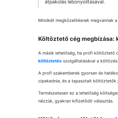
átpakolás lebonyolításával.
Mindkét megközelítésnek megvannak a m
Költöztető cég megbízása: k
A másik lehetőség, ha profi költöztető 
költöztetés
szolgáltatásával a költözé
A profi szakemberek gyorsan és hatékon
cipekednie, és a tapasztalt költöztetők
Természetesen ez a lehetőség költséges
nézzük, gyakran kifizetődő választás.