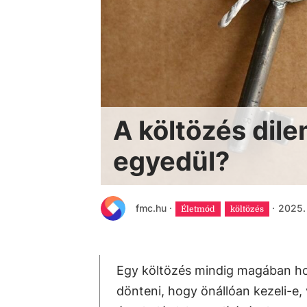
A költözés dile
egyedül?
fmc.hu
·
·
2025. 
Életmód
költözés
Egy költözés mindig magában hord
dönteni, hogy önállóan kezeli-e,