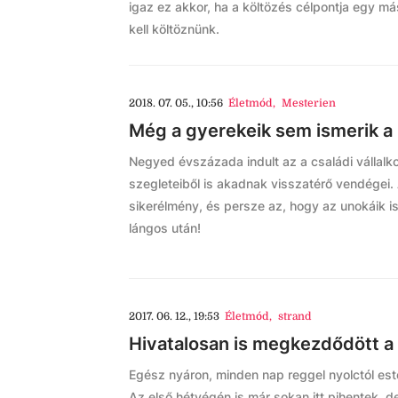
igaz ez akkor, ha a költözés célpontja egy más
kell költöznünk.
2018. 07. 05., 10:56
Életmód
,
Mesterien
Még a gyerekeik sem ismerik a 
Negyed évszázada indult az a családi vállalk
szegleteiből is akadnak visszatérő vendégei.
sikerélmény, és persze az, hogy az unokáik is 
lángos után!
2017. 06. 12., 19:53
Életmód
,
strand
Hivatalosan is megkezdődött a 
Egész nyáron, minden nap reggel nyolctól este
Az első hétvégén is már sokan itt pihentek, 