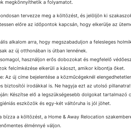
yek megkönnyíthetik a folyamatot.
Gondosan tervezze meg a költözést, és jelöljön ki szakaszo
tessen előre az időpontok kapcsán, hogy elkerülje az ütem
ális alkalom arra, hogy megszabaduljon a felesleges holmik
ak az új otthonában is útban lennének.
somagol, használjon erős dobozokat és megfelelő védőes
ok felcímkézése elkerüli a káoszt, amikor kibontja őket.
e: Az új címe bejelentése a közműcégeknél elengedhetetle
biztosítói irodákkal is. Ne hagyja ezt az utolsó pillanatra!
pján: Készítse elő a legszükségesebb dolgokat tartalmazó
giéniás eszközök és egy-két váltóruha is jól jöhet.
ra bízza a költözést, a Home & Away Relocation szakembere
enőmentes élménnyé váljon.