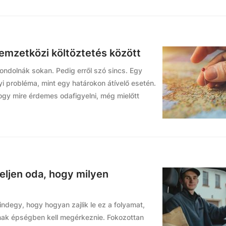
nemzetközi költöztetés között
ondolnák sokan. Pedig erről szó sincs. Egy
yi probléma, mint egy határokon átívelő esetén.
ogy mire érdemes odafigyelni, még mielőtt
eljen oda, hogy milyen
ndegy, hogy hogyan zajlik le ez a folyamat,
knak épségben kell megérkeznie. Fokozottan