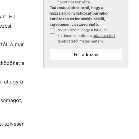
fiókot hozzon létre.
Tudomásul bírok arról, hogy a
hozzájáruló nyilatkozat bármikor
kat. Ha
korlátozás és indokolás nélkül,
ingyenesen visszavonható.
ezési
Nyilatkozom, hogy a hírlevél
✓
küldésre vonatkozó
adatkezelési
tájékoztatót
megismertem.
tól. A már
Feliratkozás
zközöket a
n, ahogy a
 csomagot,
i szívesen