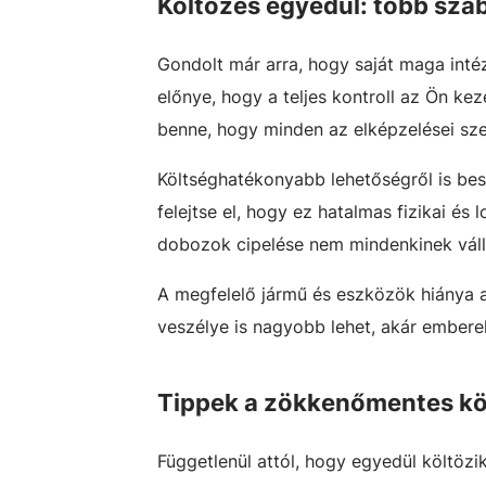
Költözés egyedül: több sza
Gondolt már arra, hogy saját maga int
előnye, hogy a teljes kontroll az Ön ke
benne, hogy minden az elképzelései szer
Költséghatékonyabb lehetőségről is bes
felejtse el, hogy ez hatalmas fizikai és
dobozok cipelése nem mindenkinek válla
A megfelelő jármű és eszközök hiánya a
veszélye is nagyobb lehet, akár emberek
Tippek a zökkenőmentes kö
Függetlenül attól, hogy egyedül költözi