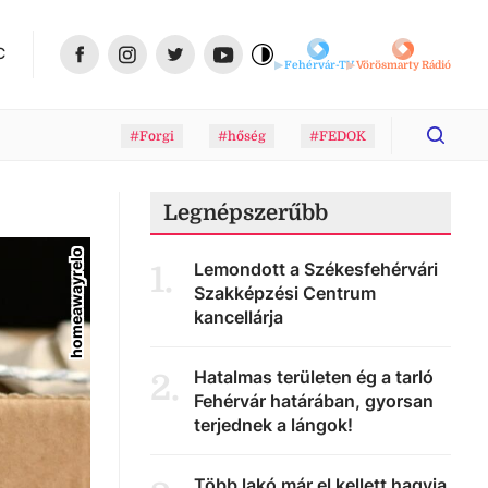
C
Fehérvár-TV
Vörösmarty Rádió
#Forgi
#hőség
#FEDOK
Legnépszerűbb
homeawayrelo
Lemondott a Székesfehérvári
1
.
Szakképzési Centrum
kancellárja
Hatalmas területen ég a tarló
2
.
Fehérvár határában, gyorsan
terjednek a lángok!
Több lakó már el kellett hagyja