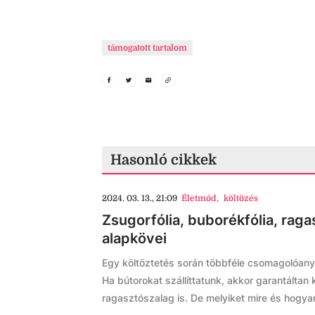
támogatott tartalom
Hasonló cikkek
2024. 03. 13., 21:09
Életmód
,
költözés
Zsugorfólia, buborékfólia, raga
alapkövei
Egy költöztetés során többféle csomagolóany
Ha bútorokat szállíttatunk, akkor garantáltan 
ragasztószalag is. De melyiket mire és hogyan