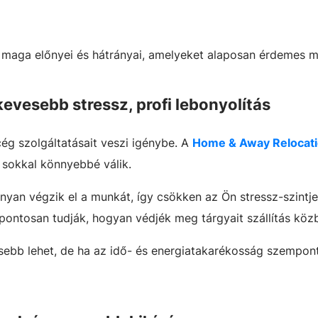
aga előnyei és hátrányai, amelyeket alaposan érdemes m
evesebb stressz, profi lebonyolítás
cég szolgáltatásait veszi igénybe.
A
Home & Away Relocat
s sokkal könnyebbé válik.
yan végzik el a munkát, így csökken az Ön stressz-szintje
 pontosan tudják, hogyan védjék meg tárgyait szállítás köz
ebb lehet, de ha az idő- és energiatakarékosság szempont