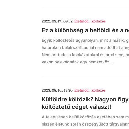
2022. 03. 17., 09:32
Életmód
,
költözés
Ez a különbség a belföldi és a 
Egyik költöztetés ugyanolyan, mint a másik, g
határokon belüli szállításnál nem adódhat ann
Nem árt tudni a kockázatokról és arról sem, h
vakon belevágnánk egy nemzetközi...
2023. 08. 16., 13:30
Életmód
,
költözés
Külföldre költözik? Nagyon figy
költöztető céget választ!
A településen belüli költözés esetében sem mi
hiszen életünk során összegyűjtött tárgyain