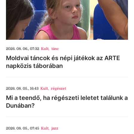
2026. 08. 06., 07:32
Kult
,
tánc
Moldvai táncok és népi játékok az ARTE
napközis táborában
2026. 08. 05., 16:43
Kult
,
régészet
Mi a teendő, ha régészeti leletet találunk a
Dunában?
2026. 08. 05., 07:45
Kult
,
jazz