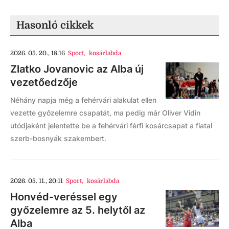
Hasonló cikkek
2026. 05. 20., 18:16
Sport
,
kosárlabda
Zlatko Jovanovic az Alba új
vezetőedzője
Néhány napja még a fehérvári alakulat ellen
vezette győzelemre csapatát, ma pedig már Oliver Vidin
utódjaként jelentette be a fehérvári férfi kosárcsapat a fiatal
szerb-bosnyák szakembert.
2026. 05. 11., 20:11
Sport
,
kosárlabda
Honvéd-veréssel egy
győzelemre az 5. helytől az
Alba