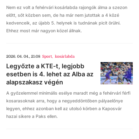
Nem ez volt a fehérvári kosárlabda rajongók álma a szezon
előtt, sőt közben sem, de ha már nem jutottak a 4 közé
kedvenceik, az újabb 5. helynek is tudnának picit örülni.
Ehhez most már nagyon közel állnak.
2026. 04. 04., 21:08
Sport
,
kosárlabda
Legyőzte a KTE-t, legjobb
esetben is 4. lehet az Alba az
alapszakasz végén
A győzelemmel minimális esélye maradt még a fehérvári férfi
kosarasoknak arra, hogy a negyeddöntőben pályaelőnye
legyen, ehhez azonban kell az utolsó körben a Kaposvár
hazai sikere a Paks ellen.