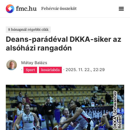
fmc.hu
Fehérvár összeköt
8 hónapnál régebbi cikk
Deans-parádéval DKKA-siker az
alsóházi rangadón
Mátay Balázs
·
·
2025. 11. 22., 22:29
Sport
kosárlabda
D
K
K
A
S
c
h
w
a
n
n
e
r
R
ó
b
e
r
/
t