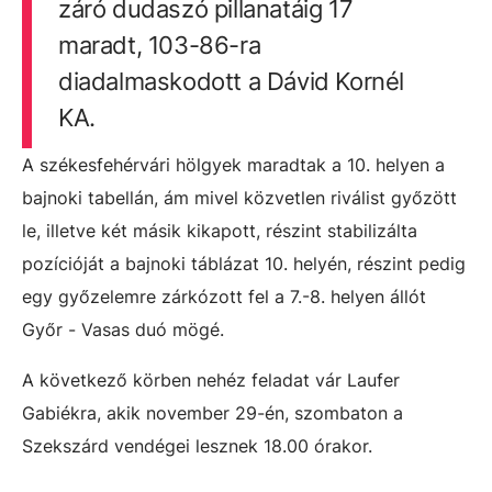
záró dudaszó pillanatáig 17
maradt, 103-86-ra
diadalmaskodott a Dávid Kornél
KA.
A székesfehérvári hölgyek maradtak a 10. helyen a
bajnoki tabellán, ám mivel közvetlen riválist győzött
le, illetve két másik kikapott, részint stabilizálta
pozícióját a bajnoki táblázat 10. helyén, részint pedig
egy győzelemre zárkózott fel a 7.-8. helyen állót
Győr - Vasas duó mögé.
A következő körben nehéz feladat vár Laufer
Gabiékra, akik november 29-én, szombaton a
Szekszárd vendégei lesznek 18.00 órakor.