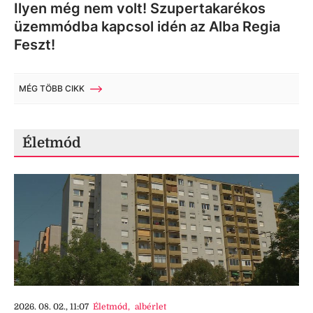
Ilyen még nem volt! Szupertakarékos
üzemmódba kapcsol idén az Alba Regia
Feszt!
MÉG TÖBB CIKK
Életmód
2026. 08. 02., 11:07
Életmód
,
albérlet