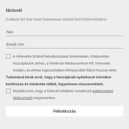
Hírlevél
Iratkozz fel már most hamarosan induló heti hírlevelünkre!
✓
A Hírlevélre történő feliratkozással önkéntesen, kifejezetten
hozzájárulok ahhoz, a Fehérvár Médiacentrum Kft. hírlevelet
küldjön, és ehhez kapcsolódóan felhasználói fiókot hozzon létre.
Tudomásul bírok arról, hogy a hozzájáruló nyilatkozat bármikor
korlátozás és indokolás nélkül, ingyenesen visszavonható.
✓
Nyilatkozom, hogy a hírlevél küldésre vonatkozó
adatkezelési
tájékoztatót
megismertem.
Feliratkozás