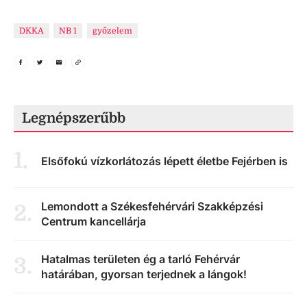
DKKA
NB 1
győzelem
Legnépszerűbb
1
.
Elsőfokú vízkorlátozás lépett életbe Fejérben is
Lemondott a Székesfehérvári Szakképzési
2
.
Centrum kancellárja
Hatalmas területen ég a tarló Fehérvár
3
.
határában, gyorsan terjednek a lángok!