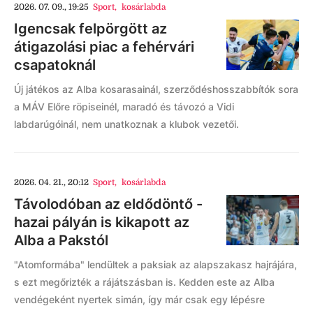
2026. 07. 09., 19:25
Sport
,
kosárlabda
Igencsak felpörgött az
átigazolási piac a fehérvári
csapatoknál
Új játékos az Alba kosarasainál, szerződéshosszabbítók sora
a MÁV Előre röpiseinél, maradó és távozó a Vidi
labdarúgóinál, nem unatkoznak a klubok vezetői.
2026. 04. 21., 20:12
Sport
,
kosárlabda
Távolodóban az eldődöntő -
hazai pályán is kikapott az
Alba a Pakstól
"Atomformába" lendültek a paksiak az alapszakasz hajrájára,
s ezt megőrizték a rájátszásban is. Kedden este az Alba
vendégeként nyertek simán, így már csak egy lépésre