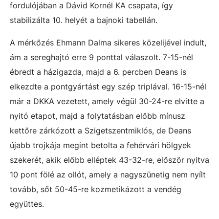
fordulójában a Dávid Kornél KA csapata, így
stabilizálta 10. helyét a bajnoki tabellán.
A mérkőzés Ehmann Dalma sikeres közelijével indult,
ám a sereghajtó erre 9 ponttal válaszolt. 7-15-nél
ébredt a házigazda, majd a 6. percben Deans is
elkezdte a pontgyártást egy szép triplával. 16-15-nél
már a DKKA vezetett, amely végül 30-24-re elvitte a
nyitó etapot, majd a folytatásban előbb mínusz
kettőre zárkózott a Szigetszentmiklós, de Deans
újabb trojkája megint betolta a fehérvári hölgyek
szekerét, akik előbb elléptek 43-32-re, először nyitva
10 pont fölé az ollót, amely a nagyszünetig nem nyílt
tovább, sőt 50-45-re kozmetikázott a vendég
együttes.