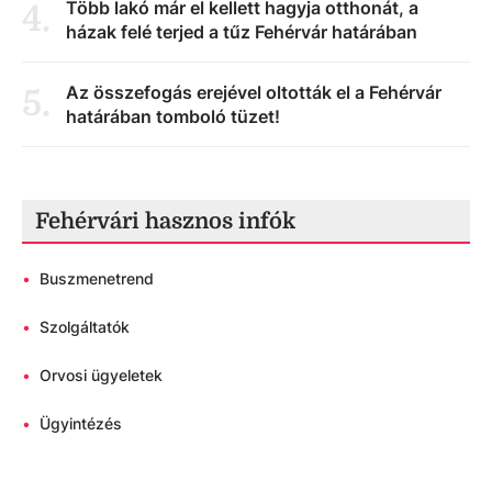
Több lakó már el kellett hagyja otthonát, a
4
.
házak felé terjed a tűz Fehérvár határában
Az összefogás erejével oltották el a Fehérvár
5
.
határában tomboló tüzet!
Fehérvári hasznos infók
•
Buszmenetrend
•
Szolgáltatók
•
Orvosi ügyeletek
•
Ügyintézés