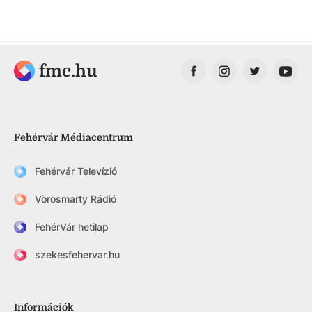
fmc.hu
Fehérvár Médiacentrum
Fehérvár Televízió
Vörösmarty Rádió
FehérVár hetilap
szekesfehervar.hu
Információk