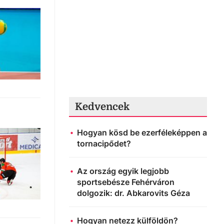
Kedvencek
Hogyan kösd be ezerféleképpen a
tornacipődet?
Az ország egyik legjobb
sportsebésze Fehérváron
dolgozik: dr. Abkarovits Géza
Hogyan netezz külföldön?