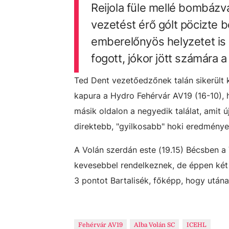
Reijola füle mellé bombázva 
vezetést érő gólt pöcizte b
emberelőnyös helyzetet is 
fogott, jókor jött számára a
Ted Dent vezetőedzőnek talán sikerült k
kapura a Hydro Fehérvár AV19 (16-10), 
másik oldalon a negyedik találat, amit ú
direktebb, "gyilkosabb" hoki eredménye
A Volán szerdán este (19.15) Bécsben a 
kevesebbel rendelkeznek, de éppen két 
3 pontot Bartalisék, főképp, hogy utána
Fehérvár AV19
Alba Volán SC
ICEHL