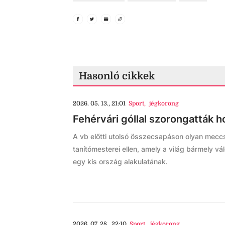
Hasonló cikkek
2026. 05. 13., 21:01
Sport
,
jégkorong
Fehérvári góllal szorongatták 
A vb előtti utolsó összecsapáson olyan mecc
tanítómesterei ellen, amely a világ bármely vá
egy kis ország alakulatának.
2026. 07. 28., 22:10
Sport
,
jégkorong