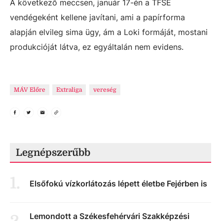
A következő meccsen, január 17-én a TFSE
vendégeként kellene javítani, ami a papírforma
alapján elvileg sima ügy, ám a Loki formáját, mostani
produkcióját látva, ez egyáltalán nem evidens.
MÁV Előre
Extraliga
vereség
Legnépszerűbb
1
.
Elsőfokú vízkorlátozás lépett életbe Fejérben is
Lemondott a Székesfehérvári Szakképzési