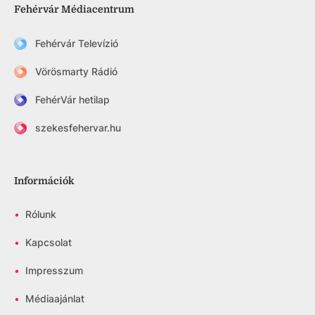
Fehérvár Médiacentrum
Fehérvár Televízió
Vörösmarty Rádió
FehérVár hetilap
szekesfehervar.hu
Információk
•
Rólunk
•
Kapcsolat
•
Impresszum
•
Médiaajánlat