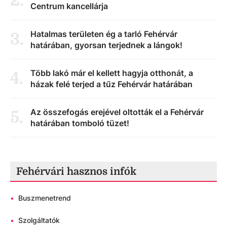
2
.
Centrum kancellárja
Hatalmas területen ég a tarló Fehérvár
3
.
határában, gyorsan terjednek a lángok!
Több lakó már el kellett hagyja otthonát, a
4
.
házak felé terjed a tűz Fehérvár határában
Az összefogás erejével oltották el a Fehérvár
5
.
határában tomboló tüzet!
Fehérvári hasznos infók
•
Buszmenetrend
•
Szolgáltatók