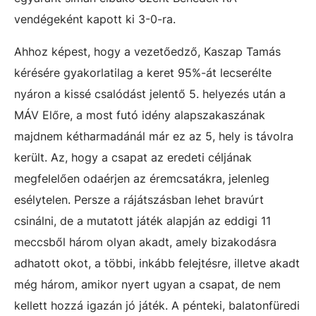
vendégeként kapott ki 3-0-ra.
Ahhoz képest, hogy a vezetőedző, Kaszap Tamás
kérésére gyakorlatilag a keret 95%-át lecserélte
nyáron a kissé csalódást jelentő 5. helyezés után a
MÁV Előre, a most futó idény alapszakaszának
majdnem kétharmadánál már ez az 5, hely is távolra
került. Az, hogy a csapat az eredeti céljának
megfelelően odaérjen az éremcsatákra, jelenleg
esélytelen. Persze a rájátszásban lehet bravúrt
csinálni, de a mutatott játék alapján az eddigi 11
meccsből három olyan akadt, amely bizakodásra
adhatott okot, a többi, inkább felejtésre, illetve akadt
még három, amikor nyert ugyan a csapat, de nem
kellett hozzá igazán jó játék. A pénteki, balatonfüredi