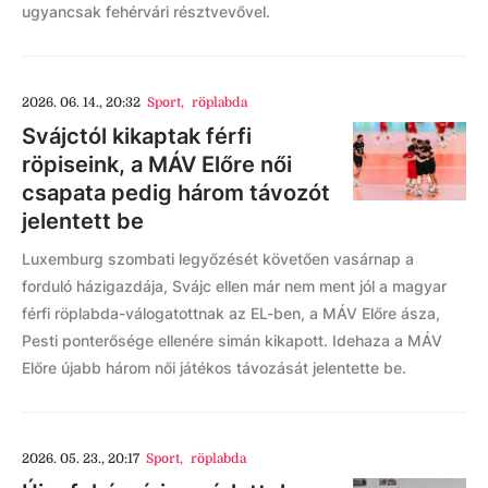
ugyancsak fehérvári résztvevővel.
2026. 06. 14., 20:32
Sport
,
röplabda
Svájctól kikaptak férfi
röpiseink, a MÁV Előre női
csapata pedig három távozót
jelentett be
Luxemburg szombati legyőzését követően vasárnap a
forduló házigazdája, Svájc ellen már nem ment jól a magyar
férfi röplabda-válogatottnak az EL-ben, a MÁV Előre ásza,
Pesti ponterősége ellenére simán kikapott. Idehaza a MÁV
Előre újabb három női játékos távozását jelentette be.
2026. 05. 23., 20:17
Sport
,
röplabda