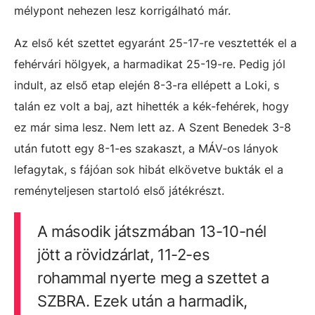
mélypont nehezen lesz korrigálható már.
Az első két szettet egyaránt 25-17-re vesztették el a
fehérvári hölgyek, a harmadikat 25-19-re. Pedig jól
indult, az első etap elején 8-3-ra ellépett a Loki, s
talán ez volt a baj, azt hihették a kék-fehérek, hogy
ez már sima lesz. Nem lett az. A Szent Benedek 3-8
után futott egy 8-1-es szakaszt, a MÁV-os lányok
lefagytak, s fájóan sok hibát elkövetve bukták el a
reményteljesen startoló első játékrészt.
A második játszmában 13-10-nél
jött a rövidzárlat, 11-2-es
rohammal nyerte meg a szettet a
SZBRA. Ezek után a harmadik,