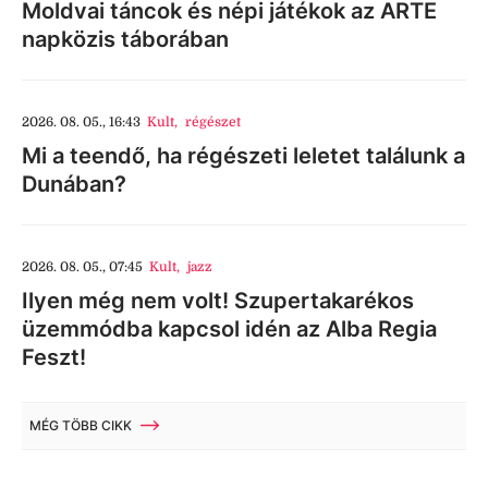
Moldvai táncok és népi játékok az ARTE
napközis táborában
2026. 08. 05., 16:43
Kult
,
régészet
Mi a teendő, ha régészeti leletet találunk a
Dunában?
2026. 08. 05., 07:45
Kult
,
jazz
Ilyen még nem volt! Szupertakarékos
üzemmódba kapcsol idén az Alba Regia
Feszt!
MÉG TÖBB CIKK