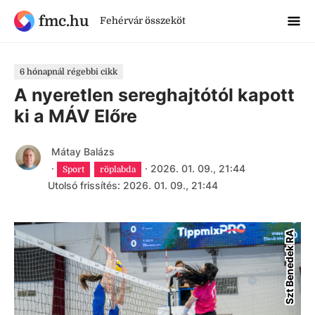
fmc.hu
Fehérvár összeköt
6 hónapnál régebbi cikk
A nyeretlen sereghajtótól kapott
ki a MÁV Előre
Mátay Balázs
·
·
2026. 01. 09., 21:44
Sport
röplabda
Utolsó frissítés: 2026. 01. 09., 21:44
Szt Benedek RA