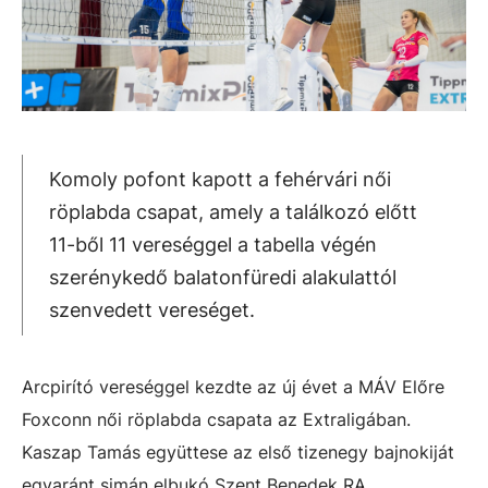
Komoly pofont kapott a fehérvári női
röplabda csapat, amely a találkozó előtt
11-ből 11 vereséggel a tabella végén
szerénykedő balatonfüredi alakulattól
szenvedett vereséget.
Arcpirító vereséggel kezdte az új évet a MÁV Előre
Foxconn női röplabda csapata az Extraligában.
Kaszap Tamás együttese az első tizenegy bajnokiját
egyaránt simán elbukó Szent Benedek RA