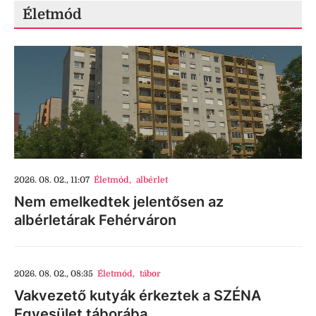
Életmód
2026. 08. 02., 11:07
Életmód
,
albérlet
Nem emelkedtek jelentősen az
albérletárak Fehérváron
2026. 08. 02., 08:35
Életmód
,
tábor
Vakvezető kutyák érkeztek a SZÉNA
Egyesület táborába