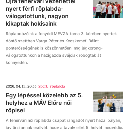
Újra fehérvári vezérlettel
nyert férfi röplabda-
válogatottunk, nagyon
kikaptak hokisaink
Röplabdázóink a fonyódi MEVZA-torna 3. körében nyertek
döntő szettben Varga Péter és Kecskeméti Bálint
ponterősségének is köszönhetően, míg jégkorong-
válogatottunkon a házigazda svájciak robogtak át
könnyedén.
2026. 04. 11., 20:55
Sport
,
röplabda
Egy lépéssel közelebb az 5.
helyhez a MÁV Előre női
röpisei
A fehérvári női röplabda csapat rangadót nyert hazai pályán,
így őrzi annak esélyét, hogy a tavaly elért 5, helyét megvédje.