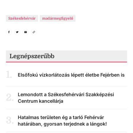
Székesfehérvár
madármegfigyelő
Legnépszerűbb
1
.
Elsőfokú vízkorlátozás lépett életbe Fejérben is
Lemondott a Székesfehérvári Szakképzési
2
.
Centrum kancellárja
Hatalmas területen ég a tarló Fehérvár
3
.
határában, gyorsan terjednek a lángok!