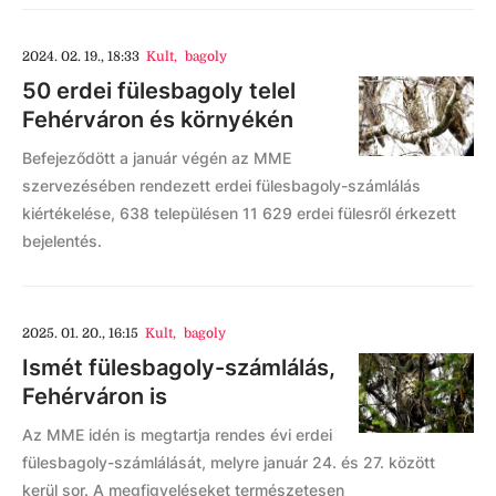
2024. 02. 19., 18:33
Kult
,
bagoly
50 erdei fülesbagoly telel
Fehérváron és környékén
Befejeződött a január végén az MME
szervezésében rendezett erdei fülesbagoly-számlálás
kiértékelése, 638 településen 11 629 erdei fülesről érkezett
bejelentés.
2025. 01. 20., 16:15
Kult
,
bagoly
Ismét fülesbagoly-számlálás,
Fehérváron is
Az MME idén is megtartja rendes évi erdei
fülesbagoly-számlálását, melyre január 24. és 27. között
kerül sor. A megfigyeléseket természetesen