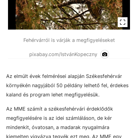
Fehérvárról is várják a megfigyeléseket
pixabay.com/IstvánKopeczny
Az elmúlt évek felmérései alapján Székesfehérvár
környékén nagyjából 50 példány lelhető fel, érdekes
kaland és program lehet megfigyelésük.
Az MME számít a székesfehérvári érdeklődők
megfigyelésére is az idei számláláson, de kér
mindenkit, óvatosan, a madarak nyugalmára
kiemelten vigyázva tegyék ezt meg. Az MME egy