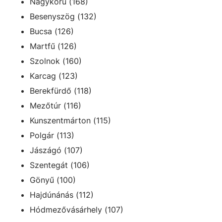
Nagykörű (168)
Besenyszög (132)
Bucsa (126)
Martfű (126)
Szolnok (160)
Karcag (123)
Berekfürdő (118)
Mezőtúr (116)
Kunszentmárton (115)
Polgár (113)
Jászágó (107)
Szentegát (106)
Gönyű (100)
Hajdúnánás (112)
Hódmezővásárhely (107)