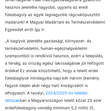
hasznos jelenléte nagyobb, ugyanis az eredi
fülesbagoly az egyik legnagyobb rágcsálópusztító
madarunk! A Magyar Madártani és Természetvédelmi
Egyesület erről így ír:
„A baglyok jelenléte gazdasági, környezet- és
természetvédelmi, humán-egészségvédelmi
szempontból is rendkívül hasznos, ezért a település,
a térség, az ország egész lakosságának jól felfogott
érdeke! Ez annak köszönhető, hogy a telelő erdei
fülesbaglyok mindegyike napi két-három (kemény
fagyok idején akár négy-hat) kisrágcsálót is
elfogyaszt. A tavalyi,
2024/2025-ös telelési
időszak
ban a Magyarországon telelő közel 20 ezer
erdeifülesbagoly-vendég minimum 5,2 millió (!),