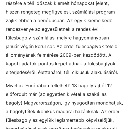
részére a téli időszak kiemelt hónapokat jelent,
hiszen rengeteg megfigyelési, számlálási program
zajlik ebben a periódusban. Az egyik kiemelkedő
rendezvénye az egyesületnek a rendes évi
fülesbagoly-számlálás, melyre hagyományosan
január végén kerül sor. Az erdei fülesbaglyok telelő
állományának felmérése 2009-ben kezdődött. A
kapott adatok pontos képet adnak a fülesbaglyok
elterjedéséről, élettanáról, téli ciklusuk alakulásáról.
Mivel az Európában fellelhető 13 bagolyfajból 12
előfordult már (az egyetlen kivétel a szakállas
bagoly) Magyarországon, így nyugodtan mondhatjuk,
a bagolyfélék ikonikus madarai hazánknak. Az erdei
fülesbagoly az egyi9k legismertebb képviselőjük,
ismertségénél csak mezőgazdaságunkra gyakorolt