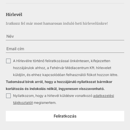
Hírlevél
Iratkozz fel már most hamarosan induló heti hírlevelünkre!
✓
A Hírlevélre történő feliratkozással önkéntesen, kifejezetten
hozzájárulok ahhoz, a Fehérvár Médiacentrum Kft. hírlevelet
küldjön, és ehhez kapcsolódóan felhasználói fiókot hozzon létre.
Tudomásul bírok arról, hogy a hozzájáruló nyilatkozat bármikor
korlátozás és indokolás nélkül, ingyenesen visszavonható.
✓
Nyilatkozom, hogy a hírlevél küldésre vonatkozó
adatkezelési
tájékoztatót
megismertem.
Feliratkozás