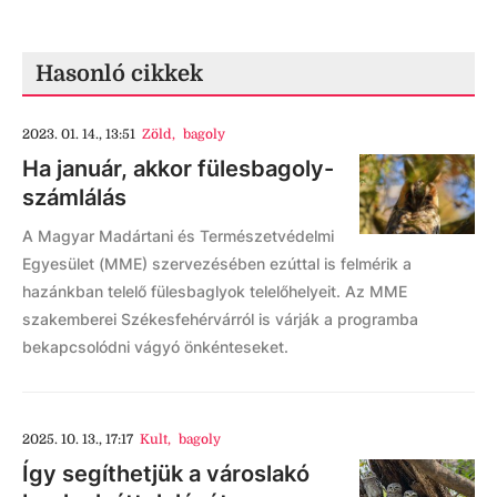
Hasonló cikkek
2023. 01. 14., 13:51
Zöld
,
bagoly
Ha január, akkor fülesbagoly-
számlálás
A Magyar Madártani és Természetvédelmi
Egyesület (MME) szervezésében ezúttal is felmérik a
hazánkban telelő fülesbaglyok telelőhelyeit. Az MME
szakemberei Székesfehérvárról is várják a programba
bekapcsolódni vágyó önkénteseket.
2025. 10. 13., 17:17
Kult
,
bagoly
Így segíthetjük a városlakó