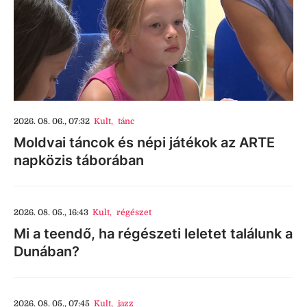
2026. 08. 06., 07:32
Kult
,
tánc
Moldvai táncok és népi játékok az ARTE
napközis táborában
2026. 08. 05., 16:43
Kult
,
régészet
Mi a teendő, ha régészeti leletet találunk a
Dunában?
2026. 08. 05., 07:45
Kult
,
jazz