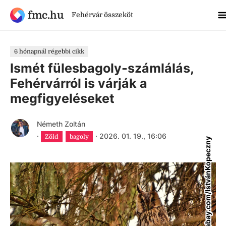
fmc.hu
Fehérvár összeköt
6 hónapnál régebbi cikk
Ismét fülesbagoly-számlálás,
Fehérvárról is várják a
megfigyeléseket
Németh Zoltán
·
·
2026. 01. 19., 16:06
Zöld
bagoly
pixabay.com/IstvánKopeczny