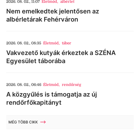
2026. 08. 02., 11:07
Életmód
,
albérlet
Nem emelkedtek jelentősen az
albérletárak Fehérváron
2026. 08. 02., 08:35
Életmód
,
tábor
Vakvezető kutyák érkeztek a SZÉNA
Egyesület táborába
2026. 08. 02., 06:46
Életmód
,
rendőrség
A közgyűlés is támogatja az új
rendőrfőkapitányt
MÉG TÖBB CIKK