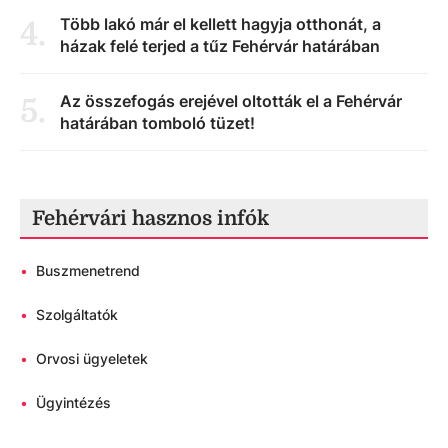
Több lakó már el kellett hagyja otthonát, a
4
.
házak felé terjed a tűz Fehérvár határában
Az összefogás erejével oltották el a Fehérvár
5
.
határában tomboló tüzet!
Fehérvári hasznos infók
•
Buszmenetrend
•
Szolgáltatók
•
Orvosi ügyeletek
•
Ügyintézés