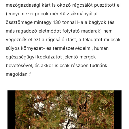
mezőgazdasági kárt is okozó rágcsálót pusztított el
(ennyi mezei pocok méretű zsákmányállat
össztömege mintegy 130 tonna! Ha a baglyok (és
más ragadozó életmódot folytató madarak) nem
végeznék el ezt a rágcsálóirtást, a feladatot mi csak
súlyos környezet- és természetvédelmi, humán
egészségügyi kockázatot jelentő mérgek
bevetésével, és akkor is csak részben tudnánk
megoldani.”