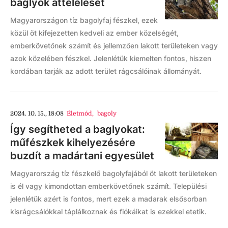
baglyok áttelelését
Magyarországon tíz bagolyfaj fészkel, ezek
közül öt kifejezetten kedveli az ember közelségét,
emberkövetőnek számít és jellemzően lakott területeken vagy
azok közelében fészkel. Jelenlétük kiemelten fontos, hiszen
kordában tarják az adott terület rágcsálóinak állományát.
2024. 10. 15., 18:08
Életmód
,
bagoly
Így segítheted a baglyokat:
műfészkek kihelyezésére
buzdít a madártani egyesület
Magyarország tíz fészkelő bagolyfajából öt lakott területeken
is él vagy kimondottan emberkövetőnek számít. Települési
jelenlétük azért is fontos, mert ezek a madarak elsősorban
kisrágcsálókkal táplálkoznak és fiókáikat is ezekkel etetik.