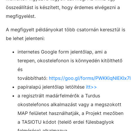
összeállítást is készített, hogy érdemes elvégezni a
megfigyelést.
A megfigyelt példányokat több csatornán keresztül is
be lehet jelenteni:
internetes Google form jelentőlap, ami a
terepen, okostelefonon is könnyedén kitölthető
és
továbbítható:
https://goo.gl/forms/PWKKlqNIEKIx7l
papíralapú jelentőlap letöltése
itt>>
a regisztrált madárfelmérők a Turdus
okostelefonos alkalmazást vagy a megszokott
MAP felületet használhatják, a Projekt mezőben
a TASIOTU kódot (telelő erdei fülesbaglyok
felmérése) alkalmazva.