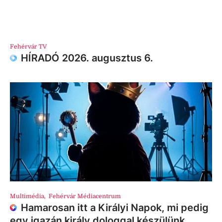
Fehérvár TV
HÍRADÓ 2026. augusztus 6.
Multimédia
,
Fehérvár Médiacentrum
Hamarosan itt a Királyi Napok, mi pedig
egy igazán király dologgal készülünk