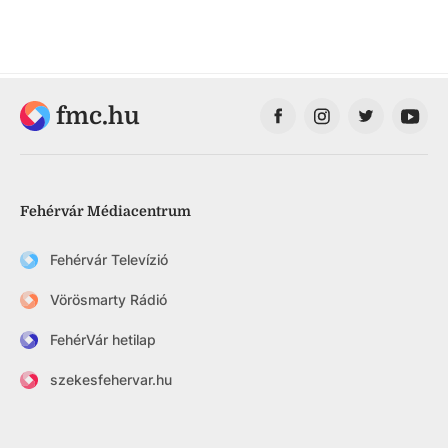
fmc.hu
Fehérvár Médiacentrum
Fehérvár Televízió
Vörösmarty Rádió
FehérVár hetilap
szekesfehervar.hu