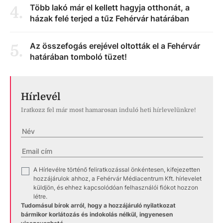
Több lakó már el kellett hagyja otthonát, a
4
.
házak felé terjed a tűz Fehérvár határában
Az összefogás erejével oltották el a Fehérvár
5
.
határában tomboló tüzet!
Hírlevél
Iratkozz fel már most hamarosan induló heti hírlevelünkre!
A Hírlevélre történő feliratkozással önkéntesen, kifejezetten
✓
hozzájárulok ahhoz, a Fehérvár Médiacentrum Kft. hírlevelet
küldjön, és ehhez kapcsolódóan felhasználói fiókot hozzon
létre.
Tudomásul bírok arról, hogy a hozzájáruló nyilatkozat
bármikor korlátozás és indokolás nélkül, ingyenesen