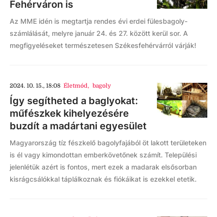
Fehérváron is
Az MME idén is megtartja rendes évi erdei fülesbagoly-
számlálását, melyre január 24. és 27. között kerül sor. A
megfigyeléseket természetesen Székesfehérvárról várják!
2024. 10. 15., 18:08
Életmód
,
bagoly
Így segítheted a baglyokat:
műfészkek kihelyezésére
buzdít a madártani egyesület
Magyarország tíz fészkelő bagolyfajából öt lakott területeken
is él vagy kimondottan emberkövetőnek számít. Települési
jelenlétük azért is fontos, mert ezek a madarak elsősorban
kisrágcsálókkal táplálkoznak és fiókáikat is ezekkel etetik.