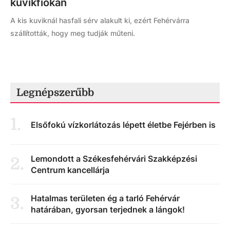
kuvikfiókán
A kis kuviknál hasfali sérv alakult ki, ezért Fehérvárra
szállították, hogy meg tudják műteni.
Legnépszerűbb
1
.
Elsőfokú vízkorlátozás lépett életbe Fejérben is
Lemondott a Székesfehérvári Szakképzési
2
.
Centrum kancellárja
Hatalmas területen ég a tarló Fehérvár
3
.
határában, gyorsan terjednek a lángok!