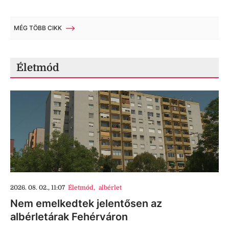
MÉG TÖBB CIKK
Életmód
2026. 08. 02., 11:07
Életmód
,
albérlet
Nem emelkedtek jelentősen az
albérletárak Fehérváron