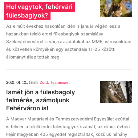
Hol vagytok, fehérvári
fülesbaglyok?
Az elmúlt évekhez hasonlóan idén is január végén lesz a
hazánkban telelő erdei fülesbaglyok számlálása.
Székesfehérvárról is várja az adatokat az MME, városunkban
és közvetlen környékén egy esztendeje 11-25 közötti
állományt állapítottak meg.
2021. 01. 10., 16:34
Zöld
,
természet
Ismét jön a fülesbagoly
felmérés, számoljunk
Fehérváron is!
A Magyar Madártani és Természetvédelmi Egyesület ezúttal
is felméri a telelő erdei fülesbaglyok számát, az elmúlt évben
Fejér megyében 405 egyedet regisztráltak, közülük néhány