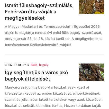
Ismét fülesbagoly-számlálás,
Fehérvárról is várják a
megfigyeléseket
A Magyar Madártani és Természetvédelmi Egyesület 2026
elején is megtartja rendes évi erdei fülesbagoly-számlálását,
melyre január 23. és 26. között kerül sor. A megfigyeléseket
természetesen Székesfehérvárról várják!
2025. 10. 13., 17:17
Kult
,
bagoly
Így segíthetjük a városlakó
baglyok áttelelését
Magyarországon tíz bagolyfaj fészkel, ezek közül öt
kifejezetten kedveli az ember közelségét, emberkövetőnek
számít és jellemzően lakott területeken vagy azok közelében
fészkel. Jelenlétük kiemelten fontos, hiszen kordában tarják