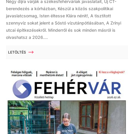
Négy díjra várják a székesfehérváriak javaslatait, Új CT-
berendezés a kórházban, Készül a közös szakpolitikai
javaslatcsomag, Isten éltesse Klára nénit!, A tisztított
szennyvíz sokat jelent a Sóstó vízutánpótlásában, A Zrínyi
utcai építkezésekről. Minderről és sok minden másról is
olvashatsz a 2026....
LETÖLTÉS