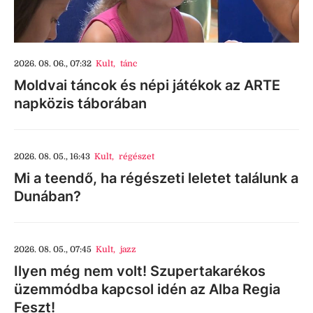
2026. 08. 06., 07:32
Kult
,
tánc
Moldvai táncok és népi játékok az ARTE
napközis táborában
2026. 08. 05., 16:43
Kult
,
régészet
Mi a teendő, ha régészeti leletet találunk a
Dunában?
2026. 08. 05., 07:45
Kult
,
jazz
Ilyen még nem volt! Szupertakarékos
üzemmódba kapcsol idén az Alba Regia
Feszt!