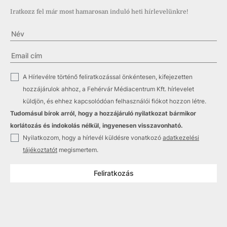
Iratkozz fel már most hamarosan induló heti hírlevelünkre!
✓
A Hírlevélre történő feliratkozással önkéntesen, kifejezetten
hozzájárulok ahhoz, a Fehérvár Médiacentrum Kft. hírlevelet
küldjön, és ehhez kapcsolódóan felhasználói fiókot hozzon létre.
Tudomásul bírok arról, hogy a hozzájáruló nyilatkozat bármikor
korlátozás és indokolás nélkül, ingyenesen visszavonható.
✓
Nyilatkozom, hogy a hírlevél küldésre vonatkozó
adatkezelési
tájékoztatót
megismertem.
Feliratkozás