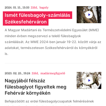
2024. 01. 15., 13:33
Zöld
,
bagoly
Ismét fülesbagoly-számlálás
Székesfehérváron
A Magyar Madártani és Természetvédelmi Egyesület (MME)
minden évben megszervezi a telelő fülesbaglyok
számlálását. Az MME 2024-ben január 19-22. között várja az
adatokat, természetesen Székesfehérvárról és környékéről
is.
2023. 02. 25., 19:24
Zöld
,
madármegfigyelő
Nagyjából félszáz
fülesbaglyot figyeltek meg
Fehérvár környékén
Befejeződött az erdei fülesbagolycsapatok felmérésének