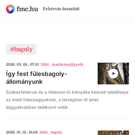
fmc.hu
Fehérvár összeköt
#bagoly
2026. 03. 28., 07:10
Zöld
,
madármegfigyelő
Így fest fülesbagoly-
állományunk
Székesfehérvár és a Velencei-tó környéke kedvelt telelőhelye
az erdei fülesbaglyoknak, a térségben itt lehet
leggyakrabban találkozni velük.
2026. 01. 19., 16:06
Zöld
,
bagoly