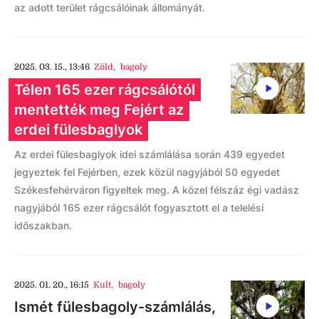
az adott terület rágcsálóinak állományát.
2025. 03. 15., 13:46
Zöld
,
bagoly
Télen 165 ezer rágcsálótól
mentették meg Fejért az
erdei fülesbaglyok
Az erdei fülesbaglyok idei számlálása során 439 egyedet
jegyeztek fel Fejérben, ezek közül nagyjából 50 egyedet
Székesfehérváron figyeltek meg. A közel félszáz égi vadász
nagyjából 165 ezer rágcsálót fogyasztott el a telelési
időszakban.
2025. 01. 20., 16:15
Kult
,
bagoly
Ismét fülesbagoly-számlálás,