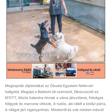
Megkapták diplomáikat az Óbudai Egyetem fehérvári
hallgatói, Megújul a Balatoni úti szervizút, Elbúcsúzott az
EFOTT, Közös kalandra hívnak a város játszóterei, Felséges
hölgyek és marcona vitézek, A tudós, aki rálelt a királyi párra,
A világot járt cigányprímás. Minderről és sok minden másról