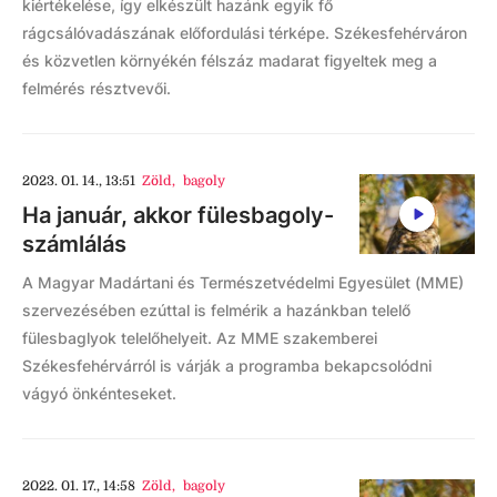
kiértékelése, így elkészült hazánk egyik fő
rágcsálóvadászának előfordulási térképe. Székesfehérváron
és közvetlen környékén félszáz madarat figyeltek meg a
felmérés résztvevői.
2023. 01. 14., 13:51
Zöld
,
bagoly
Ha január, akkor fülesbagoly-
számlálás
A Magyar Madártani és Természetvédelmi Egyesület (MME)
szervezésében ezúttal is felmérik a hazánkban telelő
fülesbaglyok telelőhelyeit. Az MME szakemberei
Székesfehérvárról is várják a programba bekapcsolódni
vágyó önkénteseket.
2022. 01. 17., 14:58
Zöld
,
bagoly