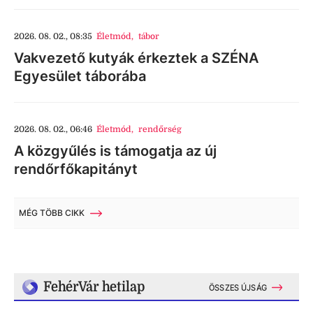
2026. 08. 02., 08:35
Életmód
,
tábor
Vakvezető kutyák érkeztek a SZÉNA
Egyesület táborába
2026. 08. 02., 06:46
Életmód
,
rendőrség
A közgyűlés is támogatja az új
rendőrfőkapitányt
MÉG TÖBB CIKK
FehérVár hetilap
ÖSSZES ÚJSÁG