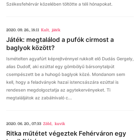
Székesfehérvár közelében töltötte a téli hónapokat.
2020. 09. 26., 18:11
Kult
,
játék
Játék: megtalálod a pufók cirmost a
baglyok között?
Ismételten agyafúrt képrejtvénnyel rukkolt elő Dudás Gergely,
alias Dudolf, aki ezúttal egy gömbölyű bársonytalpút
csempészett be a huhogó baglyok közé. Mondanom sem
kell, hogy a feladványok hazai istencsászára ezúttal is
rendesen megdolgoztatja az agytekervényeket. Ti
megtaláljátok az zabálnivaló c...
2020. 06. 20., 07:33
Zöld
,
kuvik
Ritka műtétet végeztek Fehérváron egy