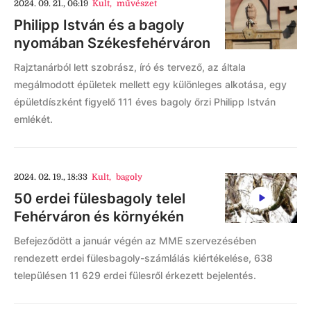
2024. 09. 21., 06:19
Kult
,
művészet
Philipp István és a bagoly
nyomában Székesfehérváron
Rajztanárból lett szobrász, író és tervező, az általa
megálmodott épületek mellett egy különleges alkotása, egy
épületdíszként figyelő 111 éves bagoly őrzi Philipp István
emlékét.
2024. 02. 19., 18:33
Kult
,
bagoly
50 erdei fülesbagoly telel
Fehérváron és környékén
Befejeződött a január végén az MME szervezésében
rendezett erdei fülesbagoly-számlálás kiértékelése, 638
településen 11 629 erdei fülesről érkezett bejelentés.