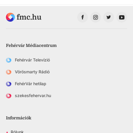
fmc.hu
Fehérvár Médiacentrum
Fehérvár Televízió
Vörösmarty Rádió
FehérVár hetilap
szekesfehervar.hu
Információk
•
Rólunk