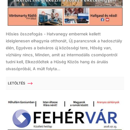
Hősies összefogás - Hatvanegy embernek kellett
ideiglenesen elhagynia otthonát, Új parancsnok a hadosztály
élén, Egyéves a belváros új közösségi tere, Hőség van,
vízhiány nincs, Minden, amit az intermodális csomópontról
tudni kell, Elkezdődtek a Hűség Közös hang és árulás
olvasópróbái, A múlt folyta...
LETÖLTÉS