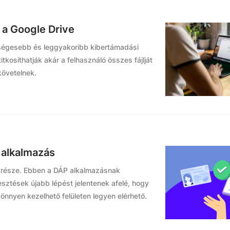
 a Google Drive
ltségesebb és leggyakoribb kibertámadási
tkosíthatják akár a felhasználó összes fájlját
követelnek.
 alkalmazás
k része. Ebben a DÁP alkalmazásnak
esztések újabb lépést jelentenek afelé, hogy
önnyen kezelhető felületen legyen elérhető.