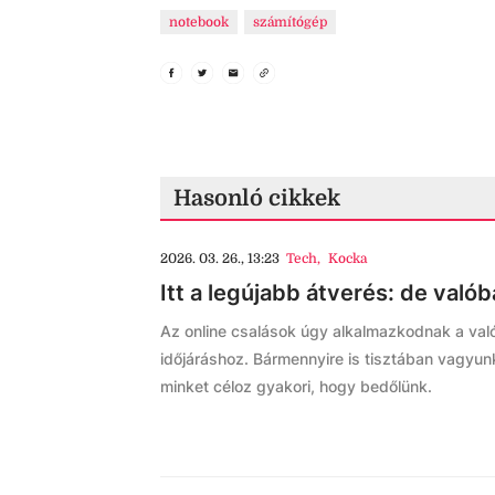
notebook
számítógép
Hasonló cikkek
2026. 03. 26., 13:23
Tech
,
Kocka
Itt a legújabb átverés: de valób
Az online csalások úgy alkalmazkodnak a való
időjáráshoz. Bármennyire is tisztában vagyun
minket céloz gyakori, hogy bedőlünk.