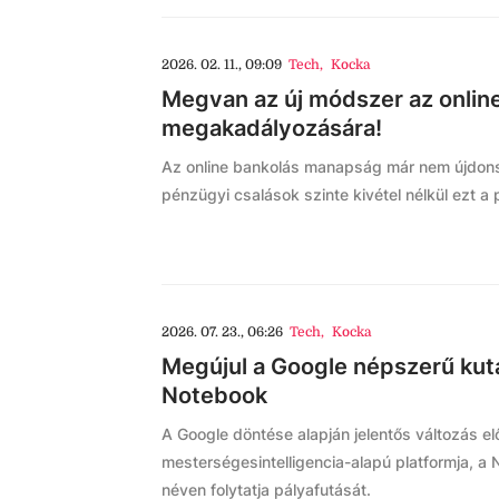
2026. 02. 11., 09:09
Tech
,
Kocka
Megvan az új módszer az online
megakadályozására!
Az online bankolás manapság már nem újdons
pénzügyi csalások szinte kivétel nélkül ezt a 
2026. 07. 23., 06:26
Tech
,
Kocka
Megújul a Google népszerű kuta
Notebook
A Google döntése alapján jelentős változás előt
mesterségesintelligencia-alapú platformja, 
néven folytatja pályafutását.