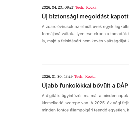
2026. 04. 23., 09:27
Tech
,
Kocka
Új biztonsági megoldást kapott
A zsarolóvírusok az elmúlt évek egyik legkö
formájává váltak. Ilyen esetekben a támadók ti
is, majd a feloldásért nem kevés váltságdíjat 
2026. 01. 30., 13:29
Tech
,
Kocka
Újabb funkciókkal bővült a DÁP
A digitális ügyintézés ma már a mindennapo
kiemelkedő szerepe van. A 2025. év végi fejl
minden fontos állampolgári teendő egyetlen, k