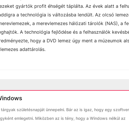
zeket gyártók profit éhségét táplálta. Az évek alatt a felh
addigra a technológia is változásba lendült. Az olcsó lemez
 merevlemezek, a merevlemezes hálózati tárolók (NAS), a fe
hajtók. A technológia fejlődése és a felhasználók kevésbé
 eredményezte, hogy a DVD lemez úgy ment a múzeumok al
 lemezes adattárolás.
Windows
tárgyak születésnapját ünnepelni. Bár az is igaz, hogy egy szoftve
rgyként emlegetni. Miközben az is tény, hogy a Windows nélkül az