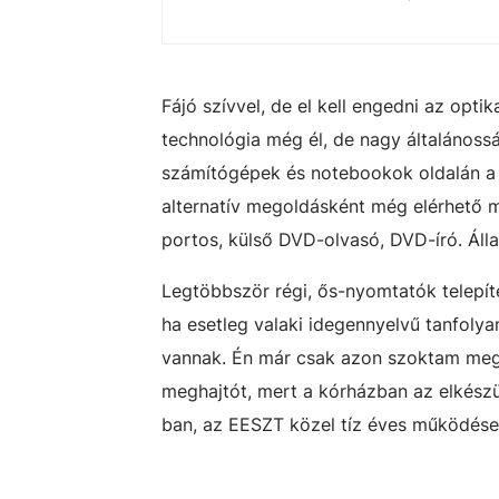
Fájó szívvel, de el kell engedni az opti
technológia még él, de nagy általánoss
számítógépek és notebookok oldalán a 
alternatív megoldásként még elérhető 
portos, külső DVD-olvasó, DVD-író. Áll
Legtöbbször régi, ős-nyomtatók telepít
ha esetleg valaki idegennyelvű tanfoly
vannak. Én már csak azon szoktam megl
meghajtót, mert a kórházban az elkészü
ban, az EESZT közel tíz éves működése