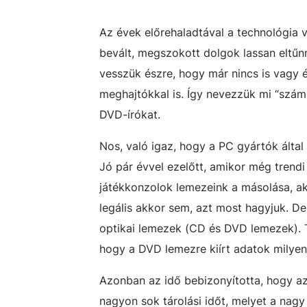
Az évek előrehaladtával a technológia vá
bevált, megszokott dolgok lassan eltűn
vesszük észre, hogy már nincs is vagy 
meghajtókkal is. Így nevezzük mi “szám
DVD-írókat.
Nos, való igaz, hogy a PC gyártók álta
Jó pár évvel ezelőtt, amikor még trend
játékkonzolok lemezeink a másolása, ak
legális akkor sem, azt most hagyjuk. D
optikai lemezek (CD és DVD lemezek). Ta
hogy a DVD lemezre kiírt adatok milyen j
Azonban az idő bebizonyította, hogy az
nagyon sok tárolási időt, melyet a nagy