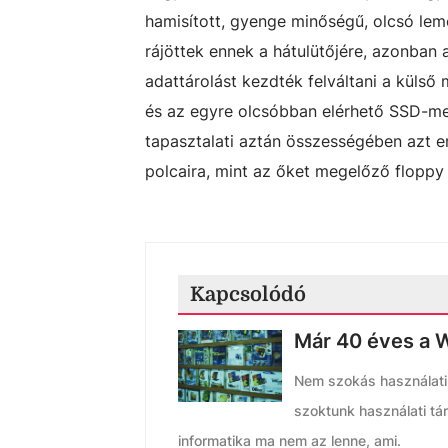
hamisított, gyenge minőségű, olcsó leme
rájöttek ennek a hátulütőjére, azonban 
adattárolást kezdték felváltani a külső
és az egyre olcsóbban elérhető SSD-meg
tapasztalati aztán összességében azt
polcaira, mint az őket megelőző floppy
Kapcsolódó
Már 40 éves a 
Nem szokás használati 
szoktunk használati tá
informatika ma nem az lenne, ami.