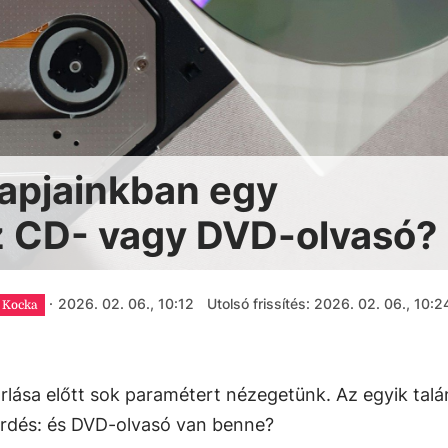
apjainkban egy
 CD- vagy DVD-olvasó?
·
2026. 02. 06., 10:12
Utolsó frissítés: 2026. 02. 06., 10:2
Kocka
ása előtt sok paramétert nézegetünk. Az egyik talá
kérdés: és DVD-olvasó van benne?