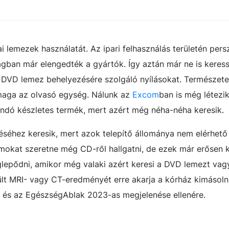
kai lemezek használatát. Az ipari felhasználás területén pers
ágban már elengedték a gyártók. Így aztán már ne is keres
DVD lemez behelyezésére szolgáló nyílásokat. Természet
maga az olvasó egység. Nálunk az
Excom
ban is még létezi
andó készletes termék, mert azért még néha-néha keresik.
éséhez keresik, mert azok telepítő állománya nem elérhető 
amokat szeretne még CD-ről hallgatni, de ezek már erősen
epődni, amikor még valaki azért keresi a DVD lemezt vag
lt MRI- vagy CT-eredményét erre akarja a kórház kimásoln
 és az EgészségAblak 2023-as megjelenése ellenére.