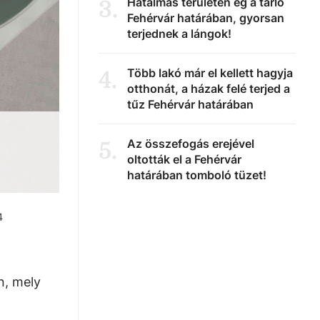
Hatalmas területen ég a tarló
3
.
Fehérvár határában, gyorsan
terjednek a lángok!
Több lakó már el kellett hagyja
4
.
otthonát, a házak felé terjed a
tűz Fehérvár határában
Az összefogás erejével
5
.
oltották el a Fehérvár
határában tomboló tüzet!
4
n, mely