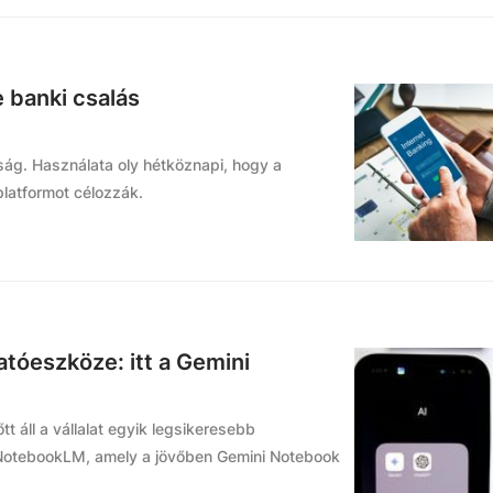
 banki csalás
ág. Használata oly hétköznapi, hogy a
platformot célozzák.
tóeszköze: itt a Gemini
t áll a vállalat egyik legsikeresebb
a NotebookLM, amely a jövőben Gemini Notebook