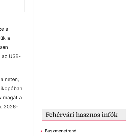
ze a
sük a
esen
k az USB-
a neten;
 kikopóban
y magát a
i. 2026-
Fehérvári hasznos infók
•
Buszmenetrend