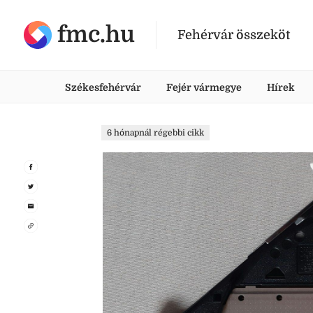
fmc.hu
Fehérvár összeköt
Székesfehérvár
Fejér vármegye
Hírek
6 hónapnál régebbi cikk