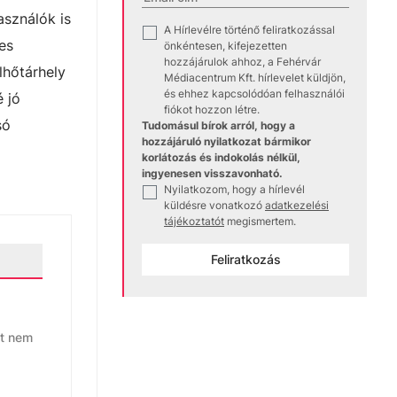
asználók is
A Hírlevélre történő feliratkozással
✓
es
önkéntesen, kifejezetten
hozzájárulok ahhoz, a Fehérvár
lhőtárhely
Médiacentrum Kft. hírlevelet küldjön,
és ehhez kapcsolódóan felhasználói
 jó
fiókot hozzon létre.
só
Tudomásul bírok arról, hogy a
hozzájáruló nyilatkozat bármikor
korlátozás és indokolás nélkül,
ingyenesen visszavonható.
Nyilatkozom, hogy a hírlevél
✓
küldésre vonatkozó
adatkezelési
tájékoztatót
megismertem.
Feliratkozás
rt nem