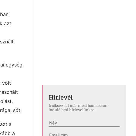
bban
k azt
sznált
ai egység.
 volt
használt
Hírlevél
olást,
Iratkozz fel már most hamarosan
rága, sőt.
induló heti hírlevelünkre!
azt a
nkább a