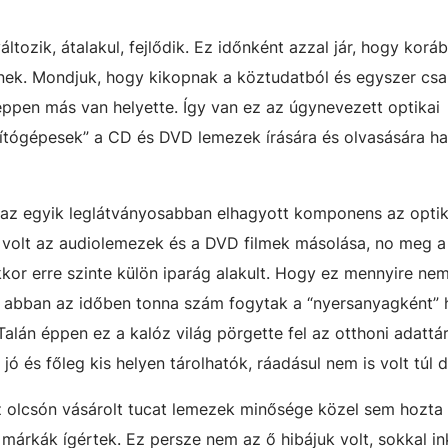
ltozik, átalakul, fejlődik. Ez időnként azzal jár, hogy korá
nek. Mondjuk, hogy kikopnak a köztudatból és egyszer csa
éppen más van helyette. Így van ez az úgynevezett optikai
ítógépesek” a CD és DVD lemezek írására és olvasására ha
l az egyik leglátványosabban elhagyott komponens az optik
i volt az audiolemezek és a DVD filmek másolása, no meg a
kor erre szinte külön iparág alakult. Hogy ez mennyire nem
e abban az időben tonna szám fogytak a “nyersanyagként” 
lán éppen ez a kalóz világ pörgette fel az otthoni adattár
ó és főleg kis helyen tárolhatók, ráadásul nem is volt túl d
 olcsón vásárolt tucat lemezek minősége közel sem hozta 
 márkák ígértek. Ez persze nem az ő hibájuk volt, sokkal i