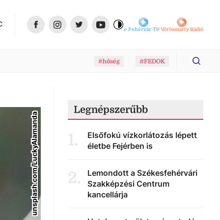
C
Fehérvár-TV
Vörösmarty Rádió
#hőség
#FEDOK
Legnépszerűbb
unsplash.com/LuckyAlamanda
Elsőfokú vízkorlátozás lépett
1
.
életbe Fejérben is
Lemondott a Székesfehérvári
2
.
Szakképzési Centrum
kancellárja