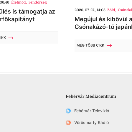
 06:46
Életmód
,
rendőrség
lés is támogatja az
2026. 07. 27., 14:08
Zöld
,
Csónaká
rfőkapitányt
Megújul és kibővül 
Csónakázó-tó japán
IKK
MÉG TÖBB CIKK
Fehérvár Médiacentrum
Fehérvár Televízió
Vörösmarty Rádió