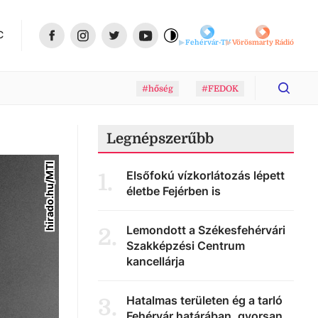
C
Fehérvár-TV
Vörösmarty Rádió
#hőség
#FEDOK
Legnépszerűbb
hirado.hu/MTI
Elsőfokú vízkorlátozás lépett
1
.
életbe Fejérben is
Lemondott a Székesfehérvári
2
.
Szakképzési Centrum
kancellárja
Hatalmas területen ég a tarló
3
.
Fehérvár határában, gyorsan