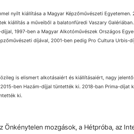
el nyílt kiállítása a Magyar Képzőművészeti Egyetemen.
ek kiállítás a műveiből a balatonfüredi Vaszary Galériában.
díjjal, 1997-ben a Magyar Alkotóművészek Országos Egye
pzőművészeti díjával, 2001-ben pedig Pro Cultura Urbis-díj
leg is elismert alkotásaiért és kiállításaiért, nagy jelent
015-ben Hazám-díjjal tüntették ki. 2018-ban Prima-díjat k
tették ki.
z Önkénytelen mozgások, a Hétpróba, az Inte