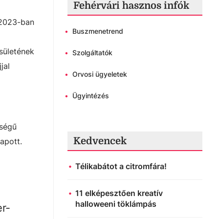
Fehérvári hasznos infók
 2023-ban
•
Buszmenetrend
sületének
•
Szolgáltatók
jal
•
Orvosi ügyeletek
•
Ügyintézés
őségű
Kedvencek
apott.
Télikabátot a citromfára!
11 elképesztően kreatív
halloweeni töklámpás
r-