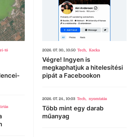
ei-tó
2026. 07. 30., 10:50
Tech
,
Kocka
Végre! Ingyen is
megkaphatjuk a hitelesítési
lencei-
pipát a Facebookon
2026. 07. 24., 10:03
Tech
,
nyomtatás
irtás
Több mint egy darab
a
műanyag
n