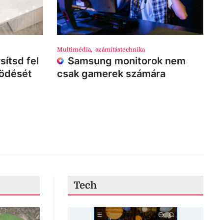
Multimédia
,
számítástechnika
sítsd fel
Samsung monitorok nem
ködését
csak gamerek számára
Tech