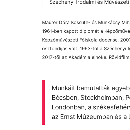
Széchenyi Irodalmi és Művészet
Maurer Dóra Kossuth- és Munkácsy Mihá
1961-ben kapott diplomát a Képzőművész
Képzőművészeti Főiskola docense, 2003
ösztöndíjas volt. 1993-tól a Széchenyi 
2017-től az Akadémia elnöke. Rövidfilme
Munkáit bemutatták egyeb
Bécsben, Stockholmban, P
Londonban, a székesfehérv
az Ernst Múzeumban és a