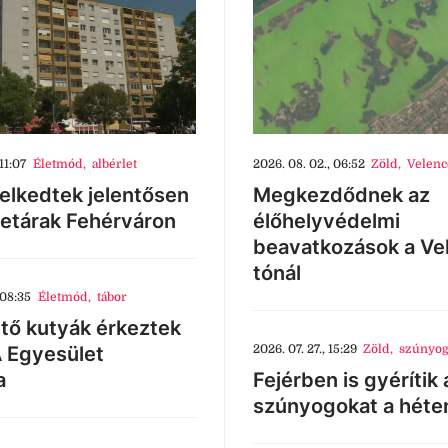
11:07
Életmód
,
albérlet
2026. 08. 02., 06:52
Zöld
,
Velenc
lkedtek jelentősen
Megkezdődnek az
letárak Fehérváron
élőhelyvédelmi
beavatkozások a Ve
tónál
 08:35
Életmód
,
tábor
tő kutyák érkeztek
 Egyesület
2026. 07. 27., 15:29
Zöld
,
szúnyog
a
Fejérben is gyérítik 
szúnyogokat a héte