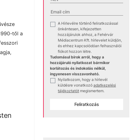
A Hírlevélre történő feliratkozással
űvésze
✓
önkéntesen, kifejezetten
1990-től a
hozzájárulok ahhoz, a Fehérvár
Médiacentrum Kft. hírlevelet küldjön,
fesszori
és ehhez kapcsolódóan felhasználói
fiókot hozzon létre.
agja,
Tudomásul bírok arról, hogy a
hozzájáruló nyilatkozat bármikor
korlátozás és indokolás nélkül,
ingyenesen visszavonható.
Nyilatkozom, hogy a hírlevél
✓
küldésre vonatkozó
adatkezelési
tájékoztatót
megismertem.
Feliratkozás
sten