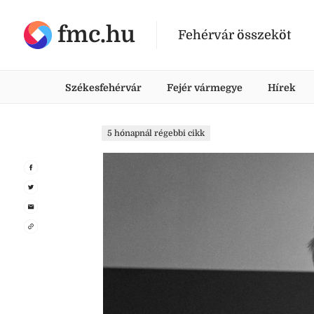
fmc.hu
Fehérvár összeköt
Székesfehérvár
Fejér vármegye
Hírek
5 hónapnál régebbi cikk