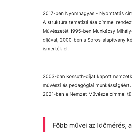
2017-ben Nyomhagyás - Nyomtatás címm
A struktúra tematizálása címmel rendezt
Művészetét 1995-ben Munkácsy Mihály-
díjával, 2000-ben a Soros-alapítvány ké
ismerték el.
2003-ban Kossuth-díjat kapott nemzetközi
művészi és pedagógiai munkásságáért. 2
2021-ben a Nemzet Művésze címmel tün
Főbb művei az Időmérés, a