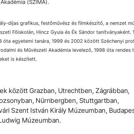
i Akadémia (SZIMA).
ly-díjas grafikus, festőművész és filmkészítő, a nemzet m
eti Főiskolán, Hincz Gyula és Ék Sándor tanítványaként. 
 óta egyetemi tanára, 1999 és 2002 között Széchenyi pro
Irodalmi és Művészeti Akadémia levelező, 1998 óta rendes t
ket is készített.
ek között Grazban, Utrechtben, Zágrábban,
ozsonyban, Nürnbergben, Stuttgartban,
ári Szent István Király Múzeumban, Budape
 Ludwig Múzeumban.