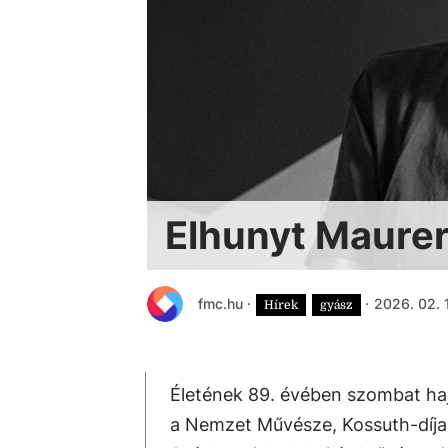
Elhunyt Maure
fmc.hu
·
·
2026. 02. 
Hírek
gyász
Életének 89. évében szombat ha
a Nemzet Művésze, Kossuth-díja