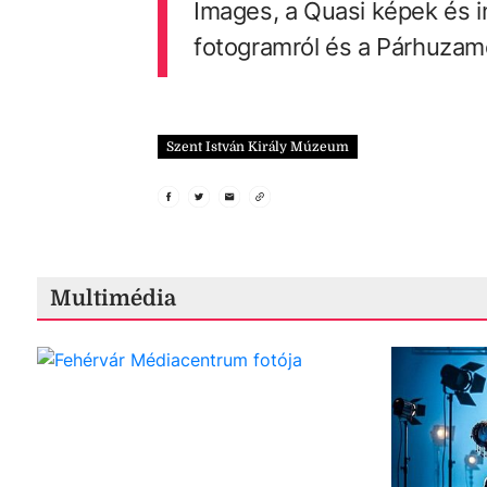
Images, a Quasi képek és in
fotogramról és a Párhuzam
Szent István Király Múzeum
Multimédia