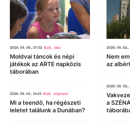
2026. 08. 06., 07:32
Kult
,
tánc
2026. 08. 02., 
Moldvai táncok és népi
Nem eme
játékok az ARTE napközis
az albér
táborában
2026. 08. 02.,
2026. 08. 05., 16:43
Kult
,
régészet
Vakveze
Mi a teendő, ha régészeti
a SZÉNA
leletet találunk a Dunában?
táboráb