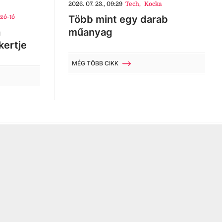
2026. 07. 23., 09:29
Tech
,
Kocka
zó-tó
Több mint egy darab
a
műanyag
kertje
MÉG TÖBB CIKK