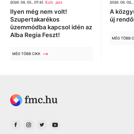
2026. 08. 05., 07:45
Kult
,
jazz
2026. 08. 02.,
Ilyen még nem volt!
A közgyű
Szupertakarékos
új rendő
üzemmódba kapcsol idén az
Alba Regia Feszt!
MÉG TÖBB C
MÉG TÖBB CIKK
fmc.hu