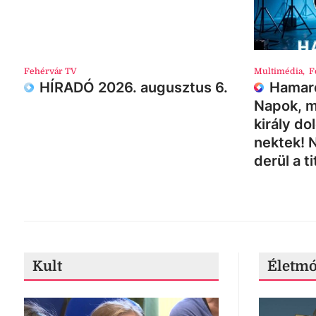
Fehérvár TV
Multimédia
,
F
HÍRADÓ 2026. augusztus 6.
Hamaro
Napok, m
király do
nektek! 
derül a ti
Kult
Életm