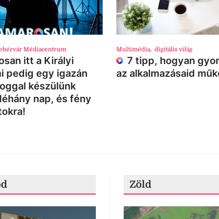
ehérvár Médiacentrum
Multimédia
,
digitális világ
san itt a Királyi
7 tipp, hogyan gyor
i pedig egy igazán
az alkalmazásaid mű
loggal készülünk
Néhány nap, és fény
tokra!
ód
Zöld