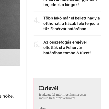
terjednek a lángok!
Több lakó már el kellett hagyja
4
.
otthonát, a házak felé terjed a
tűz Fehérvár határában
Az összefogás erejével
5
.
oltották el a Fehérvár
határában tomboló tüzet!
Hírlevél
Iratkozz fel már most hamarosan
elnöke,
induló heti hírlevelünkre!