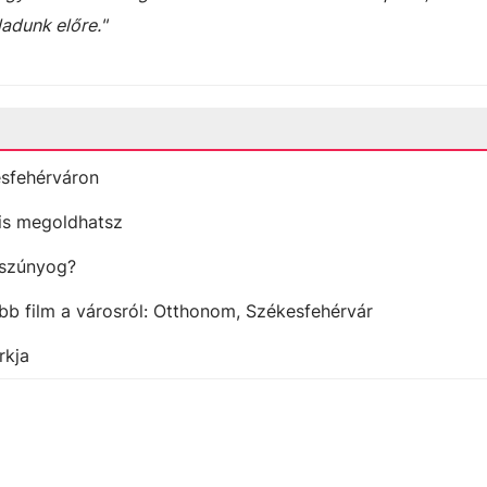
adunk előre."
esfehérváron
l is megoldhatsz
 szúnyog?
b film a városról: Otthonom, Székesfehérvár
rkja