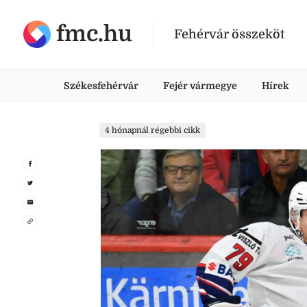
fmc.hu
Fehérvár összeköt
Székesfehérvár
Fejér vármegye
Hírek
4 hónapnál régebbi cikk