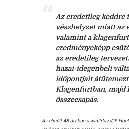
Az eredetileg keddre 
vészhelyzet miatt az 
valamint a klagenfurt
eredményeképp csütört
az eredetileg terveze
hazai-idegenbeli vált
időpontjait átütemezt
Klagenfurtban, majd 
összecsapás.
Az elmúlt 48 órában a win2day ICE Hock