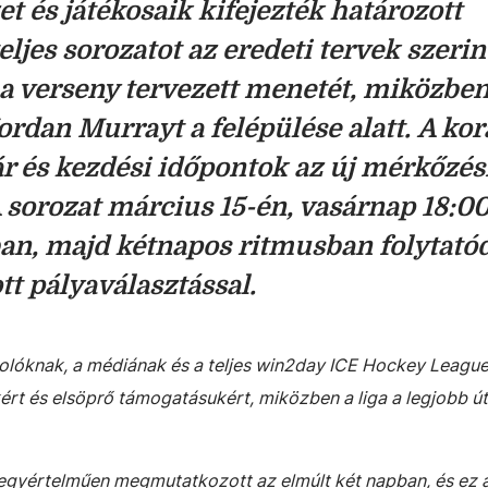
t és játékosaik kifejezték határozott
ljes sorozatot az eredeti tervek szerin
a a verseny tervezett menetét, miközbe
rdan Murrayt a felépülése alatt.
A ko
r és kezdési időpontok az új mérkőzés
 sorozat március 15-én, vasárnap 18:0
an, majd kétnapos ritmusban folytatód
t pályaválasztással.
olóknak, a médiának és a teljes win2day ICE Hockey Leagu
rt és elsöprő támogatásukért, miközben a liga a legjobb út
egyértelműen megmutatkozott az elmúlt két napban, és ez 