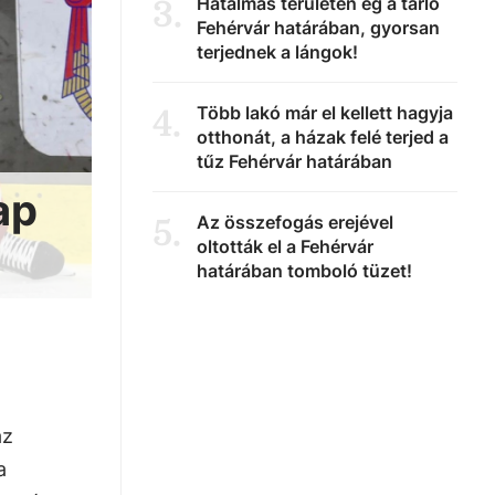
Hatalmas területen ég a tarló
3
.
Fehérvár határában, gyorsan
terjednek a lángok!
Több lakó már el kellett hagyja
4
.
otthonát, a házak felé terjed a
tűz Fehérvár határában
ap
Az összefogás erejével
5
.
oltották el a Fehérvár
határában tomboló tüzet!
az
a