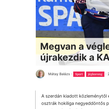
Megvan a végl
újrakezdik a 
Mátay Balázs
·
·
Sport
jégkorong
A szerdán kiadott közleménytől 
osztrák hokiliga negyeddöntős pá