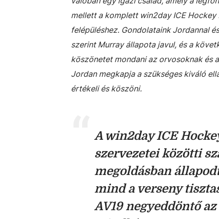
valóban egy igazi család, amely a legf
mellett a komplett win2day ICE Hockey L
felépüléshez. Gondolataink Jordannal 
szerint Murray állapota javul, és a köv
köszönetet mondani az orvosoknak és a
Jordan megkapja a szükséges kiváló ellá
értékeli és köszöni.
A win2day ICE Hockey
szervezetei közötti 
megoldásban állapodt
mind a verseny tiszta
AV19 negyeddöntő az e