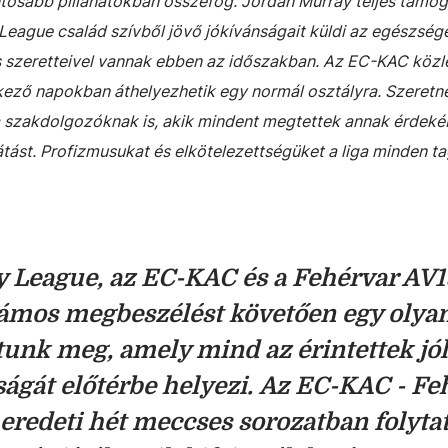
ontosabb pillanatokban összefog.
Jordan Murray teljes támo
eague család szívből jövő jókívánságait küldi az egészsége
és szeretteivel vannak ebben az időszakban. Az EC-KAC köz
etkező napokban áthelyezhetik egy normál osztályra.
Szeretn
 szakdolgozóknak is, akik mindent megtettek annak érdeké
tást. Profizmusukat és elkötelezettségüket a liga minden t
 League, az EC-KAC és a Fehérvar AV1
számos megbeszélést követően egy olya
unk meg, amely mind az érintettek jól
ságát előtérbe helyezi.
Az EC-KAC - Fe
redeti hét meccses sorozatban folytat