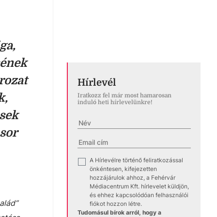
ga,
sének
rozat
Hírlevél
k,
Iratkozz fel már most hamarosan
induló heti hírlevelünkre!
ések
sor
A Hírlevélre történő feliratkozással
✓
önkéntesen, kifejezetten
hozzájárulok ahhoz, a Fehérvár
Médiacentrum Kft. hírlevelet küldjön,
és ehhez kapcsolódóan felhasználói
alád”
fiókot hozzon létre.
Tudomásul bírok arról, hogy a