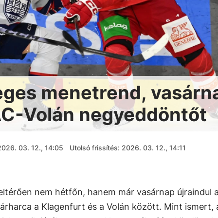
eges menetrend, vasárn
KAC-Volán negyeddöntőt
2026. 03. 12., 14:05
Utolsó frissítés: 2026. 03. 12., 14:11
eltérően nem hétfőn, hanem már vasárnap újraindul 
rharca a Klagenfurt és a Volán között. Mint ismert, 