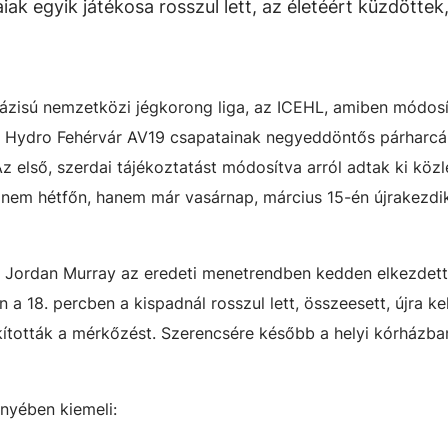
iak egyik játékosa rosszul lett, az életéért küzdöttek
ázisú nemzetközi jégkorong liga, az ICEHL, amiben módosí
 a Hydro Fehérvár AV19 csapatainak negyeddöntős párharc
 első, szerdai tájékoztatást módosítva arról adtak ki köz
 nem hétfőn, hanem már vasárnap, március 15-én újrakezdi
, Jordan Murray az eredeti menetrendben kedden elkezdett
 18. percben a kispadnál rosszul lett, összeesett, újra kel
kították a mérkőzést. Szerencsére később a helyi kórházba
yében kiemeli: