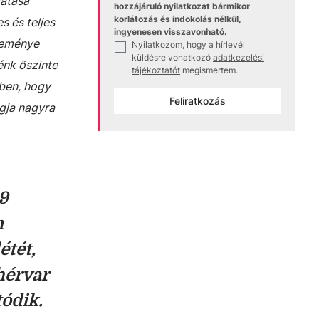
gatása
hozzájáruló nyilatkozat bármikor
korlátozás és indokolás nélkül,
s és teljes
ingyenesen visszavonható.
leménye
Nyilatkozom, hogy a hírlevél
✓
küldésre vonatkozó
adatkezelési
énk őszinte
tájékoztatót
megismertem.
ben, hogy
Feliratkozás
agja nagyra
9
n
étét,
hérvar
ódik.