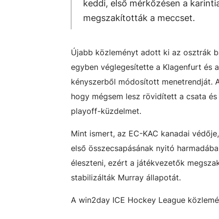
keddi, első mérkőzésen a karintia
megszakították a meccset.
Újabb közleményt adott ki az osztrák b
egyben véglegesítette a Klagenfurt és
kényszerből módosított menetrendját. Az
hogy mégsem lesz rövidített a csata és
playoff-küzdelmet.
Mint ismert, az EC-KAC kanadai védője
első összecsapásának nyitó harmadában a
éleszteni, ezért a játékvezetők megsza
stabilizálták Murray állapotát.
A
win2day ICE Hockey League közlemén