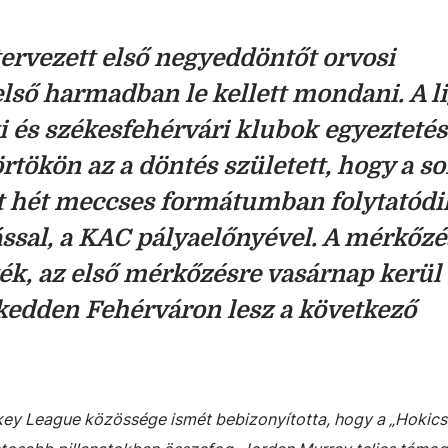
tervezett első negyeddöntőt orvosi
első harmadban le kellett mondani. A li
i és székesfehérvári klubok egyezteté
ökön az a döntés született, hogy a so
tt hét meccses formátumban folytatódi
ással, a KAC pályaelőnyével. A mérkőz
ék, az első mérkőzésre vasárnap kerül 
kedden Fehérváron lesz a következő
ey League közössége ismét bebizonyította, hogy a „Hokics