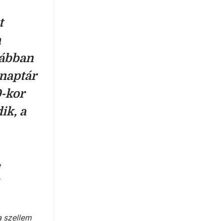
t
n
rábban
naptár
0-kor
ik, a
e
a szellem