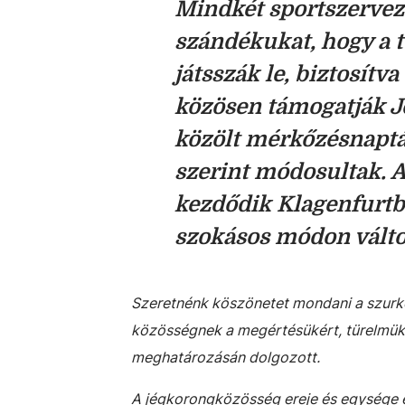
Mindkét sportszerveze
szándékukat, hogy a te
játsszák le, biztosítv
közösen támogatják Jo
közölt mérkőzésnaptá
szerint módosultak. A
kezdődik Klagenfurtb
szokásos módon váltot
Szeretnénk köszönetet mondani a szurk
közösségnek a megértésükért, türelmüké
meghatározásán dolgozott.
A jégkorongközösség ereje és egysége 