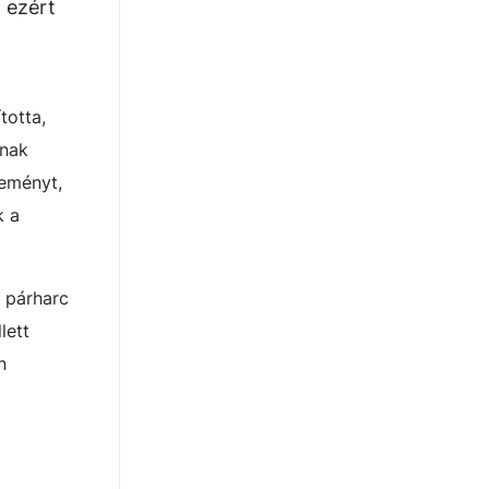
, ezért
totta,
ának
leményt,
k a
 párharc
lett
n