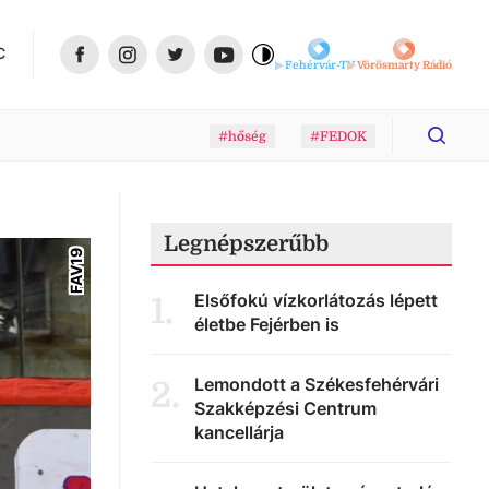
C
Fehérvár-TV
Vörösmarty Rádió
#hőség
#FEDOK
Legnépszerűbb
FAV19
Elsőfokú vízkorlátozás lépett
1
.
életbe Fejérben is
Lemondott a Székesfehérvári
2
.
Szakképzési Centrum
kancellárja