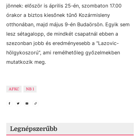
jönnek: először is április 25-én, szombaton 17.00
órakor a biztos kiesőnek tűnő Kozármisleny
otthonában, majd május 9-én Budaörsön. Egyik sem
lesz sétagalopp, de mindkét csapatnál ebben a
szezonban jobb és eredményesebb a "Lazovic-
hölgykoszorú", ami remélhetőleg győzelmekben
mutatkozik meg.
AFKC
NB 1
Legnépszerűbb