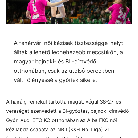
A fehérvári női kézisek tisztességgel helyt
álltak a lehető legnehezebb meccsükön, a
magyar bajnoki- és BL-címvédő
otthonában, csak az utolsó percekben
vált fölényessé a győriek sikere.
A hajráig remekül tartotta magát, végül 38-27-es
vereséget szenvedett a Bl-győztes, bajnoki címvédő
Győri Audi ETO KC otthonában az Alba FKC női
kézilabda csapata az NB I (K&H Női Liga) 21.