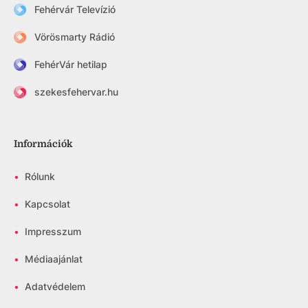
Fehérvár Televízió
Vörösmarty Rádió
FehérVár hetilap
szekesfehervar.hu
Információk
•
Rólunk
•
Kapcsolat
•
Impresszum
•
Médiaajánlat
•
Adatvédelem