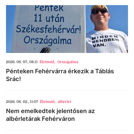
2026. 08. 07., 08:11
Életmód
,
Országalma
Pénteken Fehérvárra érkezik a Táblás
Srác!
2026. 08. 02., 11:07
Életmód
,
albérlet
Nem emelkedtek jelentősen az
albérletárak Fehérváron