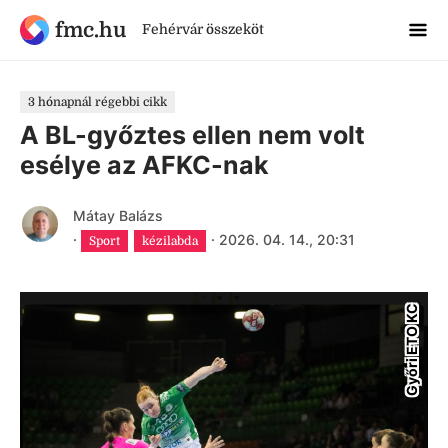
fmc.hu
Fehérvár összeköt
3 hónapnál régebbi cikk
A BL-győztes ellen nem volt
esélye az AFKC-nak
Mátay Balázs
·
·
2026. 04. 14., 20:31
Sport
kézilabda
Győri ETO KC