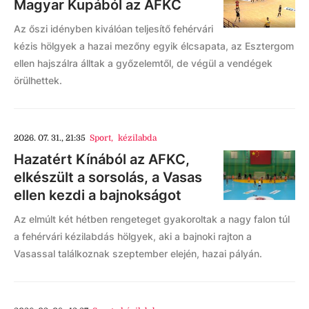
Magyar Kupából az AFKC
Az őszi idényben kiválóan teljesítő fehérvári
kézis hölgyek a hazai mezőny egyik élcsapata, az Esztergom
ellen hajszálra álltak a győzelemtől, de végül a vendégek
örülhettek.
2026. 07. 31., 21:35
Sport
,
kézilabda
Hazatért Kínából az AFKC,
elkészült a sorsolás, a Vasas
ellen kezdi a bajnokságot
Az elmúlt két hétben rengeteget gyakoroltak a nagy falon túl
a fehérvári kézilabdás hölgyek, aki a bajnoki rajton a
Vasassal találkoznak szeptember elején, hazai pályán.