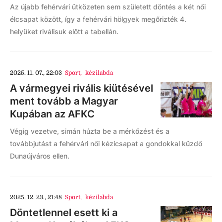
Az újabb fehérvári ütközeten sem született döntés a két női
élcsapat között, így a fehérvári hölgyek megőrizték 4.
helyüket riválisuk előtt a tabellán.
2025. 11. 07., 22:03
Sport
,
kézilabda
A vármegyei rivális kiütésével
ment tovább a Magyar
Kupában az AFKC
Végig vezetve, simán húzta be a mérkőzést és a
továbbjutást a fehérvári női kézicsapat a gondokkal küzdő
Dunaújváros ellen.
2025. 12. 23., 21:48
Sport
,
kézilabda
Döntetlennel esett ki a