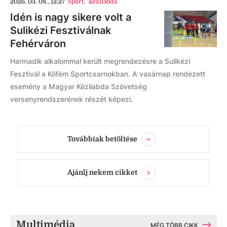
2026. 03. 08., 12:27
Sport
,
kézilabda
Idén is nagy sikere volt a
Sulikézi Fesztiválnak
Fehérváron
Harmadik alkalommal került megrendezésre a Sulikézi
Fesztivál a Köfém Sportcsarnokban. A vasárnap rendezett
esemény a Magyar Kézilabda Szövetség
versenyrendszerének részét képezi.
Továbbiak betöltése
Ajánlj nekem cikket
Multimédia
MÉG TÖBB CIKK