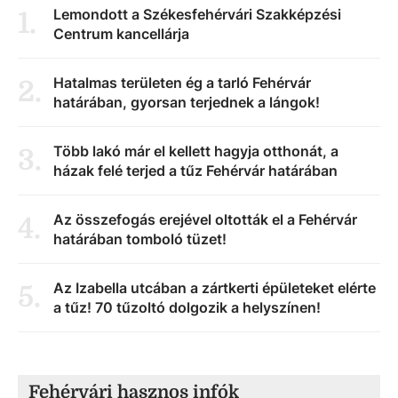
Lemondott a Székesfehérvári Szakképzési
1
.
Centrum kancellárja
Hatalmas területen ég a tarló Fehérvár
2
.
határában, gyorsan terjednek a lángok!
Több lakó már el kellett hagyja otthonát, a
3
.
házak felé terjed a tűz Fehérvár határában
Az összefogás erejével oltották el a Fehérvár
4
.
határában tomboló tüzet!
Az Izabella utcában a zártkerti épületeket elérte
5
.
a tűz! 70 tűzoltó dolgozik a helyszínen!
Fehérvári hasznos infók