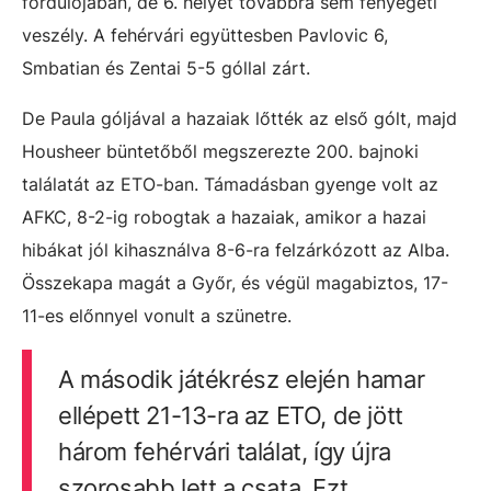
fordulójában, de 6. helyét továbbra sem fenyegeti
veszély. A fehérvári együttesben Pavlovic 6,
Smbatian és Zentai 5-5 góllal zárt.
De Paula góljával a hazaiak lőtték az első gólt, majd
Housheer büntetőből megszerezte 200. bajnoki
találatát az ETO-ban.
Támadásban gyenge volt az
AFKC, 8-2-ig robogtak a hazaiak, amikor a hazai
hibákat jól kihasználva 8-6-ra
felzárkózott az Alba.
Összekapa magát a Győr, és végül magabiztos, 17-
11-es előnnyel vonult a szünetre.
A második játékrész elején hamar
ellépett 21-13-ra az ETO, de jött
három fehérvári találat, így újra
szorosabb lett a csata. Ezt