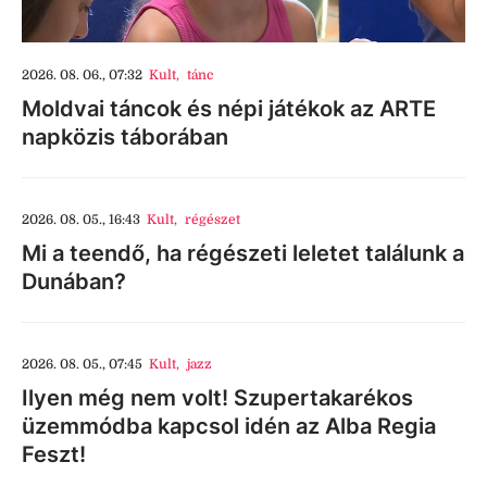
2026. 08. 06., 07:32
Kult
,
tánc
Moldvai táncok és népi játékok az ARTE
napközis táborában
2026. 08. 05., 16:43
Kult
,
régészet
Mi a teendő, ha régészeti leletet találunk a
Dunában?
2026. 08. 05., 07:45
Kult
,
jazz
Ilyen még nem volt! Szupertakarékos
üzemmódba kapcsol idén az Alba Regia
Feszt!