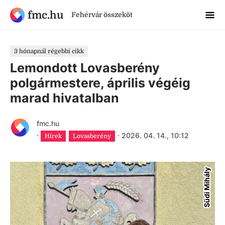
fmc.hu
Fehérvár összeköt
3 hónapnál régebbi cikk
Lemondott Lovasberény
polgármestere, április végéig
marad hivatalban
fmc.hu
·
·
2026. 04. 14., 10:12
Hírek
Lovasberény
Südi Mihály