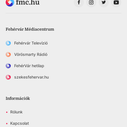
fmc.hu
Fehérvár Médiacentrum
Fehérvár Televízió
Vörösmarty Rádió
FehérVár hetilap
szekesfehervar.hu
Információk
•
Rólunk
•
Kapcsolat