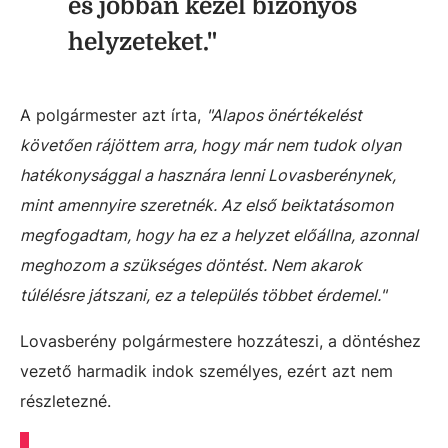
és jobban kezel bizonyos
helyzeteket."
A polgármester azt írta,
"Alapos önértékelést
követően rájöttem arra, hogy már nem tudok olyan
hatékonysággal a hasznára lenni Lovasberénynek,
mint amennyire szeretnék. Az első beiktatásomon
megfogadtam, hogy ha ez a helyzet előállna, azonnal
meghozom a szükséges döntést. Nem akarok
túlélésre játszani, ez a település többet érdemel."
Lovasberény polgármestere hozzáteszi, a döntéshez
vezető harmadik indok személyes, ezért azt nem
részletezné.