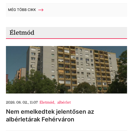
MÉG TÖBB CIKK
Életmód
2026. 08. 02., 11:07
Életmód
,
albérlet
Nem emelkedtek jelentősen az
albérletárak Fehérváron