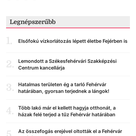
Legnépszerűbb
1
.
Elsőfokú vízkorlátozás lépett életbe Fejérben is
Lemondott a Székesfehérvári Szakképzési
2
.
Centrum kancellárja
Hatalmas területen ég a tarló Fehérvár
3
.
határában, gyorsan terjednek a lángok!
Több lakó már el kellett hagyja otthonát, a
4
.
házak felé terjed a tűz Fehérvár határában
Az összefogás erejével oltották el a Fehérvár
5
.