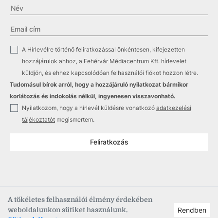
✓
A Hírlevélre történő feliratkozással önkéntesen, kifejezetten
hozzájárulok ahhoz, a Fehérvár Médiacentrum Kft. hírlevelet
küldjön, és ehhez kapcsolódóan felhasználói fiókot hozzon létre.
Tudomásul bírok arról, hogy a hozzájáruló nyilatkozat bármikor
korlátozás és indokolás nélkül, ingyenesen visszavonható.
✓
Nyilatkozom, hogy a hírlevél küldésre vonatkozó
adatkezelési
tájékoztatót
megismertem.
Feliratkozás
A tökéletes felhasználói élmény érdekében
weboldalunkon sütiket használunk.
Rendben
Copyright © 2021
–2026
Fehérvár Médiacentrum, fmc.hu