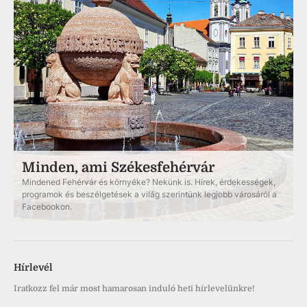
Minden, ami Székesfehérvár
Mindened Fehérvár és környéke? Nekünk is. Hírek, érdekességek,
programok és beszélgetések a világ szerintünk legjobb városáról a
Facebookon.
Hírlevél
Iratkozz fel már most hamarosan induló heti hírlevelünkre!