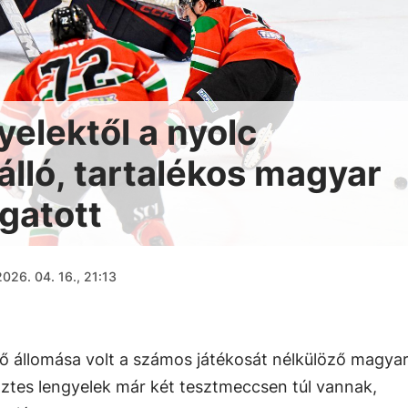
yelektől a nyolc
lálló, tartalékos magyar
gatott
2026. 04. 16., 21:13
ső állomása volt a számos játékosát nélkülöző magya
ztes lengyelek már két tesztmeccsen túl vannak,