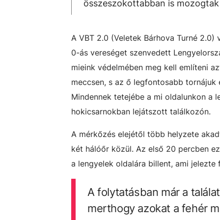
összeszokottabban is mozogtak 
A VBT 2.0 (Veletek Bárhova Turné 2.0) 
0-ás vereséget szenvedett Lengyelorszá
mieink védelmében meg kell említeni azt
meccsen, s az ő legfontosabb tornájuk e
Mindennek tetejébe a mi oldalunkon a l
hokicsarnokban lejátszott találkozón.
A mérkőzés elejétől több helyzete akad
két hálóőr közül. Az első 20 percben 
a lengyelek oldalára billent, ami jelezte
A folytatásban már a talál
merthogy azokat a fehér me