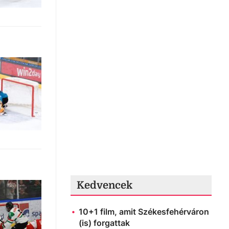
Kedvencek
10+1 film, amit Székesfehérváron
(is) forgattak