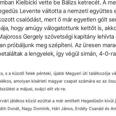
mban Kielbicki vette be Bálizs ketrecét. A m
 Hegedüs Levente váltotta a nemzeti együttes 
ozott csalódást, mert ő már egyetlen gólt s
ája, hogy amúgy válogatottunk kettőt is, akko
ajoross Gergely szövetségi kapitány lehívta 
ban próbáljunk meg szépíteni. Az üresen mara
találtak a lengyelek, így végül simán, 4-0-ra
s, s a küzdő felek pénteki, újabb Megyeri úti találkozója v
alékos, amolyan kísérleti magyar csapat számára ez az ös
észülést a májusi, svájci elit vb-re.
vári játékos közül ezúttal a már említett Hegedüsön kívül 
rváth Donát, Nagy Dominik, Hári János, Erdély Csanád és A