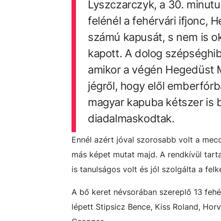
Lyszczarczyk, a 30. minutu
felénél a fehérvári ifjonc,
számú kapusát, s nem is ok
kapott. A dolog szépséghib
amikor a végén Hegedüst M
jégről, hogy elől emberfór
magyar kapuba kétszer is be
diadalmaskodtak.
Ennél azért jóval szorosabb volt a mecc
más képet mutat majd. A rendkívül tart
is tanulságos volt és jól szolgálta a felk
A bő keret névsorában szereplő 13 fehér
lépett Stipsicz Bence, Kiss Roland, Ho