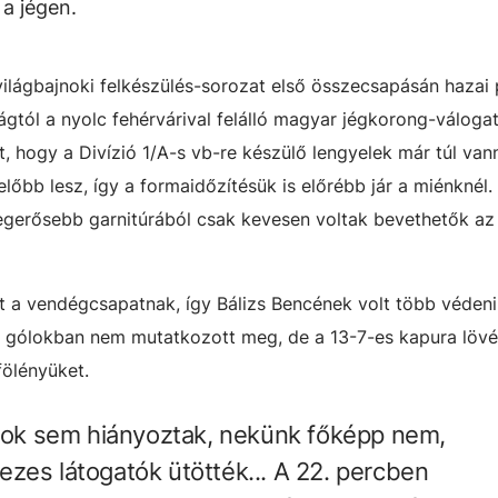
a jégen.
világbajnoki felkészülés-sorozat első összecsapásán hazai 
gtól a nyolc fehérvárival felálló magyar jégkorong-válogat
, hogy a Divízió 1/A-s vb-re készülő lengyelek már túl van
lőbb lesz, így a formaidőzítésük is előrébb jár a miénknél.
egerősebb garnitúrából csak kevesen voltak bevethetők az 
t a vendégcsapatnak, így Bálizs Bencének volt több védeni
ez gólokban nem mutatkozott meg, de a 13-7-es kapura lövé
 fölényüket.
atok sem hiányoztak, nekünk főképp nem,
zes látogatók ütötték... A 22. percben