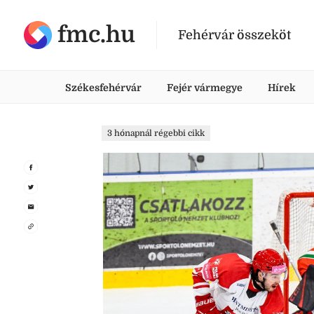
fmc.hu
Fehérvár összeköt
Székesfehérvár
Fejér vármegye
Hírek
3 hónapnál régebbi cikk