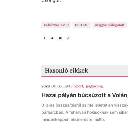
Csongor.
Fehérvár AV19
FEHA19
magyar válogatott
Hasonló cikkek
2026. 04. 05., 19:43
Sport
,
jégkorong
Hazai pályán búcsúzott a Volán,
0-3-as összesítésről szinte lehetetlen visszaj
párharcban. A fehérvári hokisoknak sem sikerül
mindenképpen elismerésre méltó.