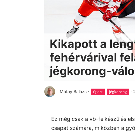
Kikapott a leng
fehérvárival fe
jégkorong-válo
Mátay Balázs
·
·
Sport
jégkorong
Ez még csak a vb-felkészülés el
csapat számára, miközben a győ