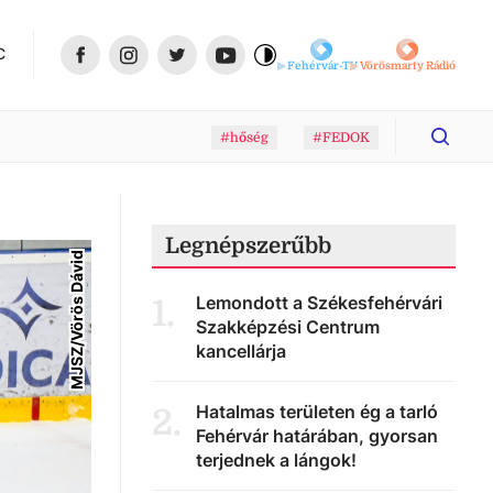
C
Fehérvár-TV
Vörösmarty Rádió
#hőség
#FEDOK
Legnépszerűbb
MJSZ/Vörös Dávid
Lemondott a Székesfehérvári
1
.
Szakképzési Centrum
kancellárja
Hatalmas területen ég a tarló
2
.
Fehérvár határában, gyorsan
terjednek a lángok!