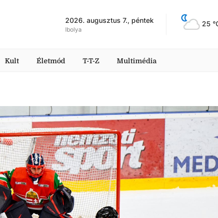
2026. augusztus 7., péntek
25
 °
Ibolya
Kult
Életmód
T-T-Z
Multimédia