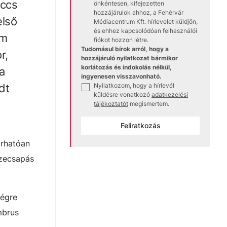
eccs
önkéntesen, kifejezetten
hozzájárulok ahhoz, a Fehérvár
első
Médiacentrum Kft. hírlevelet küldjön,
és ehhez kapcsolódóan felhasználói
em
fiókot hozzon létre.
Tudomásul bírok arról, hogy a
r,
hozzájáruló nyilatkozat bármikor
korlátozás és indokolás nélkül,
a
ingyenesen visszavonható.
Nyilatkozom, hogy a hírlevél
dt
✓
küldésre vonatkozó
adatkezelési
tájékoztatót
megismertem.
Feliratkozás
árhatóan
szecsapás
jégre
mbrus