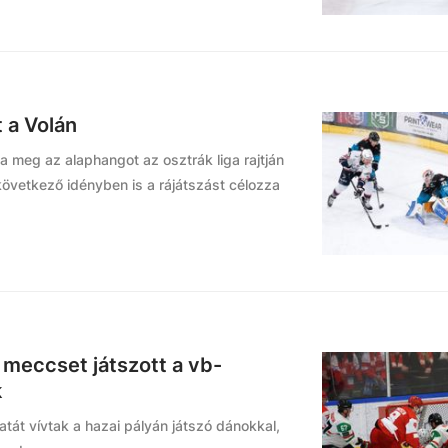
t a Volán
a meg az alaphangot az osztrák liga rajtján
következő idényben is a rájátszást célozza
 meccset játszott a vb-
k
atát vívtak a hazai pályán játszó dánokkal,