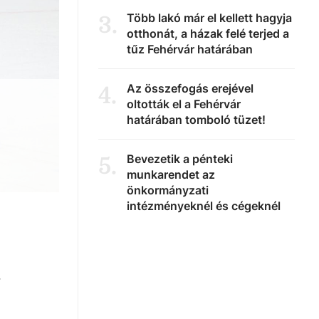
Több lakó már el kellett hagyja
3
.
otthonát, a házak felé terjed a
tűz Fehérvár határában
Az összefogás erejével
4
.
oltották el a Fehérvár
határában tomboló tüzet!
Bevezetik a pénteki
5
.
munkarendet az
önkormányzati
intézményeknél és cégeknél
r