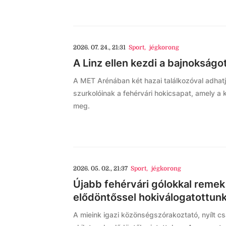
2026. 07. 24., 21:31
Sport
,
jégkorong
A Linz ellen kezdi a bajnokságo
A MET Arénában két hazai találkozóval adhatj
szurkolóinak a fehérvári hokicsapat, amely a 
meg.
2026. 05. 02., 21:37
Sport
,
jégkorong
Újabb fehérvári gólokkal remek
elődöntőssel hokiválogatottun
A mieink igazi közönségszórakoztató, nyílt cs