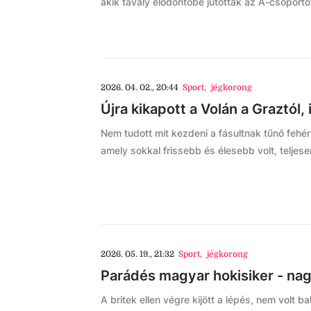
akik tavaly elődöntőbe jutottak az A-csoporto
2026. 04. 02., 20:44
Sport
,
jégkorong
Újra kikapott a Volán a Graztól,
Nem tudott mit kezdeni a fásultnak tűnő fehé
amely sokkal frissebb és élesebb volt, teljes
2026. 05. 19., 21:32
Sport
,
jégkorong
Parádés magyar hokisiker - nag
A britek ellen végre kijött a lépés, nem volt 