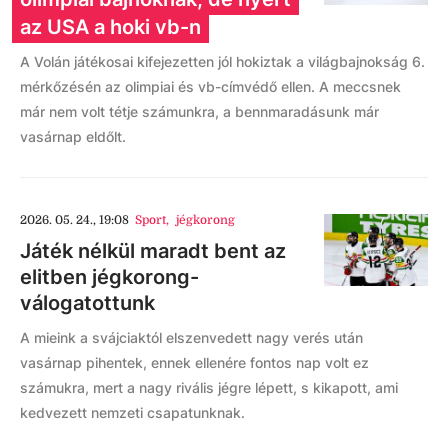
az USA a hoki vb-n
A Volán játékosai kifejezetten jól hokiztak a világbajnokság 6.
mérkőzésén az olimpiai és vb-címvédő ellen. A meccsnek
már nem volt tétje számunkra, a bennmaradásunk már
vasárnap eldőlt.
2026. 05. 24., 19:08
Sport
,
jégkorong
Játék nélkül maradt bent az
elitben jégkorong-
válogatottunk
A mieink a svájciaktól elszenvedett nagy verés után
vasárnap pihentek, ennek ellenére fontos nap volt ez
számukra, mert a nagy rivális jégre lépett, s kikapott, ami
kedvezett nemzeti csapatunknak.