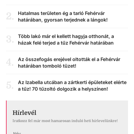
Hatalmas területen ég a tarló Fehérvár
2
.
határában, gyorsan terjednek a lángok!
Több lakó már el kellett hagyja otthonát, a
3
.
házak felé terjed a tűz Fehérvár határában
Az összefogás erejével oltották el a Fehérvár
4
.
határában tomboló tüzet!
Az Izabella utcában a zártkerti épületeket elérte
5
.
a tűz! 70 tűzoltó dolgozik a helyszínen!
Hírlevél
Iratkozz fel már most hamarosan induló heti hírlevelünkre!