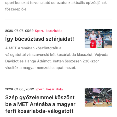
sportikonokat felvonultató sorozatunk aktuális epizódjának
főszereplője.
2026. 07. 07., 05:59
Sport
,
kosárlabda
Így búcsúztasd sztárjaidat!
A MET Arénában köszöntötték a
válogatottól visszavonuló két kosárlabda klasszist, Vojvoda
Dávidot és Hanga Ádámot. Ketten összesen 236-szor
viselték a magyar nemzeti csapat mezét.
2026. 07. 06., 20:32
Sport
,
kosárlabda
Szép győzelemmel köszönt
be a MET Arénába a magyar
férfi kosárlabda-válogatott