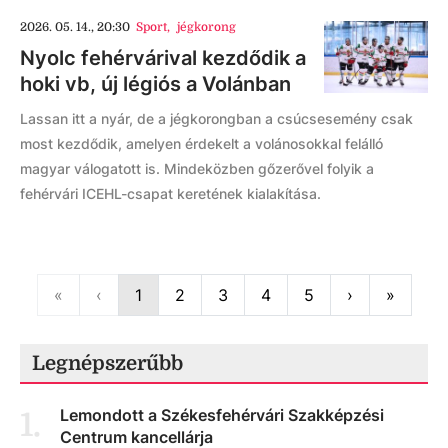
2026. 05. 14., 20:30
Sport
,
jégkorong
Nyolc fehérvárival kezdődik a
hoki vb, új légiós a Volánban
Lassan itt a nyár, de a jégkorongban a csúcsesemény csak
most kezdődik, amelyen érdekelt a volánosokkal felálló
magyar válogatott is. Mindeközben gőzerővel folyik a
fehérvári ICEHL-csapat keretének kialakítása.
First
Previous
Next
Last
«
‹
1
2
3
4
5
›
»
Legnépszerűbb
Lemondott a Székesfehérvári Szakképzési
1
.
Centrum kancellárja