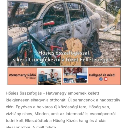
Hősies összefogás - Hatvanegy embernek kellett
ideiglenesen elhagynia otthonát, Új parancsnok a hadosztály
élén, Egyéves a belváros új közösségi tere, Hőség van,
vízhiány nincs, Minden, amit az intermodális csomópontról
tudni kell, Elkezdődtek a Hűség Közös hang és árulás
olvasópróbái, A múlt folyta...