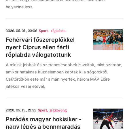
helyszíne lesz.
2026. 05. 21., 22:06
Sport
,
röplabda
Fehérvári főszereplőkkel
nyert Ciprus ellen férfi
röplabda válogatottunk
A mieink jobbak és szerencsésebbek is voltak, mint szerdán,
amikor hatalmas küzdelemben kaptak ki a sógoroktól.
Csütörtökön este már simán nyertek, három MÁV Előre
játékos vezérletével.
2026. 05. 19., 21:32
Sport
,
jégkorong
Parádés magyar hokisiker -
nagy lépés a bennmaradás