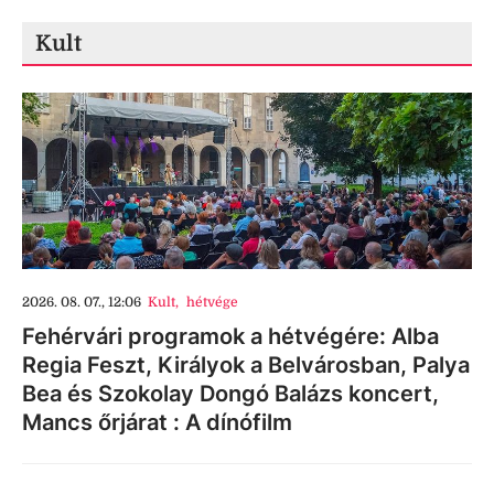
Kult
2026. 08. 07., 12:06
Kult
,
hétvége
Fehérvári programok a hétvégére: Alba
Regia Feszt, Királyok a Belvárosban, Palya
Bea és Szokolay Dongó Balázs koncert,
Mancs őrjárat : A dínófilm