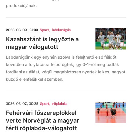
produkciójának.
2026. 06. 09., 21:33
Sport
,
labdarúgás
Kazahsztánt is legyőzte a
magyar válogatott
Labdarúgóink egy enyhén szólva is felejthető első félidőt
követően a folytatásra felpörögtek, így 0-1-ről meg tudták
fordítani az állást, végül magabiztosan nyertek lelkes, nagyot
küzdő ellenfelükkel szemben.
2026. 06. 07., 20:35
Sport
,
röplabda
Fehérvári főszereplőkkel
verte Norvégiát a magyar
férfi röplabda-válogatott