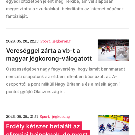
egyedi öltözetben jelent meg Telkibe, amivel alaposan
megosztotta a szurkolókat, beindította az internet népének
fantáziáját.
2026. 05. 26., 22:13
Sport
,
jégkorong
Vereséggel zárta a vb-t a
magyar jégkorong-válogatott
Összességében nagy fegyvertény, hogy ismét bennmaradt
nemzeti csapatunk az elitben, ellenben búcsúzott az A-
csoporttól a pont nélküli Nagy Britannia és a másik ágon 1
pontot gyűjtő Olaszország is.
2026. 05. 25., 21:51
Sport
,
jégkorong
Erdély kétszer betalált az
olimpiai bajnoknak, de nyert