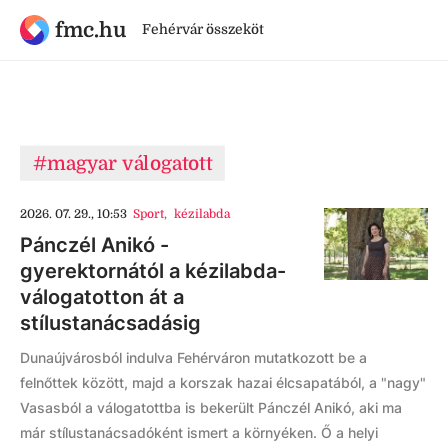
fmc.hu
Fehérvár összeköt
#magyar válogatott
2026. 07. 29., 10:53
Sport
,
kézilabda
Pánczél Anikó -
gyerektornától a kézilabda-
válogatotton át a
stílustanácsadásig
Dunaújvárosból indulva Fehérváron mutatkozott be a
felnőttek között, majd a korszak hazai élcsapatából, a "nagy"
Vasasból a válogatottba is bekerült Pánczél Anikó, aki ma
már stílustanácsadóként ismert a környéken. Ő a helyi