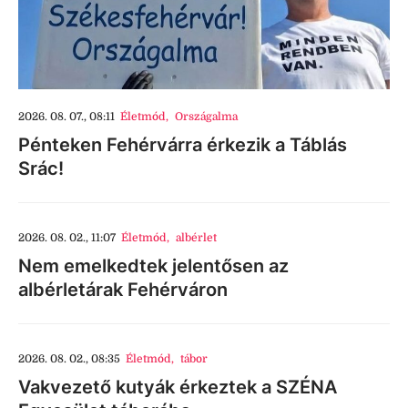
2026. 08. 07., 08:11
Életmód
,
Országalma
Pénteken Fehérvárra érkezik a Táblás
Srác!
2026. 08. 02., 11:07
Életmód
,
albérlet
Nem emelkedtek jelentősen az
albérletárak Fehérváron
2026. 08. 02., 08:35
Életmód
,
tábor
Vakvezető kutyák érkeztek a SZÉNA