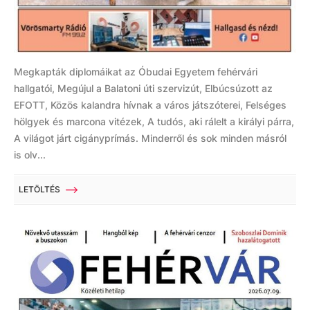
Megkapták diplomáikat az Óbudai Egyetem fehérvári
hallgatói, Megújul a Balatoni úti szervizút, Elbúcsúzott az
EFOTT, Közös kalandra hívnak a város játszóterei, Felséges
hölgyek és marcona vitézek, A tudós, aki rálelt a királyi párra,
A világot járt cigányprímás. Minderről és sok minden másról
is olv...
LETÖLTÉS