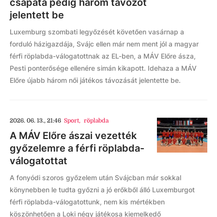
csapata pedig három távozót
jelentett be
Luxemburg szombati legyőzését követően vasárnap a
forduló házigazdája, Svájc ellen már nem ment jól a magyar
férfi röplabda-válogatottnak az EL-ben, a MÁV Előre ásza,
Pesti ponterősége ellenére simán kikapott. Idehaza a MÁV
Előre újabb három női játékos távozását jelentette be.
2026. 06. 13., 21:46
Sport
,
röplabda
A MÁV Előre ászai vezették
győzelemre a férfi röplabda-
válogatottat
A fonyódi szoros győzelem után Svájcban már sokkal
könynebben le tudta győzni a jó erőkből álló Luxemburgot
férfi röplabda-válogatottunk, nem kis mértékben
köszönhetően a Loki négy játékosa kiemelkedő