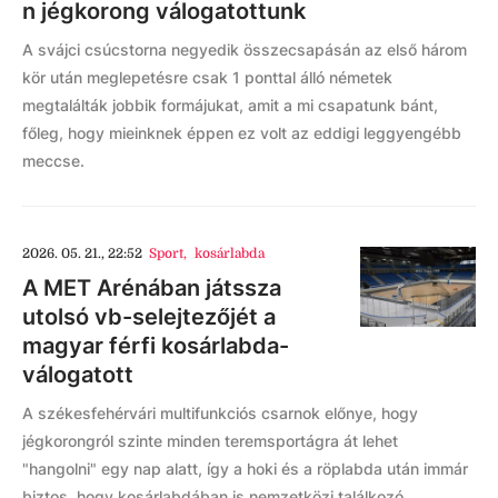
n jégkorong válogatottunk
A svájci csúcstorna negyedik összecsapásán az első három
kör után meglepetésre csak 1 ponttal álló németek
megtalálták jobbik formájukat, amit a mi csapatunk bánt,
főleg, hogy mieinknek éppen ez volt az eddigi leggyengébb
meccse.
2026. 05. 21., 22:52
Sport
,
kosárlabda
A MET Arénában játssza
utolsó vb-selejtezőjét a
magyar férfi kosárlabda-
válogatott
A székesfehérvári multifunkciós csarnok előnye, hogy
jégkorongról szinte minden teremsportágra át lehet
"hangolni" egy nap alatt, így a hoki és a röplabda után immár
biztos, hogy kosárlabdában is nemzetközi találkozó