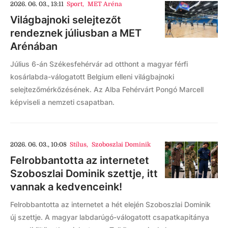
2026. 06. 03., 13:11
Sport
,
MET Aréna
Világbajnoki selejtezőt
rendeznek júliusban a MET
Arénában
Július 6-án Székesfehérvár ad otthont a magyar férfi
kosárlabda-válogatott Belgium elleni világbajnoki
selejtezőmérkőzésének. Az Alba Fehérvárt Pongó Marcell
képviseli a nemzeti csapatban.
2026. 06. 03., 10:08
Stílus
,
Szoboszlai Dominik
Felrobbantotta az internetet
Szoboszlai Dominik szettje, itt
vannak a kedvenceink!
Felrobbantotta az internetet a hét elején Szoboszlai Dominik
új szettje. A magyar labdarúgó-válogatott csapatkapitánya