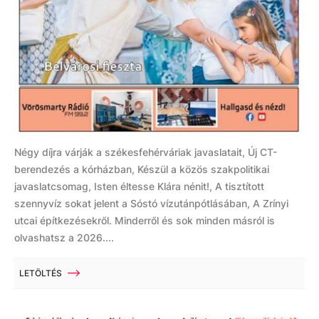
Négy díjra várják a székesfehérváriak javaslatait, Új CT-
berendezés a kórházban, Készül a közös szakpolitikai
javaslatcsomag, Isten éltesse Klára nénit!, A tisztított
szennyvíz sokat jelent a Sóstó vízutánpótlásában, A Zrínyi
utcai építkezésekről. Minderről és sok minden másról is
olvashatsz a 2026....
LETÖLTÉS