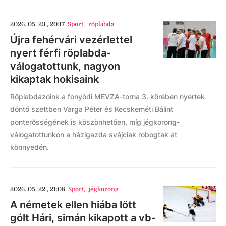
2026. 05. 23., 20:17
Sport
,
röplabda
Újra fehérvári vezérlettel
nyert férfi röplabda-
válogatottunk, nagyon
kikaptak hokisaink
Röplabdázóink a fonyódi MEVZA-torna 3. körében nyertek
döntő szettben Varga Péter és Kecskeméti Bálint
ponterősségének is köszönhetően, míg jégkorong-
válogatottunkon a házigazda svájciak robogtak át
könnyedén.
2026. 05. 22., 21:08
Sport
,
jégkorong
A németek ellen hiába lőtt
gólt Hári, simán kikapott a vb-