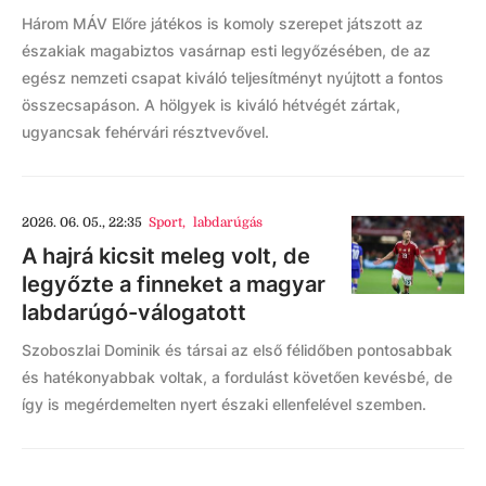
Három MÁV Előre játékos is komoly szerepet játszott az
északiak magabiztos vasárnap esti legyőzésében, de az
egész nemzeti csapat kiváló teljesítményt nyújtott a fontos
összecsapáson. A hölgyek is kiváló hétvégét zártak,
ugyancsak fehérvári résztvevővel.
2026. 06. 05., 22:35
Sport
,
labdarúgás
A hajrá kicsit meleg volt, de
legyőzte a finneket a magyar
labdarúgó-válogatott
Szoboszlai Dominik és társai az első félidőben pontosabbak
és hatékonyabbak voltak, a fordulást követően kevésbé, de
így is megérdemelten nyert északi ellenfelével szemben.