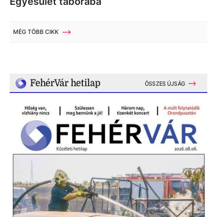
Egyesület táborába
MÉG TÖBB CIKK
FehérVár hetilap
ÖSSZES ÚJSÁG