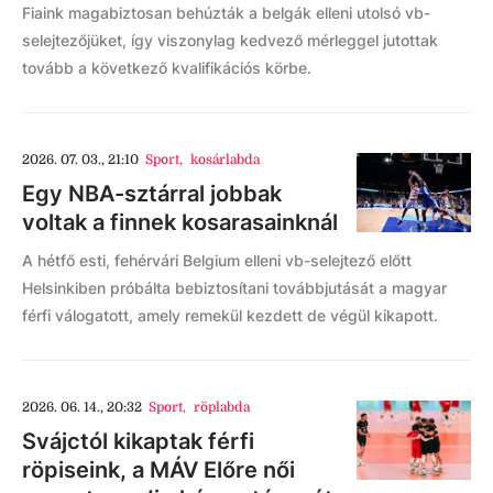
Fiaink magabiztosan behúzták a belgák elleni utolsó vb-
selejtezőjüket, így viszonylag kedvező mérleggel jutottak
tovább a következő kvalifikációs körbe.
2026. 07. 03., 21:10
Sport
,
kosárlabda
Egy NBA-sztárral jobbak
voltak a finnek kosarasainknál
A hétfő esti, fehérvári Belgium elleni vb-selejtező előtt
Helsinkiben próbálta bebiztosítani továbbjutását a magyar
férfi válogatott, amely remekül kezdett de végül kikapott.
2026. 06. 14., 20:32
Sport
,
röplabda
Svájctól kikaptak férfi
röpiseink, a MÁV Előre női