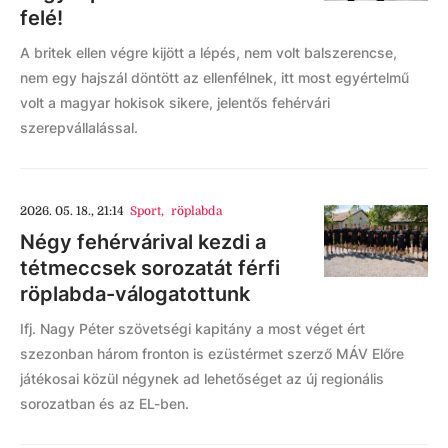
felé!
A britek ellen végre kijött a lépés, nem volt balszerencse,
nem egy hajszál döntött az ellenfélnek, itt most egyértelmű
volt a magyar hokisok sikere, jelentős fehérvári
szerepvállalással.
2026. 05. 18., 21:14
Sport
,
röplabda
Négy fehérvárival kezdi a
tétmeccsek sorozatát férfi
röplabda-válogatottunk
Ifj. Nagy Péter szövetségi kapitány a most véget ért
szezonban három fronton is ezüstérmet szerző MÁV Előre
játékosai közül négynek ad lehetőséget az új regionális
sorozatban és az EL-ben.