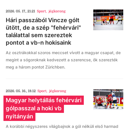
2026. 05. 17., 21:21
Sport
,
jégkorong
Hári passzából Vincze gólt
ütött, de a szép "fehérvári"
találattal sem szereztek
pontot a vb-n hokisaink
Az osztrákokkal szoros meccset vívott a magyar csapat, de
megint a sógoroknak kedvezett a szerencse, ők szerezték
meg a három pontot Zürichben.
2026. 05. 16., 18:12
Sport
,
jégkorong
Magyar helytállás fehérvári
gólpasszal a hoki vb
nyitányán
A korábbi négyszeres világbajnok a gól nélküli első harmad