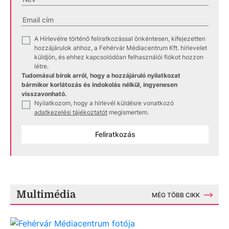
A Hírlevélre történő feliratkozással önkéntesen, kifejezetten
✓
hozzájárulok ahhoz, a Fehérvár Médiacentrum Kft. hírlevelet
küldjön, és ehhez kapcsolódóan felhasználói fiókot hozzon
létre.
Tudomásul bírok arról, hogy a hozzájáruló nyilatkozat
bármikor korlátozás és indokolás nélkül, ingyenesen
visszavonható.
Nyilatkozom, hogy a hírlevél küldésre vonatkozó
✓
adatkezelési tájékoztatót
megismertem.
Feliratkozás
Multimédia
MÉG TÖBB CIKK