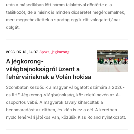
után a másodikban lőtt három találatával döntötte el a
találkozót, de a mieink is minden dicséretet megérdemelnek,
mert megnehezítették a sportág egyik elit-válogatottjának
dolgát.
2026. 05. 15., 14:07
Sport
,
jégkorong
A jégkorong-
világbajnokságról üzent a
fehérváriaknak a Volán hokisa
Szombaton kezdődik a magyar válogatott számára a 2026-
os IIHF Jégkorong-világbajnokság, közkeletű nevén az A-
csoportos vébé. A magyarok tavaly kiharcolták a
bennmaradást az elitben, és idén is ez a cél. A keretben
nyolc fehérvári játékos van, közülük Kiss Roland nyilatkozott.