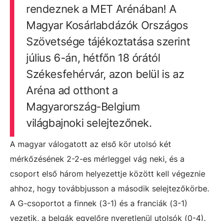
rendeznek a MET Arénában! A
Magyar Kosárlabdázók Országos
Szövetsége tájékoztatása szerint
július 6-án, hétfőn 18 órától
Székesfehérvár, azon belül is az
Aréna ad otthont a
Magyarország-Belgium
világbajnoki selejtezőnek.
A magyar válogatott az első kör utolsó két
mérkőzésének 2-2-es mérleggel vág neki, és a
csoport első három helyezettje között kell végeznie
ahhoz, hogy továbbjusson a második selejtezőkörbe.
A G-csoportot a finnek (3-1) és a franciák (3-1)
vezetik, a belgák egyelőre nyeretlenül utolsók (0-4).