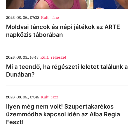
2026. 08. 06., 07:32
Kult
,
tánc
Moldvai táncok és népi játékok az ARTE
napközis táborában
2026. 08. 05., 16:43
Kult
,
régészet
Mi a teendő, ha régészeti leletet találunk a
Dunában?
2026. 08. 05., 07:45
Kult
,
jazz
Ilyen még nem volt! Szupertakarékos
üzemmódba kapcsol idén az Alba Regia
Feszt!