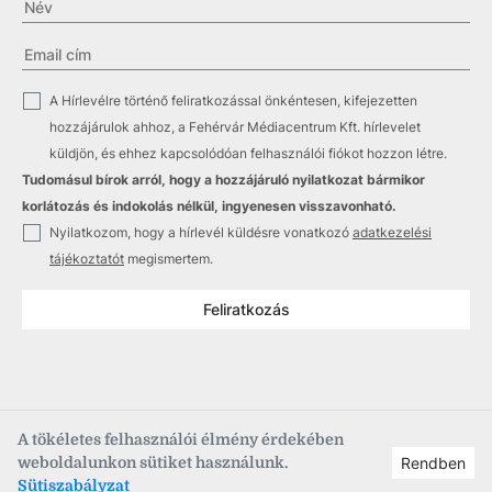
✓
A Hírlevélre történő feliratkozással önkéntesen, kifejezetten
hozzájárulok ahhoz, a Fehérvár Médiacentrum Kft. hírlevelet
küldjön, és ehhez kapcsolódóan felhasználói fiókot hozzon létre.
Tudomásul bírok arról, hogy a hozzájáruló nyilatkozat bármikor
korlátozás és indokolás nélkül, ingyenesen visszavonható.
✓
Nyilatkozom, hogy a hírlevél küldésre vonatkozó
adatkezelési
tájékoztatót
megismertem.
Feliratkozás
A tökéletes felhasználói élmény érdekében
weboldalunkon sütiket használunk.
Rendben
Copyright © 2021
–2026
Fehérvár Médiacentrum, fmc.hu
Sütiszabályzat