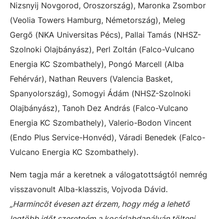
Nizsnyij Novgorod, Oroszország), Maronka Zsombor
(Veolia Towers Hamburg, Németország), Meleg
Gergő (NKA Universitas Pécs), Pallai Tamás (NHSZ-
Szolnoki Olajbányász), Perl Zoltán (Falco-Vulcano
Energia KC Szombathely), Pongó Marcell (Alba
Fehérvár), Nathan Reuvers (Valencia Basket,
Spanyolország), Somogyi Ádám (NHSZ-Szolnoki
Olajbányász), Tanoh Dez András (Falco-Vulcano
Energia KC Szombathely), Valerio-Bodon Vincent
(Endo Plus Service-Honvéd), Váradi Benedek (Falco-
Vulcano Energia KC Szombathely).
Nem tagja már a keretnek a válogatottságtól nemrég
visszavonult Alba-klasszis, Vojvoda Dávid.
„Harmincöt évesen azt érzem, hogy még a lehető
legtöbb időt szeretném a kosárlabdapályán tölteni,