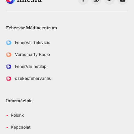
Fehérvár Médiacentrum
Fehérvár Televízió
Vörösmarty Rádió
FehérVár hetilap
szekesfehervar.hu
Információk
•
Rólunk
•
Kapcsolat