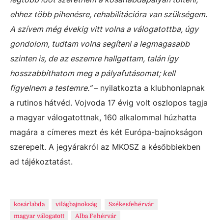
ehhez több pihenésre, rehabilitációra van szükségem.
A szívem még évekig vitt volna a válogatottba, úgy
gondolom, tudtam volna segíteni a legmagasabb
szinten is, de az eszemre hallgattam, talán így
hosszabbíthatom meg a pályafutásomat; kell
figyelnem a testemre.”
– nyilatkozta a klubhonlapnak
a rutinos hátvéd. Vojvoda 17 évig volt oszlopos tagja
a magyar válogatottnak, 160 alkalommal húzhatta
magára a címeres mezt és két Európa-bajnokságon
szerepelt. A jegyárakról az MKOSZ a későbbiekben
ad tájékoztatást.
kosárlabda
világbajnokság
Székesfehérvár
magyar válogatott
Alba Fehérvár