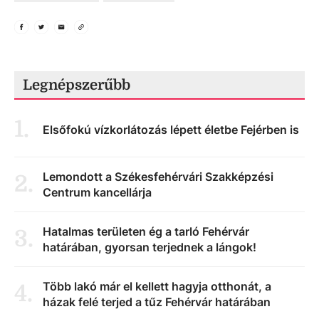
Legnépszerűbb
1
.
Elsőfokú vízkorlátozás lépett életbe Fejérben is
Lemondott a Székesfehérvári Szakképzési
2
.
Centrum kancellárja
Hatalmas területen ég a tarló Fehérvár
3
.
határában, gyorsan terjednek a lángok!
Több lakó már el kellett hagyja otthonát, a
4
.
házak felé terjed a tűz Fehérvár határában