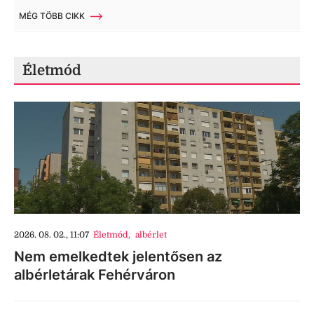
MÉG TÖBB CIKK
Életmód
2026. 08. 02., 11:07
Életmód
,
albérlet
Nem emelkedtek jelentősen az
albérletárak Fehérváron