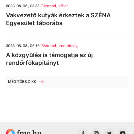
2026. 08. 02., 08:35
Életmód
,
tábor
Vakvezető kutyák érkeztek a SZÉNA
Egyesület táborába
2026. 08. 02., 06:46
Életmód
,
rendőrség
A közgyűlés is támogatja az új
rendőrfőkapitányt
MÉG TÖBB CIKK
fmc.hu