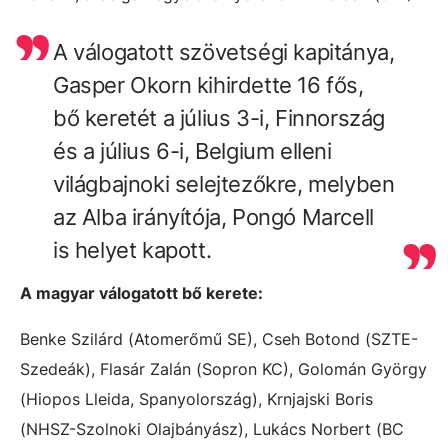
A válogatott szövetségi kapitánya,
Gasper Okorn kihirdette 16 fős,
bő keretét a július 3-i, Finnország
és a július 6-i, Belgium elleni
világbajnoki selejtezőkre, melyben
az Alba irányítója, Pongó Marcell
i
s helyet kapott.
A magyar válogatott bő kerete:
Benke Szilárd (Atomerőmű SE), Cseh Botond (SZTE-
Szedeák), Flasár Zalán (Sopron KC), Golomán György
(Hiopos Lleida, Spanyolország), Krnjajski Boris
(NHSZ-Szolnoki Olajbányász), Lukács Norbert (BC