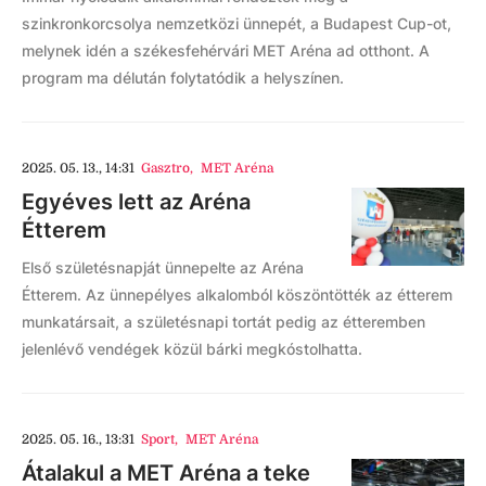
szinkronkorcsolya nemzetközi ünnepét, a Budapest Cup-ot,
melynek idén a székesfehérvári MET Aréna ad otthont. A
program ma délután folytatódik a helyszínen.
2025. 05. 13., 14:31
Gasztro
,
MET Aréna
Egyéves lett az Aréna
Étterem
Első születésnapját ünnepelte az Aréna
Étterem. Az ünnepélyes alkalomból köszöntötték az étterem
munkatársait, a születésnapi tortát pedig az étteremben
jelenlévő vendégek közül bárki megkóstolhatta.
2025. 05. 16., 13:31
Sport
,
MET Aréna
Átalakul a MET Aréna a teke