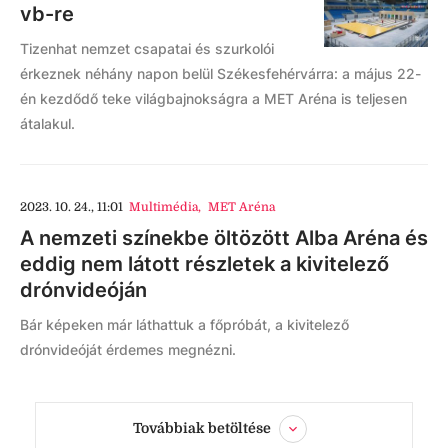
vb-re
Tizenhat nemzet csapatai és szurkolói
érkeznek néhány napon belül Székesfehérvárra: a május 22-
én kezdődő teke világbajnokságra a MET Aréna is teljesen
átalakul.
2023. 10. 24., 11:01
Multimédia
,
MET Aréna
A nemzeti színekbe öltözött Alba Aréna és
eddig nem látott részletek a kivitelező
drónvideóján
Bár képeken már láthattuk a főpróbát, a kivitelező
drónvideóját érdemes megnézni.
Továbbiak betöltése