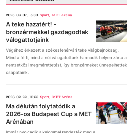
2025. 06. 07., 18:30
Sport
,
MET Aréna
A teke hazatért! -
bronzérmekkel gazdagodtak
válogattotjaink
Végéhez érkezett a székesfehérvári teke világbajnokság.
Mind a férfi, mind a női válogatottunk harmadik helyen zárta a
nemzetközi megmérettetést, így bronzérmeket ünnepelhettek
csapataink.
2026. 02. 22., 10:55
Sport
,
MET Aréna
Ma délután folytatódik a
2026-os Budapest Cup a MET
Arénában
Immár nyolcadik alkalommal rendezték meg a