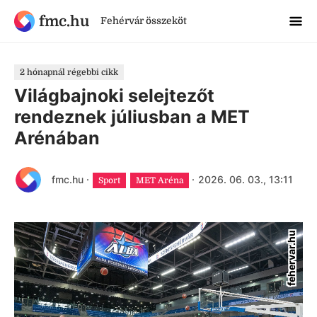
fmc.hu
Fehérvár összeköt
2 hónapnál régebbi cikk
Világbajnoki selejtezőt
rendeznek júliusban a MET
Arénában
fmc.hu
·
·
2026. 06. 03., 13:11
Sport
MET Aréna
fehervar.hu