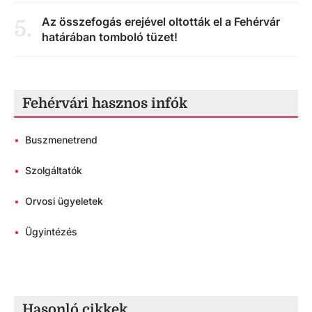
Az összefogás erejével oltották el a Fehérvár
5
.
határában tomboló tüzet!
Fehérvári hasznos infók
•
Buszmenetrend
•
Szolgáltatók
•
Orvosi ügyeletek
•
Ügyintézés
Hasonló cikkek