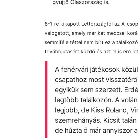
gyűjtő Olaszország is.
8-1-re kikapott Lettországtól az A-cs
válogatott, amely már két meccsel korá
semmiféle téttel nem bírt ez a találkoz
továbbjutásért küzdő és azt el is érő le
A fehérvári játékosok közül
csapathoz most visszatérő V
egyikük sem szerzett. Erdély
legtöbb találkozón. A volán
legjobb, de Kiss Roland, Vi
szemrehányás. Kicsit talán 
de húzta ő már annyiszor a 