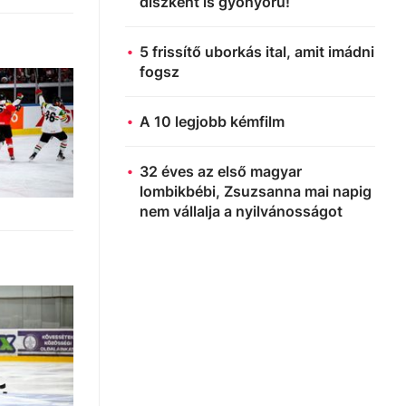
díszként is gyönyörű!
5 frissítő uborkás ital, amit imádni
fogsz
A 10 legjobb kémfilm
32 éves az első magyar
lombikbébi, Zsuzsanna mai napig
nem vállalja a nyilvánosságot