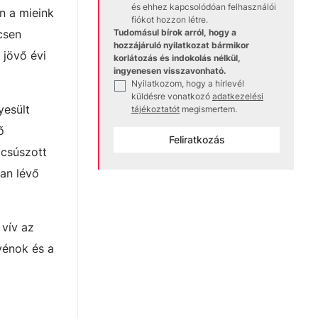
és ehhez kapcsolódóan felhasználói
n a mieink
fiókot hozzon létre.
csen
Tudomásul bírok arról, hogy a
hozzájáruló nyilatkozat bármikor
 jövő évi
korlátozás és indokolás nélkül,
ingyenesen visszavonható.
Nyilatkozom, hogy a hírlevél
✓
küldésre vonatkozó
adatkezelési
yesült
tájékoztatót
megismertem.
ő
Feliratkozás
 csúszott
an lévő
 vív az
vénok és a