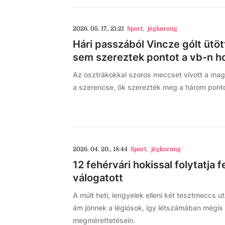
2026. 05. 17., 21:21
Sport
,
jégkorong
Hári passzából Vincze gólt ütött
sem szereztek pontot a vb-n h
Az osztrákokkal szoros meccset vívott a mag
a szerencse, ők szerezték meg a három ponto
2026. 04. 20., 18:44
Sport
,
jégkorong
12 fehérvári hokissal folytatja
válogatott
A múlt heti, lengyelek elleni két tesztmeccs 
ám jönnek a légiósok, így létszámában mégis 
megmérettetésein.