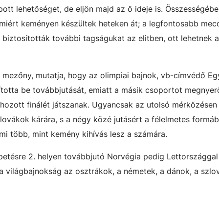
ott lehetőséget, de eljön majd az ő ideje is. Összességébe
amiért keményen készültek heteken át; a legfontosabb mec
 biztosították további tagságukat az elitben, ott lehetnek a
 mezőny, mutatja, hogy az olimpiai bajnok, vb-címvédő Eg
totta be továbbjutását, emiatt a másik csoportot megnyer
ozott finálét játszanak. Ugyancsak az utolsó mérkőzésen
ovákok kárára, s a négy közé jutásért a félelmetes formáb
mi több, mint kemény kihívás lesz a számára.
etésre 2. helyen továbbjutó Norvégia pedig Lettországgal
 a világbajnokság az osztrákok, a németek, a dánok, a szlo