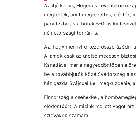
Az ifjú kapus, Hegedüs Levente nem kap
megtették, amit megtehettek, elérték, 
parádéztak, s a britek 5-0-ás kiütésével
németországi tornán is.
Az, hogy mennyire kezd összerázódni a
Államok csak az utolsó meccsen biztosí
Kanadával már a negyeddöntőben előreh
be a továbbjutók közé Svédország a szl
házigazda Svájccal kell megküzdenie, a
Finnország a csehekkel, a bombameglep
elődöntőért. A mieink mellett véget ért
szlovákok számára.