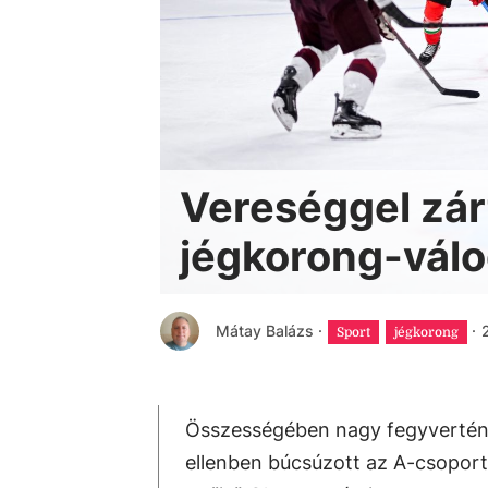
Vereséggel zár
jégkorong-válo
Mátay Balázs
·
·
Sport
jégkorong
Összességében nagy fegyvertény
ellenben búcsúzott az A-csoportt