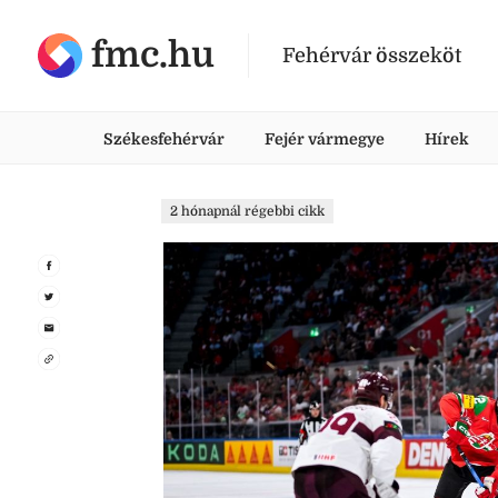
fmc.hu
Fehérvár összeköt
Székesfehérvár
Fejér vármegye
Hírek
2 hónapnál régebbi cikk