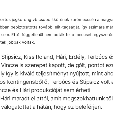
oportos jégkorong vb csoportkörének zárómeccsén a magya
bban bebiztosította további elit-tagságát, így számára má
ó sem. Ettől függetlenül nem adták fel a meccset, egyszerű
ttek jobbak voltak.
 Stipsicz, Kiss Roland, Hári, Erdély, Terbócs é
incze is szerepet kapott, de gólt, pontot ezú
 így is kiváló teljesítményt nyújtott, mint ah
os kontingensből ő, Terbócs és Stipsicz volt 
ncze és Hári produkcióját sem érheti
Hári maradt el attól, amit megszokhattunk től
válogatottat a hátán, hogy ez beleférjen.