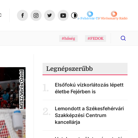
C
Fehérvár-TV
Vörösmarty Rádió
#hőség
#FEDOK
Legnépszerűbb
MJSZ/Vörös Dávid
Elsőfokú vízkorlátozás lépett
1
.
életbe Fejérben is
Lemondott a Székesfehérvári
2
.
Szakképzési Centrum
kancellárja