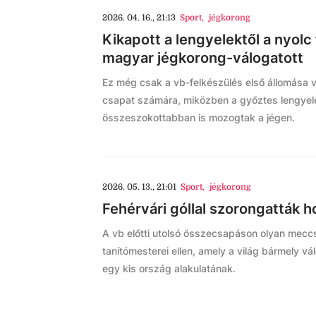
2026. 04. 16., 21:13
Sport
,
jégkorong
Kikapott a lengyelektől a nyolc 
magyar jégkorong-válogatott
Ez még csak a vb-felkészülés első állomása 
csapat számára, miközben a győztes lengyel
összeszokottabban is mozogtak a jégen.
2026. 05. 13., 21:01
Sport
,
jégkorong
Fehérvári góllal szorongatták 
A vb előtti utolsó összecsapáson olyan mecc
tanítómesterei ellen, amely a világ bármely vá
egy kis ország alakulatának.