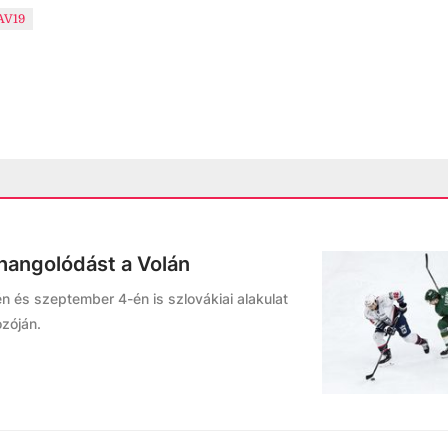
AV19
áhangolódást a Volán
n és szeptember 4-én is szlovákiai alakulat
ozóján.