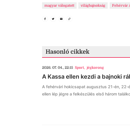
magyar válogatott
világbajnokság
Fehérvár 
Hasonló cikkek
2026. 07. 04., 22:15
Sport
,
jégkorong
A Kassa ellen kezdi a bajnoki r
A fehérvári hokicsapat augusztus 21-én, 22-é
ellen lép jégre a felkészülés első három találk