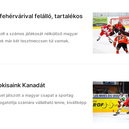
fehérvárival felálló, tartalékos
volt a számos játékosát nélkülöző magyar
ek már két tesztmeccsen túl vannak,
hokisaink Kanadát
set játszott a magyar csapat a sportág
logatottja számára vállalható lenne, kiváltképp