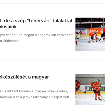
, de a szép "fehérvári" találattal
okisaink
yar csapat, de megint a sógoroknak kedvezett
t Zürichben.
 felkészülését a magyar
után szűkített keretén a magyar szakvezetés,
bővebb lesz a játékosállomány a csapat heti