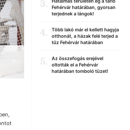
Hatalmas területen ég a tarló
3
.
Fehérvár határában, gyorsan
terjednek a lángok!
Több lakó már el kellett hagyja
4
.
otthonát, a házak felé terjed a
tűz Fehérvár határában
Az összefogás erejével
5
.
oltották el a Fehérvár
határában tomboló tüzet!
ben,
ontot