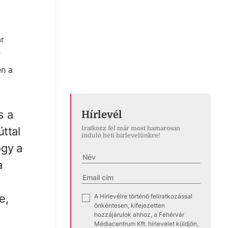
r
r
en a
s a
Hírlevél
ttal
Iratkozz fel már most hamarosan
induló heti hírlevelünkre!
ogy a
a
e,
A Hírlevélre történő feliratkozással
✓
önkéntesen, kifejezetten
hozzájárulok ahhoz, a Fehérvár
Médiacentrum Kft. hírlevelet küldjön,