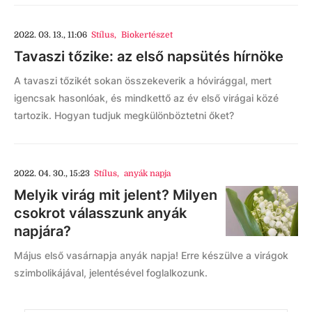
2022. 03. 13., 11:06
Stílus
,
Biokertészet
Tavaszi tőzike: az első napsütés hírnöke
A tavaszi tőzikét sokan összekeverik a hóvirággal, mert
igencsak hasonlóak, és mindkettő az év első virágai közé
tartozik. Hogyan tudjuk megkülönböztetni őket?
2022. 04. 30., 15:23
Stílus
,
anyák napja
Melyik virág mit jelent? Milyen
csokrot válasszunk anyák
napjára?
Május első vasárnapja anyák napja! Erre készülve a virágok
szimbolikájával, jelentésével foglalkozunk.