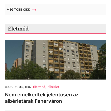
MÉG TÖBB CIKK
Életmód
2026. 08. 02., 11:07
Életmód
,
albérlet
Nem emelkedtek jelentősen az
albérletárak Fehérváron