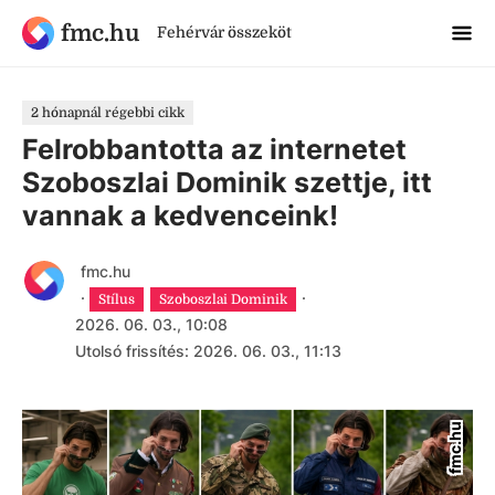
fmc.hu
Fehérvár összeköt
2 hónapnál régebbi cikk
Felrobbantotta az internetet
Szoboszlai Dominik szettje, itt
vannak a kedvenceink!
fmc.hu
·
·
Stílus
Szoboszlai Dominik
2026. 06. 03., 10:08
Utolsó frissítés: 2026. 06. 03., 11:13
fmc.hu