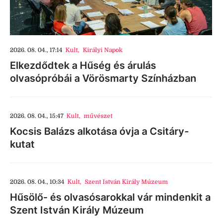
2026. 08. 04., 17:14
Kult
,
Királyi Napok
Elkezdődtek a Hűség és árulás
olvasópróbái a Vörösmarty Színházban
2026. 08. 04., 15:47
Kult
,
művészet
Kocsis Balázs alkotása óvja a Csitáry-
kutat
2026. 08. 04., 10:34
Kult
,
Szent István Király Múzeum
Hűsölő- és olvasósarokkal vár mindenkit a
Szent István Király Múzeum