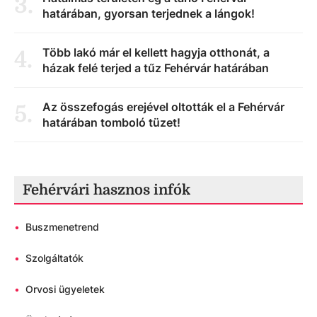
3
.
határában, gyorsan terjednek a lángok!
Több lakó már el kellett hagyja otthonát, a
4
.
házak felé terjed a tűz Fehérvár határában
Az összefogás erejével oltották el a Fehérvár
5
.
határában tomboló tüzet!
Fehérvári hasznos infók
•
Buszmenetrend
•
Szolgáltatók
•
Orvosi ügyeletek