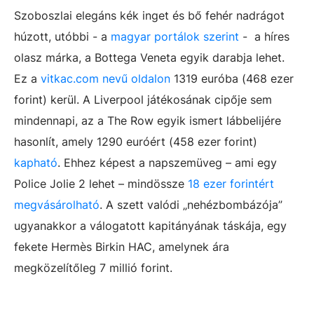
Szoboszlai elegáns kék inget és bő fehér nadrágot
húzott, utóbbi - a
magyar portálok szerint
- a híres
olasz márka, a Bottega Veneta egyik darabja lehet.
Ez a
vitkac.com nevű oldalon
1319 euróba (468 ezer
forint) kerül. A Liverpool játékosának cipője sem
mindennapi, az a The Row egyik ismert lábbelijére
hasonlít, amely 1290 euróért (458 ezer forint)
kapható
. Ehhez képest a napszemüveg – ami egy
Police Jolie 2 lehet – mindössze
18 ezer forintért
megvásárolható
. A szett valódi „nehézbombázója”
ugyanakkor a válogatott kapitányának táskája, egy
fekete Hermès Birkin HAC, amelynek ára
megközelítőleg 7 millió forint.