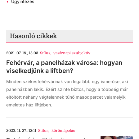
•
Ügyintézés
Hasonló cikkek
2021. 07. 18., 15:03
Stílus
,
vasárnapi szubjektív
Fehérvár, a panelházak városa: hogyan
viselkedjünk a liftben?
Minden székesfehérvárinak van legalább egy ismerőse, aki
panelházban lakik. Ezért szinte biztos, hogy a többség már
eltöltött néhány végtelennek tűnő másodpercet valamelyik
emeletes ház liftjében.
2023. 11. 27., 12:11
Stílus
,
körömápolás