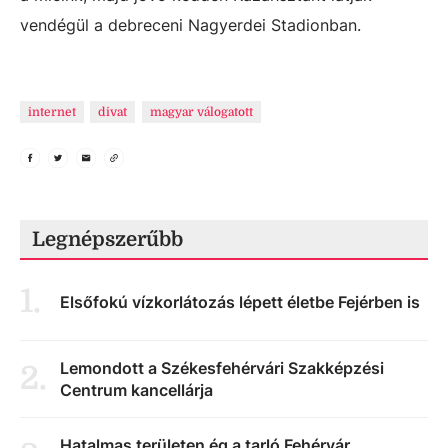
vendégül a debreceni Nagyerdei Stadionban.
internet
divat
magyar válogatott
Legnépszerűbb
1
.
Elsőfokú vízkorlátozás lépett életbe Fejérben is
Lemondott a Székesfehérvári Szakképzési
2
.
Centrum kancellárja
Hatalmas területen ég a tarló Fehérvár