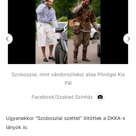
Szoboszlai, mint vándorszínész alias Pönögei Kis
Pál
Facebook/Szabad Színház
Ugyanakkor "Szoboszlai szettet" öltöttek a DKKA-s
lányok is: