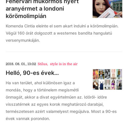
Fehérvári műkörmös nyert
aranyérmet a londoni
körömolimpián
Komenda Cintia eleinte el sem akart indulni a körömolimpián.
Végül 160 órát dolgozott a westernes bandita hangulatú
versenymunkáján.
2018. 08. 01., 13:02
Stílus
,
style is in the air
Helló, 90-es évek…
Ha van terület, ahol különösen igaz a
mondás, hogy a történelem megismétli
önmagát, akkor a divat egyértelműen az. Időről- időre
visszatérnek az egyes korok meghatározó darabjai,
természetesen azért valamelyest megújulva. Most a 90-es
évek vannak porondon.