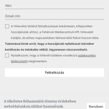
✓
A Hírlevélre történő feliratkozással önkéntesen, kifejezetten
hozzájárulok ahhoz, a Fehérvár Médiacentrum Kft. hírlevelet
küldjön, és ehhez kapcsolódóan felhasználói fiókot hozzon létre.
Tudomásul bírok arról, hogy a hozzájáruló nyilatkozat bármikor
korlátozás és indokolás nélkül, ingyenesen visszavonható.
✓
Nyilatkozom, hogy a hírlevél küldésre vonatkozó
adatkezelési
tájékoztatót
megismertem.
Feliratkozás
A tökéletes felhasználói élmény érdekében
weboldalunkon sütiket használunk.
Rendben
Copyright © 2021
–2026
Fehérvár Médiacentrum, fmc.hu