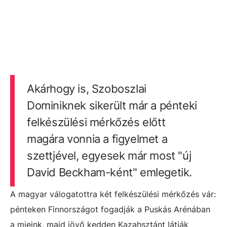
Akárhogy is, Szoboszlai
Dominiknek sikerült már a pénteki
felkészülési mérkőzés előtt
magára vonnia a figyelmet a
szettjével, egyesek már most "új
David Beckham-ként" emlegetik.
A magyar válogatottra két felkészülési mérkőzés vár:
pénteken Finnországot fogadják a Puskás Arénában
a mieink, majd jövő kedden Kazahsztánt látják