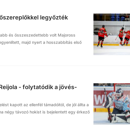
főszereplőkkel legyőzték
tabb és összeszedettebb volt Majoross
gyenlített, majd nyert a hosszabbítás első
eijola - folytatódik a jövés-
st kapott az ellenfél támadóitól, de jól állta a
ma négy távozó hokist is bejelentett egy érkező