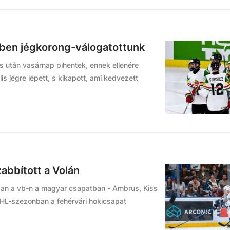
itben jégkorong-válogatottunk
és után vasárnap pihentek, ennek ellenére
is jégre lépett, s kikapott, ami kedvezett
abbított a Volán
 van a vb-n a magyar csapatban - Ambrus, Kiss
EHL-szezonban a fehérvári hokicsapat