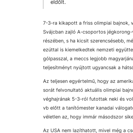
eldőlt.
7-3-ra kikapott a friss olimpiai bajnok
Svájcban zajló A-csoportos jégkorong-v
részében, s ha kicsit szerencsésebb, m
ezúttal is kiemelkedtek nemzeti együtt
gólpasszal, a meccs legjobb magyarjána
teljesítményt nyújtott ugyancsak a háts
Az teljesen egyértelmű, hogy az ameri
sorát felvonultató aktuális olimpiai ba
véghajrának 5-3-ról futottak neki és volt
vb előtt a tanítómester kanadai válogato
véletlen az, hogy immár másodszor sike
Az USA nem lazíthatott, mivel még a cs