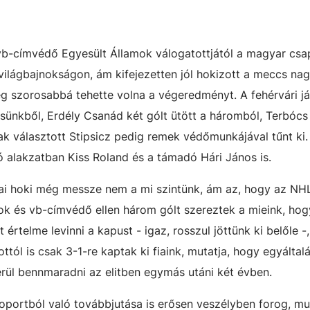
, vb-címvédő Egyesült Államok válogatottjától a magyar csa
ilágbajnokságon, ám kifejezetten jól hokizott a meccs na
ég szorosabbá tehette volna a végeredményt. A fehérvári j
esünkből, Erdély Csanád két gólt ütött a háromból, Terbócs
k választott Stipsicz pedig remek védőmunkájával tűnt ki. 
ó alakzatban Kiss Roland és a támadó Hári János is.
kai hoki még messze nem a mi szintünk, ám az, hogy az NH
jnok és vb-címvédő ellen három gólt szereztek a mieink, hog
 értelme levinni a kapust - igaz, rosszul jöttünk ki belőle -
ttól is csak 3-1-re kaptak ki fiaink, mutatja, hogy egyálta
rül bennmaradni az elitben egymás utáni két évben.
oportból való továbbjutása is erősen veszélyben forog, mu