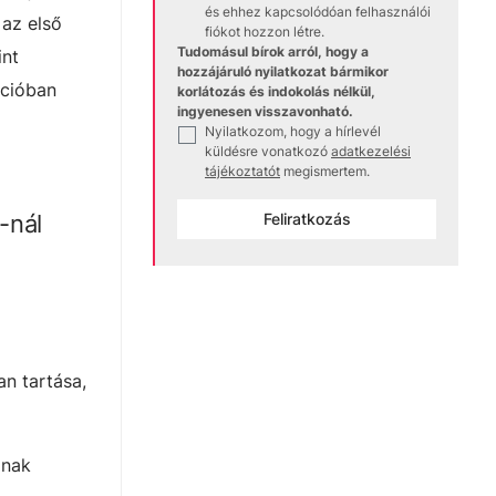
és ehhez kapcsolódóan felhasználói
 az első
fiókot hozzon létre.
Tudomásul bírok arról, hogy a
int
hozzájáruló nyilatkozat bármikor
ációban
korlátozás és indokolás nélkül,
ingyenesen visszavonható.
Nyilatkozom, hogy a hírlevél
✓
küldésre vonatkozó
adatkezelési
tájékoztatót
megismertem.
-nál
Feliratkozás
n tartása,
ának