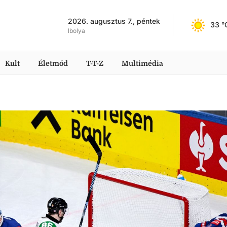
2026. augusztus 7., péntek
33
 °
Ibolya
Kult
Életmód
T-T-Z
Multimédia