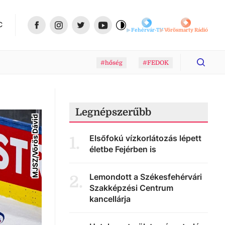
C
Fehérvár-TV
Vörösmarty Rádió
#hőség
#FEDOK
Legnépszerűbb
MJSZ/Vörös Dávid
Elsőfokú vízkorlátozás lépett
1
.
életbe Fejérben is
Lemondott a Székesfehérvári
2
.
Szakképzési Centrum
kancellárja