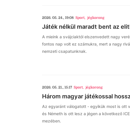
2026. 05. 24., 19:08
Sport
,
jégkorong
Játék nélkül maradt bent az el
A mieink a svájciaktól elszenvedett nagy ver
fontos nap volt ez számukra, mert a nagy rivál
nemzeti csapatunknak.
2026. 05. 21., 15:17
Sport
,
jégkorong
Három magyar játékossal hossz
Az egyaránt válogatott - egyikük most is ott
és Németh is ott lesz a jégen a következő IC
mezében.