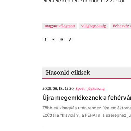
ellenfele kedden Zürichben 12.20-kor.
magyar válogatott
világbajnokság
Fehérvár 
Hasonló cikkek
2026. 06. 18., 12:20
Sport
,
jégkorong
Újra megemlékeznek a fehérvár
Több év kihagyás után rendez újra emléktornát
Ezúttal a "kisvolán", a FEHA19 is szerephez j