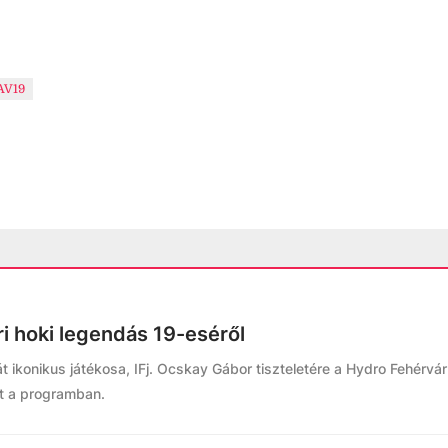
AV19
i hoki legendás 19-eséről
 ikonikus játékosa, IFj. Ocskay Gábor tiszteletére a Hydro Fehérvá
ut a programban.