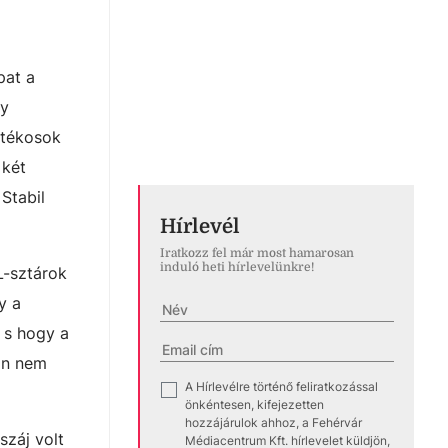
pat a
gy
átékosok
 két
Stabil
Hírlevél
Iratkozz fel már most hamarosan
induló heti hírlevelünkre!
L-sztárok
y a
, s hogy a
lán nem
A Hírlevélre történő feliratkozással
✓
önkéntesen, kifejezetten
hozzájárulok ahhoz, a Fehérvár
száj volt
Médiacentrum Kft. hírlevelet küldjön,