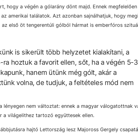
rt, hogy a végén a gólarány dönt majd. Ennek megfelelően
is az amerikai találatok. Azt azonban sajnálhatjuk, hogy meg
az első öt tengerentúli gólból hármat is emberfóros szitu
k is sikerült több helyzetet kialakítani, a
-ra hoztuk a favorit ellen, sőt, ha a végén 5-3
kapunk, hanem ütünk még gólt, akár a
ttünk volna, de tudjuk, a feltételes mód nem
a lényegen nem változtat: ennek a magyar válogatottnak va
ár a világelithez tartozó együttesek ellen.
ábbjutásra hajtó Lettország lesz Majoross Gergely csapat