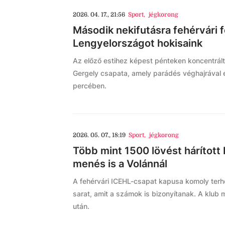
2026. 04. 17., 21:56
Sport
,
jégkorong
Második nekifutásra fehérvári 
Lengyelországot hokisaink
Az előző estihez képest pénteken koncentrál
Gergely csapata, amely parádés véghajrával e
percében.
2026. 05. 07., 18:19
Sport
,
jégkorong
Több mint 1500 lövést hárított R
menés is a Volánnál
A fehérvári ICEHL-csapat kapusa komoly terhelé
sarat, amit a számok is bizonyítanak. A klub 
után.