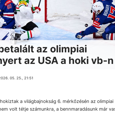
betalált az olimpiai
nyert az USA a hoki vb-n
2026. 05. 25., 21:51
l hokiztak a világbajnokság 6. mérkőzésén az olimpiai
nem volt tétje számunkra, a bennmaradásunk már va