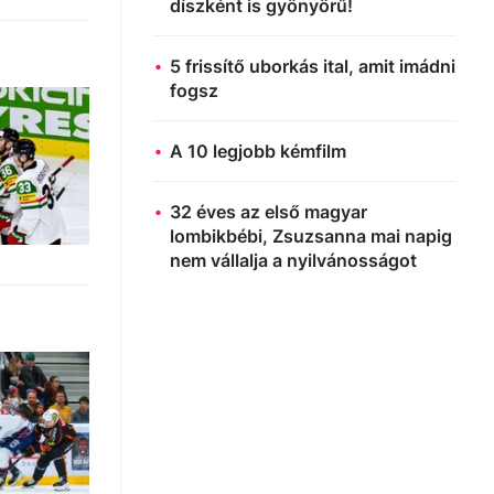
díszként is gyönyörű!
5 frissítő uborkás ital, amit imádni
fogsz
A 10 legjobb kémfilm
32 éves az első magyar
lombikbébi, Zsuzsanna mai napig
nem vállalja a nyilvánosságot