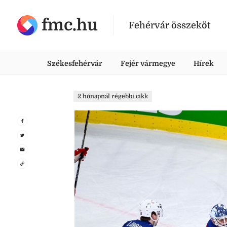
fmc.hu
Fehérvár összeköt
Székesfehérvár
Fejér vármegye
Hírek
2 hónapnál régebbi cikk