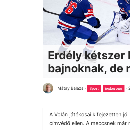
Erdély kétszer 
bajnoknak, de 
Mátay Balázs
·
·
Sport
jégkorong
A Volán játékosai kifejezetten jó
címvédő ellen. A meccsnek már 