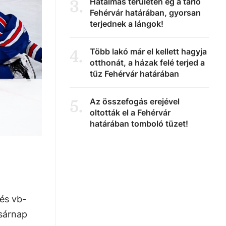
Hatalmas területen ég a tarló
3
.
Fehérvár határában, gyorsan
terjednek a lángok!
Több lakó már el kellett hagyja
4
.
otthonát, a házak felé terjed a
tűz Fehérvár határában
Az összefogás erejével
5
.
oltották el a Fehérvár
határában tomboló tüzet!
 és vb-
sárnap