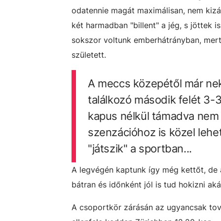
odatennie magát maximálisan, nem kizá
két harmadban "billent" a jég, s jöttek 
sokszor voltunk emberhátrányban, mert 
született.
A meccs közepétől már nekün
találkozó második felét 3-3
kapus nélkül támadva nem 
szenzációhoz is közel lehe
"játszik" a sportban...
A legvégén kaptunk így még kettőt, de 
bátran és időnként jól is tud hokizni ak
A csoportkör zárásán az ugyancsak tov