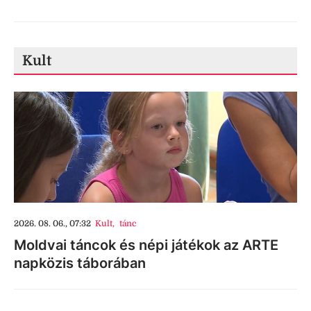
Kult
2026. 08. 06., 07:32
Kult
,
tánc
Moldvai táncok és népi játékok az ARTE
napközis táborában