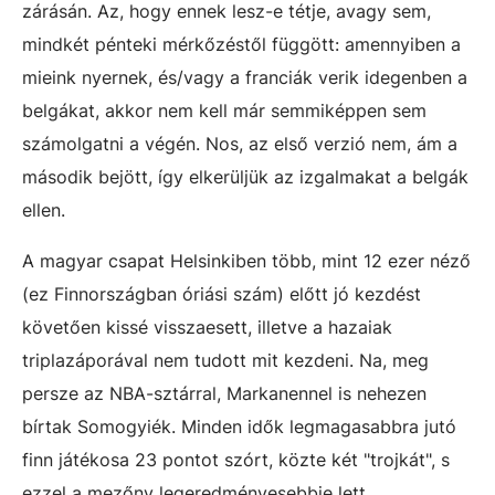
zárásán. Az, hogy ennek lesz-e tétje, avagy sem,
mindkét pénteki mérkőzéstől függött: amennyiben a
mieink nyernek, és/vagy a franciák verik idegenben a
belgákat, akkor nem kell már semmiképpen sem
számolgatni a végén. Nos, az első verzió nem, ám a
második bejött, így elkerüljük az izgalmakat a belgák
ellen.
A magyar csapat Helsinkiben több, mint 12 ezer néző
(ez Finnországban óriási szám) előtt jó kezdést
követően kissé visszaesett, illetve a hazaiak
triplazáporával nem tudott mit kezdeni. Na, meg
persze az NBA-sztárral, Markanennel is nehezen
bírtak Somogyiék. Minden idők legmagasabbra jutó
finn játékosa 23 pontot szórt, közte két "trojkát", s
ezzel a mezőny legeredményesebbje lett.