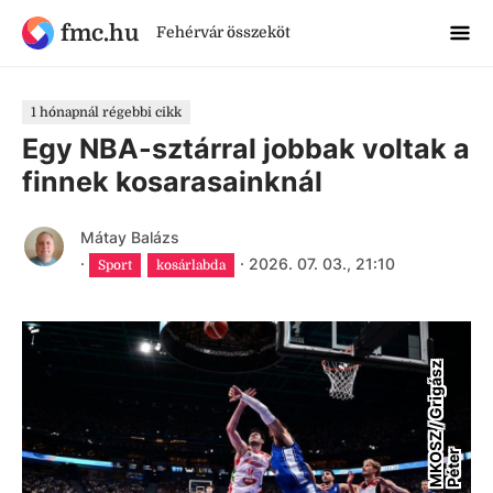
fmc.hu
Fehérvár összeköt
1 hónapnál régebbi cikk
Egy NBA-sztárral jobbak voltak a
finnek kosarasainknál
Mátay Balázs
·
·
2026. 07. 03., 21:10
Sport
kosárlabda
M
K
O
S
Z
/
G
r
i
g
á
s
z
P
é
t
e
r