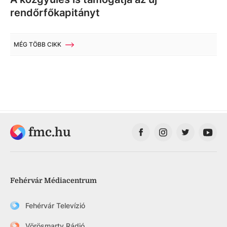
rendőrfőkapitányt
MÉG TÖBB CIKK
fmc.hu
Fehérvár Médiacentrum
Fehérvár Televízió
Vörösmarty Rádió