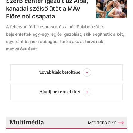
Szerb center igazolt az Alba,
kanadai szélső ütőt a MÁV
Előre női csapata
A fehérvári férfi kosarasok és a női röplabdázók is
bejelentettek egy-egy légiós igazolást, akik segíthetik a két,
egyaránt bajnoki dobogóra törő alakulat terveinek
megvalósulását.
Továbbiak betöltése
Ajánlj nekem cikket
Multimédia
MÉG TÖBB CIKK