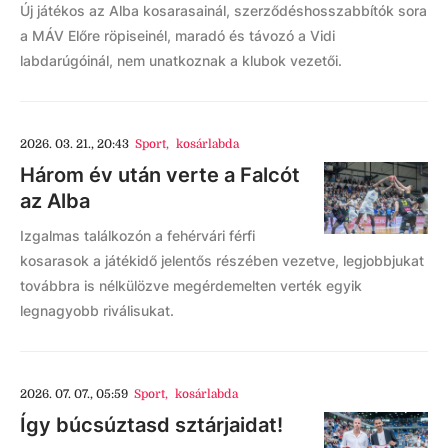
Új játékos az Alba kosarasainál, szerződéshosszabbítók sora
a MÁV Előre röpiseinél, maradó és távozó a Vidi
labdarúgóinál, nem unatkoznak a klubok vezetői.
2026. 03. 21., 20:43
Sport
,
kosárlabda
Három év után verte a Falcót
az Alba
Izgalmas találkozón a fehérvári férfi
kosarasok a játékidő jelentős részében vezetve, legjobbjukat
továbbra is nélkülözve megérdemelten verték egyik
legnagyobb riválisukat.
2026. 07. 07., 05:59
Sport
,
kosárlabda
Így búcsúztasd sztárjaidat!