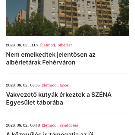
2026. 08. 02., 11:07
Életmód
,
albérlet
Nem emelkedtek jelentősen az
albérletárak Fehérváron
2026. 08. 02., 08:35
Életmód
,
tábor
Vakvezető kutyák érkeztek a SZÉNA
Egyesület táborába
2026. 08. 02., 06:46
Életmód
,
rendőrség
A közgyűlés is támogatja az új