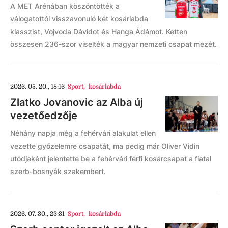
A MET Arénában köszöntötték a
válogatottól visszavonuló két kosárlabda
klasszist, Vojvoda Dávidot és Hanga Ádámot. Ketten
összesen 236-szor viselték a magyar nemzeti csapat mezét.
2026. 05. 20., 18:16
Sport
,
kosárlabda
Zlatko Jovanovic az Alba új
vezetőedzője
Néhány napja még a fehérvári alakulat ellen
vezette győzelemre csapatát, ma pedig már Oliver Vidin
utódjaként jelentette be a fehérvári férfi kosárcsapat a fiatal
szerb-bosnyák szakembert.
2026. 07. 30., 23:31
Sport
,
kosárlabda