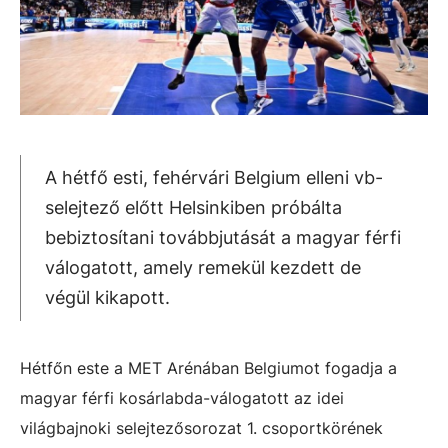
A hétfő esti, fehérvári Belgium elleni vb-
selejtező előtt Helsinkiben próbálta
bebiztosítani továbbjutását a magyar férfi
válogatott, amely remekül kezdett de
végül kikapott.
Hétfőn este a MET Arénában Belgiumot fogadja a
magyar férfi kosárlabda-válogatott az idei
világbajnoki selejtezősorozat 1. csoportkörének