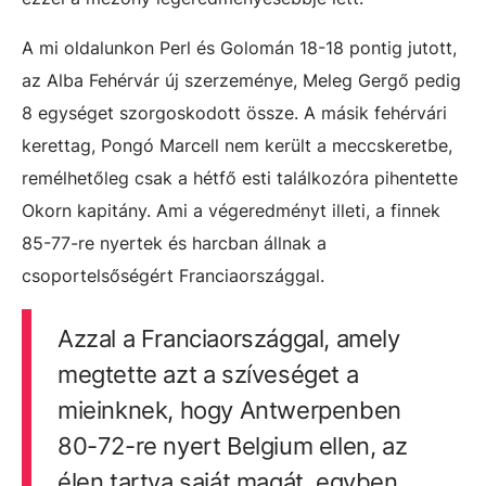
A mi oldalunkon Perl és Golomán 18-18 pontig jutott,
az Alba Fehérvár új szerzeménye, Meleg Gergő pedig
8 egységet szorgoskodott össze. A másik fehérvári
kerettag, Pongó Marcell nem került a meccskeretbe,
remélhetőleg csak a hétfő esti találkozóra pihentette
Okorn kapitány. Ami a végeredményt illeti, a finnek
85-77-re nyertek és harcban állnak a
csoportelsőségért Franciaországgal.
Azzal a Franciaországgal, amely
megtette azt a szíveséget a
mieinknek, hogy Antwerpenben
80-72-re nyert Belgium ellen, az
élen tartva saját magát, egyben