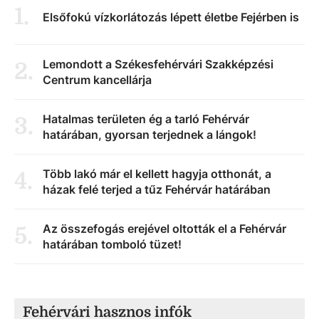
1
.
Elsőfokú vízkorlátozás lépett életbe Fejérben is
Lemondott a Székesfehérvári Szakképzési
2
.
Centrum kancellárja
Hatalmas területen ég a tarló Fehérvár
3
.
határában, gyorsan terjednek a lángok!
Több lakó már el kellett hagyja otthonát, a
4
.
házak felé terjed a tűz Fehérvár határában
Az összefogás erejével oltották el a Fehérvár
5
.
határában tomboló tüzet!
Fehérvári hasznos infók