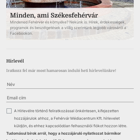
Minden, ami Székesfehérvár
Mindened Fehérvár és környéke? Nekünk is. Hírek, érdekességek,
programok és beszélgetések a világ szerintünk legjobb városáról a
Facebookon.
Hírlevél
Iratkozz fel már most hamarosan induló heti hírlevelünkre!
✓
A Hírlevélre történő feliratkozással önkéntesen, kifejezetten
hozzájárulok ahhoz, a Fehérvár Médiacentrum Kft. hírlevelet
küldjön, és ehhez kapcsolódóan felhasználói fiókot hozzon létre.
Tudomásul bírok arról, hogy a hozzájáruló nyilatkozat bármikor